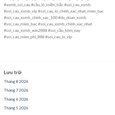
#xsmb_soi_cau #cầu_lô_miền_bắc #soi_cau_xsmb
#soi_cau_xsmb_vip #soi_cau_lo_chinh_xac_nhat_mien_bac
#soi_cau_xsmb_chinh_xac_100 #du_doan_xsmb
#soi_cau_mien_bac #soi_cau_xsmb_chinh_xac_nhat
#soi_cau_xsmb_win2888 #soi_cầu_hôm_nay
#soi_cau_mien_phi_888 #soi_cau_lo_vip
Lưu trữ
Tháng 8 2026
Tháng 7 2026
Tháng 6 2026
Tháng 5 2026