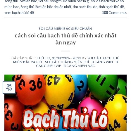
song thủ lô miền bắc
,
Soi cầu song thủ lô miền bắc là gì
,
soi de bach thu xo so
mien bac
,
Song thủ lô miền bắc chuẩn nhất
,
tim bach thu de
,
tính bạch thủ đề
,
xem bạch thủ lô đề
108
Comments
SOI CẦU MIỀN BẮC SIÊU CHUẨN
cách soi cầu bạch thủ đề chính xác nhất
ăn ngay
ĐÃ CẬP NHẬT :
THỨ TƯ, 05/08/2026 - 20:23
BY
SOI CẦU BẠCH THỦ
MIỀN BẮC 24 GIỜ - SOI CẦU 3 CÀNG MIỄN PHÍ - 3 CÀNG WIN - 3
CÀNG SIÊU VÍP - 3 CÀNG MIỀN BẮC
05
Th8