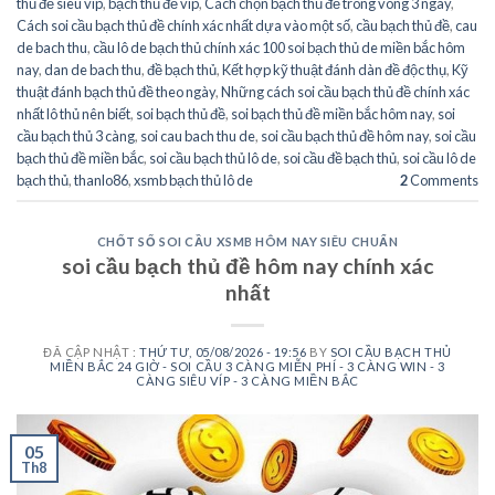
thủ đề siêu vip
,
bạch thủ đề vip
,
Cách chọn bạch thủ đề trong vòng 3 ngày
,
Cách soi cầu bạch thủ đề chính xác nhất dựa vào một số
,
cầu bạch thủ đề
,
cau
de bach thu
,
cầu lô de bạch thủ chính xác 100 soi bạch thủ de miền bắc hôm
nay
,
dan de bach thu
,
đề bạch thủ
,
Kết hợp kỹ thuật đánh dàn đề độc thụ
,
Kỹ
thuật đánh bạch thủ đề theo ngày
,
Những cách soi cầu bạch thủ đề chính xác
nhất lô thủ nên biết
,
soi bạch thủ đề
,
soi bạch thủ đề miền bắc hôm nay
,
soi
cầu bạch thủ 3 càng
,
soi cau bach thu de
,
soi cầu bạch thủ đề hôm nay
,
soi cầu
bạch thủ đề miền bắc
,
soi cầu bạch thủ lô de
,
soi cầu đề bạch thủ
,
soi cầu lô de
bạch thủ
,
thanlo86
,
xsmb bạch thủ lô de
2
Comments
CHỐT SỐ SOI CẦU XSMB HÔM NAY SIÊU CHUẨN
soi cầu bạch thủ đề hôm nay chính xác
nhất
ĐÃ CẬP NHẬT :
THỨ TƯ, 05/08/2026 - 19:56
BY
SOI CẦU BẠCH THỦ
MIỀN BẮC 24 GIỜ - SOI CẦU 3 CÀNG MIỄN PHÍ - 3 CÀNG WIN - 3
CÀNG SIÊU VÍP - 3 CÀNG MIỀN BẮC
05
Th8