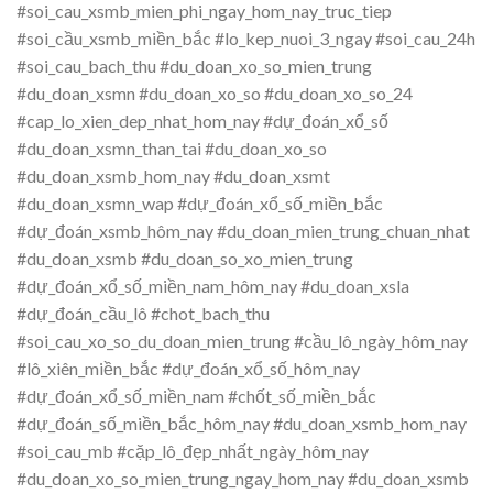
#soi_cau_xsmb_mien_phi_ngay_hom_nay_truc_tiep
#soi_cầu_xsmb_miền_bắc #lo_kep_nuoi_3_ngay #soi_cau_24h
#soi_cau_bach_thu #du_doan_xo_so_mien_trung
#du_doan_xsmn #du_doan_xo_so #du_doan_xo_so_24
#cap_lo_xien_dep_nhat_hom_nay #dự_đoán_xổ_số
#du_doan_xsmn_than_tai #du_doan_xo_so
#du_doan_xsmb_hom_nay #du_doan_xsmt
#du_doan_xsmn_wap #dự_đoán_xổ_số_miền_bắc
#dự_đoán_xsmb_hôm_nay #du_doan_mien_trung_chuan_nhat
#du_doan_xsmb #du_doan_so_xo_mien_trung
#dự_đoán_xổ_số_miền_nam_hôm_nay #du_doan_xsla
#dự_đoán_cầu_lô #chot_bach_thu
#soi_cau_xo_so_du_doan_mien_trung #cầu_lô_ngày_hôm_nay
#lô_xiên_miền_bắc #dự_đoán_xổ_số_hôm_nay
#dự_đoán_xổ_số_miền_nam #chốt_số_miền_bắc
#dự_đoán_số_miền_bắc_hôm_nay #du_doan_xsmb_hom_nay
#soi_cau_mb #cặp_lô_đẹp_nhất_ngày_hôm_nay
#du_doan_xo_so_mien_trung_ngay_hom_nay #du_doan_xsmb