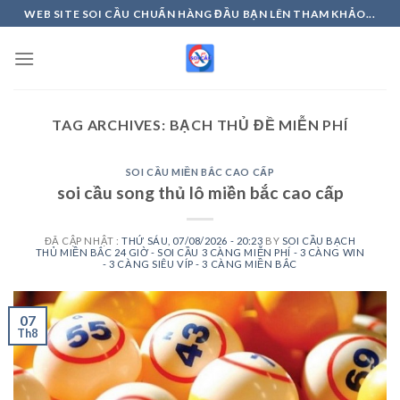
Skip
WEB SITE SOI CẦU CHUẨN HÀNG ĐẦU BẠN LÊN THAM KHẢO...
to
content
TAG ARCHIVES:
BẠCH THỦ ĐỀ MIỄN PHÍ
SOI CẦU MIỀN BẮC CAO CẤP
soi cầu song thủ lô miền bắc cao cấp
ĐÃ CẬP NHẬT :
THỨ SÁU, 07/08/2026 - 20:23
BY
SOI CẦU BẠCH
THỦ MIỀN BẮC 24 GIỜ - SOI CẦU 3 CÀNG MIỄN PHÍ - 3 CÀNG WIN
- 3 CÀNG SIÊU VÍP - 3 CÀNG MIỀN BẮC
07
Th8