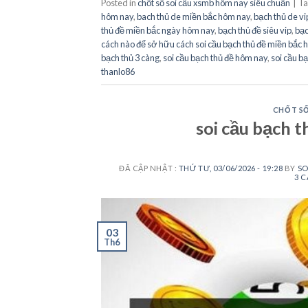
Posted in
chốt số soi cầu xsmb hôm nay siêu chuẩn
|
T
hôm nay
,
bach thủ de miền bắc hôm nay
,
bạch thủ de vi
thủ đề miền bắc ngày hôm nay
,
bạch thủ đề siêu vip
,
bạc
cách nào để sở hữu cách soi cầu bạch thủ đề miền bắc
bạch thủ 3 càng
,
soi cầu bạch thủ đề hôm nay
,
soi cầu b
thanlo86
CHỐT SỐ
soi cầu bạch 
ĐÃ CẬP NHẬT :
THỨ TƯ, 03/06/2026 - 19:28
BY
SO
3 C
03
Th6