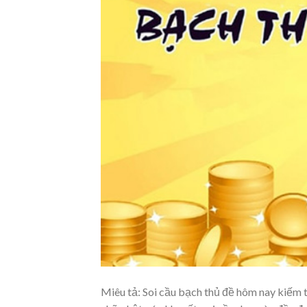
Miêu tả: Soi cầu bạch thủ đề hôm nay kiếm ti