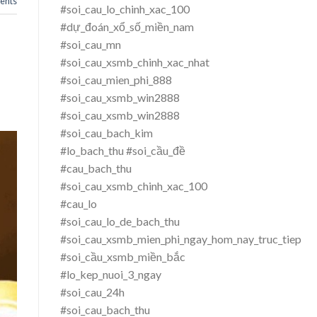
nts
#soi_cau_lo_chinh_xac_100
#dự_đoán_xổ_số_miền_nam
#soi_cau_mn
#soi_cau_xsmb_chinh_xac_nhat
#soi_cau_mien_phi_888
#soi_cau_xsmb_win2888
#soi_cau_xsmb_win2888
#soi_cau_bach_kim
#lo_bach_thu #soi_cầu_đề
#cau_bach_thu
#soi_cau_xsmb_chinh_xac_100
#cau_lo
#soi_cau_lo_de_bach_thu
#soi_cau_xsmb_mien_phi_ngay_hom_nay_truc_tiep
#soi_cầu_xsmb_miền_bắc
#lo_kep_nuoi_3_ngay
#soi_cau_24h
#soi_cau_bach_thu