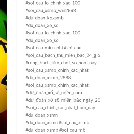
#soi_cau_lo_chinh_xac_100
#soi_cau_xsmb_win2888
#du_doan_kqxsmb
#du_doan_xo_so
#soi_cau_lo_chinh_xac_100
#du_doan_xo_so
#soi_cau_mien_phi #soi_cau
#soi_cau_bach_thu_mien_bac_24_gio
#rong_bach_kim_chot_so_hom_nay
#soi_cau_xsmb_chinh_xac_nhat
#du_doan_xsmb_2888
#soi_cau_xsmb_chinh_xac_nhat
#dự_đoán_xổ_số_miền_nam
#dự_đoán_xổ_số_miền_bắc_ngày_20
#soi_cau_chinh_xac_nhat_hom_nay
#du_doan_xsmn
#du_doan_xsmn #soi_cau_xsmb
#du_doan_xsmb #soi_cau_mb