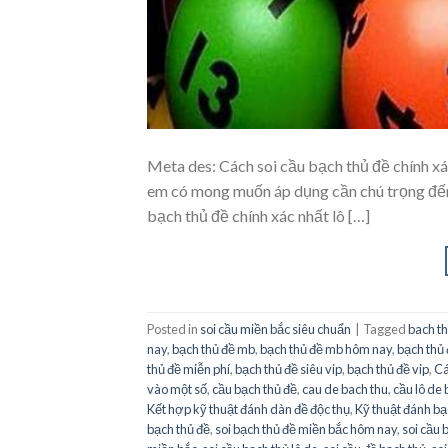
Meta des: Cách soi cầu bạch thủ đề chính xá
em có mong muốn áp dụng cần chú trọng đến
bạch thủ đề chính xác nhất lô […]
Posted in
soi cầu miền bắc siêu chuẩn
|
Tagged
bach t
nay
,
bạch thủ đề mb
,
bạch thủ đề mb hôm nay
,
bạch thủ
thủ đề miễn phí
,
bạch thủ đề siêu vip
,
bạch thủ đề vip
,
Cá
vào một số
,
cầu bạch thủ đề
,
cau de bach thu
,
cầu lô de
Kết hợp kỹ thuật đánh dàn đề độc thụ
,
Kỹ thuật đánh bạ
bạch thủ đề
,
soi bạch thủ đề miền bắc hôm nay
,
soi cầu 