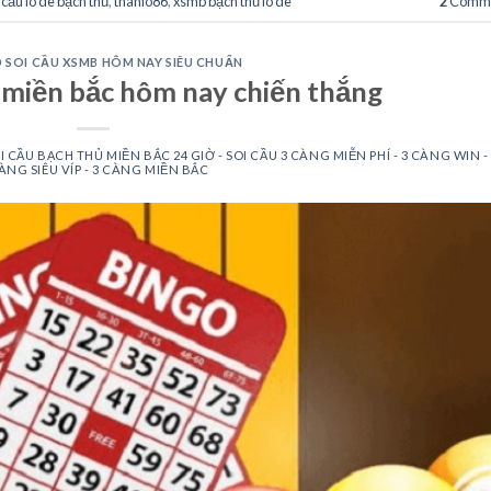
 cầu lô de bạch thủ
,
thanlo86
,
xsmb bạch thủ lô de
2
Comme
 SOI CẦU XSMB HÔM NAY SIÊU CHUẨN
ề miền bắc hôm nay chiến thắng
I CẦU BẠCH THỦ MIỀN BẮC 24 GIỜ - SOI CẦU 3 CÀNG MIỄN PHÍ - 3 CÀNG WIN -
ÀNG SIÊU VÍP - 3 CÀNG MIỀN BẮC