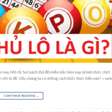
 nay. Mô tả: Soi bạch thủ đề miền bắc hôm nay là hình thức chơi
 với lô đề. Vậy chúng ta có những cách thức thực hiện nào? » we
CONTINUE READING
→