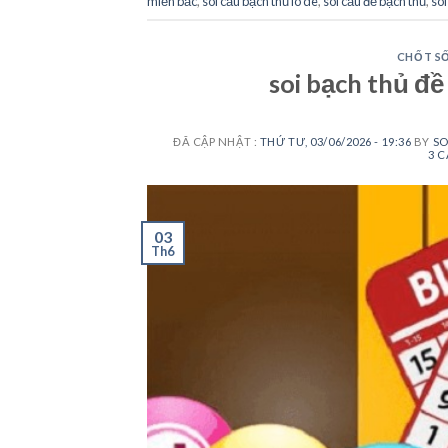
miền bắc
,
soi cầu bạch thủ lô de
,
soi cầu đề bạch thủ
,
soi
CHỐT SỐ
soi bạch thủ đ
ĐÃ CẬP NHẬT :
THỨ TƯ, 03/06/2026 - 19:36
BY
SO
3 C
03
Th6