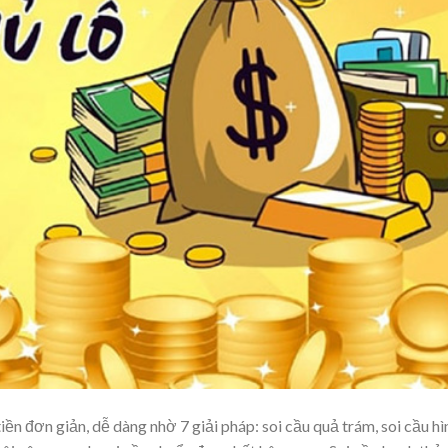
ền đơn giản, dễ dàng nhờ 7 giải pháp: soi cầu quả trám, soi cầu hì