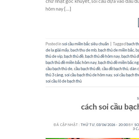
chữ nhật góc khuyết, soi cầu dựa vào đầu đu
hôm nay […]
Posted in
soi cầu miền bắc siêu chuẩn
|
Tagged
bach t
de la giải mấy
,
bach thu de mb
,
bạch thủ de miền bắc
,
b
thủ de vip
,
bạch thủ đề
,
bạch thủ đề hôm nay
,
bạch thủ 
bạch thủ đề miền bắc hôm nay
,
bạch thủ đề miền bắc n
cầu bạch thủ de
,
cầu bạch thủ đề
,
cầu đề bạch thủ
,
dàn d
thủ 3 càng
,
soi cầu bạch thủ de hôm nay
,
soi cầu bạch th
soi cầu lô de bạch thủ
cách soi cầu bạc
ĐÃ CẬP NHẬT :
THỨ TƯ, 03/06/2026 - 20:00
BY
SO
3 C