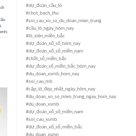
#dự_đoán_cầu_lô
ạch
#chot_bach_thu
 cầu
#soi_cau_xo_so_du_doan_mien_trung
ủ
,
#cầu_lô_ngày_hôm_nay
nts
#lô_xiên_miền_bắc
#dự_đoán_xổ_số_hôm_nay
#dự_đoán_xổ_số_miền_nam
#chốt_số_miền_bắc
#dự_đoán_số_miền_bắc_hôm_nay
#du_doan_xsmb_hom_nay
#soi_cau_mb
#cặp_lô_đẹp_nhất_ngày_hôm_nay
#du_doan_xo_so_mien_trung_ngay_hom_nay
#du_doan_xsmb
#dự_đoán_xổ_số_miền_nam
#soi_cau_xsmb
#dự_đoán_xổ_số_miền_bắc
#du_doan_xsmn