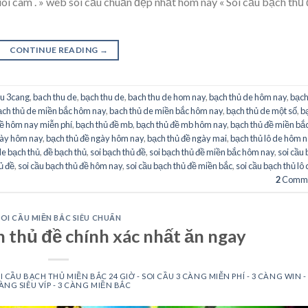
ôi câm . » web soi cầu chuẩn đẹp nhất hôm nay « Soi cầu bạch thủ
CONTINUE READING
→
hu 3cang
,
bach thu de
,
bạch thu de
,
bach thu de hom nay
,
bạch thủ de hôm nay
,
bạch
ạch thủ de miền bắc hôm nay
,
bach thủ de miền bắc hôm nay
,
bạch thủ de một số
,
b
đề hôm nay miễn phí
,
bạch thủ đề mb
,
bạch thủ đề mb hôm nay
,
bạch thủ đề miền bắ
gày hôm nay
,
bạch thủ đề ngày hôm nay
,
bạch thủ đề ngày mai
,
bạch thủ lô de hôm 
e bạch thủ
,
đề bạch thủ
,
soi bạch thủ đề
,
soi bạch thủ đề miền bắc hôm nay
,
soi cầu
ủ đề
,
soi cầu bạch thủ đề hôm nay
,
soi cầu bạch thủ đề miền bắc
,
soi cầu bạch thủ lô
2
Comme
SOI CẦU MIỀN BẮC SIÊU CHUẨN
h thủ đề chính xác nhất ăn ngay
I CẦU BẠCH THỦ MIỀN BẮC 24 GIỜ - SOI CẦU 3 CÀNG MIỄN PHÍ - 3 CÀNG WIN -
ÀNG SIÊU VÍP - 3 CÀNG MIỀN BẮC