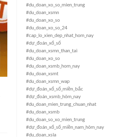
#du_doan_xo_so_mien_trung
#du_doan_xsmn
#du_doan_xo_so
#du_doan_xo_so_24
#cap_lo_xien_dep_nhat_hom_nay
#dự_đoán_xổ_số
#du_doan_xsmn_than_tai
#du_doan_xo_so
#du_doan_xsmb_hom_nay
#du_doan_xsmt
#du_doan_xsmn_wap
#dự_đoán_xổ_số_miền_bắc
b
#dự_đoán_xsmb_hôm_nay
#du_doan_mien_trung_chuan_nhat
#du_doan_xsmb
#du_doan_so_xo_mien_trung
#dự_đoán_xổ_số_miền_nam_hôm_nay
#du_doan_xsla