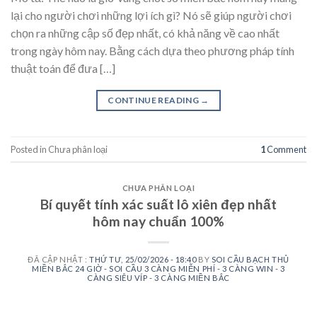
lại cho người chơi những lợi ích gì? Nó sẽ giúp người chơi
chọn ra những cập số đẹp nhất, có khả năng về cao nhất
trong ngày hôm nay. Bằng cách dựa theo phương pháp tính
thuật toán để đưa […]
CONTINUE READING
→
Posted in Chưa phân loại
1
Comment
CHƯA PHÂN LOẠI
Bí quyết tính xác suất lô xiên đẹp nhất
hôm nay chuẩn 100%
ĐÃ CẬP NHẬT :
THỨ TƯ, 25/02/2026 - 18:40
BY
SOI CẦU BẠCH THỦ
MIỀN BẮC 24 GIỜ - SOI CẦU 3 CÀNG MIỄN PHÍ - 3 CÀNG WIN - 3
CÀNG SIÊU VÍP - 3 CÀNG MIỀN BẮC