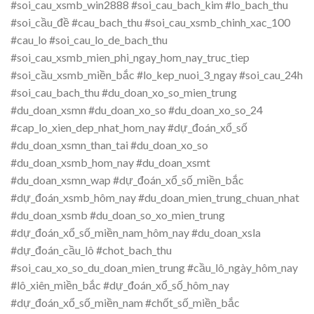
#soi_cau_xsmb_win2888 #soi_cau_bach_kim #lo_bach_thu
#soi_cầu_đề #cau_bach_thu #soi_cau_xsmb_chinh_xac_100
#cau_lo #soi_cau_lo_de_bach_thu
#soi_cau_xsmb_mien_phi_ngay_hom_nay_truc_tiep
#soi_cầu_xsmb_miền_bắc #lo_kep_nuoi_3_ngay #soi_cau_24h
#soi_cau_bach_thu #du_doan_xo_so_mien_trung
#du_doan_xsmn #du_doan_xo_so #du_doan_xo_so_24
#cap_lo_xien_dep_nhat_hom_nay #dự_đoán_xổ_số
#du_doan_xsmn_than_tai #du_doan_xo_so
#du_doan_xsmb_hom_nay #du_doan_xsmt
#du_doan_xsmn_wap #dự_đoán_xổ_số_miền_bắc
#dự_đoán_xsmb_hôm_nay #du_doan_mien_trung_chuan_nhat
#du_doan_xsmb #du_doan_so_xo_mien_trung
#dự_đoán_xổ_số_miền_nam_hôm_nay #du_doan_xsla
#dự_đoán_cầu_lô #chot_bach_thu
#soi_cau_xo_so_du_doan_mien_trung #cầu_lô_ngày_hôm_nay
#lô_xiên_miền_bắc #dự_đoán_xổ_số_hôm_nay
#dự_đoán_xổ_số_miền_nam #chốt_số_miền_bắc