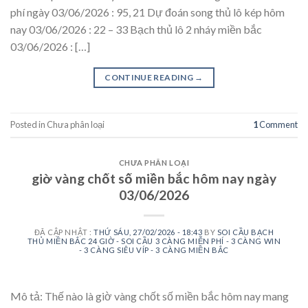
phí ngày 03/06/2026 : 95, 21 Dự đoán song thủ lô kép hôm
nay 03/06/2026 : 22 – 33 Bạch thủ lô 2 nháy miền bắc
03/06/2026 : […]
CONTINUE READING
→
Posted in Chưa phân loại
1
Comment
CHƯA PHÂN LOẠI
giờ vàng chốt số miền bắc hôm nay ngày
03/06/2026
ĐÃ CẬP NHẬT :
THỨ SÁU, 27/02/2026 - 18:43
BY
SOI CẦU BẠCH
THỦ MIỀN BẮC 24 GIỜ - SOI CẦU 3 CÀNG MIỄN PHÍ - 3 CÀNG WIN
- 3 CÀNG SIÊU VÍP - 3 CÀNG MIỀN BẮC
Mô tả: Thế nào là giờ vàng chốt số miền bắc hôm nay mang