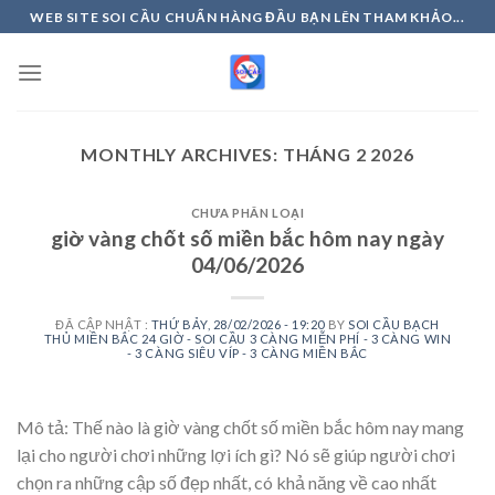
Skip
WEB SITE SOI CẦU CHUẨN HÀNG ĐẦU BẠN LÊN THAM KHẢO...
to
content
MONTHLY ARCHIVES:
THÁNG 2 2026
CHƯA PHÂN LOẠI
giờ vàng chốt số miền bắc hôm nay ngày
04/06/2026
ĐÃ CẬP NHẬT :
THỨ BẢY, 28/02/2026 - 19:20
BY
SOI CẦU BẠCH
THỦ MIỀN BẮC 24 GIỜ - SOI CẦU 3 CÀNG MIỄN PHÍ - 3 CÀNG WIN
- 3 CÀNG SIÊU VÍP - 3 CÀNG MIỀN BẮC
Mô tả: Thế nào là giờ vàng chốt số miền bắc hôm nay mang
lại cho người chơi những lợi ích gì? Nó sẽ giúp người chơi
chọn ra những cập số đẹp nhất, có khả năng về cao nhất