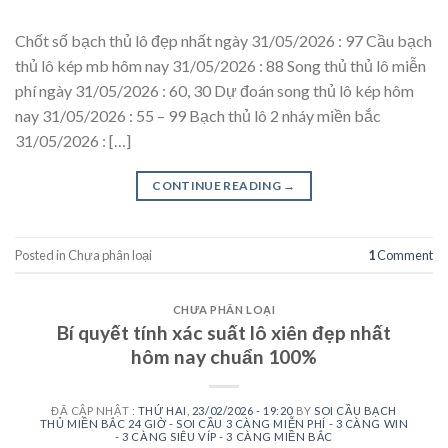
Chốt số bạch thủ lô đẹp nhất ngày 31/05/2026 : 97 Cầu bạch
thủ lô kép mb hôm nay 31/05/2026 : 88 Song thủ thủ lô miễn
phí ngày 31/05/2026 : 60, 30 Dự đoán song thủ lô kép hôm
nay 31/05/2026 : 55 – 99 Bạch thủ lô 2 nháy miền bắc
31/05/2026 : […]
CONTINUE READING
→
Posted in Chưa phân loại
1
Comment
CHƯA PHÂN LOẠI
Bí quyết tính xác suất lô xiên đẹp nhất
hôm nay chuẩn 100%
ĐÃ CẬP NHẬT :
THỨ HAI, 23/02/2026 - 19:20
BY
SOI CẦU BẠCH
THỦ MIỀN BẮC 24 GIỜ - SOI CẦU 3 CÀNG MIỄN PHÍ - 3 CÀNG WIN
- 3 CÀNG SIÊU VÍP - 3 CÀNG MIỀN BẮC