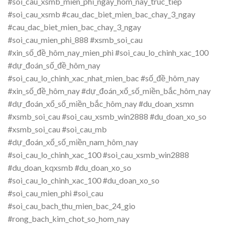
#soi_cau_xsmb_mien_phi_ngay_hom_nay_truc_tiep
#soi_cau_xsmb #cau_dac_biet_mien_bac_chay_3_ngay
#cau_dac_biet_mien_bac_chay_3_ngay
#soi_cau_mien_phi_888 #xsmb_soi_cau
#xin_số_đề_hôm_nay_mien_phi #soi_cau_lo_chinh_xac_100
#dự_đoán_số_đề_hôm_nay
#soi_cau_lo_chinh_xac_nhat_mien_bac #số_đề_hôm_nay
#xin_số_đề_hôm_nay #dự_đoán_xổ_số_miền_bắc_hôm_nay
#dự_đoán_xổ_số_miền_bắc_hôm_nay #du_doan_xsmn
#xsmb_soi_cau #soi_cau_xsmb_win2888 #du_doan_xo_so
#xsmb_soi_cau #soi_cau_mb
#dự_đoán_xổ_số_miền_nam_hôm_nay
#soi_cau_lo_chinh_xac_100 #soi_cau_xsmb_win2888
#du_doan_kqxsmb #du_doan_xo_so
#soi_cau_lo_chinh_xac_100 #du_doan_xo_so
#soi_cau_mien_phi #soi_cau
#soi_cau_bach_thu_mien_bac_24_gio
#rong_bach_kim_chot_so_hom_nay