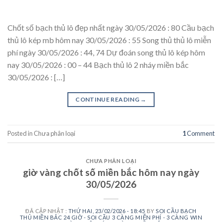
Chốt số bạch thủ lô đẹp nhất ngày 30/05/2026 : 80 Cầu bạch
thủ lô kép mb hôm nay 30/05/2026 : 55 Song thủ thủ lô miễn
phí ngày 30/05/2026 : 44, 74 Dự đoán song thủ lô kép hôm
nay 30/05/2026 : 00 – 44 Bạch thủ lô 2 nháy miền bắc
30/05/2026 : […]
CONTINUE READING
→
Posted in Chưa phân loại
1
Comment
CHƯA PHÂN LOẠI
giờ vàng chốt số miền bắc hôm nay ngày
30/05/2026
ĐÃ CẬP NHẬT :
THỨ HAI, 23/02/2026 - 18:45
BY
SOI CẦU BẠCH
THỦ MIỀN BẮC 24 GIỜ - SOI CẦU 3 CÀNG MIỄN PHÍ - 3 CÀNG WIN