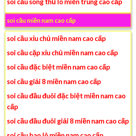
soi cầu song thủ lô miền trung cao cấp
soi cầu miền nam cao cấp
soi cầu xỉu chủ miền nam cao cấp
soi cầu cặp xỉu chủ miền nam cao cấp
soi cầu đặc biệt miền nam cao cấp
soi cầu giải 8 miền nam cao cấp
soi cầu đầu đuôi đặc biệt miền nam cao
cấp
soi cầu đầu đuôi giải 8 miền nam cao cấp
soi cầu bao lô miền nam cao cấp