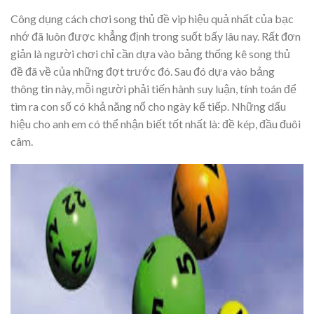
Công dụng cách chơi song thủ đề vip hiệu quả nhất của bạc
nhớ đã luôn được khẳng định trong suốt bấy lâu nay. Rất đơn
giản là người chơi chỉ cần dựa vào bảng thống kê song thủ
đề đã về của những đợt trước đó. Sau đó dựa vào bảng
thông tin này, mỗi người phải tiến hành suy luận, tính toán để
tìm ra con số có khả năng nổ cho ngày kế tiếp. Những dấu
hiệu cho anh em có thể nhận biết tốt nhất là: đề kép, đầu đuôi
câm.