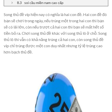
soi cầu miền nam cao cấp
Song thủ đề vip hiện nay có nghĩa là hai con đề. Hai con đề đó
bạn sẽ chơi trong ngày, nếu trúng một trong hai con thì bạn
sẽ có lãi lớn, còn nếu trượt cả hai con thì bạn sẽ mất hết số
tiền bỏ ra. Chơi song thủ đề khác với song thủ lô ở chỗ: Song
thủ lô thì vẫn có khả năng trúng cả hai con, còn song thủ đề
vip chỉ trúng được một con duy nhất nhưng tỷ lệ trúng cao
hơn bạch thủ đề.