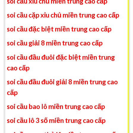
soi cầu xỉu chủ miền trung cao cấp
soi cầu cặp xỉu chủ miền trung cao cấp
soi cầu đặc biệt miền trung cao cấp
soi cầu giải 8 miền trung cao cấp
soi cầu đầu đuôi đặc biệt miền trung
cao cấp
soi cầu đầu đuôi giải 8 miền trung cao
cấp
soi cầu bao lô miền trung cao cấp
soi cầu lô 3 số miền trung cao cấp