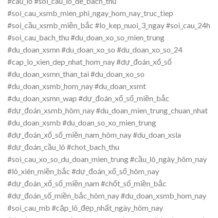
#cau_lo #soi_cau_lo_de_bach_thu
#soi_cau_xsmb_mien_phi_ngay_hom_nay_truc_tiep
#soi_cầu_xsmb_miền_bắc #lo_kep_nuoi_3_ngay #soi_cau_24h
#soi_cau_bach_thu #du_doan_xo_so_mien_trung
#du_doan_xsmn #du_doan_xo_so #du_doan_xo_so_24
#cap_lo_xien_dep_nhat_hom_nay #dự_đoán_xổ_số
#du_doan_xsmn_than_tai #du_doan_xo_so
#du_doan_xsmb_hom_nay #du_doan_xsmt
#du_doan_xsmn_wap #dự_đoán_xổ_số_miền_bắc
#dự_đoán_xsmb_hôm_nay #du_doan_mien_trung_chuan_nhat
#du_doan_xsmb #du_doan_so_xo_mien_trung
#dự_đoán_xổ_số_miền_nam_hôm_nay #du_doan_xsla
#dự_đoán_cầu_lô #chot_bach_thu
#soi_cau_xo_so_du_doan_mien_trung #cầu_lô_ngày_hôm_nay
#lô_xiên_miền_bắc #dự_đoán_xổ_số_hôm_nay
#dự_đoán_xổ_số_miền_nam #chốt_số_miền_bắc
#dự_đoán_số_miền_bắc_hôm_nay #du_doan_xsmb_hom_nay
#soi_cau_mb #cặp_lô_đẹp_nhất_ngày_hôm_nay