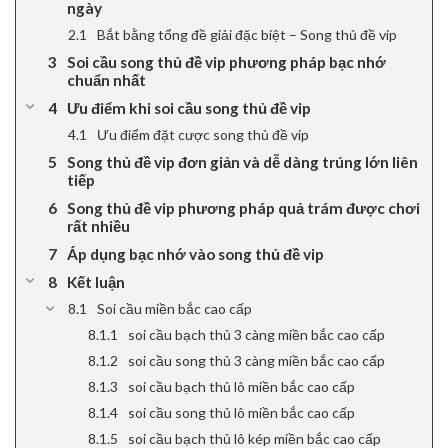
ngày
Bắt bằng tổng đề giải đặc biệt – Song thủ đề vip
Soi cầu song thủ đề vip phương pháp bạc nhớ
chuẩn nhất
Ưu điểm khi soi cầu song thủ đề vip
Ưu điểm đặt cược song thủ đề vip
Song thủ đề vip đơn giản và dễ dàng trúng lớn liên
tiếp
Song thủ đề vip phương pháp quả trám được chơi
rất nhiều
Áp dụng bạc nhớ vào song thủ đề vip
Kết luận
Soi cầu miền bắc cao cấp
soi cầu bạch thủ 3 càng miền bắc cao cấp
soi cầu song thủ 3 càng miền bắc cao cấp
soi cầu bạch thủ lô miền bắc cao cấp
soi cầu song thủ lô miền bắc cao cấp
soi cầu bạch thủ lô kép miền bắc cao cấp