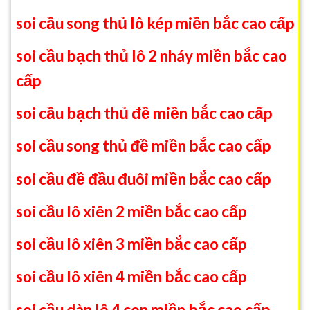
soi cầu song thủ lô kép miền bắc cao cấp
soi cầu bạch thủ lô 2 nháy miền bắc cao
cấp
soi cầu bạch thủ đề miền bắc cao cấp
soi cầu song thủ đề miền bắc cao cấp
soi cầu đề đầu đuôi miền bắc cao cấp
soi cầu lô xiên 2 miền bắc cao cấp
soi cầu lô xiên 3 miền bắc cao cấp
soi cầu lô xiên 4 miền bắc cao cấp
soi cầu dàn lô 4 con miền bắc cao cấp