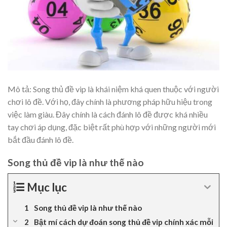
Mô tả: Song thủ đề vip là khái niệm khá quen thuộc với người
chơi lô đề. Với họ, đây chính là phương pháp hữu hiệu trong
việc làm giàu. Đây chính là cách đánh lô đề được khá nhiều
tay chơi áp dụng, đặc biệt rất phù hợp với những người mới
bắt đầu đánh lô đề.
Song thủ đề vip là như thế nào
Mục lục
Song thủ đề vip là như thế nào
Bật mí cách dự đoán song thủ đề vip chính xác mỗi