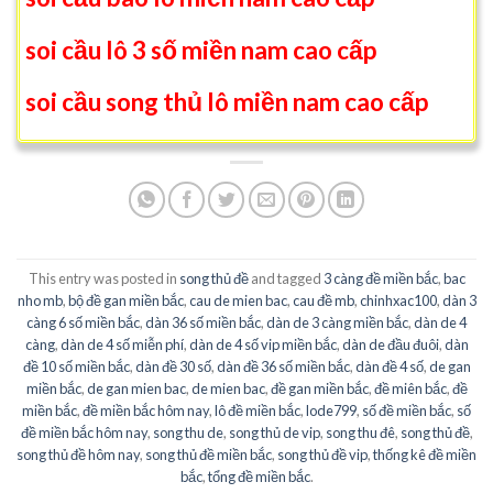
soi cầu lô 3 số miền nam cao cấp
soi cầu song thủ lô miền nam cao cấp
This entry was posted in
song thủ đề
and tagged
3 càng đề miền bắc
,
bac
nho mb
,
bộ đề gan miền bắc
,
cau de mien bac
,
cau đề mb
,
chinhxac100
,
dàn 3
càng 6 số miền bắc
,
dàn 36 số miền bắc
,
dàn de 3 càng miền bắc
,
dàn de 4
càng
,
dàn de 4 số miễn phí
,
dàn de 4 số vip miền bắc
,
dàn de đầu đuôi
,
dàn
đề 10 số miền bắc
,
dàn đề 30 số
,
dàn đề 36 số miền bắc
,
dàn đề 4 số
,
de gan
miền bắc
,
de gan mien bac
,
de mien bac
,
đề gan miền bắc
,
đề miên bắc
,
đề
miền bắc
,
đề miền bắc hôm nay
,
lô đề miền bắc
,
lode799
,
số đề miền bắc
,
số
đề miền bắc hôm nay
,
song thu de
,
song thủ de vip
,
song thu đê
,
song thủ đề
,
song thủ đề hôm nay
,
song thủ đề miền bắc
,
song thủ đề vip
,
thống kê đề miền
bắc
,
tổng đề miền bắc
.