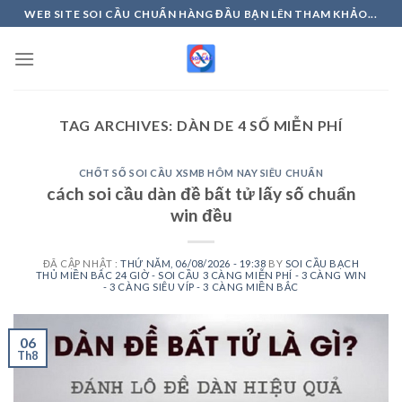
Skip
WEB SITE SOI CẦU CHUẨN HÀNG ĐẦU BẠN LÊN THAM KHẢO...
to
content
TAG ARCHIVES:
DÀN DE 4 SỐ MIỄN PHÍ
CHỐT SỐ SOI CẦU XSMB HÔM NAY SIÊU CHUẨN
cách soi cầu dàn đề bất tử lấy số chuẩn
win đều
ĐÃ CẬP NHẬT :
THỨ NĂM, 06/08/2026 - 19:38
BY
SOI CẦU BẠCH
THỦ MIỀN BẮC 24 GIỜ - SOI CẦU 3 CÀNG MIỄN PHÍ - 3 CÀNG WIN
- 3 CÀNG SIÊU VÍP - 3 CÀNG MIỀN BẮC
06
Th8