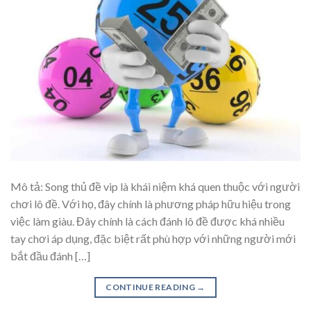
Mô tả: Song thủ đề vip là khái niệm khá quen thuộc với người
chơi lô đề. Với họ, đây chính là phương pháp hữu hiệu trong
việc làm giàu. Đây chính là cách đánh lô đề được khá nhiều
tay chơi áp dụng, đặc biệt rất phù hợp với những người mới
bắt đầu đánh […]
CONTINUE READING
→