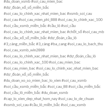
#du_doan_xsmb #soi_cau_mien_bac
#dự_đoán_xổ_số_miền_bắc
#soi_cau_lo_chinh_xac_nhat_mien_bac #xsmb_soi_cau
#soi_cau #soi_cau_mien_phi_888 #soi_cau_lo_chinh_xac_100
#soi_cầu_xsmb_miền_bắc #cầu_lô #soi_cầu
#soi_cau_lo_chinh_xac_nhat_mien_bac #chốt_số #soi_cau_mb
#soi_cầu_xổ_số_miền_bắc #dự_đoán_cầu_lô
#3_càng_miền_bắc #3_càng #ba_cang #soi_cau_lo_bach_thu
#soi_cau_xsmb_win2888
#soi_cau_lo_chinh_xac_nhat_mien_bac #dự_đoán_cầu_lô
#soi_cau_lo_chinh_xac_100 #soi_cau_mien_bac
#soi_cau_mien_bac #soi_cau_lo_chinh_xac_nhat_mien_bac
#dự_đoán_xổ_số_miền_bắc
#du_doan_xo_so_mien_bac_lo_xien #soi_cau_xsmb
#soi_cầu_xsmb_miền_bắc #soi_cau_88 #soi_cầu_miền_bắc
#soi_cầu_lô_miền_bắc #du_doan_xsmb
#cap_lo_xien_dep_nhat_hom_nay #soi_cau_lo_de_chuan
#xsmb_soi_cau #cầu_lô_miền_bắc #soi_cau_xsmb