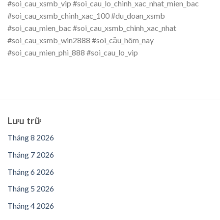
#soi_cau_xsmb_vip #soi_cau_lo_chinh_xac_nhat_mien_bac
#soi_cau_xsmb_chinh_xac_100 #du_doan_xsmb
#soi_cau_mien_bac #soi_cau_xsmb_chinh_xac_nhat
#soi_cau_xsmb_win2888 #soi_cầu_hôm_nay
#soi_cau_mien_phi_888 #soi_cau_lo_vip
Lưu trữ
Tháng 8 2026
Tháng 7 2026
Tháng 6 2026
Tháng 5 2026
Tháng 4 2026