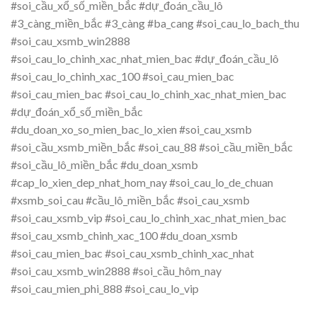
#soi_cầu_xổ_số_miền_bắc #dự_đoán_cầu_lô
#3_càng_miền_bắc #3_càng #ba_cang #soi_cau_lo_bach_thu
#soi_cau_xsmb_win2888
#soi_cau_lo_chinh_xac_nhat_mien_bac #dự_đoán_cầu_lô
#soi_cau_lo_chinh_xac_100 #soi_cau_mien_bac
#soi_cau_mien_bac #soi_cau_lo_chinh_xac_nhat_mien_bac
#dự_đoán_xổ_số_miền_bắc
#du_doan_xo_so_mien_bac_lo_xien #soi_cau_xsmb
#soi_cầu_xsmb_miền_bắc #soi_cau_88 #soi_cầu_miền_bắc
#soi_cầu_lô_miền_bắc #du_doan_xsmb
#cap_lo_xien_dep_nhat_hom_nay #soi_cau_lo_de_chuan
#xsmb_soi_cau #cầu_lô_miền_bắc #soi_cau_xsmb
#soi_cau_xsmb_vip #soi_cau_lo_chinh_xac_nhat_mien_bac
#soi_cau_xsmb_chinh_xac_100 #du_doan_xsmb
#soi_cau_mien_bac #soi_cau_xsmb_chinh_xac_nhat
#soi_cau_xsmb_win2888 #soi_cầu_hôm_nay
#soi_cau_mien_phi_888 #soi_cau_lo_vip