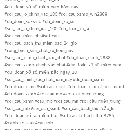
#dự_đoán_xổ_số_miền_nam_hôm_nay
#soi_cau_lo_chinh_xac_100 #soi_cau_xsmb_win2888
#du_doan_kqxsmb #du_doan_xo_so
#soi_cau_lo_chinh_xac_100 #du_doan_xo_so
#soi_cau_mien_phi #soi_cau
#soi_cau_bach_thu_mien_bac_24_gio
#rong_bach_kim_chot_so_hom_nay
#soi_cau_xsmb_chinh_xac_nhat #du_doan_xsmb_2888
#soi_cau_xsmb_chinh_xac_nhat #dự_đoán_xổ_số_miền_nam
#dự_đoán_xổ_số_miền_bắc_ngày_20
#soi_cau_chinh_xac_nhat_hom_nay #du_doan_xsmn
#du_doan_xsmn #soi_cau_xsmb #du_doan_xsmb #soi_cau_mb
#du_doan_xsmb #soi_cau_mn #soi_cau_mien_trung
#soi_cau_xsmn #cau_mb #soi_cau_mn #soi_cầu_miền_trung
#soi_cau_mb #soi_cau_xsmb #soi_cau_bach_thu #cầu_lô
#dự_đoán_xổ_số_miền_bắc #soi_cau_lo_bach_thu_8785
#xsmb_soi_cau #cau_mb
#soi_cau_bach_thu_mien_bac_24_gio #dự_đoán_cầu_lô