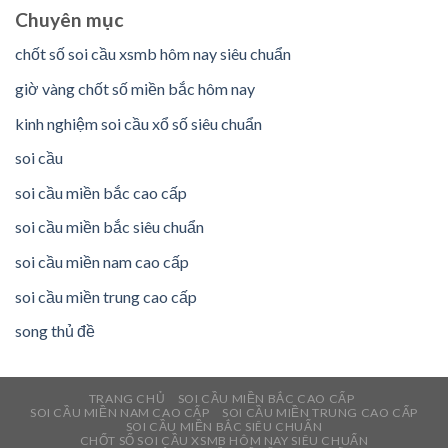
Chuyên mục
chốt số soi cầu xsmb hôm nay siêu chuẩn
giờ vàng chốt số miền bắc hôm nay
kinh nghiệm soi cầu xổ số siêu chuẩn
soi cầu
soi cầu miền bắc cao cấp
soi cầu miền bắc siêu chuẩn
soi cầu miền nam cao cấp
soi cầu miền trung cao cấp
song thủ đề
TRANG CHỦ
SOI CẦU MIỀN BẮC CAO CẤP
SOI CẦU MIỀN NAM CAO CẤP
SOI CẦU MIỀN TRUNG CAO CẤP
SOI CẦU MIỀN BẮC SIÊU CHUẨN
CHỐT SỐ SOI CẦU XSMB HÔM NAY SIÊU CHUẨN