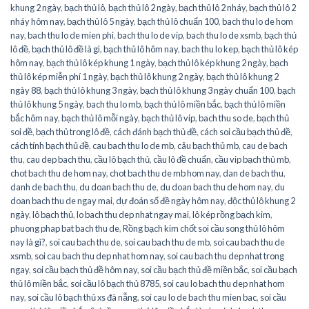
khung 2 ngày
,
bạch thủ lô
,
bạch thủ lô 2 ngày
,
bạch thủ lô 2 nháy
,
bạch thủ lô 2
nháy hôm nay
,
bạch thủ lô 5 ngày
,
bạch thủ lô chuẩn 100
,
bach thu lo de hom
nay
,
bach thu lo de mien phi
,
bach thu lo de vip
,
bach thu lo de xsmb
,
bạch thủ
lô đề
,
bạch thủ lô đề là gì
,
bạch thủ lô hôm nay
,
bach thu lo kep
,
bạch thủ lô kép
hôm nay
,
bạch thủ lô kép khung 1 ngày
,
bạch thủ lô kép khung 2 ngày
,
bạch
thủ lô kép miễn phí 1 ngày
,
bạch thủ lô khung 2 ngày
,
bạch thủ lô khung 2
ngày 88
,
bạch thủ lô khung 3 ngày
,
bạch thủ lô khung 3 ngày chuẩn 100
,
bạch
thủ lô khung 5 ngày
,
bach thu lo mb
,
bạch thủ lô miền bắc
,
bạch thủ lô miền
bắc hôm nay
,
bạch thủ lô mỗi ngày
,
bạch thủ lô vip
,
bach thu so de
,
bạch thủ
soi đề
,
bạch thủ trong lô đề
,
cách đánh bạch thủ đề
,
cách soi cầu bạch thủ đề
,
cách tính bạch thủ đề
,
cau bach thu lo de mb
,
câu bạch thủ mb
,
cau de bach
thu
,
cau dep bach thu
,
cầu lô bạch thủ
,
cầu lô đề chuẩn
,
cầu vip bạch thủ mb
,
chot bach thu de hom nay
,
chot bach thu de mb hom nay
,
dan de bach thu
,
danh de bach thu
,
du doan bach thu de
,
du doan bach thu de hom nay
,
du
doan bach thu de ngay mai
,
dự đoán số đề ngày hôm nay
,
độc thủ lô khung 2
ngày
,
lô bạch thủ
,
lo bach thu dep nhat ngay mai
,
lô kép rồng bạch kim
,
phuong phap bat bach thu de
,
Rồng bạch kim chốt soi cầu song thủ lô hôm
nay là gì?
,
soi cau bach thu de
,
soi cau bach thu de mb
,
soi cau bach thu de
xsmb
,
soi cau bach thu dep nhat hom nay
,
soi cau bach thu dep nhat trong
ngay
,
soi cầu bạch thủ đề hôm nay
,
soi cầu bạch thủ đề miền bắc
,
soi cầu bạch
thủ lô miền bắc
,
soi cầu lô bạch thủ 8785
,
soi cau lo bach thu dep nhat hom
nay
,
soi cầu lô bạch thủ xs đà nẵng
,
soi cau lo de bach thu mien bac
,
soi cầu