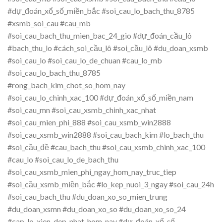
#dự_đoán_xổ_số_miền_bắc #soi_cau_lo_bach_thu_8785
#xsmb_soi_cau #cau_mb
#soi_cau_bach_thu_mien_bac_24_gio #dự_đoán_cầu_lô
#bach_thu_lo #cách_soi_cầu_lô #soi_cầu_lô #du_doan_xsmb
#soi_cau_lo #soi_cau_lo_de_chuan #cau_lo_mb
#soi_cau_lo_bach_thu_8785
#rong_bach_kim_chot_so_hom_nay
#soi_cau_lo_chinh_xac_100 #dự_đoán_xổ_số_miền_nam
#soi_cau_mn #soi_cau_xsmb_chinh_xac_nhat
#soi_cau_mien_phi_888 #soi_cau_xsmb_win2888
#soi_cau_xsmb_win2888 #soi_cau_bach_kim #lo_bach_thu
#soi_cầu_đề #cau_bach_thu #soi_cau_xsmb_chinh_xac_100
#cau_lo #soi_cau_lo_de_bach_thu
#soi_cau_xsmb_mien_phi_ngay_hom_nay_truc_tiep
#soi_cầu_xsmb_miền_bắc #lo_kep_nuoi_3_ngay #soi_cau_24h
#soi_cau_bach_thu #du_doan_xo_so_mien_trung
#du_doan_xsmn #du_doan_xo_so #du_doan_xo_so_24
#cap_lo_xien_dep_nhat_hom_nay #dự_đoán_xổ_số