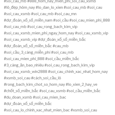
#soi_cau_mb #888_hom_nay_mien_phi_soi_cau_xsmb
#lô_đẹp_hôm_nay #lo_dan_lo_xien #soi_cau_mb #soi_cau
#soi_cau_xsmb #soi_cau_mb #soi_cau_mn
#dự_đoán_xổ_số_miền_nam #soi_cầu #soi_cau_mien_phi_888
#soi_cau_mb #soi_cau_rong_bach_kim_vip
#soi_cau_xsmb_mien_phi_ngay_hom_nay #soi_cau_xsmb_vip
#soi_cau_xsmb_vip #dự_đoán_xổ_số_miền_bắc
#dự_đoán_xổ_số_miền_bắc #cau_mb
#soi_cầu_3_càng_miễn_phí #soi_cau_mb
#soi_cau_mien_phi_888 #soi_cầu_miền_bắc
#3_càng_ăn_bao_nhiêu #soi_cau_rong_bach_kim_vip
#soi_cau_xsmb_win2888 #soi_cau_chinh_xac_nhat_hom_nay
#xsmb_soi_cau #cách_soi_cầu_lô
#rong_bach_kim_chot_so_hom_nay #lo_xien_2_hay_ve
#chốt_số_miền_bắc #soi_cau_xsmb #soi_cầu_miền_bắc
#du_doan_xsmb #soi_cau_mien_bac
#dự_đoán_xổ_số_miền_bắc
#soi_cau_lo_chinh_xac_nhat_mien_bac #xsmb_soi_cau