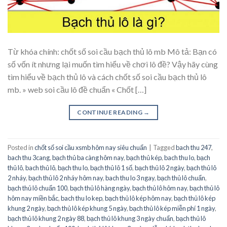
Từ khóa chính: chốt số soi cầu bạch thủ lô mb Mô tả: Bạn có
số vốn ít nhưng lại muốn tìm hiểu về chơi lô đề? Vậy hãy cùng
tìm hiểu về bạch thủ lô và cách chốt số soi cầu bạch thủ lô
mb. » web soi cầu lô đề chuẩn « Chốt […]
CONTINUE READING
→
Posted in
chốt số soi cầu xsmb hôm nay siêu chuẩn
|
Tagged
bach thu 247
,
bach thu 3cang
,
bạch thủ ba càng hôm nay
,
bạch thủ kép
,
bach thu lo
,
bạch
thủ lô
,
bach thủ lô
,
bạch thu lo
,
bạch thủ lô 1 số
,
bạch thủ lô 2 ngày
,
bạch thủ lô
2 nháy
,
bạch thủ lô 2 nháy hôm nay
,
bach thu lo 3 ngay
,
bạch thủ lô chuẩn
,
bạch thủ lô chuẩn 100
,
bạch thủ lô hàng ngày
,
bạch thủ lô hôm nay
,
bạch thủ lô
hôm nay miền bắc
,
bach thu lo kep
,
bạch thủ lô kép hôm nay
,
bạch thủ lô kép
khung 2 ngày
,
bạch thủ lô kép khung 5 ngày
,
bạch thủ lô kép miễn phí 1 ngày
,
bạch thủ lô khung 2 ngày 88
,
bạch thủ lô khung 3 ngày chuẩn
,
bạch thủ lô