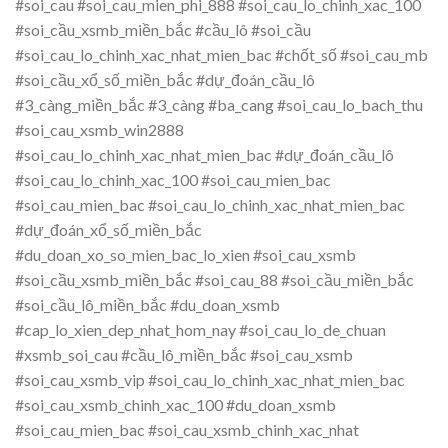
#soi_cau #soi_cau_mien_phi_888 #soi_cau_lo_chinh_xac_100
#soi_cầu_xsmb_miền_bắc #cầu_lô #soi_cầu
#soi_cau_lo_chinh_xac_nhat_mien_bac #chốt_số #soi_cau_mb
#soi_cầu_xổ_số_miền_bắc #dự_đoán_cầu_lô
#3_càng_miền_bắc #3_càng #ba_cang #soi_cau_lo_bach_thu
#soi_cau_xsmb_win2888
#soi_cau_lo_chinh_xac_nhat_mien_bac #dự_đoán_cầu_lô
#soi_cau_lo_chinh_xac_100 #soi_cau_mien_bac
#soi_cau_mien_bac #soi_cau_lo_chinh_xac_nhat_mien_bac
#dự_đoán_xổ_số_miền_bắc
#du_doan_xo_so_mien_bac_lo_xien #soi_cau_xsmb
#soi_cầu_xsmb_miền_bắc #soi_cau_88 #soi_cầu_miền_bắc
#soi_cầu_lô_miền_bắc #du_doan_xsmb
#cap_lo_xien_dep_nhat_hom_nay #soi_cau_lo_de_chuan
#xsmb_soi_cau #cầu_lô_miền_bắc #soi_cau_xsmb
#soi_cau_xsmb_vip #soi_cau_lo_chinh_xac_nhat_mien_bac
#soi_cau_xsmb_chinh_xac_100 #du_doan_xsmb
#soi_cau_mien_bac #soi_cau_xsmb_chinh_xac_nhat