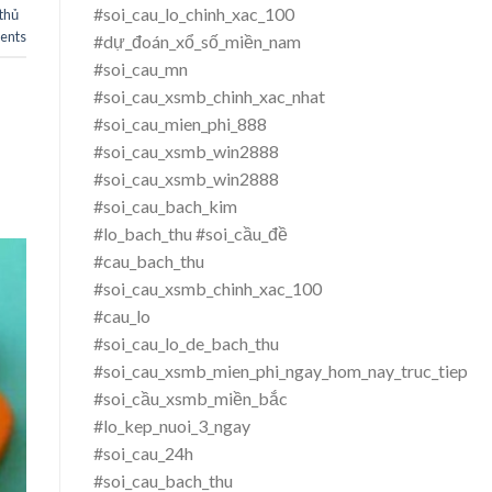
#soi_cau_lo_chinh_xac_100
 thủ
nts
#dự_đoán_xổ_số_miền_nam
#soi_cau_mn
#soi_cau_xsmb_chinh_xac_nhat
#soi_cau_mien_phi_888
#soi_cau_xsmb_win2888
#soi_cau_xsmb_win2888
#soi_cau_bach_kim
#lo_bach_thu #soi_cầu_đề
#cau_bach_thu
#soi_cau_xsmb_chinh_xac_100
#cau_lo
#soi_cau_lo_de_bach_thu
#soi_cau_xsmb_mien_phi_ngay_hom_nay_truc_tiep
#soi_cầu_xsmb_miền_bắc
#lo_kep_nuoi_3_ngay
#soi_cau_24h
#soi_cau_bach_thu