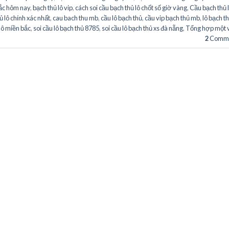
bắc hôm nay
,
bạch thủ lô vip
,
cách soi cầu bạch thủ lô chốt số giờ vàng
,
Cầu bạch thủ 
 lô chính xác nhất
,
cau bach thu mb
,
cầu lô bạch thủ
,
cầu vip bạch thủ mb
,
lô bạch t
 lô miền bắc
,
soi cầu lô bạch thủ 8785
,
soi cầu lô bạch thủ xs đà nẵng
,
Tổng hợp một 
2
Comme