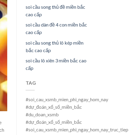
soi cầu song thủ đề miền bắc
cao cấp
soi cầu dàn đề 4 con miền bắc
cao cấp
soi cầu song thủ lô kép miền
bắc cao cấp
soi cầu lô xiên 3 miền bắc cao
cấp
TAG
#soi_cau_xsmb_mien_phi_ngay_hom_nay
#dự_đoán_xổ_số_miền_bắc
#du_doan_xsmb
#dự_đoán_xổ_số_miền_bắc
e
#soi_cau_xsmb_mien_phi_ngay_hom_nay_truc_tiep
ach