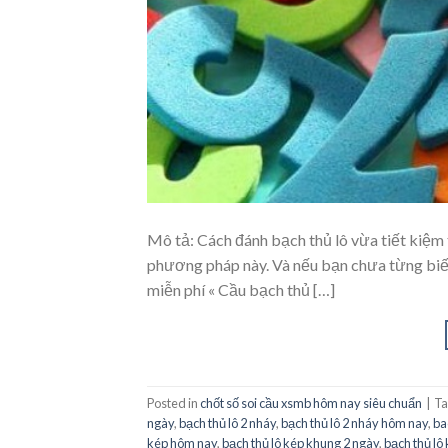
Mô tả: Cách đánh bạch thủ lô vừa tiết kiệm t
phương pháp này. Và nếu bạn chưa từng biết 
miễn phí « Cầu bạch thủ […]
Posted in
chốt số soi cầu xsmb hôm nay siêu chuẩn
|
T
ngày
,
bạch thủ lô 2 nháy
,
bạch thủ lô 2 nháy hôm nay
,
ba
kép hôm nay
,
bạch thủ lô kép khung 2 ngày
,
bạch thủ lô