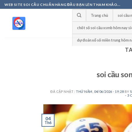
Skip
WEB SITE SOI CẦU CHUẨN HÀNG ĐẦU BẠN LÊN THAM KHẢO...
to
Trang chủ
soi cầu 
content
chốt số soi cầu xsmb hôm nay s
dự đoán xổ số miền trung hôm n
TA
soi cầu so
ĐÃ CẬP NHẬT :
THỨ NĂM, 04/06/2026 - 19:28
BY
S
- 3
04
Th6