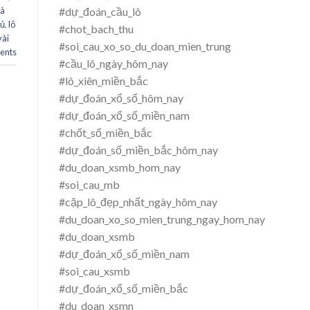
#dự_đoán_cầu_lô
là
hủ
,
lô
#chot_bach_thu
vài
#soi_cau_xo_so_du_doan_mien_trung
nts
#cầu_lô_ngày_hôm_nay
#lô_xiên_miền_bắc
#dự_đoán_xổ_số_hôm_nay
#dự_đoán_xổ_số_miền_nam
#chốt_số_miền_bắc
#dự_đoán_số_miền_bắc_hôm_nay
#du_doan_xsmb_hom_nay
#soi_cau_mb
#cặp_lô_đẹp_nhất_ngày_hôm_nay
#du_doan_xo_so_mien_trung_ngay_hom_nay
#du_doan_xsmb
#dự_đoán_xổ_số_miền_nam
#soi_cau_xsmb
#dự_đoán_xổ_số_miền_bắc
#du_doan_xsmn