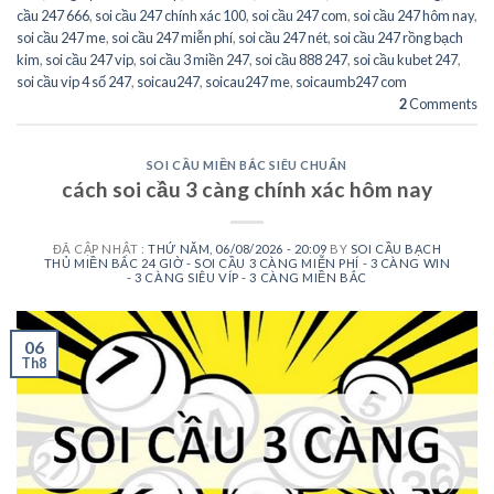
cầu 247 666
,
soi cầu 247 chính xác 100
,
soi cầu 247 com
,
soi cầu 247 hôm nay
,
soi cầu 247 me
,
soi cầu 247 miễn phí
,
soi cầu 247 nét
,
soi cầu 247 rồng bạch
kim
,
soi cầu 247 vip
,
soi cầu 3 miền 247
,
soi cầu 888 247
,
soi cầu kubet 247
,
soi cầu vip 4 số 247
,
soicau247
,
soicau247 me
,
soicaumb247 com
2
Comments
SOI CẦU MIỀN BẮC SIÊU CHUẨN
cách soi cầu 3 càng chính xác hôm nay
ĐÃ CẬP NHẬT :
THỨ NĂM, 06/08/2026 - 20:09
BY
SOI CẦU BẠCH
THỦ MIỀN BẮC 24 GIỜ - SOI CẦU 3 CÀNG MIỄN PHÍ - 3 CÀNG WIN
- 3 CÀNG SIÊU VÍP - 3 CÀNG MIỀN BẮC
06
Th8