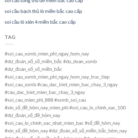
soi cầu song thủ đề miền bắc cao cấp
soi cầu bạch thủ lô miền bắc cao cấp
soi cầu lô xiên 4 miền bắc cao cấp
TAG
#soi_cau_xsmb_mien_phi_ngay_hom_nay
#dự_đoán_xổ_số_miền_bắc #du_doan_xsmb
#dự_đoán_xổ_số_miền_bắc
#soi_cau_xsmb_mien_phi_ngay_hom_nay_truc_tiep
#soi_cau_xsmb #cau_dac_biet_mien_bac_chay_3_ngay
#cau_dac_biet_mien_bac_chay_3_ngay
#soi_cau_mien_phi_888 #xsmb_soi_cau
#xin_số_đề_hôm_nay_mien_phi #soi_cau_lo_chinh_xac_100
#dự_đoán_số_đề_hôm_nay
#soi_cau_lo_chinh_xac_nhat_mien_bac #số_đề_hôm_nay
#xin_số_đề_hôm_nay #dự_đoán_xổ_số_miền_bắc_hôm_nay