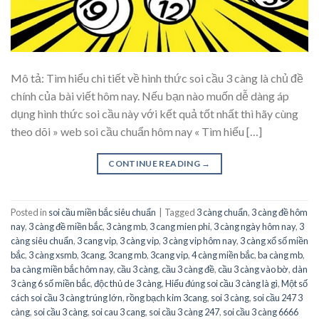
Mô tả: Tìm hiểu chi tiết về hình thức soi cầu 3 càng là chủ đề
chính của bài viết hôm nay. Nếu bạn nào muốn dễ dàng áp
dụng hình thức soi cầu này với kết quả tốt nhất thì hãy cùng
theo dõi » web soi cầu chuẩn hôm nay « Tìm hiểu […]
CONTINUE READING
→
Posted in
soi cầu miền bắc siêu chuẩn
|
Tagged
3 càng chuẩn
,
3 càng đề hôm
nay
,
3 càng đề miền bắc
,
3 càng mb
,
3 cang mien phi
,
3 càng ngày hôm nay
,
3
càng siêu chuẩn
,
3 cang vip
,
3 càng vip
,
3 càng vip hôm nay
,
3 càng xổ số miền
bắc
,
3 càng xsmb
,
3cang
,
3cang mb
,
3cang vip
,
4 càng miền bắc
,
ba càng mb
,
ba càng miền bắc hôm nay
,
cầu 3 càng
,
cầu 3 càng đề
,
cầu 3 càng vào bờ
,
dàn
3 càng 6 số miền bắc
,
độc thủ de 3 càng
,
Hiểu đúng soi cầu 3 càng là gì
,
Một số
cách soi cầu 3 càng trúng lớn
,
rồng bạch kim 3cang
,
soi 3 càng
,
soi cầu 247 3
càng
,
soi cầu 3 càng
,
soi cau 3 cang
,
soi cầu 3 càng 247
,
soi cầu 3 càng 6666