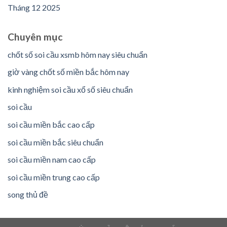
Tháng 12 2025
Chuyên mục
chốt số soi cầu xsmb hôm nay siêu chuẩn
giờ vàng chốt số miền bắc hôm nay
kinh nghiệm soi cầu xổ số siêu chuẩn
soi cầu
soi cầu miền bắc cao cấp
soi cầu miền bắc siêu chuẩn
soi cầu miền nam cao cấp
soi cầu miền trung cao cấp
song thủ đề