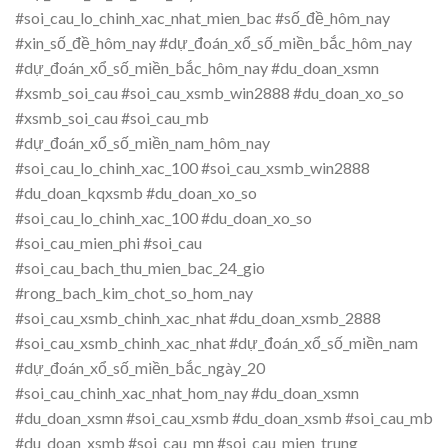
#soi_cau_lo_chinh_xac_nhat_mien_bac #số_đề_hôm_nay
#xin_số_đề_hôm_nay #dự_đoán_xổ_số_miền_bắc_hôm_nay
#dự_đoán_xổ_số_miền_bắc_hôm_nay #du_doan_xsmn
#xsmb_soi_cau #soi_cau_xsmb_win2888 #du_doan_xo_so
#xsmb_soi_cau #soi_cau_mb
#dự_đoán_xổ_số_miền_nam_hôm_nay
#soi_cau_lo_chinh_xac_100 #soi_cau_xsmb_win2888
#du_doan_kqxsmb #du_doan_xo_so
#soi_cau_lo_chinh_xac_100 #du_doan_xo_so
#soi_cau_mien_phi #soi_cau
#soi_cau_bach_thu_mien_bac_24_gio
#rong_bach_kim_chot_so_hom_nay
#soi_cau_xsmb_chinh_xac_nhat #du_doan_xsmb_2888
#soi_cau_xsmb_chinh_xac_nhat #dự_đoán_xổ_số_miền_nam
#dự_đoán_xổ_số_miền_bắc_ngày_20
#soi_cau_chinh_xac_nhat_hom_nay #du_doan_xsmn
#du_doan_xsmn #soi_cau_xsmb #du_doan_xsmb #soi_cau_mb
#du_doan_xsmb #soi_cau_mn #soi_cau_mien_trung