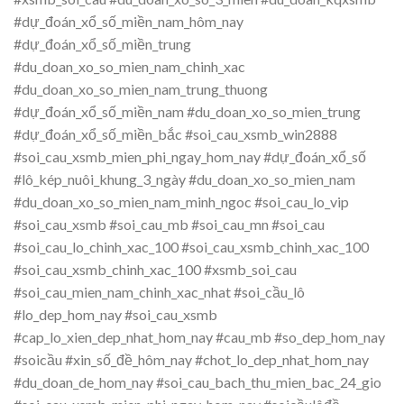
#dự_đoán_xổ_số_miền_nam_hôm_nay
#dự_đoán_xổ_số_miền_trung
#du_doan_xo_so_mien_nam_chinh_xac
#du_doan_xo_so_mien_nam_trung_thuong
#dự_đoán_xổ_số_miền_nam #du_doan_xo_so_mien_trung
#dự_đoán_xổ_số_miền_bắc #soi_cau_xsmb_win2888
#soi_cau_xsmb_mien_phi_ngay_hom_nay #dự_đoán_xổ_số
#lô_kép_nuôi_khung_3_ngày #du_doan_xo_so_mien_nam
#du_doan_xo_so_mien_nam_minh_ngoc #soi_cau_lo_vip
#soi_cau_xsmb #soi_cau_mb #soi_cau_mn #soi_cau
#soi_cau_lo_chinh_xac_100 #soi_cau_xsmb_chinh_xac_100
#soi_cau_xsmb_chinh_xac_100 #xsmb_soi_cau
#soi_cau_mien_nam_chinh_xac_nhat #soi_cầu_lô
#lo_dep_hom_nay #soi_cau_xsmb
#cap_lo_xien_dep_nhat_hom_nay #cau_mb #so_dep_hom_nay
#soicầu #xin_số_đề_hôm_nay #chot_lo_dep_nhat_hom_nay
#du_doan_de_hom_nay #soi_cau_bach_thu_mien_bac_24_gio