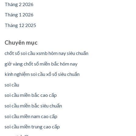
Tháng 2 2026
Tháng 1 2026
Tháng 12 2025
Chuyên mục
chốt số soi cầu xsmb hôm nay siêu chuẩn
giờ vàng chốt số miền bắc hôm nay
kinh nghiệm soi cầu xổ số siêu chuẩn
soi cầu
soi cầu miền bắc cao cấp
soi cầu miền bắc siêu chuẩn
soi cầu miền nam cao cấp
soi cầu miền trung cao cấp