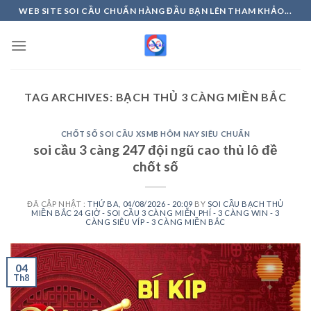
Skip
WEB SITE SOI CẦU CHUẨN HÀNG ĐẦU BẠN LÊN THAM KHẢO...
to
content
TAG ARCHIVES:
BẠCH THỦ 3 CÀNG MIỀN BẮC
CHỐT SỐ SOI CẦU XSMB HÔM NAY SIÊU CHUẨN
soi cầu 3 càng 247 đội ngũ cao thủ lô đề
chốt số
ĐÃ CẬP NHẬT :
THỨ BA, 04/08/2026 - 20:09
BY
SOI CẦU BẠCH THỦ
MIỀN BẮC 24 GIỜ - SOI CẦU 3 CÀNG MIỄN PHÍ - 3 CÀNG WIN - 3
CÀNG SIÊU VÍP - 3 CÀNG MIỀN BẮC
04
Th8