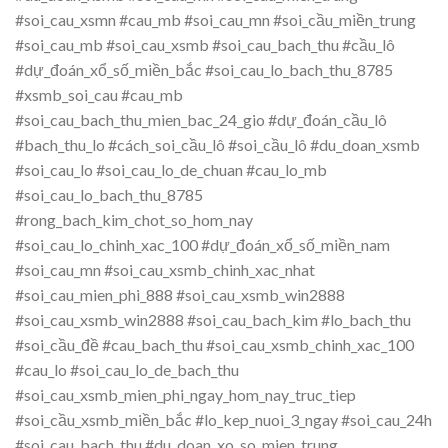
#soi_cau_xsmn #cau_mb #soi_cau_mn #soi_cầu_miền_trung
#soi_cau_mb #soi_cau_xsmb #soi_cau_bach_thu #cầu_lô
#dự_đoán_xổ_số_miền_bắc #soi_cau_lo_bach_thu_8785
#xsmb_soi_cau #cau_mb
#soi_cau_bach_thu_mien_bac_24_gio #dự_đoán_cầu_lô
#bach_thu_lo #cách_soi_cầu_lô #soi_cầu_lô #du_doan_xsmb
#soi_cau_lo #soi_cau_lo_de_chuan #cau_lo_mb
#soi_cau_lo_bach_thu_8785
#rong_bach_kim_chot_so_hom_nay
#soi_cau_lo_chinh_xac_100 #dự_đoán_xổ_số_miền_nam
#soi_cau_mn #soi_cau_xsmb_chinh_xac_nhat
#soi_cau_mien_phi_888 #soi_cau_xsmb_win2888
#soi_cau_xsmb_win2888 #soi_cau_bach_kim #lo_bach_thu
#soi_cầu_đề #cau_bach_thu #soi_cau_xsmb_chinh_xac_100
#cau_lo #soi_cau_lo_de_bach_thu
#soi_cau_xsmb_mien_phi_ngay_hom_nay_truc_tiep
#soi_cầu_xsmb_miền_bắc #lo_kep_nuoi_3_ngay #soi_cau_24h
#soi_cau_bach_thu #du_doan_xo_so_mien_trung