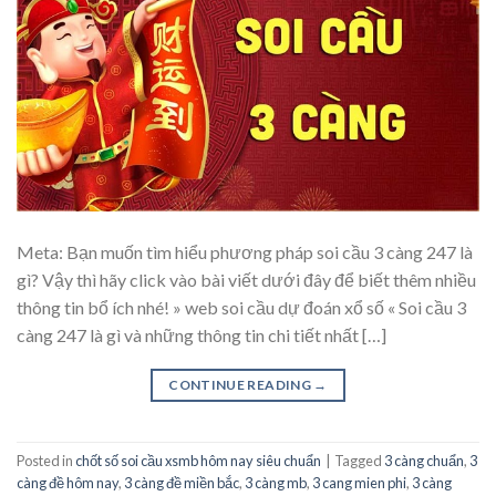
Meta: Bạn muốn tìm hiểu phương pháp soi cầu 3 càng 247 là
gì? Vậy thì hãy click vào bài viết dưới đây để biết thêm nhiều
thông tin bổ ích nhé! » web soi cầu dự đoán xổ số « Soi cầu 3
càng 247 là gì và những thông tin chi tiết nhất […]
CONTINUE READING
→
Posted in
chốt số soi cầu xsmb hôm nay siêu chuẩn
|
Tagged
3 càng chuẩn
,
3
càng đề hôm nay
,
3 càng đề miền bắc
,
3 càng mb
,
3 cang mien phi
,
3 càng