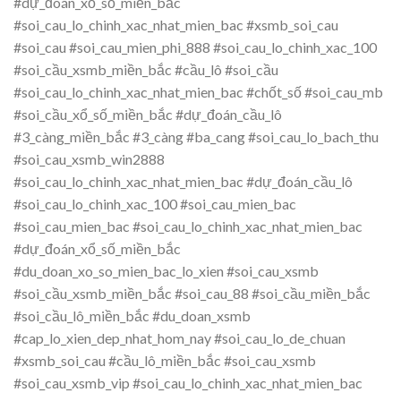
#dự_đoán_xổ_số_miền_bắc
#soi_cau_lo_chinh_xac_nhat_mien_bac #xsmb_soi_cau
#soi_cau #soi_cau_mien_phi_888 #soi_cau_lo_chinh_xac_100
#soi_cầu_xsmb_miền_bắc #cầu_lô #soi_cầu
#soi_cau_lo_chinh_xac_nhat_mien_bac #chốt_số #soi_cau_mb
#soi_cầu_xổ_số_miền_bắc #dự_đoán_cầu_lô
#3_càng_miền_bắc #3_càng #ba_cang #soi_cau_lo_bach_thu
#soi_cau_xsmb_win2888
#soi_cau_lo_chinh_xac_nhat_mien_bac #dự_đoán_cầu_lô
#soi_cau_lo_chinh_xac_100 #soi_cau_mien_bac
#soi_cau_mien_bac #soi_cau_lo_chinh_xac_nhat_mien_bac
#dự_đoán_xổ_số_miền_bắc
#du_doan_xo_so_mien_bac_lo_xien #soi_cau_xsmb
#soi_cầu_xsmb_miền_bắc #soi_cau_88 #soi_cầu_miền_bắc
#soi_cầu_lô_miền_bắc #du_doan_xsmb
#cap_lo_xien_dep_nhat_hom_nay #soi_cau_lo_de_chuan
#xsmb_soi_cau #cầu_lô_miền_bắc #soi_cau_xsmb
#soi_cau_xsmb_vip #soi_cau_lo_chinh_xac_nhat_mien_bac