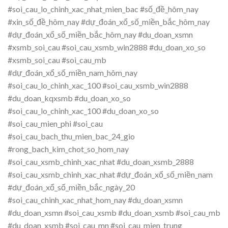
#soi_cau_lo_chinh_xac_nhat_mien_bac #số_đề_hôm_nay
#xin_số_đề_hôm_nay #dự_đoán_xổ_số_miền_bắc_hôm_nay
#dự_đoán_xổ_số_miền_bắc_hôm_nay #du_doan_xsmn
#xsmb_soi_cau #soi_cau_xsmb_win2888 #du_doan_xo_so
#xsmb_soi_cau #soi_cau_mb
#dự_đoán_xổ_số_miền_nam_hôm_nay
#soi_cau_lo_chinh_xac_100 #soi_cau_xsmb_win2888
#du_doan_kqxsmb #du_doan_xo_so
#soi_cau_lo_chinh_xac_100 #du_doan_xo_so
#soi_cau_mien_phi #soi_cau
#soi_cau_bach_thu_mien_bac_24_gio
#rong_bach_kim_chot_so_hom_nay
#soi_cau_xsmb_chinh_xac_nhat #du_doan_xsmb_2888
#soi_cau_xsmb_chinh_xac_nhat #dự_đoán_xổ_số_miền_nam
#dự_đoán_xổ_số_miền_bắc_ngày_20
#soi_cau_chinh_xac_nhat_hom_nay #du_doan_xsmn
#du_doan_xsmn #soi_cau_xsmb #du_doan_xsmb #soi_cau_mb
#du_doan_xsmb #soi_cau_mn #soi_cau_mien_trung