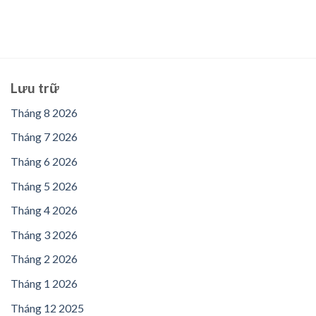
Lưu trữ
Tháng 8 2026
Tháng 7 2026
Tháng 6 2026
Tháng 5 2026
Tháng 4 2026
Tháng 3 2026
Tháng 2 2026
Tháng 1 2026
Tháng 12 2025