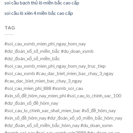
soi cầu bạch thủ lô miền bắc cao cấp
soi cầu lô xiên 4 miền bắc cao cấp
TAG
#soi_cau_xsmb_mien_phi_ngay_hom_nay
#dự_đoán_xổ_số_miền_bắc #du_doan_xsmb
#dự_đoán_xổ_số_miền_bắc
#soi_cau_xsmb_mien_phi_ngay_hom_nay_truc_tiep
#soi_cau_xsmb #cau_dac_biet_mien_bac_chay_3_ngay
#cau_dac_biet_mien_bac_chay_3_ngay
#soi_cau_mien_phi_888 #xsmb_soi_cau
#xin_số_đề_hôm_nay_mien_phi #soi_cau_lo_chinh_xac_100
#dự_đoán_số_đề_hôm_nay
#soi_cau_lo_chinh_xac_nhat_mien_bac #số_đề_hôm_nay
#xin_số_đề_hôm_nay #dự_đoán_xổ_số_miền_bắc_hôm_nay
#dự_đoán_xổ_số_miền_bắc_hôm_nay #du_doan_xsmn
#xsmb_soi_cau #soi_cau_xsmb_win2888 #du_doan_xo_so