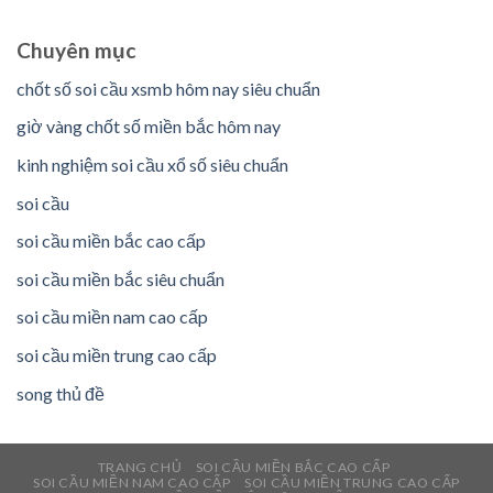
Chuyên mục
chốt số soi cầu xsmb hôm nay siêu chuẩn
giờ vàng chốt số miền bắc hôm nay
kinh nghiệm soi cầu xổ số siêu chuẩn
soi cầu
soi cầu miền bắc cao cấp
soi cầu miền bắc siêu chuẩn
soi cầu miền nam cao cấp
soi cầu miền trung cao cấp
song thủ đề
TRANG CHỦ
SOI CẦU MIỀN BẮC CAO CẤP
SOI CẦU MIỀN NAM CAO CẤP
SOI CẦU MIỀN TRUNG CAO CẤP