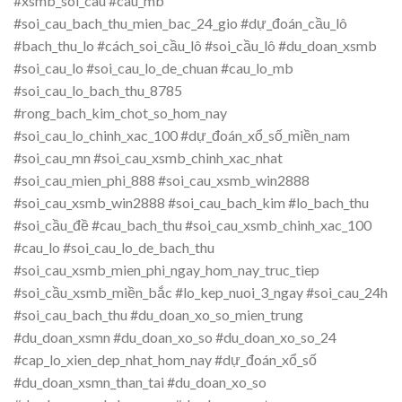
#xsmb_soi_cau #cau_mb
#soi_cau_bach_thu_mien_bac_24_gio #dự_đoán_cầu_lô
#bach_thu_lo #cách_soi_cầu_lô #soi_cầu_lô #du_doan_xsmb
#soi_cau_lo #soi_cau_lo_de_chuan #cau_lo_mb
#soi_cau_lo_bach_thu_8785
#rong_bach_kim_chot_so_hom_nay
#soi_cau_lo_chinh_xac_100 #dự_đoán_xổ_số_miền_nam
#soi_cau_mn #soi_cau_xsmb_chinh_xac_nhat
#soi_cau_mien_phi_888 #soi_cau_xsmb_win2888
#soi_cau_xsmb_win2888 #soi_cau_bach_kim #lo_bach_thu
#soi_cầu_đề #cau_bach_thu #soi_cau_xsmb_chinh_xac_100
#cau_lo #soi_cau_lo_de_bach_thu
#soi_cau_xsmb_mien_phi_ngay_hom_nay_truc_tiep
#soi_cầu_xsmb_miền_bắc #lo_kep_nuoi_3_ngay #soi_cau_24h
#soi_cau_bach_thu #du_doan_xo_so_mien_trung
#du_doan_xsmn #du_doan_xo_so #du_doan_xo_so_24
#cap_lo_xien_dep_nhat_hom_nay #dự_đoán_xổ_số
#du_doan_xsmn_than_tai #du_doan_xo_so