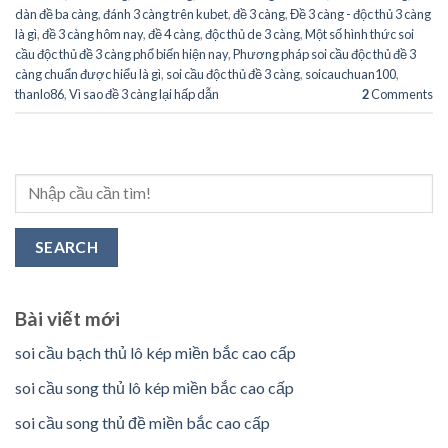
dàn đề ba càng
,
đánh 3 càng trên kubet
,
đề 3 càng
,
Đề 3 càng - độc thủ 3 càng
là gì
,
đề 3 càng hôm nay
,
đề 4 càng
,
độc thủ de 3 càng
,
Một số hình thức soi
cầu độc thủ đề 3 càng phổ biến hiện nay
,
Phương pháp soi cầu độc thủ đề 3
càng chuẩn được hiểu là gì
,
soi cầu độc thủ đề 3 càng
,
soicauchuan100
,
thanlo86
,
Vì sao đề 3 càng lại hấp dẫn
2
Comments
SEARCH
Bài viết mới
soi cầu bạch thủ lô kép miền bắc cao cấp
soi cầu song thủ lô kép miền bắc cao cấp
soi cầu song thủ đề miền bắc cao cấp