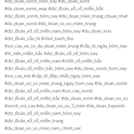
#du_doan_xsmb_hom_nay #du_doan_xsmt
#du_doan_xsmn_wap #dự_đoán_xổ_số_miền_bắc
#dự_đoán_xsmb_hôm_nay #du_doan_mien_trung_chuan_nhat
#du_doan_xsmb #du_doan_so_xo_mien_trung
#dự_đoán_xổ_số_miền_nam_hôm_nay #du_doan_xsla
#dự_đoán_cầu_lô #chot_bach_thu
#soi_cau_xo_so_du_doan_mien_trung #cầu_lô_ngày_hôm_nay
#lô_xiên_miền_bắc #dự_đoán_xổ_số_hôm_nay
#dự_đoán_xổ_số_miền_nam #chốt_số_miền_bắc
#dự_đoán_số_miền_bắc_hôm_nay #du_doan_xsmb_hom_nay
#soi_cau_mb #cặp_lô_đẹp_nhất_ngày_hôm_nay
#du_doan_xo_so_mien_trung_ngay_hom_nay #du_doan_xsmb
#dự_đoán_xổ_số_miền_nam #soi_cau_xsmb
#dự_đoán_xổ_số_miền_bắc #du_doan_xsmn #du_doan_xo_so
#xsmb_soi_cau #du_doan_xo_so_3_mien #du_doan_kqxsmb
#dự_đoán_xổ_số_miền_nam_hôm_nay
#dự_đoán_xổ_số_miền_trung
#du_doan_xo_so_mien_nam_chinh_xac