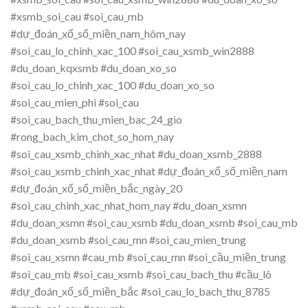
#xsmb_soi_cau #soi_cau_mb
#dự_đoán_xổ_số_miền_nam_hôm_nay
#soi_cau_lo_chinh_xac_100 #soi_cau_xsmb_win2888
#du_doan_kqxsmb #du_doan_xo_so
#soi_cau_lo_chinh_xac_100 #du_doan_xo_so
#soi_cau_mien_phi #soi_cau
#soi_cau_bach_thu_mien_bac_24_gio
#rong_bach_kim_chot_so_hom_nay
#soi_cau_xsmb_chinh_xac_nhat #du_doan_xsmb_2888
#soi_cau_xsmb_chinh_xac_nhat #dự_đoán_xổ_số_miền_nam
#dự_đoán_xổ_số_miền_bắc_ngày_20
#soi_cau_chinh_xac_nhat_hom_nay #du_doan_xsmn
#du_doan_xsmn #soi_cau_xsmb #du_doan_xsmb #soi_cau_mb
#du_doan_xsmb #soi_cau_mn #soi_cau_mien_trung
#soi_cau_xsmn #cau_mb #soi_cau_mn #soi_cầu_miền_trung
#soi_cau_mb #soi_cau_xsmb #soi_cau_bach_thu #cầu_lô
#dự_đoán_xổ_số_miền_bắc #soi_cau_lo_bach_thu_8785