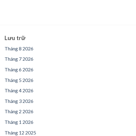
Lưu trữ
Tháng 8 2026
Tháng 7 2026
Tháng 6 2026
Tháng 5 2026
Tháng 4 2026
Tháng 3 2026
Tháng 2 2026
Tháng 1 2026
Tháng 12 2025