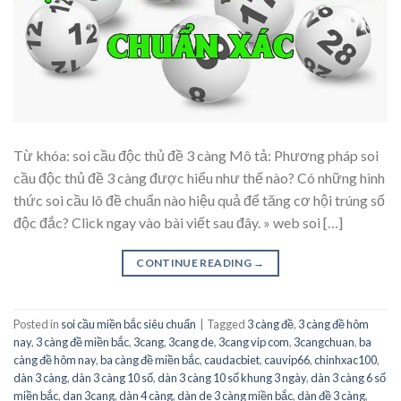
Từ khóa: soi cầu độc thủ đề 3 càng Mô tả: Phương pháp soi
cầu độc thủ đề 3 càng được hiểu như thế nào? Có những hình
thức soi cầu lô đề chuẩn nào hiệu quả để tăng cơ hội trúng số
độc đắc? Click ngay vào bài viết sau đây. » web soi […]
CONTINUE READING
→
Posted in
soi cầu miền bắc siêu chuẩn
|
Tagged
3 càng đề
,
3 càng đề hôm
nay
,
3 càng đề miền bắc
,
3cang
,
3cang de
,
3cang vip com
,
3cangchuan
,
ba
càng đề hôm nay
,
ba càng đề miền bắc
,
caudacbiet
,
cauvip66
,
chinhxac100
,
dàn 3 càng
,
dàn 3 càng 10 số
,
dàn 3 càng 10 số khung 3 ngày
,
dàn 3 càng 6 số
miền bắc
,
dan 3cang
,
dàn 4 càng
,
dàn de 3 càng miền bắc
,
dàn đề 3 càng
,