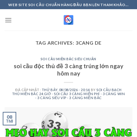
Skip
WEB SITE SOI CẦU CHUẨN HÀNG ĐẦU BẠN LÊN THAM KHẢO...
to
content
TAG ARCHIVES:
3CANG DE
SOI CẦU MIỀN BẮC SIÊU CHUẨN
soi cầu độc thủ đề 3 càng trúng lớn ngay
hôm nay
ĐÃ CẬP NHẬT :
THỨ BẢY, 08/08/2026 - 20:14
BY
SOI CẦU BẠCH
THỦ MIỀN BẮC 24 GIỜ - SOI CẦU 3 CÀNG MIỄN PHÍ - 3 CÀNG WIN
- 3 CÀNG SIÊU VÍP - 3 CÀNG MIỀN BẮC
08
Th8