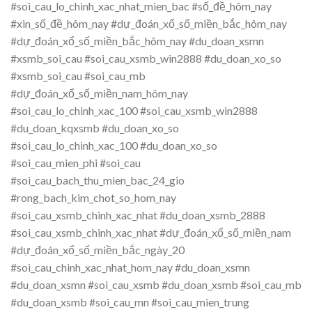
#soi_cau_lo_chinh_xac_nhat_mien_bac #số_đề_hôm_nay
#xin_số_đề_hôm_nay #dự_đoán_xổ_số_miền_bắc_hôm_nay
#dự_đoán_xổ_số_miền_bắc_hôm_nay #du_doan_xsmn
#xsmb_soi_cau #soi_cau_xsmb_win2888 #du_doan_xo_so
#xsmb_soi_cau #soi_cau_mb
#dự_đoán_xổ_số_miền_nam_hôm_nay
#soi_cau_lo_chinh_xac_100 #soi_cau_xsmb_win2888
#du_doan_kqxsmb #du_doan_xo_so
#soi_cau_lo_chinh_xac_100 #du_doan_xo_so
#soi_cau_mien_phi #soi_cau
#soi_cau_bach_thu_mien_bac_24_gio
#rong_bach_kim_chot_so_hom_nay
#soi_cau_xsmb_chinh_xac_nhat #du_doan_xsmb_2888
#soi_cau_xsmb_chinh_xac_nhat #dự_đoán_xổ_số_miền_nam
#dự_đoán_xổ_số_miền_bắc_ngày_20
#soi_cau_chinh_xac_nhat_hom_nay #du_doan_xsmn
#du_doan_xsmn #soi_cau_xsmb #du_doan_xsmb #soi_cau_mb
#du_doan_xsmb #soi_cau_mn #soi_cau_mien_trung