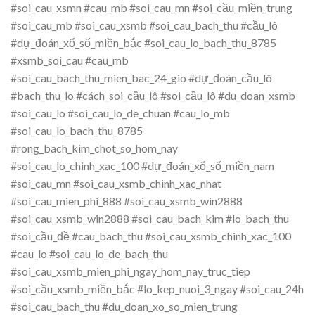
#soi_cau_xsmn #cau_mb #soi_cau_mn #soi_cầu_miền_trung
#soi_cau_mb #soi_cau_xsmb #soi_cau_bach_thu #cầu_lô
#dự_đoán_xổ_số_miền_bắc #soi_cau_lo_bach_thu_8785
#xsmb_soi_cau #cau_mb
#soi_cau_bach_thu_mien_bac_24_gio #dự_đoán_cầu_lô
#bach_thu_lo #cách_soi_cầu_lô #soi_cầu_lô #du_doan_xsmb
#soi_cau_lo #soi_cau_lo_de_chuan #cau_lo_mb
#soi_cau_lo_bach_thu_8785
#rong_bach_kim_chot_so_hom_nay
#soi_cau_lo_chinh_xac_100 #dự_đoán_xổ_số_miền_nam
#soi_cau_mn #soi_cau_xsmb_chinh_xac_nhat
#soi_cau_mien_phi_888 #soi_cau_xsmb_win2888
#soi_cau_xsmb_win2888 #soi_cau_bach_kim #lo_bach_thu
#soi_cầu_đề #cau_bach_thu #soi_cau_xsmb_chinh_xac_100
#cau_lo #soi_cau_lo_de_bach_thu
#soi_cau_xsmb_mien_phi_ngay_hom_nay_truc_tiep
#soi_cầu_xsmb_miền_bắc #lo_kep_nuoi_3_ngay #soi_cau_24h
#soi_cau_bach_thu #du_doan_xo_so_mien_trung