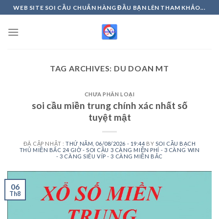
Skip
WEB SITE SOI CẦU CHUẨN HÀNG ĐẦU BẠN LÊN THAM KHẢO...
to
content
TAG ARCHIVES:
DU DOAN MT
CHƯA PHÂN LOẠI
soi cầu miền trung chính xác nhất số
tuyệt mật
ĐÃ CẬP NHẬT :
THỨ NĂM, 06/08/2026 - 19:44
BY
SOI CẦU BẠCH
THỦ MIỀN BẮC 24 GIỜ - SOI CẦU 3 CÀNG MIỄN PHÍ - 3 CÀNG WIN
- 3 CÀNG SIÊU VÍP - 3 CÀNG MIỀN BẮC
06
Th8