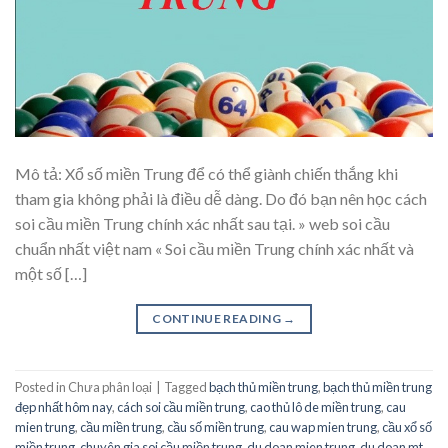
Mô tả: Xổ số miền Trung để có thể giành chiến thắng khi
tham gia không phải là điều dễ dàng. Do đó bạn nên học cách
soi cầu miền Trung chính xác nhất sau tại. » web soi cầu
chuẩn nhất việt nam « Soi cầu miền Trung chính xác nhất và
một số […]
CONTINUE READING
→
Posted in Chưa phân loại
|
Tagged
bạch thủ miền trung
,
bạch thủ miền trung
đẹp nhất hôm nay
,
cách soi cầu miền trung
,
cao thủ lô de miền trung
,
cau
mien trung
,
cầu miền trung
,
cầu số miền trung
,
cau wap mien trung
,
cầu xổ số
miền trung
,
chuyên gia soi cầu miền trung
,
du doan mien trung
,
du doan mt
,