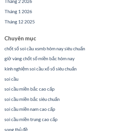
Tháng 2 2026
Tháng 1 2026
Tháng 12 2025
Chuyên mục
chốt số soi cầu xsmb hôm nay siêu chuẩn
giờ vàng chốt số miền bắc hôm nay
kinh nghiệm soi cầu xổ số siêu chuẩn
soi cầu
soi cầu miền bắc cao cấp
soi cầu miền bắc siêu chuẩn
soi cầu miền nam cao cấp
soi cầu miền trung cao cấp
song thủ đề