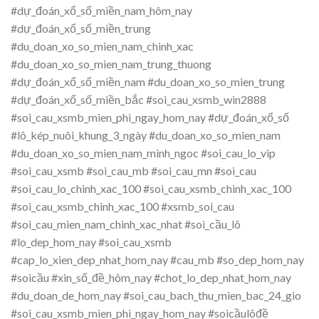
#dự_đoán_xổ_số_miền_nam_hôm_nay
#dự_đoán_xổ_số_miền_trung
#du_doan_xo_so_mien_nam_chinh_xac
#du_doan_xo_so_mien_nam_trung_thuong
#dự_đoán_xổ_số_miền_nam #du_doan_xo_so_mien_trung
#dự_đoán_xổ_số_miền_bắc #soi_cau_xsmb_win2888
#soi_cau_xsmb_mien_phi_ngay_hom_nay #dự_đoán_xổ_số
#lô_kép_nuôi_khung_3_ngày #du_doan_xo_so_mien_nam
#du_doan_xo_so_mien_nam_minh_ngoc #soi_cau_lo_vip
#soi_cau_xsmb #soi_cau_mb #soi_cau_mn #soi_cau
#soi_cau_lo_chinh_xac_100 #soi_cau_xsmb_chinh_xac_100
#soi_cau_xsmb_chinh_xac_100 #xsmb_soi_cau
#soi_cau_mien_nam_chinh_xac_nhat #soi_cầu_lô
#lo_dep_hom_nay #soi_cau_xsmb
#cap_lo_xien_dep_nhat_hom_nay #cau_mb #so_dep_hom_nay
#soicầu #xin_số_đề_hôm_nay #chot_lo_dep_nhat_hom_nay
#du_doan_de_hom_nay #soi_cau_bach_thu_mien_bac_24_gio
#soi_cau_xsmb_mien_phi_ngay_hom_nay #soicầulôđề