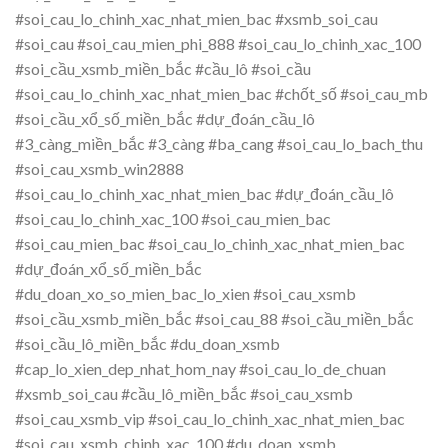
#soi_cau_lo_chinh_xac_nhat_mien_bac #xsmb_soi_cau
#soi_cau #soi_cau_mien_phi_888 #soi_cau_lo_chinh_xac_100
#soi_cầu_xsmb_miền_bắc #cầu_lô #soi_cầu
#soi_cau_lo_chinh_xac_nhat_mien_bac #chốt_số #soi_cau_mb
#soi_cầu_xổ_số_miền_bắc #dự_đoán_cầu_lô
#3_càng_miền_bắc #3_càng #ba_cang #soi_cau_lo_bach_thu
#soi_cau_xsmb_win2888
#soi_cau_lo_chinh_xac_nhat_mien_bac #dự_đoán_cầu_lô
#soi_cau_lo_chinh_xac_100 #soi_cau_mien_bac
#soi_cau_mien_bac #soi_cau_lo_chinh_xac_nhat_mien_bac
#dự_đoán_xổ_số_miền_bắc
#du_doan_xo_so_mien_bac_lo_xien #soi_cau_xsmb
#soi_cầu_xsmb_miền_bắc #soi_cau_88 #soi_cầu_miền_bắc
#soi_cầu_lô_miền_bắc #du_doan_xsmb
#cap_lo_xien_dep_nhat_hom_nay #soi_cau_lo_de_chuan
#xsmb_soi_cau #cầu_lô_miền_bắc #soi_cau_xsmb
#soi_cau_xsmb_vip #soi_cau_lo_chinh_xac_nhat_mien_bac
#soi_cau_xsmb_chinh_xac_100 #du_doan_xsmb