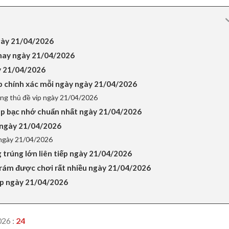
gày 21/04/2026
 nay ngày 21/04/2026
ày 21/04/2026
ip chính xác mỗi ngày ngày 21/04/2026
ong thủ đề vip ngày 21/04/2026
áp bạc nhớ chuẩn nhất ngày 21/04/2026
p ngày 21/04/2026
 ngày 21/04/2026
g trúng lớn liên tiếp ngày 21/04/2026
trám được chơi rất nhiều ngày 21/04/2026
ip ngày 21/04/2026
026 :
24