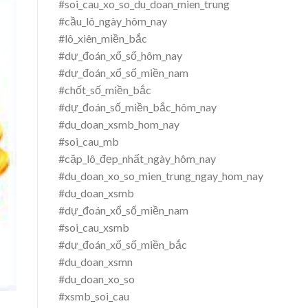
#soi_cau_xo_so_du_doan_mien_trung
#cầu_lô_ngày_hôm_nay
#lô_xiên_miền_bắc
#dự_đoán_xổ_số_hôm_nay
#dự_đoán_xổ_số_miền_nam
#chốt_số_miền_bắc
#dự_đoán_số_miền_bắc_hôm_nay
#du_doan_xsmb_hom_nay
#soi_cau_mb
#cặp_lô_đẹp_nhất_ngày_hôm_nay
#du_doan_xo_so_mien_trung_ngay_hom_nay
#du_doan_xsmb
#dự_đoán_xổ_số_miền_nam
#soi_cau_xsmb
#dự_đoán_xổ_số_miền_bắc
#du_doan_xsmn
#du_doan_xo_so
#xsmb_soi_cau