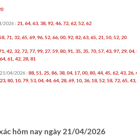
20
4/2026 :
21, 64, 63, 38, 92, 46, 72, 62, 52, 62
58, 71, 32, 65, 69, 96, 52, 66, 00, 92, 82, 63, 65, 21, 50, 52, 20
71, 42, 32, 72, 77, 99, 27, 59, 80, 91, 35, 35, 70, 57, 43, 97, 29, 04,
 64, 61, 42, 28, 81
 21/04/2026 :
88, 51, 25, 86, 38, 04, 17, 00, 80, 44, 45, 62, 43, 26, 
 23, 80, 10, 79, 53, 04, 44, 64, 28, 69, 10, 36, 18, 52, 58, 72, 65, 43,
h xác hôm nay ngày 21/04/2026