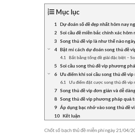
Mục lục
Dự đoán số đề đẹp nhất hôm nay n
Soi cầu đề miền bắc chính xác hôm
Song thủ đề vip là như thế nào ng
Bật mí cách dự đoán song thủ đề v
Bắt bằng tổng đề giải đặc biệt – S
Soi cầu song thủ đề vip phương ph
Ưu điểm khi soi cầu song thủ đề vi
Ưu điểm đặt cược song thủ đề vip
Song thủ đề vip đơn giản và dễ dàn
Song thủ đề vip phương pháp quả 
Áp dụng bạc nhớ vào song thủ đề v
Kết luận
Chốt số bạch thủ đề miễn phí ngày 21/04/2