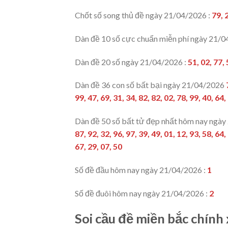
Chốt số song thủ đề ngày 21/04/2026 :
79, 
Dàn đề 10 số cực chuẩn miễn phí ngày 21/0
Dàn đề 20 số ngày 21/04/2026 :
51, 02, 77, 
Dàn đề 36 con số bất bại ngày 21/04/2026
99, 47, 69, 31, 34, 82, 82, 02, 78, 99, 40, 64,
Dàn đề 50 số bất tử đẹp nhất hôm nay ngày
87, 92, 32, 96, 97, 39, 49, 01, 12, 93, 58, 64,
67, 29, 07, 50
Số đề đầu hôm nay ngày 21/04/2026 :
1
Số đề đuôi hôm nay ngày 21/04/2026 :
2
Soi cầu đề miền bắc chín