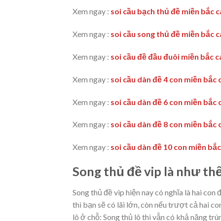
Xem ngay :
soi cầu bạch thủ đề miền bắc 
Xem ngay :
soi cầu song thủ đề miền bắc 
Xem ngay :
soi cầu đề đầu đuôi miền bắc 
Xem ngay :
soi cầu dàn đề 4 con miền bắc 
Xem ngay :
soi cầu dàn đề 6 con miền bắc 
Xem ngay :
soi cầu dàn đề 8 con miền bắc 
Xem ngay :
soi cầu dàn đề 10 con miền bắ
Song thủ đề vip là như t
Song thủ đề vip hiện nay có nghĩa là hai con
thì bạn sẽ có lãi lớn, còn nếu trượt cả hai c
lô ở chỗ: Song thủ lô thì vẫn có khả năng tr