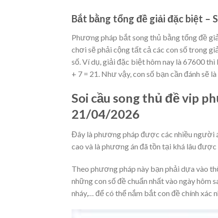
Bắt bằng tổng đề giải đặc biệt – 
Phương pháp bắt song thủ bằng tổng đề giả
chơi sẽ phải cộng tất cả các con số trong giả
số. Ví dụ, giải đặc biệt hôm nay là 67600 thì
+ 7 = 21. Như vậy, con số bạn cần đánh sẽ là
Soi cầu song thủ đề vip 
21/04/2026
Đây là phương pháp được các nhiều người áp
cao và là phương án đã tồn tại khá lâu được 
Theo phương pháp này bạn phải dựa vào thố
những con số đề chuẩn nhất vào ngày hôm sau
nháy,… để có thể nắm bắt con đề chính xác n