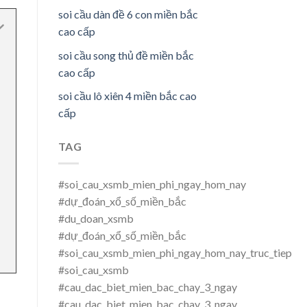
soi cầu dàn đề 6 con miền bắc
cao cấp
soi cầu song thủ đề miền bắc
cao cấp
soi cầu lô xiên 4 miền bắc cao
cấp
TAG
#soi_cau_xsmb_mien_phi_ngay_hom_nay
#dự_đoán_xổ_số_miền_bắc
#du_doan_xsmb
#dự_đoán_xổ_số_miền_bắc
#soi_cau_xsmb_mien_phi_ngay_hom_nay_truc_tiep
#soi_cau_xsmb
#cau_dac_biet_mien_bac_chay_3_ngay
#cau_dac_biet_mien_bac_chay_3_ngay