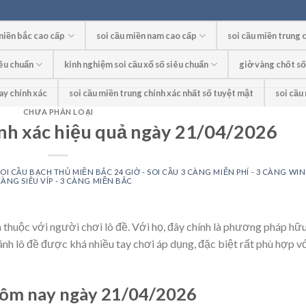
miền bắc cao cấp
soi cầu miền nam cao cấp
soi cầu miền trung 
iêu chuẩn
kinh nghiệm soi cầu xổ số siêu chuẩn
giờ vàng chốt s
ay chính xác
soi cầu miền trung chính xác nhất số tuyệt mật
soi cầu
CHƯA PHÂN LOẠI
ính xác hiệu quả ngày 21/04/2026
OI CẦU BẠCH THỦ MIỀN BẮC 24 GIỜ - SOI CẦU 3 CÀNG MIỄN PHÍ - 3 CÀNG WIN
 CÀNG SIÊU VÍP - 3 CÀNG MIỀN BẮC
n thuộc với người chơi lô đề. Với họ, đây chính là phương pháp hữ
đánh lô đề được khá nhiều tay chơi áp dụng, đặc biệt rất phù hợp v
hôm nay ngày 21/04/2026