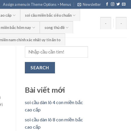
Assign a menu in Theme Options > Menus
Newsletter
cao cấp
soi cầu miền bắc siêu chuẩn
-
-
ố miền bắc hôm nay
song thủ đề
 miền nam chính xác nhất uy tín ăn to
SEARCH
Bài viết mới
u
soi cầu dàn lô 4 con miền bắc
ới
cao cấp
soi cầu dàn lô 8 con miền bắc
cao cấp