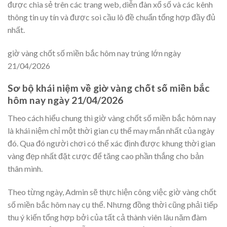
được chia sẻ trên các trang web, diễn đàn xổ số và các kênh
thông tin uy tín và được soi cầu lô đề chuẩn tổng hợp đầy đủ
nhất.
giờ vàng chốt số miền bắc hôm nay trúng lớn ngày
21/04/2026
Sơ bộ khái niệm về giờ vàng chốt số miền bắc
hôm nay ngày 21/04/2026
Theo cách hiểu chung thì giờ vàng chốt số miền bắc hôm nay
là khái niệm chỉ một thời gian cụ thể may mắn nhất của ngày
đó. Qua đó người chơi có thể xác định được khung thời gian
vàng đẹp nhất đặt cược để tăng cao phần thắng cho bản
thân mình.
Theo từng ngày, Admin sẽ thực hiện công việc giờ vàng chốt
số miền bắc hôm nay cụ thể. Nhưng đồng thời cũng phải tiếp
thu ý kiến tổng hợp bởi của tất cả thành viên lâu năm đàm