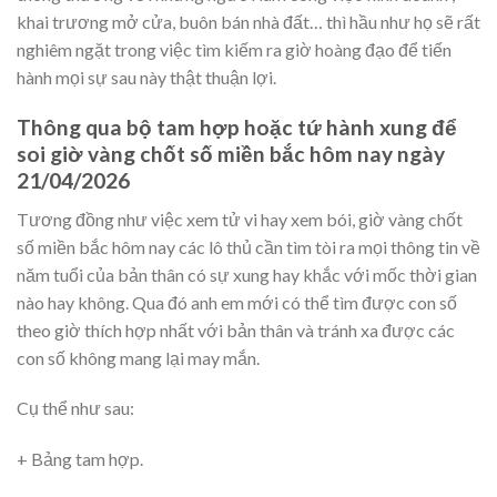
khai trương mở cửa, buôn bán nhà đất… thì hầu như họ sẽ rất
nghiêm ngặt trong việc tìm kiếm ra giờ hoàng đạo để tiến
hành mọi sự sau này thật thuận lợi.
Thông qua bộ tam hợp hoặc tứ hành xung để
soi giờ vàng chốt số miền bắc hôm nay ngày
21/04/2026
Tương đồng như việc xem tử vi hay xem bói, giờ vàng chốt
số miền bắc hôm nay các lô thủ cần tìm tòi ra mọi thông tin về
năm tuổi của bản thân có sự xung hay khắc với mốc thời gian
nào hay không. Qua đó anh em mới có thể tìm được con số
theo giờ thích hợp nhất với bản thân và tránh xa được các
con số không mang lại may mắn.
Cụ thể như sau:
+ Bảng tam hợp.