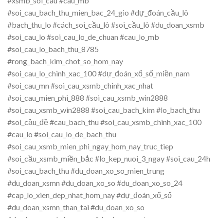
#xsmb_soi_cau #cau_mb
#soi_cau_bach_thu_mien_bac_24_gio #dự_đoán_cầu_lô
#bach_thu_lo #cách_soi_cầu_lô #soi_cầu_lô #du_doan_xsmb
#soi_cau_lo #soi_cau_lo_de_chuan #cau_lo_mb
#soi_cau_lo_bach_thu_8785
#rong_bach_kim_chot_so_hom_nay
#soi_cau_lo_chinh_xac_100 #dự_đoán_xổ_số_miền_nam
#soi_cau_mn #soi_cau_xsmb_chinh_xac_nhat
#soi_cau_mien_phi_888 #soi_cau_xsmb_win2888
#soi_cau_xsmb_win2888 #soi_cau_bach_kim #lo_bach_thu
#soi_cầu_đề #cau_bach_thu #soi_cau_xsmb_chinh_xac_100
#cau_lo #soi_cau_lo_de_bach_thu
#soi_cau_xsmb_mien_phi_ngay_hom_nay_truc_tiep
#soi_cầu_xsmb_miền_bắc #lo_kep_nuoi_3_ngay #soi_cau_24h
#soi_cau_bach_thu #du_doan_xo_so_mien_trung
#du_doan_xsmn #du_doan_xo_so #du_doan_xo_so_24
#cap_lo_xien_dep_nhat_hom_nay #dự_đoán_xổ_số
#du_doan_xsmn_than_tai #du_doan_xo_so