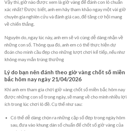
Vậy thì, giờ nào được xem là giờ vàng để đánh con lô chuẩn
xác nhất? Được biết, anh em hãy tham khảo ngay một vài giờ
chuyên gia nghiên cứu và đánh giá cao, để tăng cơ hội mang
về chiến thắng.
Nguyên do, ngay lúc này, anh em sẽ vô cùng dễ dàng nhận về
những con số. Thông qua đó, anh em có thể thực hiện dự
đoán cho mình cầu đẹp cho những lượt chơi kế tiếp, nếu như
không may mắn trúng thưởng
Lý do bạn nên đánh theo giờ vàng chốt số miền
bắc hôm nay ngày 21/04/2026
Khi anh em tham gia chơi giờ vàng chốt số miền bắc hôm nay
được những con số trong ngày, sẽ mang về cho mình nhiều lợi
ích trong lúc chơi lô đề. Cụ thể như sau:
Có thể dễ dàng chọn ra những cặp số đẹp trong ngày hôm
sau, đưa vào khung dàn số chuẩn để chốt số giờ vàng của