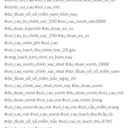
#xsmb_soi_cau #soi_cau_mb
#dự_đoán_xổ_số_miền_nam_hôm_nay
#soi_cau_lo_chinh_xac_100 #soi_cau_xsmb_win2888
#du_doan_kqxsmb #du_doan_xo_so
#soi_cau_lo_chinh_xac_100 #du_doan_xo_so
#soi_cau_mien_phi #soi_cau
#soi_cau_bach_thu_mien_bac_24_gio
#rong_bach_kim_chot_so_hom_nay
#soi_cau_xsmb_chinh_xac_nhat #du_doan_xsmb_2888
#soi_cau_xsmb_chinh_xac_nhat #dự_đoán_xổ_số_miền_nam
#dự_đoán_xổ_số_miền_bắc_ngày_20
#soi_cau_chinh_xac_nhat_hom_nay #du_doan_xsmn
#du_doan_xsmn #soi_cau_xsmb #du_doan_xsmb #soi_cau_mb
#du_doan_xsmb #soi_cau_mn #soi_cau_mien_trung
#soi_cau_xsmn #cau_mb #soi_cau_mn #soi_cầu_miền_trung
#soi_cau_mb #soi_cau_xsmb #soi_cau_bach_thu #cầu_lô
#dự_đoán_xổ_số_miền_bắc #soi_cau_lo_bach_thu_8785