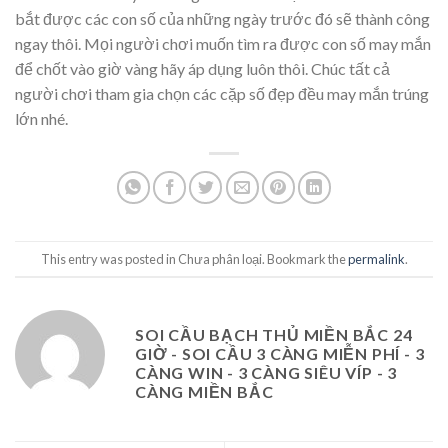
bắt được các con số của những ngày trước đó sẽ thành công
ngay thôi. Mọi người chơi muốn tìm ra được con số may mắn
để chốt vào giờ vàng hãy áp dụng luôn thôi. Chúc tất cả
người chơi tham gia chọn các cặp số đẹp đều may mắn trúng
lớn nhé.
This entry was posted in Chưa phân loại. Bookmark the
permalink
.
SOI CẦU BẠCH THỦ MIỀN BẮC 24
GIỜ - SOI CẦU 3 CÀNG MIỄN PHÍ - 3
CÀNG WIN - 3 CÀNG SIÊU VÍP - 3
CÀNG MIỀN BẮC