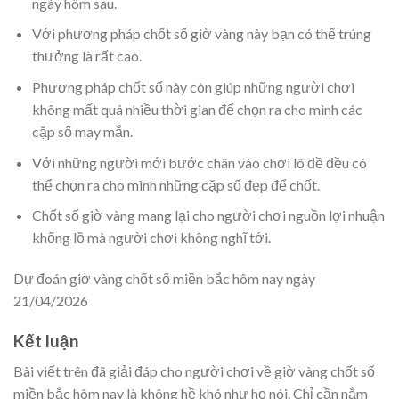
ngày hôm sau.
Với phương pháp chốt số giờ vàng này bạn có thể trúng
thưởng là rất cao.
Phương pháp chốt số này còn giúp những người chơi
không mất quá nhiều thời gian để chọn ra cho mình các
cặp số may mắn.
Với những người mới bước chân vào chơi lô đề đều có
thể chọn ra cho mình những cặp số đẹp để chốt.
Chốt số giờ vàng mang lại cho người chơi nguồn lợi nhuận
khổng lồ mà người chơi không nghĩ tới.
Dự đoán giờ vàng chốt số miền bắc hôm nay ngày
21/04/2026
Kết luận
Bài viết trên đã giải đáp cho người chơi về giờ vàng chốt số
miền bắc hôm nay là không hề khó như họ nói. Chỉ cần nắm