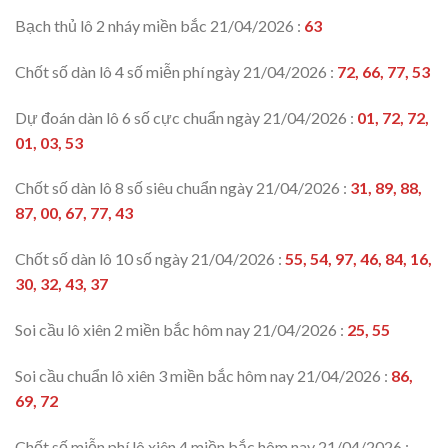
Bạch thủ lô 2 nháy miền bắc 21/04/2026 :
63
Chốt số dàn lô 4 số miễn phí ngày 21/04/2026 :
72, 66, 77, 53
Dự đoán dàn lô 6 số cực chuẩn ngày 21/04/2026 :
01, 72, 72,
01, 03, 53
Chốt số dàn lô 8 số siêu chuẩn ngày 21/04/2026 :
31, 89, 88,
87, 00, 67, 77, 43
Chốt số dàn lô 10 số ngày 21/04/2026 :
55, 54, 97, 46, 84, 16,
30, 32, 43, 37
Soi cầu lô xiên 2 miền bắc hôm nay 21/04/2026 :
25, 55
Soi cầu chuẩn lô xiên 3 miền bắc hôm nay 21/04/2026 :
86,
69, 72
Chốt số miễn phí lô xiên 4 miền bắc hôm nay 21/04/2026 :