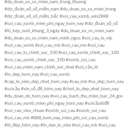
#du_doan_xo_so_mien_nam_trung_thuong
#dự_đoán_xổ_số_miền_nam #du_doan_xo_so_mien_trung
#dự_đoán_xổ_số_miền_bắc #soi_cau_xsmb_win2888
#soi_cau_xsmb_mien_phi_ngay_hom_nay #dự_đoán_xổ_số
#lô_kép_nuôi_khung_3_ngày #du_doan_xo_so_mien_nam
#du_doan_xo_so_mien_nam_minh_ngoc #soi_cau_lo_vip
#soi_cau_xsmb #soi_cau_mb #soi_cau_mn #soi_cau
#soi_cau_lo_chinh_xac_100 #soi_cau_xsmb_chinh_xac_100
#soi_cau_xsmb_chinh_xac_100 #xsmb_soi_cau
#soi_cau_mien_nam_chinh_xac_nhat #soi_cầu_lô
#lo_dep_hom_nay #soi_cau_xsmb
#cap_lo_xien_dep_nhat_hom_nay #cau_mb #so_dep_hom_nay
#soicầu #xin_số_đề_hôm_nay #chot_lo_dep_nhat_hom_nay
#du_doan_de_hom_nay #soi_cau_bach_thu_mien_bac_24_gio
#soi_cau_xsmb_mien_phi_ngay_hom_nay #soicầulôđề
#soi_cau_sieu_chuan #xsmb_soi_cau #xsmb_soi_cau
#soi_cau_mb #888_hom_nay_mien_phi_soi_cau_xsmb
#lô_đẹp_hôm_nay #lo_dan_lo_xien #soi_cau_mb #soi_cau