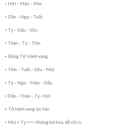
> Hợi – Mão – Mùi
> Dần – Ngọ – Tuất
> Tỵ – Dậu – Sửu
> Thân – Tý – Thìn
+ Bảng Tứ Hành xung.
> Thìn – Tuất – Sửu – Mùi
> Tý – Ngọ – Mão – Dậu
> Dần – Thân – Tỵ- Hợi
+ Tứ hành xung lục hại.
> Mùi + Tỵ ==> Không hài hòa, dễ rủi ro.