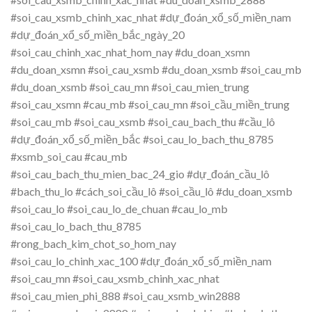
#soi_cau_xsmb_chinh_xac_nhat #dự_đoán_xổ_số_miền_nam
#dự_đoán_xổ_số_miền_bắc_ngày_20
#soi_cau_chinh_xac_nhat_hom_nay #du_doan_xsmn
#du_doan_xsmn #soi_cau_xsmb #du_doan_xsmb #soi_cau_mb
#du_doan_xsmb #soi_cau_mn #soi_cau_mien_trung
#soi_cau_xsmn #cau_mb #soi_cau_mn #soi_cầu_miền_trung
#soi_cau_mb #soi_cau_xsmb #soi_cau_bach_thu #cầu_lô
#dự_đoán_xổ_số_miền_bắc #soi_cau_lo_bach_thu_8785
#xsmb_soi_cau #cau_mb
#soi_cau_bach_thu_mien_bac_24_gio #dự_đoán_cầu_lô
#bach_thu_lo #cách_soi_cầu_lô #soi_cầu_lô #du_doan_xsmb
#soi_cau_lo #soi_cau_lo_de_chuan #cau_lo_mb
#soi_cau_lo_bach_thu_8785
#rong_bach_kim_chot_so_hom_nay
#soi_cau_lo_chinh_xac_100 #dự_đoán_xổ_số_miền_nam
#soi_cau_mn #soi_cau_xsmb_chinh_xac_nhat
#soi_cau_mien_phi_888 #soi_cau_xsmb_win2888