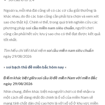
Ngoài ra, mỗi nhà đài cũng sẽ có các cơ cấu giải thưởng là
khác nhau, do đó các bạn cũng cần phải lựa chọn và xem xét
sao cho thật kỹ. Chính vì thế, trong quá trình nghiên cứu các
phương pháp
soi cầu miền nam siêu chuẩn
, người chơi
cũng cần phải hết sức lưu ý sao cho có thể đạt được kết quả
tốt nhất.
Tìm hiểu chi tiết khái niệm
soi cầu miền nam siêu chuẩn
ngày 29/08/2026
»
soi bạch thủ đề miền bắc hôm nay
«
Điểm khác biệt giữa soi cầu lô đề miền Nam với miền Bắc
ngày 29/08/2026
Nhìn chung, điểm khác biệt mà người chơi có thể nhận ra
một cách dễ dàng nhất đó chính là ổ số của miền Nam sẽ
mang tính chất dân chủ cao hơn là với xổ số ở khu vực miền