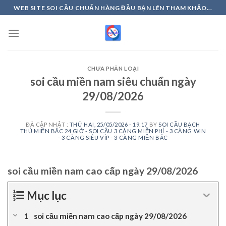
Skip
WEB SITE SOI CẦU CHUẨN HÀNG ĐẦU BẠN LÊN THAM KHẢO...
to
content
CHƯA PHÂN LOẠI
soi cầu miền nam siêu chuẩn ngày
29/08/2026
ĐÃ CẬP NHẬT :
THỨ HAI, 25/05/2026 - 19:17
BY
SOI CẦU BẠCH
THỦ MIỀN BẮC 24 GIỜ - SOI CẦU 3 CÀNG MIỄN PHÍ - 3 CÀNG WIN
- 3 CÀNG SIÊU VÍP - 3 CÀNG MIỀN BẮC
soi cầu miền nam cao cấp ngày 29/08/2026
Mục lục
soi cầu miền nam cao cấp ngày 29/08/2026