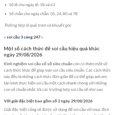
Số lẻ cho ngày lẻ: 58 và 63
Số chẵn cho ngày chẵn: 05, 24, 80 và 78
Trường hợp lô quả trám và khuyết góc
»
soi cầu 3 càng 247
«
Một số cách thức để soi cầu hiệu quả khác
ngày 29/08/2026
Kinh nghiệm soi cầu xổ số siêu chuẩn
còn có thêm một số
cách thức khác để giúp bạn soi cầu siêu chuẩn. Các cách thức
này đều là những cách thức đơn giản để có thể giúp anh em
tân binh thực hiện soi cầu một cách nhanh chóng với những
con số chuẩn nhất. Và các trường hợp soi cầu sẽ như sau:
Với giải đặc biệt bao gồm số 2 ngày 29/08/2026
Giải đặc biệt cũng sẽ được sử dụng để soi cầu với mục đích