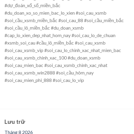
#dự_đoán_xổ_số_miền_bắc
#du_doan_xo_so_mien_bac_lo_xien #soi_cau_xsmb
#soi_cầu_xsmb_miền_bắc #soi_cau_88 #soi_cầu_miền_bắc
#soi_cầu_lô_miền_bắc #du_doan_xsmb
#cap_lo_xien_dep_nhat_hom_nay #soi_cau_lo_de_chuan
#xsmb_soi_cau #cầu_lô_miền_bắc #soi_cau_xsmb
#soi_cau_xsmb_vip #soi_cau_lo_chinh_xac_nhat_mien_bac
#soi_cau_xsmb_chinh_xac_100 #du_doan_xsmb
#soi_cau_mien_bac #soi_cau_xsmb_chinh_xac_nhat
#soi_cau_xsmb_win2888 #soi_cầu_hôm_nay
#soi_cau_mien_phi_888 #soi_cau_lo_vip
Lưu trữ
Tháng 8 2026