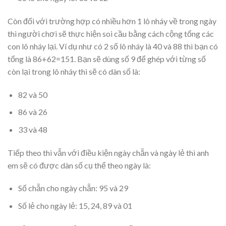
Còn đối với trường hợp có nhiều hơn 1 lô nháy về trong ngày
thì người chơi sẽ thực hiện soi cầu bằng cách cộng tổng các
con lô nháy lại. Ví dụ như có 2 số lô nháy là 40 và 88 thì bạn có
tổng là 86+62=151. Bạn sẽ dùng số 9 để ghép với từng số
còn lại trong lô nháy thì sẽ có dàn số là:
82 và 50
86 và 26
33 và 48
Tiếp theo thì vẫn với điều kiện ngày chẵn và ngày lẻ thì anh
em sẽ có được dàn số cụ thể theo ngày là:
Số chẵn cho ngày chẵn: 95 và 29
Số lẻ cho ngày lẻ: 15, 24, 89 và 01