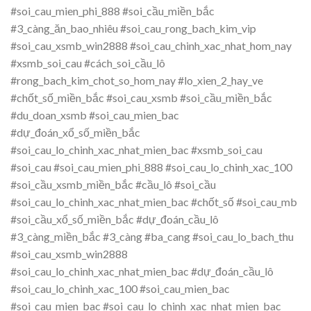
#soi_cau_mien_phi_888 #soi_cầu_miền_bắc
#3_càng_ăn_bao_nhiêu #soi_cau_rong_bach_kim_vip
#soi_cau_xsmb_win2888 #soi_cau_chinh_xac_nhat_hom_nay
#xsmb_soi_cau #cách_soi_cầu_lô
#rong_bach_kim_chot_so_hom_nay #lo_xien_2_hay_ve
#chốt_số_miền_bắc #soi_cau_xsmb #soi_cầu_miền_bắc
#du_doan_xsmb #soi_cau_mien_bac
#dự_đoán_xổ_số_miền_bắc
#soi_cau_lo_chinh_xac_nhat_mien_bac #xsmb_soi_cau
#soi_cau #soi_cau_mien_phi_888 #soi_cau_lo_chinh_xac_100
#soi_cầu_xsmb_miền_bắc #cầu_lô #soi_cầu
#soi_cau_lo_chinh_xac_nhat_mien_bac #chốt_số #soi_cau_mb
#soi_cầu_xổ_số_miền_bắc #dự_đoán_cầu_lô
#3_càng_miền_bắc #3_càng #ba_cang #soi_cau_lo_bach_thu
#soi_cau_xsmb_win2888
#soi_cau_lo_chinh_xac_nhat_mien_bac #dự_đoán_cầu_lô
#soi_cau_lo_chinh_xac_100 #soi_cau_mien_bac
#soi_cau_mien_bac #soi_cau_lo_chinh_xac_nhat_mien_bac