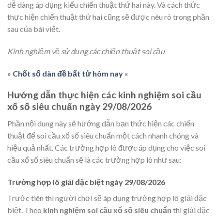
dễ dàng áp dụng kiểu chiến thuật thứ hai này. Và cách thức
thực hiện chiến thuật thứ hai cũng sẽ được nêu rõ trong phần
sau của bài viết.
Kinh nghiệm về sử dụng các chiến thuật soi cầu
»
Chốt số dàn đề bất tử hôm nay
«
Hướng dẫn thực hiện các kinh nghiệm soi cầu
xổ số siêu chuẩn ngày 29/08/2026
Phần nội dung này sẽ hướng dẫn bạn thức hiện các chiến
thuật để soi cầu xổ số siêu chuẩn một cách nhanh chóng và
hiệu quả nhất. Các trường hợp lô được áp dụng cho việc soi
cầu xổ số siêu chuẩn sẽ là các trường hợp lô như sau:
Trường hợp lô giải đặc biệt ngày 29/08/2026
Trước tiên thì người chơi sẽ áp dụng trường hợp lô giải đặc
biệt. Theo
kinh nghiệm soi cầu xổ số siêu chuẩn
thì giải đặc