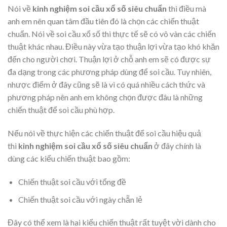
Nói về
kinh nghiệm soi cầu xổ số siêu chuẩn
thì điều mà
anh em nên quan tâm đầu tiên đó là chọn các chiến thuật
chuẩn. Nói về soi cầu xổ số thì thực tế sẽ có vô vàn các chiến
thuật khác nhau. Điều này vừa tạo thuận lợi vừa tạo khó khăn
đến cho người chơi. Thuận lợi ở chỗ anh em sẽ có được sự
đa dạng trong các phương pháp dùng để soi cầu. Tuy nhiên,
nhược điểm ở đây cũng sẽ là vì có quá nhiều cách thức và
phương pháp nên anh em không chọn được đâu là những
chiến thuật để soi cầu phù hợp.
Nếu nói về thực hiện các chiến thuật để soi cầu hiệu quả
thì
kinh nghiệm soi cầu xổ số siêu chuẩn
ở đây chính là
dùng các kiểu chiến thuật bao gồm:
Chiến thuật soi cầu với tổng đề
Chiến thuật soi cầu với ngày chẵn lẻ
Đây có thể xem là hai kiểu chiến thuật rất tuyệt vời dành cho