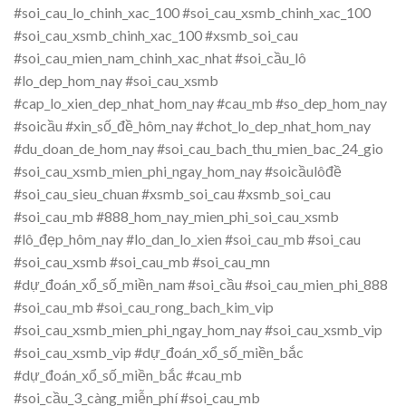
#soi_cau_lo_chinh_xac_100 #soi_cau_xsmb_chinh_xac_100
#soi_cau_xsmb_chinh_xac_100 #xsmb_soi_cau
#soi_cau_mien_nam_chinh_xac_nhat #soi_cầu_lô
#lo_dep_hom_nay #soi_cau_xsmb
#cap_lo_xien_dep_nhat_hom_nay #cau_mb #so_dep_hom_nay
#soicầu #xin_số_đề_hôm_nay #chot_lo_dep_nhat_hom_nay
#du_doan_de_hom_nay #soi_cau_bach_thu_mien_bac_24_gio
#soi_cau_xsmb_mien_phi_ngay_hom_nay #soicầulôđề
#soi_cau_sieu_chuan #xsmb_soi_cau #xsmb_soi_cau
#soi_cau_mb #888_hom_nay_mien_phi_soi_cau_xsmb
#lô_đẹp_hôm_nay #lo_dan_lo_xien #soi_cau_mb #soi_cau
#soi_cau_xsmb #soi_cau_mb #soi_cau_mn
#dự_đoán_xổ_số_miền_nam #soi_cầu #soi_cau_mien_phi_888
#soi_cau_mb #soi_cau_rong_bach_kim_vip
#soi_cau_xsmb_mien_phi_ngay_hom_nay #soi_cau_xsmb_vip
#soi_cau_xsmb_vip #dự_đoán_xổ_số_miền_bắc
#dự_đoán_xổ_số_miền_bắc #cau_mb
#soi_cầu_3_càng_miễn_phí #soi_cau_mb