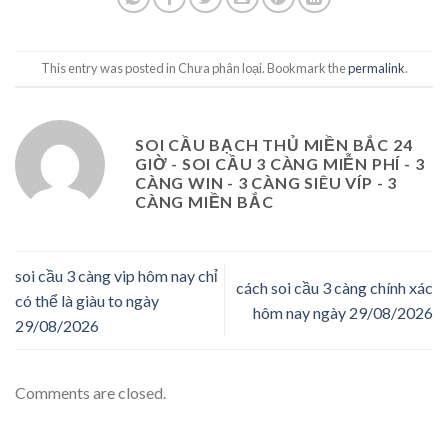
This entry was posted in Chưa phân loại. Bookmark the
permalink
.
SOI CẦU BẠCH THỦ MIỀN BẮC 24
GIỜ - SOI CẦU 3 CÀNG MIỄN PHÍ - 3
CÀNG WIN - 3 CÀNG SIÊU VÍP - 3
CÀNG MIỀN BẮC
soi cầu 3 càng vip hôm nay chỉ
cách soi cầu 3 càng chính xác
có thể là giàu to ngày
hôm nay ngày 29/08/2026
29/08/2026
Comments are closed.