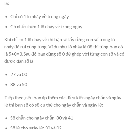
là:
Chỉ có 1 lô nháy về trong ngày
Có nhiều hơn 1 lô nháy về trong ngày
Khi chỉ có 1 lô nháy về thì bạn sẽ lấy từng con số trong lô
nháy đó rồi cộng tổng. Ví dụ như lô nháy là 08 thì tổng bạn có
là 5+8=3. Sau đó bạn dùng số 0 để ghép với từng con số và có
được dàn số là:
27 và 00
88 và 50
Tiếp theo, nếu bạn áp thêm các điều kiện ngày chẵn và ngày
lẻ thì bạn sẽ có số cụ thể cho ngày chẵn và ngày lẻ:
Số chẵn cho ngày chẵn: 80 và 41
Số lẻ cho ngày lẻ: 30 và 02