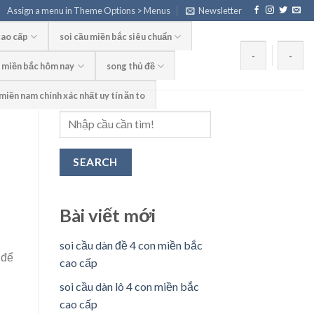
Assign a menu in Theme Options > Menus
Newsletter
cao cấp
soi cầu miền bắc siêu chuẩn
-
-
ố miền bắc hôm nay
song thủ đề
 miền nam chính xác nhất uy tín ăn to
SEARCH
Bài viết mới
soi cầu dàn đề 4 con miền bắc
 để
cao cấp
soi cầu dàn lô 4 con miền bắc
cao cấp