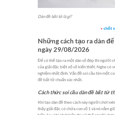
Dàn đề bất tử là gì?
»
chốt s
Những cách tạo ra dàn để
ngày 29/08/2026
Để có thể tạo ra một dàn số đẹp thì người c
của giải đặc biệt xổ số kiến thiết. Nghe có v
nghiệm nhất định. Vấn đề soi cầu tìm một con
đề bất tử chuẩn xác nhất.
Cách thức soi cầu dàn đề bất tử t
Khi tạo dàn đề theo cách này người chơi nên 
thấy giải đặc có chứa con số 1 và nó nằm giữ
hiện. Sau khi phát hiện thì cứ thế người chơ