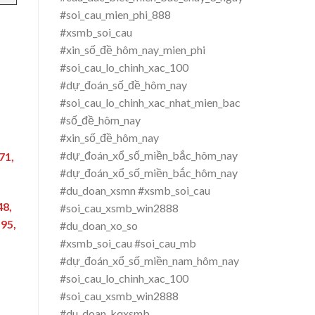
#soi_cau_mien_phi_888
#xsmb_soi_cau
#xin_số_đề_hôm_nay_mien_phi
#soi_cau_lo_chinh_xac_100
#dự_đoán_số_đề_hôm_nay
#soi_cau_lo_chinh_xac_nhat_mien_bac
#số_đề_hôm_nay
#xin_số_đề_hôm_nay
#dự_đoán_xổ_số_miền_bắc_hôm_nay
 71,
#dự_đoán_xổ_số_miền_bắc_hôm_nay
#du_doan_xsmn #xsmb_soi_cau
48,
#soi_cau_xsmb_win2888
 95,
#du_doan_xo_so
#xsmb_soi_cau #soi_cau_mb
#dự_đoán_xổ_số_miền_nam_hôm_nay
#soi_cau_lo_chinh_xac_100
#soi_cau_xsmb_win2888
#du_doan_kqxsmb