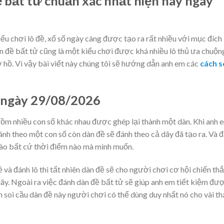
 bất tử chuẩn xác nhất hiện nay ngày
iểu chơi lô đề, xổ số ngày càng được tạo ra rất nhiều với mục đích
àn đề bất tử cũng là một kiểu chơi được khá nhiều lô thủ ưa chuộn
 hồ. Vì vậy bài viết này chúng tôi sẽ hướng dẫn anh em các
cách s
ử ngày 29/08/2026
ố gồm nhiều con số khác nhau được ghép lại thành một dàn. Khi anh 
 đánh theo một con số còn dàn đề sẽ đánh theo cả dãy đã tạo ra. Và 
vào bất cứ thời điểm nào mà mình muốn.
 và đánh lô thì tất nhiên dàn đề sẽ cho người chơi cơ hội chiến th
dãy. Ngoài ra việc đánh dàn đề bất tử sẽ giúp anh em tiết kiệm đư
ần soi cầu dàn đề này người chơi có thể dùng duy nhất nó cho vài t