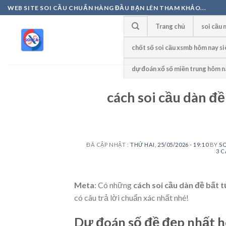
Skip
WEB SITE SOI CẦU CHUẨN HÀNG ĐẦU BẠN LÊN THAM KHẢO...
to
Trang chủ
soi cầu 
content
chốt số soi cầu xsmb hôm nay s
dự đoán xổ số miền trung hôm n
cách soi cầu dàn đề
ĐÃ CẬP NHẬT :
THỨ HAI, 25/05/2026 - 19:10
BY
SO
3 C
Meta
: Có những
cách soi cầu dàn đề bất 
có câu trả lời chuẩn xác nhất nhé!
Dự đoán số đề đẹp nhất 