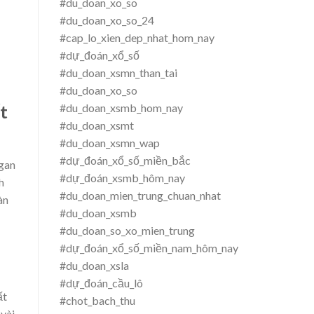
#du_doan_xo_so
#du_doan_xo_so_24
#cap_lo_xien_dep_nhat_hom_nay
#dự_đoán_xổ_số
#du_doan_xsmn_than_tai
#du_doan_xo_so
#du_doan_xsmb_hom_nay
t
#du_doan_xsmt
#du_doan_xsmn_wap
#dự_đoán_xổ_số_miền_bắc
 gan
#dự_đoán_xsmb_hôm_nay
h
#du_doan_mien_trung_chuan_nhat
àn
#du_doan_xsmb
#du_doan_so_xo_mien_trung
#dự_đoán_xổ_số_miền_nam_hôm_nay
#du_doan_xsla
#dự_đoán_cầu_lô
ất
#chot_bach_thu
 vài