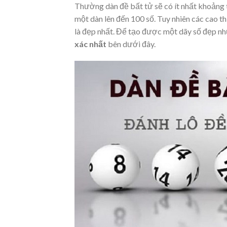
Thường dàn đề bất tử sẽ có ít nhất khoảng t
một dàn lên đến 100 số. Tuy nhiên các cao th
là đẹp nhất. Để tạo được một dãy số đẹp nh
xác nhất
bên dưới đây.