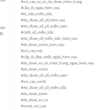
#soi_cau_xo_so_du_doan_mien_trung
#cầu_lô_ngày_hôm_nay
#lô_xiên_miền_bắc
#dự_đoán_xổ_số_hôm_nay
#dự_đoán_xổ_số_miền_nam
tuần
#chốt_số_miền_bắc
đề
#dự_đoán_số_miền_bắc_hôm_nay
#du_doan_xsmb_hom_nay
#soi_cau_mb
#cặp_lô_đẹp_nhất_ngày_hôm_nay
#du_doan_xo_so_mien_trung_ngay_hom_nay
#du_doan_xsmb
#dự_đoán_xổ_số_miền_nam
#soi_cau_xsmb
#dự_đoán_xổ_số_miền_bắc
#du_doan_xsmn
#du_doan_xo_so
#xsmb_soi_cau