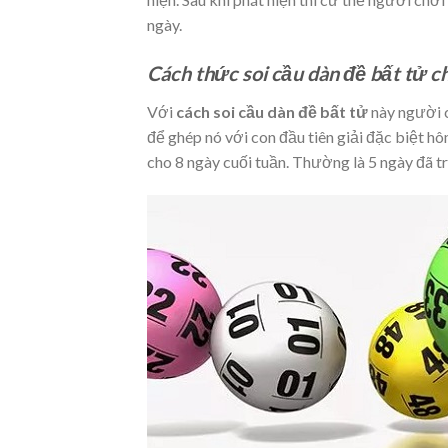
ngày.
Cách thức soi cầu dàn đề bất tử c
Với
cách soi cầu dàn đề bất tử
này người c
để ghép nó với con đầu tiên giải đặc biệt h
cho 8 ngày cuối tuần. Thường là 5 ngày đã t