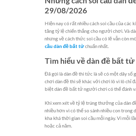
Những cách soi cầu dàn đề
29/08/2026
Hiện nay có rất nhiều cách soi cầu của các k
tăng tỷ lệ chiến thắng cho người chơi. Và d
nhưng về cách thức soi cầu có lẽ vẫn còn mơ
cầu dàn đề bất tử
chuẩn nhất.
Tìm hiểu về dàn đề bất t
Đã gọi là dàn đề thì tức là sẽ có một dãy s
chơi dàn đề thì sẽ khác với chơi lô vì lô chỉ
biệt dàn đề bất tử người chơi có thể đánh 
Khi xem xét về tỷ lệ trúng thưởng của dàn đề
nhiều hơn vì có thể so sánh nhiều con trong 
kha khá thời gian soi cầu mỗi ngày. Vì mỗi l
hoặc cả năm.