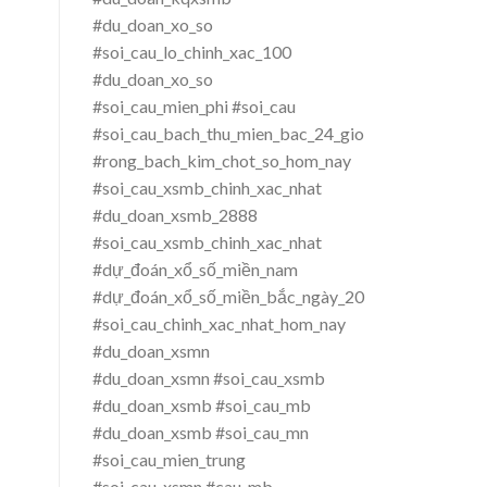
#du_doan_xo_so
#soi_cau_lo_chinh_xac_100
#du_doan_xo_so
#soi_cau_mien_phi #soi_cau
#soi_cau_bach_thu_mien_bac_24_gio
#rong_bach_kim_chot_so_hom_nay
#soi_cau_xsmb_chinh_xac_nhat
#du_doan_xsmb_2888
#soi_cau_xsmb_chinh_xac_nhat
#dự_đoán_xổ_số_miền_nam
#dự_đoán_xổ_số_miền_bắc_ngày_20
#soi_cau_chinh_xac_nhat_hom_nay
#du_doan_xsmn
#du_doan_xsmn #soi_cau_xsmb
#du_doan_xsmb #soi_cau_mb
#du_doan_xsmb #soi_cau_mn
#soi_cau_mien_trung
#soi_cau_xsmn #cau_mb