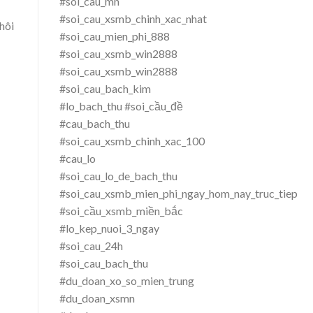
#soi_cau_mn
#soi_cau_xsmb_chinh_xac_nhat
hôi
#soi_cau_mien_phi_888
#soi_cau_xsmb_win2888
#soi_cau_xsmb_win2888
#soi_cau_bach_kim
#lo_bach_thu #soi_cầu_đề
#cau_bach_thu
#soi_cau_xsmb_chinh_xac_100
#cau_lo
#soi_cau_lo_de_bach_thu
#soi_cau_xsmb_mien_phi_ngay_hom_nay_truc_tiep
#soi_cầu_xsmb_miền_bắc
#lo_kep_nuoi_3_ngay
#soi_cau_24h
#soi_cau_bach_thu
#du_doan_xo_so_mien_trung
#du_doan_xsmn