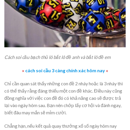
Cách soi cầu bạch thủ lô bắt lô đề anh và bắt lô đề em
»
cách soi cầu 3 càng chính xác hôm nay
«
Chỉ cần quan sát thấy những con đề 2 nháy hoặc là 3 nháy thì
có thể thấy rằng đáng thiếu một con đề khác. Điều này cũng
đồng nghĩa với việc con đề đó có khả năng cao sẽ được trả
lại vào ngày hôm sau. Bạn nên chớp lấy cơ hội và đánh ngay,
biết đâu may mắn sẽ mỉm cười.
Chẳng hạn, nếu kết quả quay thưởng xổ số ngày hôm nay