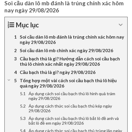
Soi cầu dàn lô mb đánh là trúng chính xác hôm
nay ngày 29/08/2026
Mục lục
Soi cầu dàn lô mb đánh là trúng chính xác hôm nay
ngày 29/08/2026
Soi cầu dàn lô mb chinh xác ngày 29/08/2026
Cầu bạch thủ là gì? Hướng dẫn cách soi cầu bạch
thủ lô chính xác nhất ngày 29/08/2026
Cầu bạch thủ là gì? ngày 29/08/2026
Tổng hợp một vài cách soi cầu bạch thủ lô hiệu
quả ngày 29/08/2026
Áp dụng cách soi cầu bạch thủ lô hình quả trám
ngày 29/08/2026
Áp dụng cách thức soi cầu bạch thủ kép ngày
29/08/2026
Áp dụng cách soi cầu bạch thủ lô bắt lô đề anh và
bắt lô đề em ngày 29/08/2026
Áp dụng cách thức soi cầu bạch thủ trùng lặp ngày