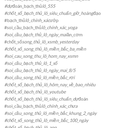
#dự
đoán_bạch_thủ
lô_555
#chốt_số_bạch_thủ_lô_siêu_chuẩn_giờ_hoàng
đạo
#bạch_thủ
lô_chính_xác
ướp
#soi_cầu_bạch_thủ
lô_chính_xác_yoga
#soi_cầu_bạch_thủ_lô_ngày_mai
ăn_cơm
#chốt_số
song_thủ_lô_xsmb_yesterday
#chốt_số_song_thủ_lô_miền_bắc_ba_miền
#soi_cau_song_thu_lô_hom_nay_xsmn
#soi_cầu_bạch_thủ_lô_1_số
#soi_cầu_bạch_thủ_lô_ngày_mai_8/5
#soi_cầu_song_thủ_lô_miền_bắc_rơi
#chốt_số_bạch_thủ_lô_hôm_nay_về_bao_nhiêu
#chốt_số_bạch_thủ_lô_youtube
#chốt_số_bạch_thủ_lô_siêu_chuẩn_dự
đoán
#soi_cầu_bạch_thủ
lô_chính_xác_chưa
#soi_cầu_song_thủ_lô_miền_bắc_khung_2_ngày
#chốt_số_song_thủ_lô_miền_bắc_100_ngày
#chốt_số_bạch_thủ_lô_app