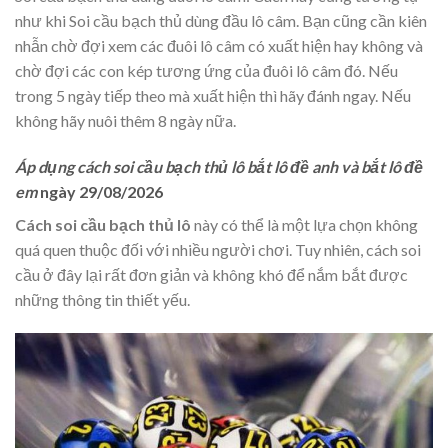
như khi Soi cầu bạch thủ dùng đầu lô câm. Bạn cũng cần kiên
nhẫn chờ đợi xem các đuôi lô câm có xuất hiện hay không và
chờ đợi các con kép tương ứng của đuôi lô câm đó. Nếu
trong 5 ngày tiếp theo mà xuất hiện thì hãy đánh ngay. Nếu
không hãy nuôi thêm 8 ngày nữa.
Áp dụng cách soi cầu bạch thủ lô bắt lô đề anh và bắt lô đề
em
ngày 29/08/2026
Cách soi cầu bạch thủ lô
này có thể là một lựa chọn không
quá quen thuộc đối với nhiều người chơi. Tuy nhiên, cách soi
cầu ở đây lại rất đơn giản và không khó để nắm bắt được
những thông tin thiết yếu.