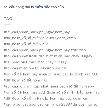
soi cầu song thủ lô miền bắc cao cấp
TAG
#soi_cau_xsmb_mien_phi_ngay_hom_nay
#dự_đoán_xổ_số_miền_bắc #du_doan_xsmb
#dự_đoán_xổ_số_miền_bắc
#soi_cau_xsmb_mien_phi_ngay_hom_nay_truc_tiep
#soi_cau_xsmb #cau_dac_biet_mien_bac_chay_3_ngay
#cau_dac_biet_mien_bac_chay_3_ngay
#soi_cau_mien_phi_888 #xsmb_soi_cau
#xin_số_đề_hôm_nay_mien_phi #soi_cau_lo_chinh_xac_100
#dự_đoán_số_đề_hôm_nay
#soi_cau_lo_chinh_xac_nhat_mien_bac #số_đề_hôm_nay
#xin_số_đề_hôm_nay #dự_đoán_xổ_số_miền_bắc_hôm_nay
#dự_đoán_xổ_số_miền_bắc_hôm_nay #du_doan_xsmn
#xsmb_soi_cau #soi_cau_xsmb_win2888 #du_doan_xo_so