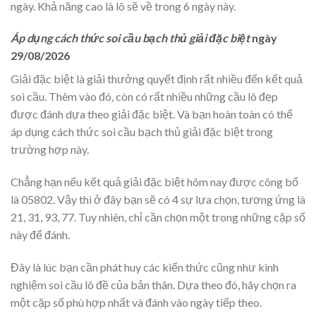
ngày. Khả năng cao là lô sẽ về trong 6 ngày này.
Áp dụng cách thức soi cầu bạch thủ giải đặc biệt
ngày
29/08/2026
Giải đặc biệt là giải thưởng quyết định rất nhiều đến kết quả
soi cầu. Thêm vào đó, còn có rất nhiều những cầu lô đẹp
được đánh dựa theo giải đặc biệt. Và bạn hoàn toàn có thể
áp dụng cách thức soi cầu bạch thủ giải đặc biệt trong
trường hợp này.
Chẳng hạn nếu kết quả giải đặc biệt hôm nay được công bố
là 05802. Vậy thì ở đây bạn sẽ có 4 sự lựa chọn, tương ứng là
21, 31, 93, 77. Tuy nhiên, chỉ cần chọn một trong những cặp số
này để đánh.
Đây là lúc bạn cần phát huy các kiến thức cũng như kinh
nghiệm soi cầu lô đề của bản thân. Dựa theo đó, hãy chọn ra
một cặp số phù hợp nhất và đánh vào ngày tiếp theo.