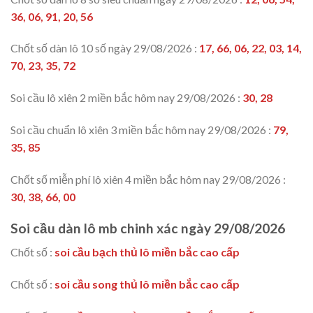
36, 06, 91, 20, 56
Chốt số dàn lô 10 số ngày 29/08/2026 :
17, 66, 06, 22, 03, 14,
70, 23, 35, 72
Soi cầu lô xiên 2 miền bắc hôm nay 29/08/2026 :
30, 28
Soi cầu chuẩn lô xiên 3 miền bắc hôm nay 29/08/2026 :
79,
35, 85
Chốt số miễn phí lô xiên 4 miền bắc hôm nay 29/08/2026 :
30, 38, 66, 00
Soi cầu dàn lô mb chinh xác ngày 29/08/2026
Chốt số :
soi cầu bạch thủ lô miền bắc cao cấp
Chốt số :
soi cầu song thủ lô miền bắc cao cấp