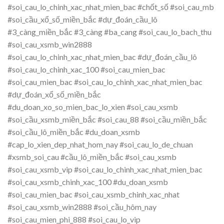
#soi_cau_lo_chinh_xac_nhat_mien_bac #chốt_số #soi_cau_mb
#soi_cầu_xổ_số_miền_bắc #dự_đoán_cầu_lô
#3_càng_miền_bắc #3_càng #ba_cang #soi_cau_lo_bach_thu
#soi_cau_xsmb_win2888
#soi_cau_lo_chinh_xac_nhat_mien_bac #dự_đoán_cầu_lô
#soi_cau_lo_chinh_xac_100 #soi_cau_mien_bac
#soi_cau_mien_bac #soi_cau_lo_chinh_xac_nhat_mien_bac
#dự_đoán_xổ_số_miền_bắc
#du_doan_xo_so_mien_bac_lo_xien #soi_cau_xsmb
#soi_cầu_xsmb_miền_bắc #soi_cau_88 #soi_cầu_miền_bắc
#soi_cầu_lô_miền_bắc #du_doan_xsmb
#cap_lo_xien_dep_nhat_hom_nay #soi_cau_lo_de_chuan
#xsmb_soi_cau #cầu_lô_miền_bắc #soi_cau_xsmb
#soi_cau_xsmb_vip #soi_cau_lo_chinh_xac_nhat_mien_bac
#soi_cau_xsmb_chinh_xac_100 #du_doan_xsmb
#soi_cau_mien_bac #soi_cau_xsmb_chinh_xac_nhat
#soi_cau_xsmb_win2888 #soi_cầu_hôm_nay
#soi_cau_mien_phi_888 #soi_cau_lo_vip