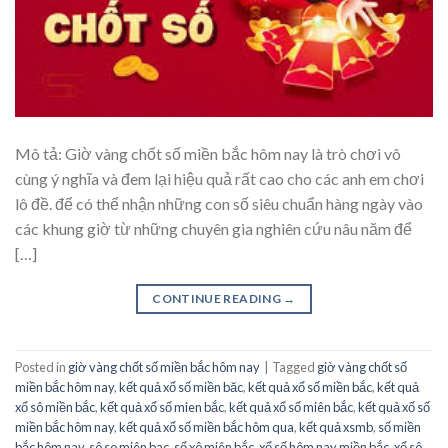
Mô tả: Giờ vàng chốt số miền bắc hôm nay là trò chơi vô
cùng ý nghĩa và đem lại hiệu quả rất cao cho các anh em chơi
lô đề. để có thể nhận những con số siêu chuẩn hàng ngày vào
các khung giờ từ những chuyên gia nghiên cứu nâu năm để
[…]
CONTINUE READING
→
Posted in
giờ vàng chốt số miền bắc hôm nay
|
Tagged
giờ vàng chốt số
miền bắc hôm nay
,
kết quả xổ số miền băc
,
kết quả xổ số miền bắc
,
kết quả
xổ sô miền bắc
,
kết quả xổ số mien bắc
,
kết quả xổ số miên bắc
,
kết quả xố số
miền bắc hôm nay
,
kết quả xổ số miền bắc hôm qua
,
kết quả xsmb
,
số miền
bắc hôm nay
,
sô so miên bac
,
sổ xô miên bắc
,
xổ số hôm nay miền bắc
,
xổ sô