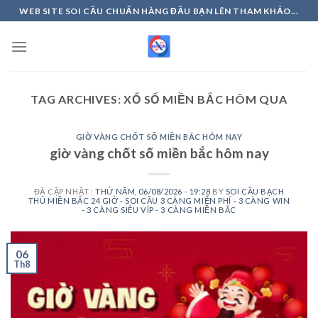
Skip
WEB SITE SOI CẦU CHUẨN HÀNG ĐẦU BẠN LÊN THAM KHẢO...
to
content
TAG ARCHIVES:
XỔ SỐ MIỀN BẮC HÔM QUA
GIỜ VÀNG CHỐT SỐ MIỀN BẮC HÔM NAY
giờ vàng chốt số miền bắc hôm nay
ĐÃ CẬP NHẬT :
THỨ NĂM, 06/08/2026 - 19:28
BY
SOI CẦU BẠCH
THỦ MIỀN BẮC 24 GIỜ - SOI CẦU 3 CÀNG MIỄN PHÍ - 3 CÀNG WIN
- 3 CÀNG SIÊU VÍP - 3 CÀNG MIỀN BẮC
06
Th8