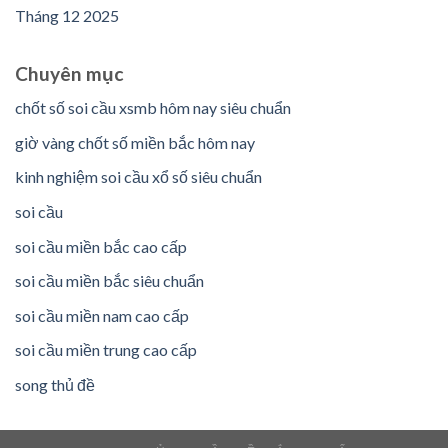
Tháng 12 2025
Chuyên mục
chốt số soi cầu xsmb hôm nay siêu chuẩn
giờ vàng chốt số miền bắc hôm nay
kinh nghiệm soi cầu xổ số siêu chuẩn
soi cầu
soi cầu miền bắc cao cấp
soi cầu miền bắc siêu chuẩn
soi cầu miền nam cao cấp
soi cầu miền trung cao cấp
song thủ đề