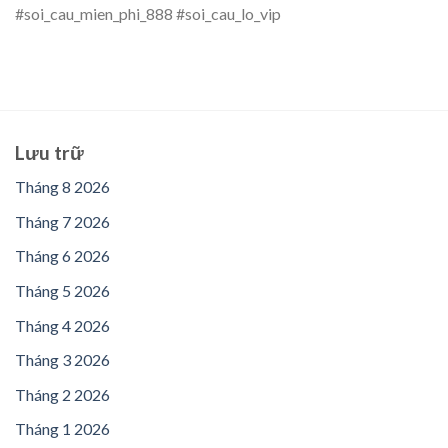
#soi_cau_mien_phi_888 #soi_cau_lo_vip
Lưu trữ
Tháng 8 2026
Tháng 7 2026
Tháng 6 2026
Tháng 5 2026
Tháng 4 2026
Tháng 3 2026
Tháng 2 2026
Tháng 1 2026