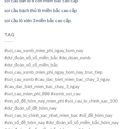
soi cầu dàn lô 8 con miền bắc cao cấp
soi cầu bạch thủ lô miền bắc cao cấp
soi cầu lô xiên 3 miền bắc cao cấp
TAG
#soi_cau_xsmb_mien_phi_ngay_hom_nay
#dự_đoán_xổ_số_miền_bắc #du_doan_xsmb
#dự_đoán_xổ_số_miền_bắc
#soi_cau_xsmb_mien_phi_ngay_hom_nay_truc_tiep
#soi_cau_xsmb #cau_dac_biet_mien_bac_chay_3_ngay
#cau_dac_biet_mien_bac_chay_3_ngay
#soi_cau_mien_phi_888 #xsmb_soi_cau
#xin_số_đề_hôm_nay_mien_phi #soi_cau_lo_chinh_xac_100
#dự_đoán_số_đề_hôm_nay
#soi_cau_lo_chinh_xac_nhat_mien_bac #số_đề_hôm_nay
#xin_số_đề_hôm_nay #dự_đoán_xổ_số_miền_bắc_hôm_nay