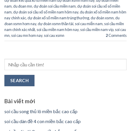
dự đoán kết quả xổ số miền nam dự đoán xsmn hôm nay
,
dự đoán miền
nam
,
du đoan mn
,
dự đoán soi cầu miền nam
,
dự đoán soi cầu xổ số miền
nam
,
dự đoán soi cầu xổ số miền nam hôm nay
,
du đoán xổ số miền nam hôm
nay chính xác
,
dự đoán xổ số miền nam trúng thưởng
,
dư đoán xsmn
,
du
đoan xsmn hom nay
,
dự đoán xsmn thần tài
,
soi cau miễn nam
,
soi cầu miền
nam chính xác nhất
,
soi cầu miền nam hôm nay
,
soi cầu miền nam vip
,
soi cau
mn
,
soi cau mn hom nay
,
soi cau xsmn
2
Comments
SEARCH
Bài viết mới
soi cầu song thủ lô miền bắc cao cấp
soi cầu dàn đề 4 con miền bắc cao cấp