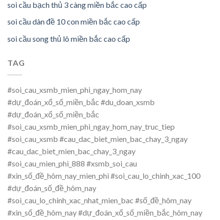
soi cầu bạch thủ 3 càng miền bắc cao cấp
soi cầu dàn đề 10 con miền bắc cao cấp
soi cầu song thủ lô miền bắc cao cấp
TAG
#soi_cau_xsmb_mien_phi_ngay_hom_nay
#dự_đoán_xổ_số_miền_bắc #du_doan_xsmb
#dự_đoán_xổ_số_miền_bắc
#soi_cau_xsmb_mien_phi_ngay_hom_nay_truc_tiep
#soi_cau_xsmb #cau_dac_biet_mien_bac_chay_3_ngay
#cau_dac_biet_mien_bac_chay_3_ngay
#soi_cau_mien_phi_888 #xsmb_soi_cau
#xin_số_đề_hôm_nay_mien_phi #soi_cau_lo_chinh_xac_100
#dự_đoán_số_đề_hôm_nay
#soi_cau_lo_chinh_xac_nhat_mien_bac #số_đề_hôm_nay
#xin_số_đề_hôm_nay #dự_đoán_xổ_số_miền_bắc_hôm_nay