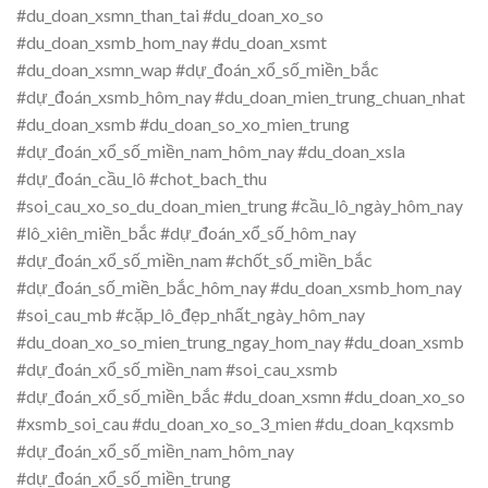
#du_doan_xsmn_than_tai #du_doan_xo_so
#du_doan_xsmb_hom_nay #du_doan_xsmt
#du_doan_xsmn_wap #dự_đoán_xổ_số_miền_bắc
#dự_đoán_xsmb_hôm_nay #du_doan_mien_trung_chuan_nhat
#du_doan_xsmb #du_doan_so_xo_mien_trung
#dự_đoán_xổ_số_miền_nam_hôm_nay #du_doan_xsla
#dự_đoán_cầu_lô #chot_bach_thu
#soi_cau_xo_so_du_doan_mien_trung #cầu_lô_ngày_hôm_nay
#lô_xiên_miền_bắc #dự_đoán_xổ_số_hôm_nay
#dự_đoán_xổ_số_miền_nam #chốt_số_miền_bắc
#dự_đoán_số_miền_bắc_hôm_nay #du_doan_xsmb_hom_nay
#soi_cau_mb #cặp_lô_đẹp_nhất_ngày_hôm_nay
#du_doan_xo_so_mien_trung_ngay_hom_nay #du_doan_xsmb
#dự_đoán_xổ_số_miền_nam #soi_cau_xsmb
#dự_đoán_xổ_số_miền_bắc #du_doan_xsmn #du_doan_xo_so
#xsmb_soi_cau #du_doan_xo_so_3_mien #du_doan_kqxsmb
#dự_đoán_xổ_số_miền_nam_hôm_nay
#dự_đoán_xổ_số_miền_trung