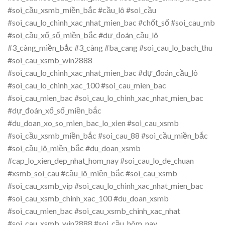
#soi_cầu_xsmb_miền_bắc #cầu_lô #soi_cầu
#soi_cau_lo_chinh_xac_nhat_mien_bac #chốt_số #soi_cau_mb
#soi_cầu_xổ_số_miền_bắc #dự_đoán_cầu_lô
#3_càng_miền_bắc #3_càng #ba_cang #soi_cau_lo_bach_thu
#soi_cau_xsmb_win2888
#soi_cau_lo_chinh_xac_nhat_mien_bac #dự_đoán_cầu_lô
#soi_cau_lo_chinh_xac_100 #soi_cau_mien_bac
#soi_cau_mien_bac #soi_cau_lo_chinh_xac_nhat_mien_bac
#dự_đoán_xổ_số_miền_bắc
#du_doan_xo_so_mien_bac_lo_xien #soi_cau_xsmb
#soi_cầu_xsmb_miền_bắc #soi_cau_88 #soi_cầu_miền_bắc
#soi_cầu_lô_miền_bắc #du_doan_xsmb
#cap_lo_xien_dep_nhat_hom_nay #soi_cau_lo_de_chuan
#xsmb_soi_cau #cầu_lô_miền_bắc #soi_cau_xsmb
#soi_cau_xsmb_vip #soi_cau_lo_chinh_xac_nhat_mien_bac
#soi_cau_xsmb_chinh_xac_100 #du_doan_xsmb
#soi_cau_mien_bac #soi_cau_xsmb_chinh_xac_nhat
#soi_cau_xsmb_win2888 #soi_cầu_hôm_nay