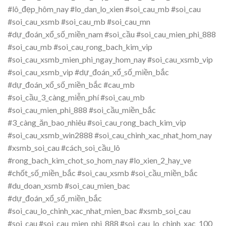
#lô_đẹp_hôm_nay #lo_dan_lo_xien #soi_cau_mb #soi_cau
#soi_cau_xsmb #soi_cau_mb #soi_cau_mn
#dự_đoán_xổ_số_miền_nam #soi_cầu #soi_cau_mien_phi_888
#soi_cau_mb #soi_cau_rong_bach_kim_vip
#soi_cau_xsmb_mien_phi_ngay_hom_nay #soi_cau_xsmb_vip
#soi_cau_xsmb_vip #dự_đoán_xổ_số_miền_bắc
#dự_đoán_xổ_số_miền_bắc #cau_mb
#soi_cầu_3_càng_miễn_phí #soi_cau_mb
#soi_cau_mien_phi_888 #soi_cầu_miền_bắc
#3_càng_ăn_bao_nhiêu #soi_cau_rong_bach_kim_vip
#soi_cau_xsmb_win2888 #soi_cau_chinh_xac_nhat_hom_nay
#xsmb_soi_cau #cách_soi_cầu_lô
#rong_bach_kim_chot_so_hom_nay #lo_xien_2_hay_ve
#chốt_số_miền_bắc #soi_cau_xsmb #soi_cầu_miền_bắc
#du_doan_xsmb #soi_cau_mien_bac
#dự_đoán_xổ_số_miền_bắc
#soi_cau_lo_chinh_xac_nhat_mien_bac #xsmb_soi_cau
#soi_cau #soi_cau_mien_phi_888 #soi_cau_lo_chinh_xac_100