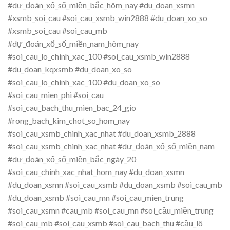
#dự_đoán_xổ_số_miền_bắc_hôm_nay #du_doan_xsmn
#xsmb_soi_cau #soi_cau_xsmb_win2888 #du_doan_xo_so
#xsmb_soi_cau #soi_cau_mb
#dự_đoán_xổ_số_miền_nam_hôm_nay
#soi_cau_lo_chinh_xac_100 #soi_cau_xsmb_win2888
#du_doan_kqxsmb #du_doan_xo_so
#soi_cau_lo_chinh_xac_100 #du_doan_xo_so
#soi_cau_mien_phi #soi_cau
#soi_cau_bach_thu_mien_bac_24_gio
#rong_bach_kim_chot_so_hom_nay
#soi_cau_xsmb_chinh_xac_nhat #du_doan_xsmb_2888
#soi_cau_xsmb_chinh_xac_nhat #dự_đoán_xổ_số_miền_nam
#dự_đoán_xổ_số_miền_bắc_ngày_20
#soi_cau_chinh_xac_nhat_hom_nay #du_doan_xsmn
#du_doan_xsmn #soi_cau_xsmb #du_doan_xsmb #soi_cau_mb
#du_doan_xsmb #soi_cau_mn #soi_cau_mien_trung
#soi_cau_xsmn #cau_mb #soi_cau_mn #soi_cầu_miền_trung
#soi_cau_mb #soi_cau_xsmb #soi_cau_bach_thu #cầu_lô