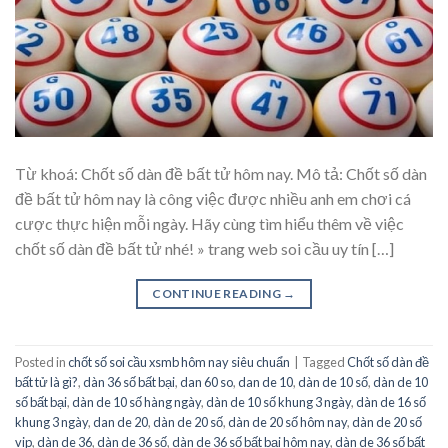
Từ khoá: Chốt số dàn đề bất tử hôm nay. Mô tả: Chốt số dàn
đề bất tử hôm nay là công việc được nhiều anh em chơi cá
cược thực hiện mỗi ngày. Hãy cùng tìm hiểu thêm về việc
chốt số dàn đề bất tử nhé! » trang web soi cầu uy tín […]
CONTINUE READING
→
Posted in
chốt số soi cầu xsmb hôm nay siêu chuẩn
|
Tagged
Chốt số dàn đề
bất tử là gì?
,
dàn 36 số bất bại
,
dan 60 so
,
dan de 10
,
dàn de 10 số
,
dàn de 10
số bất bại
,
dàn de 10 số hàng ngày
,
dàn de 10 số khung 3 ngày
,
dàn de 16 số
khung 3 ngày
,
dan de 20
,
dàn de 20 số
,
dàn de 20 số hôm nay
,
dàn de 20 số
vip
,
dàn de 36
,
dàn de 36 số
,
dàn de 36 số bất bại hôm nay
,
dàn de 36 số bất