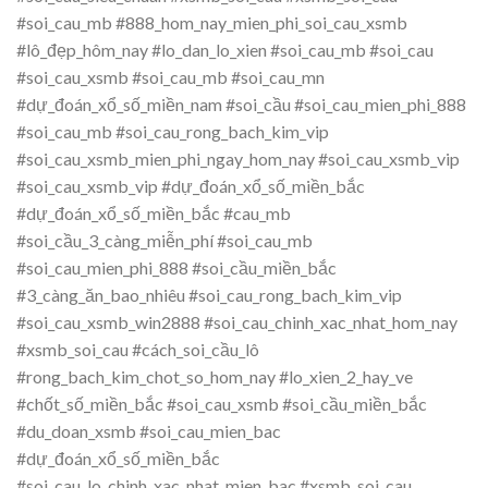
#soi_cau_mb #888_hom_nay_mien_phi_soi_cau_xsmb
#lô_đẹp_hôm_nay #lo_dan_lo_xien #soi_cau_mb #soi_cau
#soi_cau_xsmb #soi_cau_mb #soi_cau_mn
#dự_đoán_xổ_số_miền_nam #soi_cầu #soi_cau_mien_phi_888
#soi_cau_mb #soi_cau_rong_bach_kim_vip
#soi_cau_xsmb_mien_phi_ngay_hom_nay #soi_cau_xsmb_vip
#soi_cau_xsmb_vip #dự_đoán_xổ_số_miền_bắc
#dự_đoán_xổ_số_miền_bắc #cau_mb
#soi_cầu_3_càng_miễn_phí #soi_cau_mb
#soi_cau_mien_phi_888 #soi_cầu_miền_bắc
#3_càng_ăn_bao_nhiêu #soi_cau_rong_bach_kim_vip
#soi_cau_xsmb_win2888 #soi_cau_chinh_xac_nhat_hom_nay
#xsmb_soi_cau #cách_soi_cầu_lô
#rong_bach_kim_chot_so_hom_nay #lo_xien_2_hay_ve
#chốt_số_miền_bắc #soi_cau_xsmb #soi_cầu_miền_bắc
#du_doan_xsmb #soi_cau_mien_bac
#dự_đoán_xổ_số_miền_bắc
#soi_cau_lo_chinh_xac_nhat_mien_bac #xsmb_soi_cau