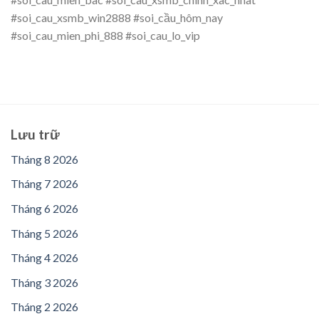
#soi_cau_xsmb_win2888 #soi_cầu_hôm_nay
#soi_cau_mien_phi_888 #soi_cau_lo_vip
Lưu trữ
Tháng 8 2026
Tháng 7 2026
Tháng 6 2026
Tháng 5 2026
Tháng 4 2026
Tháng 3 2026
Tháng 2 2026