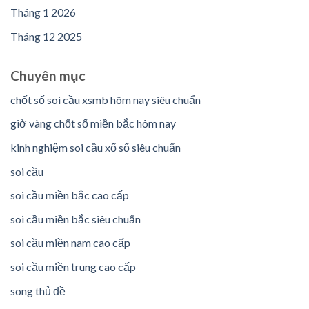
Tháng 1 2026
Tháng 12 2025
Chuyên mục
chốt số soi cầu xsmb hôm nay siêu chuẩn
giờ vàng chốt số miền bắc hôm nay
kinh nghiệm soi cầu xổ số siêu chuẩn
soi cầu
soi cầu miền bắc cao cấp
soi cầu miền bắc siêu chuẩn
soi cầu miền nam cao cấp
soi cầu miền trung cao cấp
song thủ đề