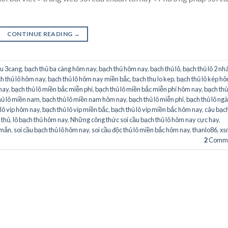
CONTINUE READING
→
hu 3cang
,
bạch thủ ba càng hôm nay
,
bạch thủ hôm nay
,
bạch thủ lô
,
bạch thủ lô 2 nh
h thủ lô hôm nay
,
bạch thủ lô hôm nay miền bắc
,
bach thu lo kep
,
bạch thủ lô kép h
nay
,
bạch thủ lô miền bắc miễn phí
,
bạch thủ lô miền bắc miễn phí hôm nay
,
bạch thủ
hủ lô miền nam
,
bạch thủ lô miền nam hôm nay
,
bạch thủ lô miễn phí
,
bạch thủ lô ng
 lô vip hôm nay
,
bạch thủ lô vip miền bắc
,
bạch thủ lô vip miền bắc hôm nay
,
câu bạch
 thủ
,
lô bạch thủ hôm nay
,
Những công thức soi cầu bạch thủ lô hôm nay cực hay
,
 mắn
,
soi cầu bạch thủ lô hôm nay
,
soi cầu độc thủ lô miền bắc hôm nay
,
thanlo86
,
xs
2
Comme