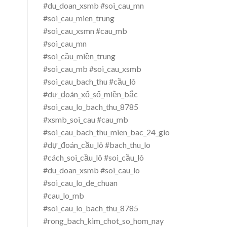
#du_doan_xsmb #soi_cau_mn
#soi_cau_mien_trung
#soi_cau_xsmn #cau_mb
#soi_cau_mn
#soi_cầu_miền_trung
#soi_cau_mb #soi_cau_xsmb
#soi_cau_bach_thu #cầu_lô
#dự_đoán_xổ_số_miền_bắc
#soi_cau_lo_bach_thu_8785
#xsmb_soi_cau #cau_mb
#soi_cau_bach_thu_mien_bac_24_gio
#dự_đoán_cầu_lô #bach_thu_lo
#cách_soi_cầu_lô #soi_cầu_lô
#du_doan_xsmb #soi_cau_lo
#soi_cau_lo_de_chuan
#cau_lo_mb
#soi_cau_lo_bach_thu_8785
#rong_bach_kim_chot_so_hom_nay