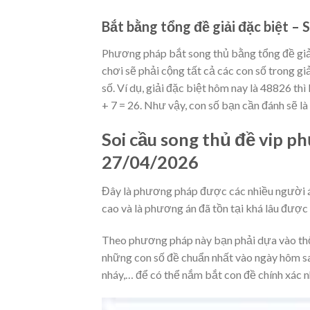
Bắt bằng tổng đề giải đặc biệt – 
Phương pháp bắt song thủ bằng tổng đề giả
chơi sẽ phải cộng tất cả các con số trong giả
số. Ví dụ, giải đặc biệt hôm nay là 48826 thì
+ 7 = 26. Như vậy, con số bạn cần đánh sẽ là
Soi cầu song thủ đề vip 
27/04/2026
Đây là phương pháp được các nhiều người áp
cao và là phương án đã tồn tại khá lâu được 
Theo phương pháp này bạn phải dựa vào thố
những con số đề chuẩn nhất vào ngày hôm sau
nháy,… để có thể nắm bắt con đề chính xác n