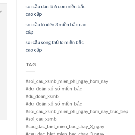
soi cầu dàn lô 6 con miền bắc
cao cấp
soi cầu lô xiên 3 miền bắc cao
cấp
soi cầu song thủ lô miền bắc
cao cấp
TAG
#soi_cau_xsmb_mien_phi_ngay_hom_nay
#dự_đoán_xổ_số_miền_bắc
#du_doan_xsmb
#dự_đoán_xổ_số_miền_bắc
#soi_cau_xsmb_mien_phi_ngay_hom_nay_truc_tiep
#soi_cau_xsmb
#cau_dac_biet_mien_bac_chay_3_ngay
#cau_dac_biet_mien_bac_chay_3_ngay