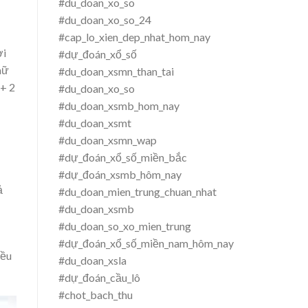
#du_doan_xo_so
#du_doan_xo_so_24
#cap_lo_xien_dep_nhat_hom_nay
ời
#dự_đoán_xổ_số
hữ
#du_doan_xsmn_than_tai
 + 2
#du_doan_xo_so
#du_doan_xsmb_hom_nay
#du_doan_xsmt
#du_doan_xsmn_wap
#dự_đoán_xổ_số_miền_bắc
#dự_đoán_xsmb_hôm_nay
ả
#du_doan_mien_trung_chuan_nhat
#du_doan_xsmb
#du_doan_so_xo_mien_trung
#dự_đoán_xổ_số_miền_nam_hôm_nay
iều
#du_doan_xsla
#dự_đoán_cầu_lô
#chot_bach_thu