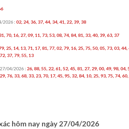
66
4/2026 :
02, 24, 36, 37, 44, 34, 41, 22, 39, 38
31, 70, 16, 27, 09, 11, 73, 53, 08, 74, 84, 81, 33, 40, 39, 63, 37
79, 25, 14, 13, 71, 17, 81, 77, 02, 79, 16, 25, 75, 50, 05, 73, 03, 44,
 72, 37, 79, 55, 13
 27/04/2026 :
26, 88, 55, 22, 61, 52, 45, 81, 27, 29, 00, 49, 98, 04, 
 29, 76, 33, 68, 33, 23, 70, 17, 45, 95, 32, 84, 10, 25, 93, 75, 74, 60,
h xác hôm nay ngày 27/04/2026