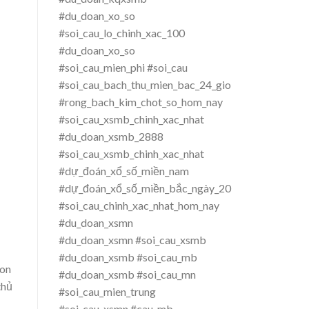
#du_doan_xo_so
#soi_cau_lo_chinh_xac_100
#du_doan_xo_so
#soi_cau_mien_phi #soi_cau
#soi_cau_bach_thu_mien_bac_24_gio
#rong_bach_kim_chot_so_hom_nay
#soi_cau_xsmb_chinh_xac_nhat
#du_doan_xsmb_2888
#soi_cau_xsmb_chinh_xac_nhat
#dự_đoán_xổ_số_miền_nam
#dự_đoán_xổ_số_miền_bắc_ngày_20
#soi_cau_chinh_xac_nhat_hom_nay
#du_doan_xsmn
#du_doan_xsmn #soi_cau_xsmb
#du_doan_xsmb #soi_cau_mb
con
#du_doan_xsmb #soi_cau_mn
thủ
#soi_cau_mien_trung
#soi_cau_xsmn #cau_mb