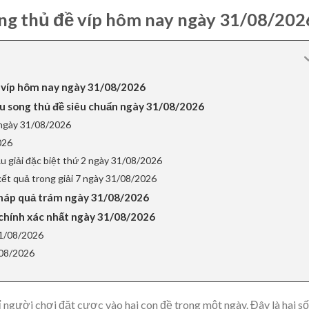
song thủ đề víp hôm nay ngày 31/08/202
đề víp hôm nay ngày 31/08/2026
u song thủ đề siêu chuẩn ngày 31/08/2026
 ngày 31/08/2026
026
 giải đặc biệt thứ 2 ngày 31/08/2026
kết quả trong giải 7 ngày 31/08/2026
pháp quả trám ngày 31/08/2026
 chính xác nhất ngày 31/08/2026
31/08/2026
/08/2026
 người chơi đặt cược vào hai con đề trong một ngày. Đây là hai số