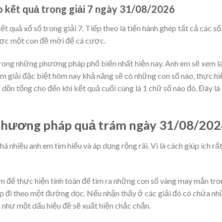
o kết quả trong giải 7 ngày 31/08/2026
t quả xổ số trong giải 7. Tiếp theo là tiến hành ghép tất cả các số
 được một con đề mới để cá cược.
trong những phương pháp phổ biến nhất hiện nay. Anh em sẽ xem lạ
 giải đặc biệt hôm nay khả năng sẽ có những con số nào, thực hi
 dồn tổng cho đến khi kết quả cuối cùng là 1 chữ số nào đó. Đây là
 phương pháp quả trám ngày 31/08/20
nhiều anh em tìm hiểu và áp dụng rộng rãi. Vì là cách giúp ích rấ
ám để thực hiện tính toán để tìm ra những con số vàng may mắn tr
xếp đi theo một đường dọc. Nếu nhận thấy ở các giải đó có chứa n
 như một dấu hiệu đề sẽ xuất hiện chắc chắn.