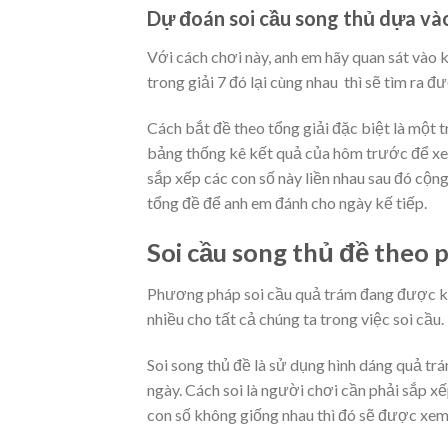
Dự đoán soi cầu song thủ dựa và
Với cách chơi này, anh em hãy quan sát vào kế
trong giải 7 đó lại cùng nhau thì sẽ tìm ra
Cách bắt đề theo tổng giải đặc biệt là một 
bảng thống kê kết quả của hôm trước để xem
sắp xếp các con số này liền nhau sau đó cộng
tổng đề để anh em đánh cho ngày kế tiếp.
Soi cầu song thủ đề theo
Phương pháp soi cầu quả trám đang được khá 
nhiều cho tất cả chúng ta trong việc soi cầu.
Soi song thủ đề là sử dụng hình dáng quả tr
ngày. Cách soi là người chơi cần phải sắp 
con số không giống nhau thì đó sẽ được xem