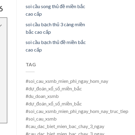
soi cầu song thủ đề miền bắc
6
cao cấp
soi cầu bạch thủ 3 càng miền
bắc cao cấp
soi cầu bạch thủ đề miền bắc
cao cấp
TAG
#soi_cau_xsmb_mien_phi_ngay_hom_nay
#dự_đoán_xổ_số_miền_bắc
#du_doan_xsmb
#dự_đoán_xổ_số_miền_bắc
#soi_cau_xsmb_mien_phi_ngay_hom_nay_truc_tiep
#soi_cau_xsmb
#cau_dac_biet_mien_bac_chay_3_ngay
#cau_dac_biet_mien_bac_chay_3_ngay