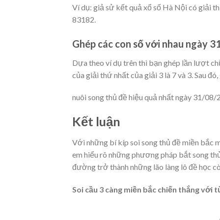
Ví dụ: giả sử kết quả xổ số Hà Nội có giải th
83182.
Ghép các con số với nhau ngày 
Dựa theo ví dụ trên thì bạn ghép lần lượt chữ
của giải thứ nhất của giải 3 là 7 và 3. Sau đó,
nuôi song thủ đề hiệu quả nhất ngày 31/08
Kết luận
Với những bí kíp soi song thủ đề miền bắc m
em hiểu rõ những phương pháp bắt song thủ 
đường trở thành những lão làng lô đề học cò
Soi cầu 3 càng miền bắc chiến thắng với 