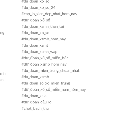
#du_doan_xo_so
#du_doan_xo_so_24
#cap_lo_xien_dep_nhat_hom_nay
#dự_đoán_xổ_số
#du_doan_xsmn_than_tai
ùng
#du_doan_xo_so
#du_doan_xsmb_hom_nay
#du_doan_xsmt
#du_doan_xsmn_wap
#dự_đoán_xổ_số_miền_bắc
#dự_đoán_xsmb_hôm_nay
#du_doan_mien_trung_chuan_nhat
 anh
#du_doan_xsmb
on
#du_doan_so_xo_mien_trung
#dự_đoán_xổ_số_miền_nam_hôm_nay
#du_doan_xsla
#dự_đoán_cầu_lô
#chot_bach_thu