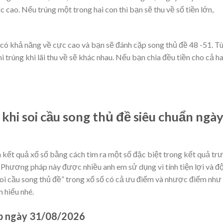
cao. Nếu trúng một trong hai con thì bạn sẽ thu về số tiền lớn,
có khả năng về cực cao và bạn sẽ đánh cặp song thủ đề 48 -51. T
 trúng khi lãi thu về sẽ khác nhau. Nếu bạn chia đều tiền cho cả ha
hi soi cầu song thủ đề siêu chuẩn ngà
 kết quả xổ số bằng cách tìm ra một số đặc biệt trong kết quả tr
 Phương pháp này được nhiều anh em sử dụng vì tính tiện lợi và đ
oi cầu song thủ đề” trong xổ số có cả ưu điểm và nhược điểm như
m hiểu nhé.
íp ngày 31/08/2026