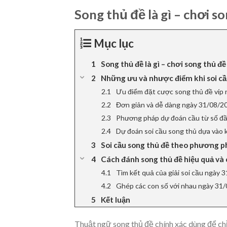
Song thủ đề là gì – chơi 
Mục lục
Song thủ đề là gì – chơi song thủ 
Những ưu và nhược điểm khi soi cầ
Ưu điểm đặt cược song thủ đề víp
Đơn giản và dễ dàng ngày 31/08/2
Phương pháp dự đoán cầu từ số đầu
Dự đoán soi cầu song thủ dựa vào 
Soi cầu song thủ đề theo phương 
Cách đánh song thủ đề hiệu quả và
Tìm kết quả của giải soi cầu ngày 
Ghép các con số với nhau ngày 31
Kết luận
Thuật ngữ song thủ đề chính xác dùng để chỉ