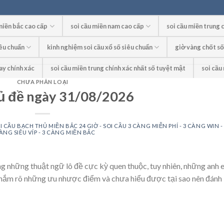
miền bắc cao cấp
soi cầu miền nam cao cấp
soi cầu miền trung 
iêu chuẩn
kinh nghiệm soi cầu xổ số siêu chuẩn
giờ vàng chốt s
ay chính xác
soi cầu miền trung chính xác nhất số tuyệt mật
soi cầu
CHƯA PHÂN LOẠI
ủ đề ngày 31/08/2026
I CẦU BẠCH THỦ MIỀN BẮC 24 GIỜ - SOI CẦU 3 CÀNG MIỄN PHÍ - 3 CÀNG WIN -
ÀNG SIÊU VÍP - 3 CÀNG MIỀN BẮC
g những thuật ngữ lô đề cực kỳ quen thuộc, tuy nhiên, những anh 
 nắm rõ những ưu nhược điểm và chưa hiểu được tại sao nên đánh