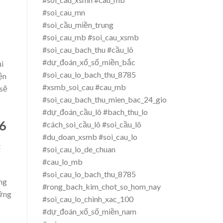
#soi_cau_mn
#soi_cầu_miền_trung
#soi_cau_mb #soi_cau_xsmb
#soi_cau_bach_thu #cầu_lô
#dự_đoán_xổ_số_miền_bắc
i
#soi_cau_lo_bach_thu_8785
ện
#xsmb_soi_cau #cau_mb
 sẽ
#soi_cau_bach_thu_mien_bac_24_gio
#dự_đoán_cầu_lô #bach_thu_lo
26
#cách_soi_cầu_lô #soi_cầu_lô
#du_doan_xsmb #soi_cau_lo
t
#soi_cau_lo_de_chuan
#cau_lo_mb
#soi_cau_lo_bach_thu_8785
ong
#rong_bach_kim_chot_so_hom_nay
hững
#soi_cau_lo_chinh_xac_100
#dự_đoán_xổ_số_miền_nam