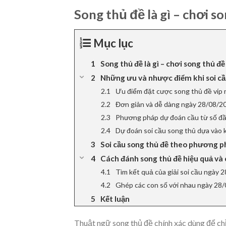
Song thủ đề là gì – chơi 
Mục lục
Song thủ đề là gì – chơi song thủ 
Những ưu và nhược điểm khi soi cầ
Ưu điểm đặt cược song thủ đề víp
Đơn giản và dễ dàng ngày 28/08/2
Phương pháp dự đoán cầu từ số đầu
Dự đoán soi cầu song thủ dựa vào 
Soi cầu song thủ đề theo phương 
Cách đánh song thủ đề hiệu quả và
Tìm kết quả của giải soi cầu ngày 
Ghép các con số với nhau ngày 28
Kết luận
Thuật ngữ song thủ đề chính xác dùng để chỉ