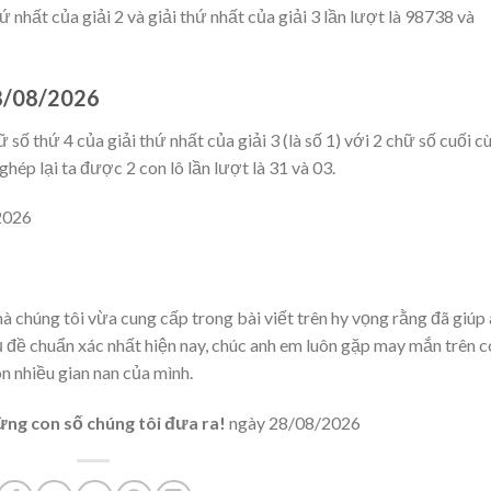
ứ nhất của giải 2 và giải thứ nhất của giải 3 lần lượt là 98738 và
28/08/2026
 số thứ 4 của giải thứ nhất của giải 3 (là số 1) với 2 chữ số cuối c
 ghép lại ta được 2 con lô lần lượt là 31 và 03.
/2026
à chúng tôi vừa cung cấp trong bài viết trên hy vọng rằng đã giúp
đề chuẩn xác nhất hiện nay, chúc anh em luôn gặp may mắn trên c
n nhiều gian nan của mình.
từng con số chúng tôi đưa ra!
ngày 28/08/2026