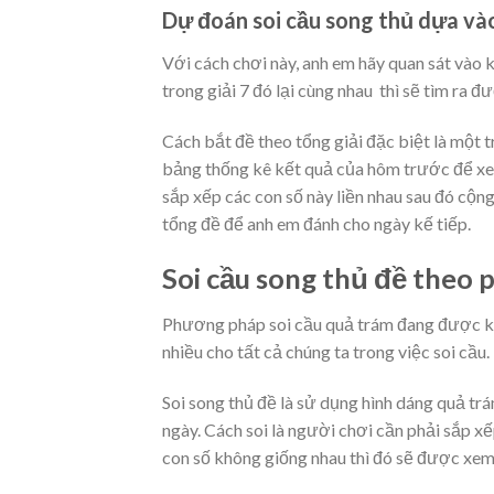
Dự đoán soi cầu song thủ dựa và
Với cách chơi này, anh em hãy quan sát vào kế
trong giải 7 đó lại cùng nhau thì sẽ tìm ra
Cách bắt đề theo tổng giải đặc biệt là một 
bảng thống kê kết quả của hôm trước để xem
sắp xếp các con số này liền nhau sau đó cộng
tổng đề để anh em đánh cho ngày kế tiếp.
Soi cầu song thủ đề theo
Phương pháp soi cầu quả trám đang được khá 
nhiều cho tất cả chúng ta trong việc soi cầu.
Soi song thủ đề là sử dụng hình dáng quả tr
ngày. Cách soi là người chơi cần phải sắp 
con số không giống nhau thì đó sẽ được xem