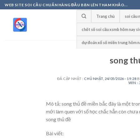
Skip
WEB SITE SOI CẦU CHUẨN HÀNG ĐẦU BẠN LÊN THAM KHẢO...
to
Trang chủ
soi cầu 
content
chốt số soi cầu xsmb hôm nay s
dự đoán xổ số miền trung hôm n
song th
ĐÃ CẬP NHẬT :
CHỦ NHẬT, 24/05/2026 - 19:28
B
WIN -
Mô tả: song thủ đề miền bắc đây là một tron
mới làm quen với số học chắc hẳn còn chưa
song thủ đề
Bài viết: