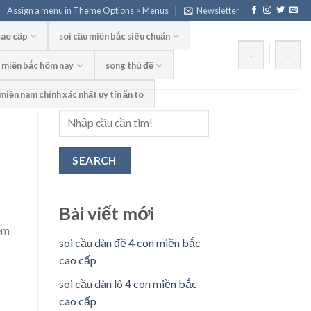
Assign a menu in Theme Options > Menus
Newsletter
cao cấp
soi cầu miền bắc siêu chuẩn
-
-
ố miền bắc hôm nay
song thủ đề
 miền nam chính xác nhất uy tín ăn to
SEARCH
Bài viết mới
em
soi cầu dàn đề 4 con miền bắc
cao cấp
soi cầu dàn lô 4 con miền bắc
cao cấp