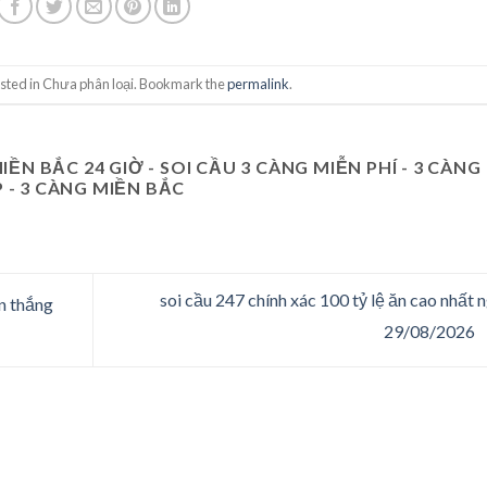
osted in Chưa phân loại. Bookmark the
permalink
.
ỀN BẮC 24 GIỜ - SOI CẦU 3 CÀNG MIỄN PHÍ - 3 CÀNG
P - 3 CÀNG MIỀN BẮC
soi cầu 247 chính xác 100 tỷ lệ ăn cao nhất 
n thắng
29/08/2026