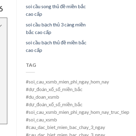
soi cầu song thủ đề miền bắc
6
cao cấp
soi cầu bạch thủ 3 càng miền
bắc cao cấp
soi cầu bạch thủ đề miền bắc
cao cấp
TAG
#soi_cau_xsmb_mien_phi_ngay_hom_nay
#dự_đoán_xổ_số_miền_bắc
#du_doan_xsmb
#dự_đoán_xổ_số_miền_bắc
#soi_cau_xsmb_mien_phi_ngay_hom_nay_truc_tiep
#soi_cau_xsmb
#cau_dac_biet_mien_bac_chay_3_ngay
#cau_dac_biet_mien_bac_chay_3_ngay