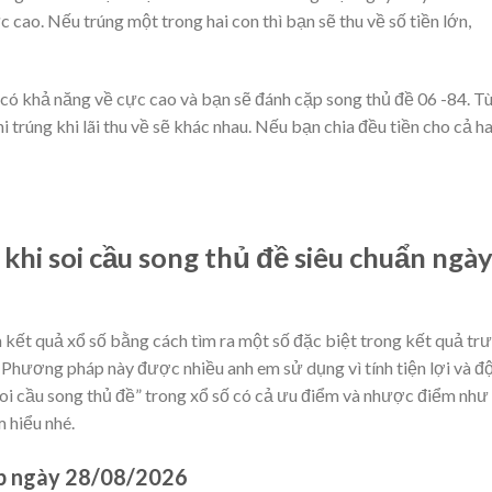
cao. Nếu trúng một trong hai con thì bạn sẽ thu về số tiền lớn,
có khả năng về cực cao và bạn sẽ đánh cặp song thủ đề 06 -84. T
 trúng khi lãi thu về sẽ khác nhau. Nếu bạn chia đều tiền cho cả ha
hi soi cầu song thủ đề siêu chuẩn ngà
 kết quả xổ số bằng cách tìm ra một số đặc biệt trong kết quả tr
 Phương pháp này được nhiều anh em sử dụng vì tính tiện lợi và đ
oi cầu song thủ đề” trong xổ số có cả ưu điểm và nhược điểm như
m hiểu nhé.
íp ngày 28/08/2026