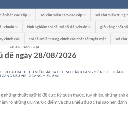
miền bắc cao cấp
soi cầu miền nam cao cấp
soi cầu miền trung 
iêu chuẩn
kinh nghiệm soi cầu xổ số siêu chuẩn
giờ vàng chốt s
ay chính xác
soi cầu miền trung chính xác nhất số tuyệt mật
soi cầu
CHƯA PHÂN LOẠI
ủ đề ngày 28/08/2026
Y
SOI CẦU BẠCH THỦ MIỀN BẮC 24 GIỜ - SOI CẦU 3 CÀNG MIỄN PHÍ - 3 CÀNG
 3 CÀNG SIÊU VÍP - 3 CÀNG MIỀN BẮC
g những thuật ngữ lô đề cực kỳ quen thuộc, tuy nhiên, những anh 
 nắm rõ những ưu nhược điểm và chưa hiểu được tại sao nên đánh