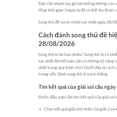
Bạn cần nhanh tay ghi lại những những con s
tổng thời gian 3 ngày là đã có thể thu được 
Song thủ đề xsmb chính xác nhất ngày 28/0
Cách đánh song thủ đề hiệ
28/08/2026
Song thủ lô ăn bao nhiêu? Song thủ lô có nhi
xác nhất đòi hỏi bạn cần có những kỹ năng v
nhất trong quá trình chơi. Dưới đây là cách 
trong việc đánh song thủ lô bách thắng.
Tìm kết quả của giải soi cầu ngà
Bước đầu, bạn cần tìm kết quả của giải soi c
Chọn kết quả giải thứ nhất của giải 2 và k