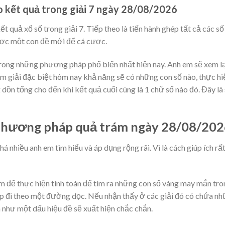
o kết quả trong giải 7 ngày 28/08/2026
t quả xổ số trong giải 7. Tiếp theo là tiến hành ghép tất cả các số
 được một con đề mới để cá cược.
trong những phương pháp phổ biến nhất hiện nay. Anh em sẽ xem lạ
 giải đặc biệt hôm nay khả năng sẽ có những con số nào, thực hi
 dồn tổng cho đến khi kết quả cuối cùng là 1 chữ số nào đó. Đây là
 phương pháp quả trám ngày 28/08/20
nhiều anh em tìm hiểu và áp dụng rộng rãi. Vì là cách giúp ích rấ
ám để thực hiện tính toán để tìm ra những con số vàng may mắn tr
xếp đi theo một đường dọc. Nếu nhận thấy ở các giải đó có chứa n
 như một dấu hiệu đề sẽ xuất hiện chắc chắn.