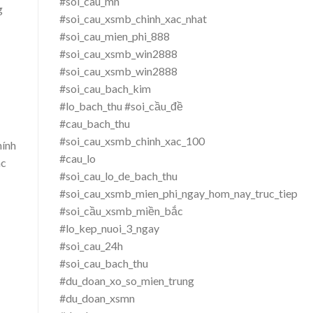
#soi_cau_mn
g
#soi_cau_xsmb_chinh_xac_nhat
#soi_cau_mien_phi_888
#soi_cau_xsmb_win2888
#soi_cau_xsmb_win2888
#soi_cau_bach_kim
#lo_bach_thu #soi_cầu_đề
#cau_bach_thu
#soi_cau_xsmb_chinh_xac_100
hính
#cau_lo
ác
#soi_cau_lo_de_bach_thu
#soi_cau_xsmb_mien_phi_ngay_hom_nay_truc_tiep
#soi_cầu_xsmb_miền_bắc
#lo_kep_nuoi_3_ngay
#soi_cau_24h
#soi_cau_bach_thu
#du_doan_xo_so_mien_trung
#du_doan_xsmn