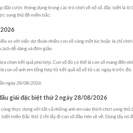
đặt cược thông dụng trong các trò chơi về xổ số, đặc biệt là lô 
ợc song thủ đề miền bắc:
/2026
iều so với việc dự đoán nhiều con số cùng một lúc hoặc là chỉ chơi
 cách dễ dàng và đơn giản.
 lựa chọn kết quả phù hợp. Con số đó có thể là con số mang đến nh
à con số anh em tổng hợp từ kết quả xổ số từ các ngày trước đó.
 mắn ngày 28/08/2026
ầu giải đặc biệt thứ 2 ngày 28/08/2026
 cùng thực dụng với tất cả những anh em nào thích chơi song thủ 
 biệt miền Bắc thứ 2 rồi lấy đi con số đầu tiên sẽ về. Dùng lấy nó 