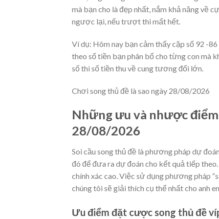
mà bạn cho là đẹp nhất, nắm khả năng về cực 
ngược lại, nếu trượt thì mất hết.
Ví dụ: Hôm nay bạn cảm thấy cặp số 92 -86 
theo số tiền bạn phân bổ cho từng con mà khi
số thì số tiền thu về cung tương đối lớn.
Chơi song thủ đề là sao ngày 28/08/2026
Những ưu và nhược điểm k
28/08/2026
Soi cầu song thủ đề là phương pháp dự đoán
đó để đưa ra dự đoán cho kết quả tiếp theo.
chính xác cao. Việc sử dụng phương pháp “s
chúng tôi sẽ giải thích cụ thể nhất cho anh e
Ưu điểm đặt cược song thủ đề v