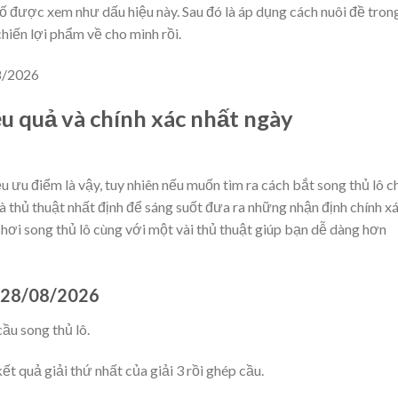
ố được xem như dấu hiệu này. Sau đó là áp dụng cách nuôi đề tron
chiến lợi phẩm về cho mình rồi.
8/2026
u quả và chính xác nhất ngày
ều ưu điểm là vậy, tuy nhiên nếu muốn tìm ra cách bắt song thủ lô c
à thủ thuật nhất định để sáng suốt đưa ra những nhận định chính x
chơi song thủ lô cùng với một vài thủ thuật giúp bạn dễ dàng hơn
y 28/08/2026
ầu song thủ lô.
ết quả giải thứ nhất của giải 3 rồi ghép cầu.