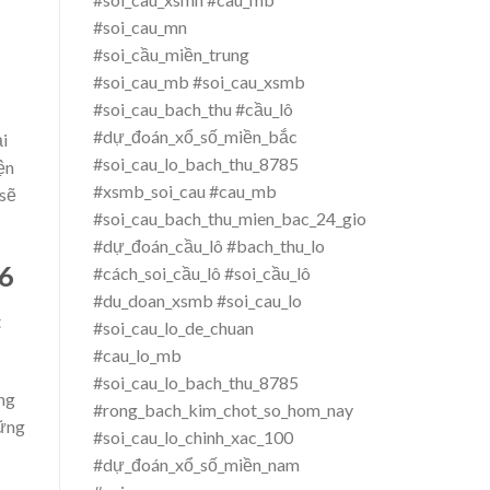
#soi_cau_mn
#soi_cầu_miền_trung
#soi_cau_mb #soi_cau_xsmb
#soi_cau_bach_thu #cầu_lô
#dự_đoán_xổ_số_miền_bắc
i
#soi_cau_lo_bach_thu_8785
ện
#xsmb_soi_cau #cau_mb
 sẽ
#soi_cau_bach_thu_mien_bac_24_gio
#dự_đoán_cầu_lô #bach_thu_lo
26
#cách_soi_cầu_lô #soi_cầu_lô
#du_doan_xsmb #soi_cau_lo
t
#soi_cau_lo_de_chuan
#cau_lo_mb
#soi_cau_lo_bach_thu_8785
ong
#rong_bach_kim_chot_so_hom_nay
hững
#soi_cau_lo_chinh_xac_100
#dự_đoán_xổ_số_miền_nam