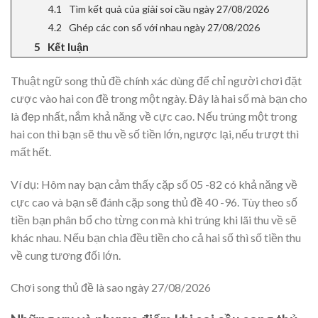
Tìm kết quả của giải soi cầu ngày 27/08/2026
Ghép các con số với nhau ngày 27/08/2026
Kết luận
Thuật ngữ song thủ đề chính xác dùng để chỉ người chơi đặt
cược vào hai con đề trong một ngày. Đây là hai số mà bạn cho
là đẹp nhất, nắm khả năng về cực cao. Nếu trúng một trong
hai con thì bạn sẽ thu về số tiền lớn, ngược lại, nếu trượt thì
mất hết.
Ví dụ: Hôm nay bạn cảm thấy cặp số 05 -82 có khả năng về
cực cao và bạn sẽ đánh cặp song thủ đề 40 -96. Tùy theo số
tiền bạn phân bổ cho từng con mà khi trúng khi lãi thu về sẽ
khác nhau. Nếu bạn chia đều tiền cho cả hai số thì số tiền thu
về cung tương đối lớn.
Chơi song thủ đề là sao ngày 27/08/2026