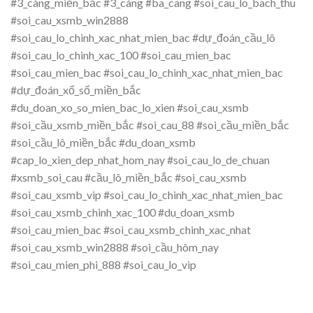
#3_càng_miền_bắc #3_càng #ba_cang #soi_cau_lo_bach_thu
#soi_cau_xsmb_win2888
#soi_cau_lo_chinh_xac_nhat_mien_bac #dự_đoán_cầu_lô
#soi_cau_lo_chinh_xac_100 #soi_cau_mien_bac
#soi_cau_mien_bac #soi_cau_lo_chinh_xac_nhat_mien_bac
#dự_đoán_xổ_số_miền_bắc
#du_doan_xo_so_mien_bac_lo_xien #soi_cau_xsmb
#soi_cầu_xsmb_miền_bắc #soi_cau_88 #soi_cầu_miền_bắc
#soi_cầu_lô_miền_bắc #du_doan_xsmb
#cap_lo_xien_dep_nhat_hom_nay #soi_cau_lo_de_chuan
#xsmb_soi_cau #cầu_lô_miền_bắc #soi_cau_xsmb
#soi_cau_xsmb_vip #soi_cau_lo_chinh_xac_nhat_mien_bac
#soi_cau_xsmb_chinh_xac_100 #du_doan_xsmb
#soi_cau_mien_bac #soi_cau_xsmb_chinh_xac_nhat
#soi_cau_xsmb_win2888 #soi_cầu_hôm_nay
#soi_cau_mien_phi_888 #soi_cau_lo_vip