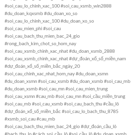
#soi_cau_lo_chinh_xac_100 #soi_cau_xsmb_win2888
#du_doan_kqxsmb #du_doan_xo_so
#soi_cau_lo_chinh_xac_100 #du_doan_xo_so
#soi_cau_mien_phi #soi_cau
#soi_cau_bach_thu_mien_bac_24_gio
#rong_bach_kim_chot_so_hom_nay
#soi_cau_xsmb_chinh_xac_nhat #du_doan_xsmb_2888
#soi_cau_xsmb_chinh_xac_nhat #dự_đoán_xổ_số_miền_nam
#dự_đoán_xổ_số_miền_bắc_ngày_20
#soi_cau_chinh_xac_nhat_hom_nay #du_doan_xsmn
#du_doan_xsmn #soi_cau_xsmb #du_doan_xsmb #soi_cau_mb
#du_doan_xsmb #soi_cau_mn #soi_cau_mien_trung
#soi_cau_xsmn #cau_mb #soi_cau_mn #soi_cầu_miền_trung
#soi_cau_mb #soi_cau_xsmb #soi_cau_bach_thu #cầu_lô
#dự_đoán_xổ_số_miền_bắc #soi_cau_lo_bach_thu_8785
#xsmb_soi_cau #cau_mb
#soi_cau_bach_thu_mien_bac_24_gio #dự_đoán_cầu_lô
#bach_thu_lo #cách_soi_cầu_lô #soi_cầu_lô #du_doan_xsmb