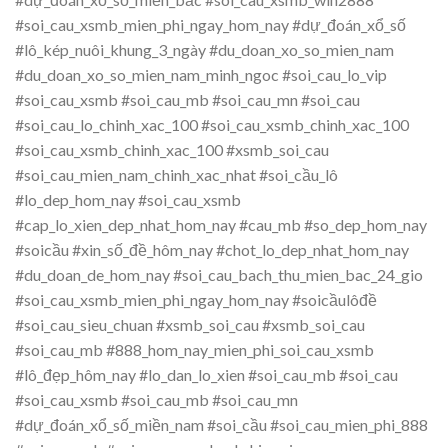
#soi_cau_xsmb_mien_phi_ngay_hom_nay #dự_đoán_xổ_số
#lô_kép_nuôi_khung_3_ngày #du_doan_xo_so_mien_nam
#du_doan_xo_so_mien_nam_minh_ngoc #soi_cau_lo_vip
#soi_cau_xsmb #soi_cau_mb #soi_cau_mn #soi_cau
#soi_cau_lo_chinh_xac_100 #soi_cau_xsmb_chinh_xac_100
#soi_cau_xsmb_chinh_xac_100 #xsmb_soi_cau
#soi_cau_mien_nam_chinh_xac_nhat #soi_cầu_lô
#lo_dep_hom_nay #soi_cau_xsmb
#cap_lo_xien_dep_nhat_hom_nay #cau_mb #so_dep_hom_nay
#soicầu #xin_số_đề_hôm_nay #chot_lo_dep_nhat_hom_nay
#du_doan_de_hom_nay #soi_cau_bach_thu_mien_bac_24_gio
#soi_cau_xsmb_mien_phi_ngay_hom_nay #soicầulôđề
#soi_cau_sieu_chuan #xsmb_soi_cau #xsmb_soi_cau
#soi_cau_mb #888_hom_nay_mien_phi_soi_cau_xsmb
#lô_đẹp_hôm_nay #lo_dan_lo_xien #soi_cau_mb #soi_cau
#soi_cau_xsmb #soi_cau_mb #soi_cau_mn
#dự_đoán_xổ_số_miền_nam #soi_cầu #soi_cau_mien_phi_888