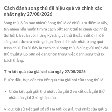
Cách đánh song thủ đề hiệu quả và chính xác
nhất ngày 27/08/2026
Song thủ lô ăn bao nhiêu? Song thủ lô có nhiều ưu điểm là vậy,
tuy nhiên nếu muốn tìm ra cách bắt song thủ lô chính xác nhất
đòi hỏi bạn cần có những kỹ năng và thủ thuật nhất định để
sáng suốt đưa ra những nhận định chính xác nhất trong quá
trình chơi. Dưới đây là cách chơi song thủ lô cùng với một vài
thủ thuật giúp bạn dễ dàng hơn trong việc đánh song thủ lô
bách thắng.
Tìm kết quả của giải soi cầu ngày 27/08/2026
Bước đầu, bạn cần tìm kết quả của giải soi cầu song thủ lô.
Chọn kết quả giải thứ nhất của giải 2 và kết quả giải thứ
nhất của giải 3 rồi ghép cầu.
Ví dụ: giả sử kết quả xổ số Hà Nội có giải thứ nhất của giải 2