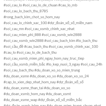
#soi_cau_lo #soi_cau_lo_de_chuan #cau_lo_mb
#soi_cau_lo_bach_thu_8785
#rong_bach_kim_chot_so_hom_nay
#soi_cau_lo_chinh_xac_100 #dự_đoán_xổ_số_miền_nam
#soi_cau_mn #soi_cau_xsmb_chinh_xac_nhat
#soi_cau_mien_phi_888 #soi_cau_xsmb_win2888
#soi_cau_xsmb_win2888 #soi_cau_bach_kim #lo_bach_thu
#soi_cầu_đề #cau_bach_thu #soi_cau_xsmb_chinh_xac_100
#cau_lo #soi_cau_lo_de_bach_thu
#soi_cau_xsmb_mien_phi_ngay_hom_nay_truc_tiep
#soi_cầu_xsmb_miền_bắc #lo_kep_nuoi_3_ngay #soi_cau_24h
#soi_cau_bach_thu #du_doan_xo_so_mien_trung
#du_doan_xsmn #du_doan_xo_so #du_doan_xo_so_24
#cap_lo_xien_dep_nhat_hom_nay #dự_đoán_xổ_số
#du_doan_xsmn_than_tai #du_doan_xo_so
#du_doan_xsmb_hom_nay #du_doan_xsmt
#du_doan_xsmn_wap #dự_đoán_xổ_số_miền_bắc
#dự_đoán_xsmb_hôm_nay #du_doan_mien_trung_chuan_nhat