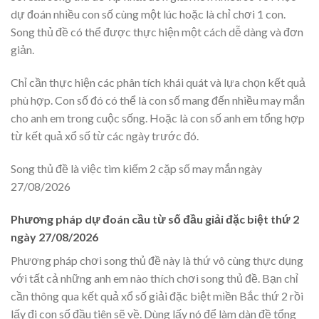
dự đoán nhiều con số cùng một lúc hoặc là chỉ chơi 1 con.
Song thủ đề có thể được thực hiện một cách dễ dàng và đơn
giản.
Chỉ cần thực hiện các phân tích khái quát và lựa chọn kết quả
phù hợp. Con số đó có thể là con số mang đến nhiều may mắn
cho anh em trong cuộc sống. Hoặc là con số anh em tổng hợp
từ kết quả xổ số từ các ngày trước đó.
Song thủ đề là việc tìm kiếm 2 cặp số may mắn ngày
27/08/2026
Phương pháp dự đoán cầu từ số đầu giải đặc biệt thứ 2
ngày 27/08/2026
Phương pháp chơi song thủ đề này là thứ vô cùng thực dụng
với tất cả những anh em nào thích chơi song thủ đề. Bạn chỉ
cần thông qua kết quả xổ số giải đặc biệt miền Bắc thứ 2 rồi
lấy đi con số đầu tiên sẽ về. Dùng lấy nó để làm dàn đề tổng