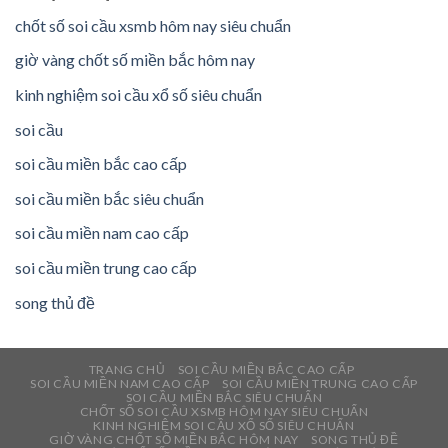
chốt số soi cầu xsmb hôm nay siêu chuẩn
giờ vàng chốt số miền bắc hôm nay
kinh nghiệm soi cầu xổ số siêu chuẩn
soi cầu
soi cầu miền bắc cao cấp
soi cầu miền bắc siêu chuẩn
soi cầu miền nam cao cấp
soi cầu miền trung cao cấp
song thủ đề
TRANG CHỦ
SOI CẦU MIỀN BẮC CAO CẤP
SOI CẦU MIỀN NAM CAO CẤP
SOI CẦU MIỀN TRUNG CAO CẤP
SOI CẦU MIỀN BẮC SIÊU CHUẨN
CHỐT SỐ SOI CẦU XSMB HÔM NAY SIÊU CHUẨN
KINH NGHIỆM SOI CẦU XỔ SỐ SIÊU CHUẨN
GIỜ VÀNG CHỐT SỐ MIỀN BẮC HÔM NAY
SONG THỦ ĐỀ