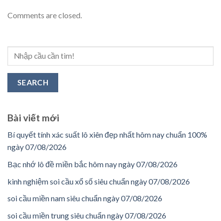
Comments are closed.
SEARCH
Bài viết mới
Bí quyết tính xác suất lô xiên đẹp nhất hôm nay chuẩn 100%
ngày 07/08/2026
Bạc nhớ lô đề miền bắc hôm nay ngày 07/08/2026
kinh nghiệm soi cầu xổ số siêu chuẩn ngày 07/08/2026
soi cầu miền nam siêu chuẩn ngày 07/08/2026
soi cầu miền trung siêu chuẩn ngày 07/08/2026