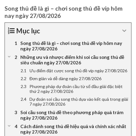
Song thủ đề là gì – chơi song thủ đề víp hôm
nay ngày 27/08/2026
Mục lục
Song thủ đề là gì – chơi song thủ đề víp hôm nay
ngày 27/08/2026
Những ưu và nhược điểm khi soi cầu song thủ đề
siêu chuẩn ngày 27/08/2026
Ưu điểm đặt cược song thủ đề víp ngày 27/08/2026
Đơn giản và dễ dàng ngày 27/08/2026
Phương pháp dự đoán cầu từ số đầu giải đặc biệt
thứ 2 ngày 27/08/2026
Dự đoán soi cầu song thủ dựa vào kết quả trong giải
7 ngày 27/08/2026
Soi cầu song thủ đề theo phương pháp quả trám
ngày 27/08/2026
Cách đánh song thủ đề hiệu quả và chính xác nhất
ngày 27/08/2026