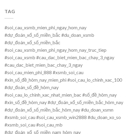
TAG
#soi_cau_xsmb_mien_phi_ngay_hom_nay
#dự_đoán_xổ_số_miền_bắc #du_doan_xsmb
#dự_đoán_xổ_số_miền_bắc
#soi_cau_xsmb_mien_phi_ngay_hom_nay_truc_tiep
#soi_cau_xsmb #cau_dac_biet_mien_bac_chay_3_ngay
#cau_dac_biet_mien_bac_chay_3_ngay
#soi_cau_mien_phi_888 #xsmb_soi_cau
#xin_số_đề_hôm_nay_mien_phi #soi_cau_lo_chinh_xac_100
#dự_đoán_số_đề_hôm_nay
#soi_cau_lo_chinh_xac_nhat_mien_bac #số_đề_hôm_nay
#xin_số_đề_hôm_nay #dự_đoán_xổ_số_miền_bắc_hôm_nay
#dự_đoán_xổ_số_miền_bắc_hôm_nay #du_doan_xsmn
#xsmb_soi_cau #soi_cau_xsmb_win2888 #du_doan_xo_so
#xsmb_soi_cau #soi_cau_mb
#dự_đoán_xổ_số_miền_nam_hôm_nay