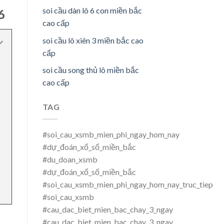
soi cầu dàn lô 6 con miền bắc
6
cao cấp
soi cầu lô xiên 3 miền bắc cao
cấp
soi cầu song thủ lô miền bắc
cao cấp
TAG
#soi_cau_xsmb_mien_phi_ngay_hom_nay
#dự_đoán_xổ_số_miền_bắc
#du_doan_xsmb
#dự_đoán_xổ_số_miền_bắc
#soi_cau_xsmb_mien_phi_ngay_hom_nay_truc_tiep
#soi_cau_xsmb
#cau_dac_biet_mien_bac_chay_3_ngay
#cau_dac_biet_mien_bac_chay_3_ngay