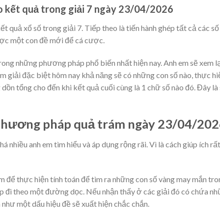
o kết quả trong giải 7 ngày 23/04/2026
t quả xổ số trong giải 7. Tiếp theo là tiến hành ghép tất cả các số
 được một con đề mới để cá cược.
trong những phương pháp phổ biến nhất hiện nay. Anh em sẽ xem lạ
 giải đặc biệt hôm nay khả năng sẽ có những con số nào, thực hi
 dồn tổng cho đến khi kết quả cuối cùng là 1 chữ số nào đó. Đây là
 phương pháp quả trám ngày 23/04/20
nhiều anh em tìm hiểu và áp dụng rộng rãi. Vì là cách giúp ích rấ
ám để thực hiện tính toán để tìm ra những con số vàng may mắn tr
xếp đi theo một đường dọc. Nếu nhận thấy ở các giải đó có chứa n
 như một dấu hiệu đề sẽ xuất hiện chắc chắn.