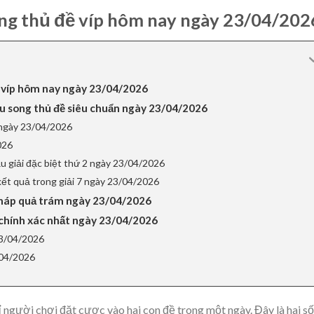
song thủ đề víp hôm nay ngày 23/04/202
đề víp hôm nay ngày 23/04/2026
u song thủ đề siêu chuẩn ngày 23/04/2026
 ngày 23/04/2026
026
 giải đặc biệt thứ 2 ngày 23/04/2026
kết quả trong giải 7 ngày 23/04/2026
pháp quả trám ngày 23/04/2026
 chính xác nhất ngày 23/04/2026
23/04/2026
/04/2026
 người chơi đặt cược vào hai con đề trong một ngày. Đây là hai số