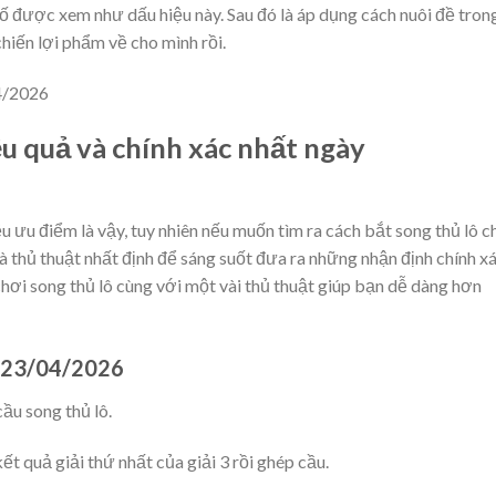
ố được xem như dấu hiệu này. Sau đó là áp dụng cách nuôi đề tron
chiến lợi phẩm về cho mình rồi.
4/2026
u quả và chính xác nhất ngày
ều ưu điểm là vậy, tuy nhiên nếu muốn tìm ra cách bắt song thủ lô c
à thủ thuật nhất định để sáng suốt đưa ra những nhận định chính x
chơi song thủ lô cùng với một vài thủ thuật giúp bạn dễ dàng hơn
y 23/04/2026
ầu song thủ lô.
ết quả giải thứ nhất của giải 3 rồi ghép cầu.