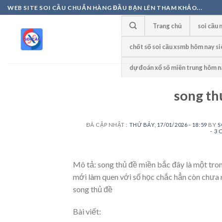
Skip
WEB SITE SOI CẦU CHUẨN HÀNG ĐẦU BẠN LÊN THAM KHẢO...
to
Trang chủ
soi cầu 
content
chốt số soi cầu xsmb hôm nay s
dự đoán xổ số miền trung hôm n
song th
ĐÃ CẬP NHẬT :
THỨ BẢY, 17/01/2026 - 18:59
BY
S
- 3
Mô tả: song thủ đề miền bắc đây là một tron
mới làm quen với số học chắc hẳn còn chưa
song thủ đề
Bài viết: