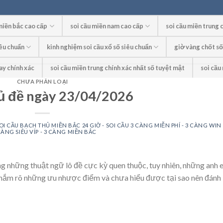
miền bắc cao cấp
soi cầu miền nam cao cấp
soi cầu miền trung 
iêu chuẩn
kinh nghiệm soi cầu xổ số siêu chuẩn
giờ vàng chốt s
ay chính xác
soi cầu miền trung chính xác nhất số tuyệt mật
soi cầu
CHƯA PHÂN LOẠI
ủ đề ngày 23/04/2026
OI CẦU BẠCH THỦ MIỀN BẮC 24 GIỜ - SOI CẦU 3 CÀNG MIỄN PHÍ - 3 CÀNG WIN
 CÀNG SIÊU VÍP - 3 CÀNG MIỀN BẮC
g những thuật ngữ lô đề cực kỳ quen thuộc, tuy nhiên, những anh 
 nắm rõ những ưu nhược điểm và chưa hiểu được tại sao nên đánh