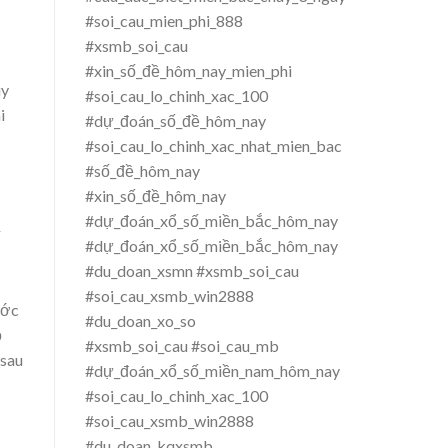
#soi_cau_mien_phi_888
#xsmb_soi_cau
#xin_số_đề_hôm_nay_mien_phi
ùy
#soi_cau_lo_chinh_xac_100
i
#dự_đoán_số_đề_hôm_nay
#soi_cau_lo_chinh_xac_nhat_mien_bac
#số_đề_hôm_nay
#xin_số_đề_hôm_nay
#dự_đoán_xổ_số_miền_bắc_hôm_nay
y
#dự_đoán_xổ_số_miền_bắc_hôm_nay
#du_doan_xsmn #xsmb_soi_cau
#soi_cau_xsmb_win2888
ước
#du_doan_xo_so
ộ
#xsmb_soi_cau #soi_cau_mb
 sau
#dự_đoán_xổ_số_miền_nam_hôm_nay
#soi_cau_lo_chinh_xac_100
#soi_cau_xsmb_win2888
#du_doan_kqxsmb