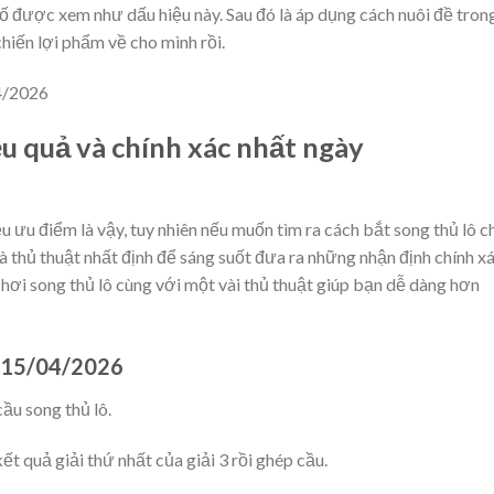
ố được xem như dấu hiệu này. Sau đó là áp dụng cách nuôi đề tron
chiến lợi phẩm về cho mình rồi.
4/2026
u quả và chính xác nhất ngày
ều ưu điểm là vậy, tuy nhiên nếu muốn tìm ra cách bắt song thủ lô c
à thủ thuật nhất định để sáng suốt đưa ra những nhận định chính x
chơi song thủ lô cùng với một vài thủ thuật giúp bạn dễ dàng hơn
y 15/04/2026
ầu song thủ lô.
ết quả giải thứ nhất của giải 3 rồi ghép cầu.