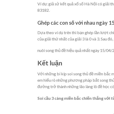
Ví dụ: giả sử kết quả xổ số Hà Nội có giải th
83182.
Ghép các con số với nhau ngày 
Dựa theo ví dụ trên thì bạn ghép lần lượt chữ
của giải thứ nhất của giải 3 là 0 và 3. Sau đó,
nuôi song thủ đề hiệu quả nhất ngày 15/04
Kết luận
Với những bí kíp soi song thủ đề miền bắc m
em hiểu rõ những phương pháp bắt song thủ 
đường trở thành những lão làng lô đề học cò
Soi cầu 3 càng miền bắc chiến thắng với 