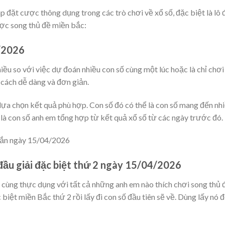
đặt cược thông dụng trong các trò chơi về xổ số, đặc biệt là lô 
ợc song thủ đề miền bắc:
/2026
iều so với việc dự đoán nhiều con số cùng một lúc hoặc là chỉ chơi
 cách dễ dàng và đơn giản.
 lựa chọn kết quả phù hợp. Con số đó có thể là con số mang đến nh
à con số anh em tổng hợp từ kết quả xổ số từ các ngày trước đó.
 mắn ngày 15/04/2026
ầu giải đặc biệt thứ 2 ngày 15/04/2026
 cùng thực dụng với tất cả những anh em nào thích chơi song thủ 
 biệt miền Bắc thứ 2 rồi lấy đi con số đầu tiên sẽ về. Dùng lấy nó 