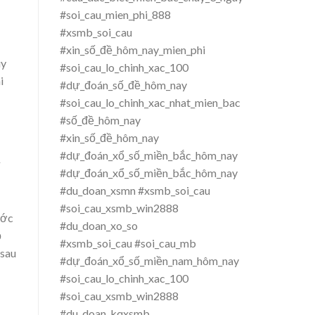
#soi_cau_mien_phi_888
#xsmb_soi_cau
#xin_số_đề_hôm_nay_mien_phi
ùy
#soi_cau_lo_chinh_xac_100
i
#dự_đoán_số_đề_hôm_nay
#soi_cau_lo_chinh_xac_nhat_mien_bac
#số_đề_hôm_nay
#xin_số_đề_hôm_nay
#dự_đoán_xổ_số_miền_bắc_hôm_nay
y
#dự_đoán_xổ_số_miền_bắc_hôm_nay
#du_doan_xsmn #xsmb_soi_cau
#soi_cau_xsmb_win2888
ước
#du_doan_xo_so
ộ
#xsmb_soi_cau #soi_cau_mb
 sau
#dự_đoán_xổ_số_miền_nam_hôm_nay
#soi_cau_lo_chinh_xac_100
#soi_cau_xsmb_win2888
#du_doan_kqxsmb