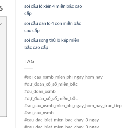
soi cầu lô xiên 4 miền bắc cao
6
cấp
soi cầu dàn lô 4 con miền bắc
cao cấp
soi cầu song thủ lô kép miền
bắc cao cấp
TAG
#soi_cau_xsmb_mien_phi_ngay_hom_nay
#dự_đoán_xổ_số_miền_bắc
#du_doan_xsmb
#dự_đoán_xổ_số_miền_bắc
#soi_cau_xsmb_mien_phi_ngay_hom_nay_truc_tiep
#soi_cau_xsmb
#cau_dac_biet_mien_bac_chay_3_ngay
#cau_dac_biet_mien_bac_chay_3_ngay