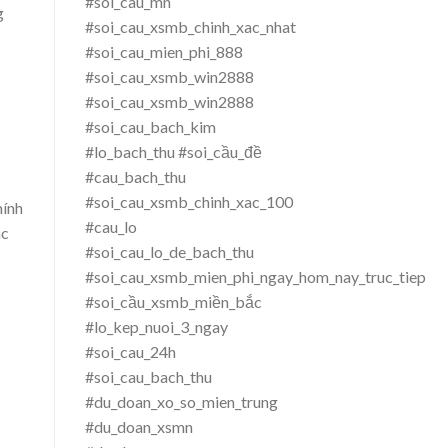
#soi_cau_mn
g
#soi_cau_xsmb_chinh_xac_nhat
#soi_cau_mien_phi_888
#soi_cau_xsmb_win2888
#soi_cau_xsmb_win2888
#soi_cau_bach_kim
#lo_bach_thu #soi_cầu_đề
#cau_bach_thu
#soi_cau_xsmb_chinh_xac_100
hính
#cau_lo
ác
#soi_cau_lo_de_bach_thu
#soi_cau_xsmb_mien_phi_ngay_hom_nay_truc_tiep
#soi_cầu_xsmb_miền_bắc
#lo_kep_nuoi_3_ngay
#soi_cau_24h
#soi_cau_bach_thu
#du_doan_xo_so_mien_trung
#du_doan_xsmn