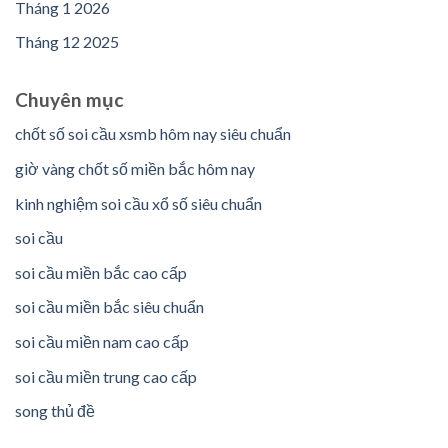
Tháng 1 2026
Tháng 12 2025
Chuyên mục
chốt số soi cầu xsmb hôm nay siêu chuẩn
giờ vàng chốt số miền bắc hôm nay
kinh nghiệm soi cầu xổ số siêu chuẩn
soi cầu
soi cầu miền bắc cao cấp
soi cầu miền bắc siêu chuẩn
soi cầu miền nam cao cấp
soi cầu miền trung cao cấp
song thủ đề