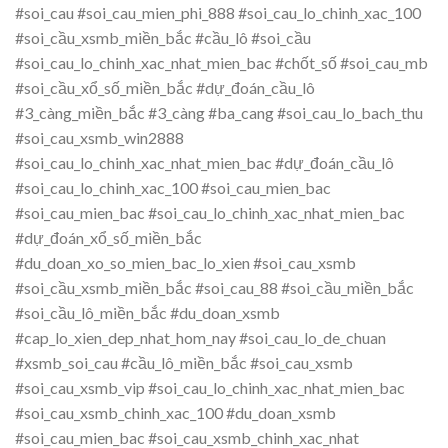
#soi_cau #soi_cau_mien_phi_888 #soi_cau_lo_chinh_xac_100
#soi_cầu_xsmb_miền_bắc #cầu_lô #soi_cầu
#soi_cau_lo_chinh_xac_nhat_mien_bac #chốt_số #soi_cau_mb
#soi_cầu_xổ_số_miền_bắc #dự_đoán_cầu_lô
#3_càng_miền_bắc #3_càng #ba_cang #soi_cau_lo_bach_thu
#soi_cau_xsmb_win2888
#soi_cau_lo_chinh_xac_nhat_mien_bac #dự_đoán_cầu_lô
#soi_cau_lo_chinh_xac_100 #soi_cau_mien_bac
#soi_cau_mien_bac #soi_cau_lo_chinh_xac_nhat_mien_bac
#dự_đoán_xổ_số_miền_bắc
#du_doan_xo_so_mien_bac_lo_xien #soi_cau_xsmb
#soi_cầu_xsmb_miền_bắc #soi_cau_88 #soi_cầu_miền_bắc
#soi_cầu_lô_miền_bắc #du_doan_xsmb
#cap_lo_xien_dep_nhat_hom_nay #soi_cau_lo_de_chuan
#xsmb_soi_cau #cầu_lô_miền_bắc #soi_cau_xsmb
#soi_cau_xsmb_vip #soi_cau_lo_chinh_xac_nhat_mien_bac
#soi_cau_xsmb_chinh_xac_100 #du_doan_xsmb
#soi_cau_mien_bac #soi_cau_xsmb_chinh_xac_nhat