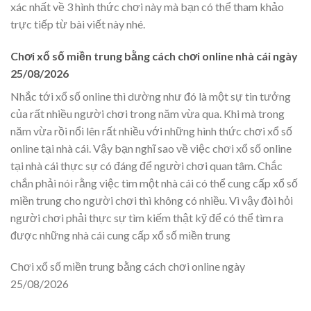
xác nhất về 3 hình thức chơi này mà bạn có thể tham khảo
trực tiếp từ bài viết này nhé.
Chơi xổ số miền trung bằng cách chơi online nhà cái ngày
25/08/2026
Nhắc tới xổ số online thì dường như đó là một sự tin tưởng
của rất nhiều người chơi trong năm vừa qua. Khi mà trong
năm vừa rồi nổi lên rất nhiều với những hình thức chơi xổ số
online tại nhà cái. Vậy bạn nghĩ sao về việc chơi xổ số online
tại nhà cái thực sự có đáng để người chơi quan tâm. Chắc
chắn phải nói rằng việc tìm một nhà cái có thể cung cấp xổ số
miền trung cho người chơi thì không có nhiều. Vì vậy đòi hỏi
người chơi phải thực sự tìm kiếm thật kỹ để có thể tìm ra
được những nhà cái cung cấp xổ số miền trung
Chơi xổ số miền trung bằng cách chơi online ngày
25/08/2026