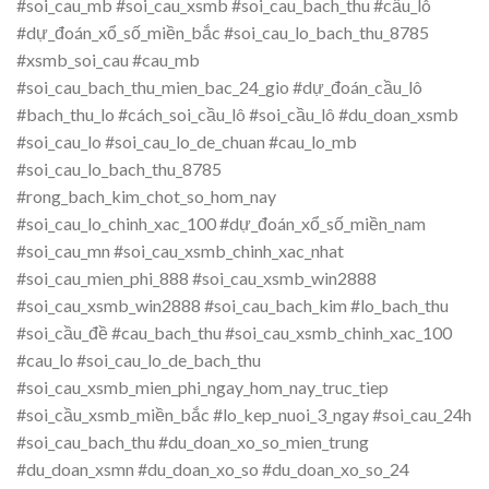
#soi_cau_mb #soi_cau_xsmb #soi_cau_bach_thu #cầu_lô
#dự_đoán_xổ_số_miền_bắc #soi_cau_lo_bach_thu_8785
#xsmb_soi_cau #cau_mb
#soi_cau_bach_thu_mien_bac_24_gio #dự_đoán_cầu_lô
#bach_thu_lo #cách_soi_cầu_lô #soi_cầu_lô #du_doan_xsmb
#soi_cau_lo #soi_cau_lo_de_chuan #cau_lo_mb
#soi_cau_lo_bach_thu_8785
#rong_bach_kim_chot_so_hom_nay
#soi_cau_lo_chinh_xac_100 #dự_đoán_xổ_số_miền_nam
#soi_cau_mn #soi_cau_xsmb_chinh_xac_nhat
#soi_cau_mien_phi_888 #soi_cau_xsmb_win2888
#soi_cau_xsmb_win2888 #soi_cau_bach_kim #lo_bach_thu
#soi_cầu_đề #cau_bach_thu #soi_cau_xsmb_chinh_xac_100
#cau_lo #soi_cau_lo_de_bach_thu
#soi_cau_xsmb_mien_phi_ngay_hom_nay_truc_tiep
#soi_cầu_xsmb_miền_bắc #lo_kep_nuoi_3_ngay #soi_cau_24h
#soi_cau_bach_thu #du_doan_xo_so_mien_trung
#du_doan_xsmn #du_doan_xo_so #du_doan_xo_so_24