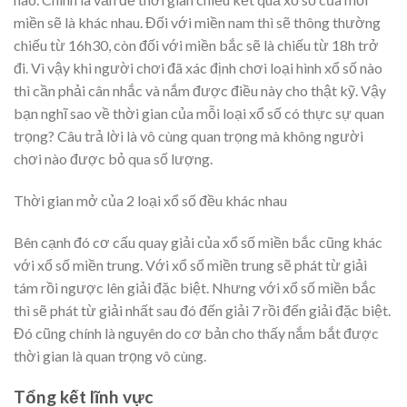
miền sẽ là khác nhau. Đối với miền nam thì sẽ thông thường
chiếu từ 16h30, còn đối với miền bắc sẽ là chiếu từ 18h trở
đi. Vì vậy khi người chơi đã xác định chơi loại hình xổ số nào
thì cần phải cân nhắc và nắm được điều này cho thật kỹ. Vậy
bạn nghĩ sao về thời gian của mỗi loại xổ số có thực sự quan
trọng? Câu trả lời là vô cùng quan trọng mà không người
chơi nào được bỏ qua số lượng.
Thời gian mở của 2 loại xổ số đều khác nhau
Bên cạnh đó cơ cấu quay giải của xổ số miền bắc cũng khác
với xổ số miền trung. Với xổ số miền trung sẽ phát từ giải
tám rồi ngược lên giải đặc biệt. Nhưng với xổ số miền bắc
thì sẽ phát từ giải nhất sau đó đến giải 7 rồi đến giải đặc biệt.
Đó cũng chính là nguyên do cơ bản cho thấy nắm bắt được
thời gian là quan trọng vô cùng.
Tổng kết lĩnh vực