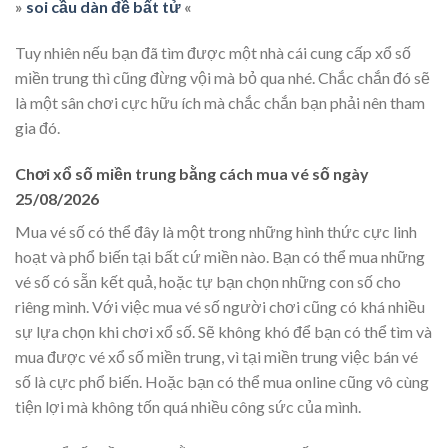
»
soi cầu dàn đề bất tử
«
Tuy nhiên nếu bạn đã tìm được một nhà cái cung cấp xổ số
miền trung thì cũng đừng vội mà bỏ qua nhé. Chắc chắn đó sẽ
là một sân chơi cực hữu ích mà chắc chắn bạn phải nên tham
gia đó.
Chơi xổ số miền trung bằng cách mua vé số ngày
25/08/2026
Mua vé số có thể đây là một trong những hình thức cực linh
hoạt và phổ biến tại bất cứ miền nào. Bạn có thể mua những
vé số có sẵn kết quả, hoặc tự bạn chọn những con số cho
riêng mình. Với việc mua vé số người chơi cũng có khá nhiều
sự lựa chọn khi chơi xổ số. Sẽ không khó để bạn có thể tìm và
mua được vé xổ số miền trung, vì tại miền trung việc bán vé
số là cực phổ biến. Hoặc bạn có thể mua online cũng vô cùng
tiện lợi mà không tốn quá nhiều công sức của mình.