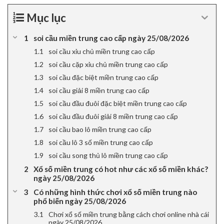
Mục lục
soi cầu miền trung cao cấp ngày 25/08/2026
soi cầu xỉu chủ miền trung cao cấp
soi cầu cặp xỉu chủ miền trung cao cấp
soi cầu đặc biệt miền trung cao cấp
soi cầu giải 8 miền trung cao cấp
soi cầu đầu đuôi đặc biệt miền trung cao cấp
soi cầu đầu đuôi giải 8 miền trung cao cấp
soi cầu bao lô miền trung cao cấp
soi cầu lô 3 số miền trung cao cấp
soi cầu song thủ lô miền trung cao cấp
Xổ số miền trung có hot như các xổ số miền khác?
ngày 25/08/2026
Có những hình thức chơi xổ số miền trung nào
phổ biến ngày 25/08/2026
Chơi xổ số miền trung bằng cách chơi online nhà cái
ngày 25/08/2026