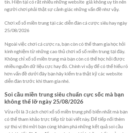
tín. Hiện tại có rất nhiều những website giả không uy tín nên
người chơi phải thật sự cảnh giác những vấn đề như vậy.
Chơi xổ số miền trung tại các diễn đàn cá cược siêu hay ngày
25/08/2026
Ngoài việc chơi cá cược ra, bạn còn có thể tham gia học hỏi
kinh nghiệm từ những cao thủ chơi xổ số miền trung tại đây.
Không chỉ xổ số miền trung mà bạn còn có thể học hỏi được
nhiều nguồn dữ liệu cực hay đó. Chính vì vậy để có thể hiểu rõ
hơn vấn đề dưới đây bạn hãy kiểm tra thật kỹ các website
diễn đàn trước khi tham gia nhé.
Soi cầu miền trung siêu chuẩn cực sốc mà bạn
không thể lỡ ngày 25/08/2026
Vừa rồi là 3 cách chơi xổ số miền trung phổ biến nhất mà bạn
có thể tham khảo trực tiếp từ bài viết này. Để tiếp nối thêm
sự thú vị thì mời bạn cùng khám phá những kết quả soi cầu