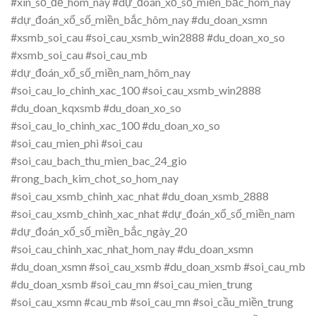
#xin_số_đề_hôm_nay #dự_đoán_xổ_số_miền_bắc_hôm_nay
#dự_đoán_xổ_số_miền_bắc_hôm_nay #du_doan_xsmn
#xsmb_soi_cau #soi_cau_xsmb_win2888 #du_doan_xo_so
#xsmb_soi_cau #soi_cau_mb
#dự_đoán_xổ_số_miền_nam_hôm_nay
#soi_cau_lo_chinh_xac_100 #soi_cau_xsmb_win2888
#du_doan_kqxsmb #du_doan_xo_so
#soi_cau_lo_chinh_xac_100 #du_doan_xo_so
#soi_cau_mien_phi #soi_cau
#soi_cau_bach_thu_mien_bac_24_gio
#rong_bach_kim_chot_so_hom_nay
#soi_cau_xsmb_chinh_xac_nhat #du_doan_xsmb_2888
#soi_cau_xsmb_chinh_xac_nhat #dự_đoán_xổ_số_miền_nam
#dự_đoán_xổ_số_miền_bắc_ngày_20
#soi_cau_chinh_xac_nhat_hom_nay #du_doan_xsmn
#du_doan_xsmn #soi_cau_xsmb #du_doan_xsmb #soi_cau_mb
#du_doan_xsmb #soi_cau_mn #soi_cau_mien_trung
#soi_cau_xsmn #cau_mb #soi_cau_mn #soi_cầu_miền_trung