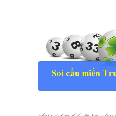
Hiểu rõ cách đánh xổ số miền Trung mới có 