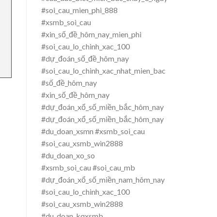
#soi_cau_mien_phi_888
#xsmb_soi_cau
#xin_số_đề_hôm_nay_mien_phi
#soi_cau_lo_chinh_xac_100
#dự_đoán_số_đề_hôm_nay
#soi_cau_lo_chinh_xac_nhat_mien_bac
#số_đề_hôm_nay
#xin_số_đề_hôm_nay
#dự_đoán_xổ_số_miền_bắc_hôm_nay
#dự_đoán_xổ_số_miền_bắc_hôm_nay
#du_doan_xsmn #xsmb_soi_cau
#soi_cau_xsmb_win2888
#du_doan_xo_so
#xsmb_soi_cau #soi_cau_mb
#dự_đoán_xổ_số_miền_nam_hôm_nay
#soi_cau_lo_chinh_xac_100
#soi_cau_xsmb_win2888
#du_doan_kqxsmb