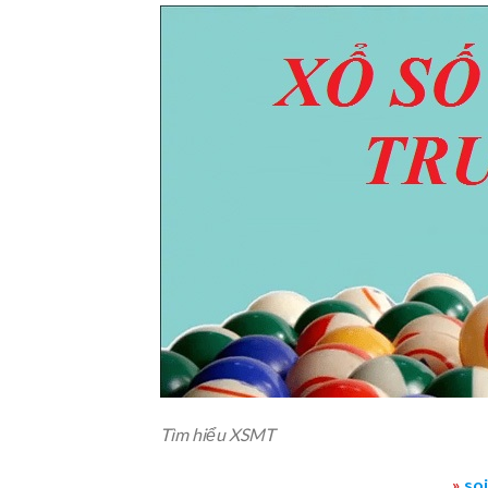
Tìm hiểu XSMT
»
so