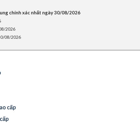
Trung chính xác nhất ngày 30/08/2026
6
/08/2026
 30/08/2026
p
cao cấp
 cấp