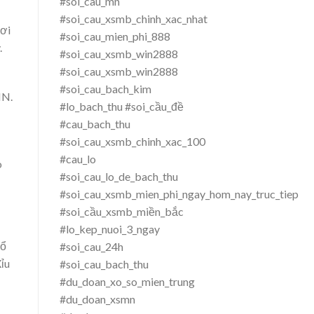
#soi_cau_mn
#soi_cau_xsmb_chinh_xac_nhat
hơi
#soi_cau_mien_phi_888
.
#soi_cau_xsmb_win2888
#soi_cau_xsmb_win2888
#soi_cau_bach_kim
MN.
#lo_bach_thu #soi_cầu_đề
#cau_bach_thu
#soi_cau_xsmb_chinh_xac_100
#cau_lo
o
#soi_cau_lo_de_bach_thu
#soi_cau_xsmb_mien_phi_ngay_hom_nay_truc_tiep
#soi_cầu_xsmb_miền_bắc
#lo_kep_nuoi_3_ngay
xổ
#soi_cau_24h
Xỉu
#soi_cau_bach_thu
#du_doan_xo_so_mien_trung
#du_doan_xsmn