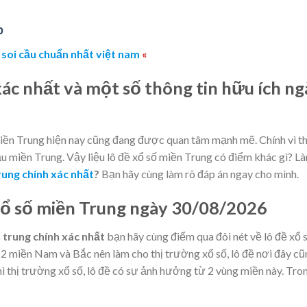
p
soi cầu chuẩn nhất việt nam
«
xác nhất và một số thông tin hữu ích ng
iền Trung hiện nay cũng đang được quan tâm mạnh mẽ. Chính vì t
ầu miền Trung. Vậy liệu lô đề xổ số miền Trung có điểm khác gì? L
rung chính xác nhất
?
Bạn hãy cùng làm rõ đáp án ngay cho mình.
 xổ số miền Trung ngày 30/08/2026
n trung chính xác nhất
bạn hãy cùng điểm qua đôi nét về lô đề xổ 
a 2 miền Nam và Bắc nên làm cho thị trường xổ số, lô đề nơi đây c
hì thị trường xổ số, lô đề có sự ảnh hưởng từ 2 vùng miền này. Tro