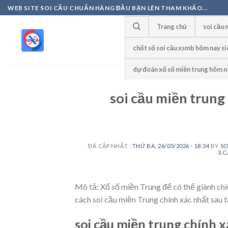
Skip
WEB SITE SOI CẦU CHUẨN HÀNG ĐẦU BẠN LÊN THAM KHẢO...
to
Trang chủ
soi cầu 
content
chốt số soi cầu xsmb hôm nay s
dự đoán xổ số miền trung hôm n
soi cầu miền trung
ĐÃ CẬP NHẬT :
THỨ BA, 26/05/2026 - 18:34
BY
SO
3 C
Mô tả: Xổ số miền Trung để có thể giành chi
cách soi cầu miền Trung chính xác nhất sau t
soi cầu miền trung chính