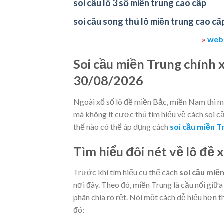
soi cầu lô 3 số miền trung cao cấp
soi cầu song thủ lô miền trung cao cấ
»
web 
Soi cầu miền Trung chính 
30/08/2026
Ngoài xổ số lô đề miền Bắc, miền Nam thì m
mà không ít cược thủ tìm hiểu về cách soi c
thế nào có thể áp dụng cách
soi cầu miền T
Tìm hiểu đôi nét về lô đề
Trước khi tìm hiểu cụ thể cách
soi cầu miề
nơi đây. Theo đó, miền Trung là cầu nối giữ
phân chia rõ rệt. Nói một cách dễ hiểu hơn t
đó: