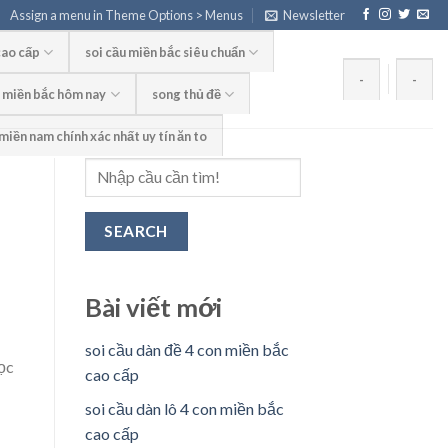
Assign a menu in Theme Options > Menus
Newsletter
cao cấp
soi cầu miền bắc siêu chuẩn
-
-
ố miền bắc hôm nay
song thủ đề
 miền nam chính xác nhất uy tín ăn to
SEARCH
Bài viết mới
soi cầu dàn đề 4 con miền bắc
học
cao cấp
soi cầu dàn lô 4 con miền bắc
cao cấp