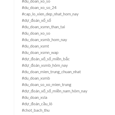
#du_doan_xo_so
#du_doan_xo_so_24
#cap_lo_xien_dep_nhat_hom_nay
#dự_đoán_xổ_số
#du_doan_xsmn_than_tai
#du_doan_xo_so
#du_doan_xsmb_hom_nay
#du_doan_xsmt
#du_doan_xsmn_wap
#dự_đoán_xổ_số_miền_bắc
#dự_đoán_xsmb_hôm_nay
#du_doan_mien_trung_chuan_nhat
#du_doan_xsmb
#du_doan_so_xo_mien_trung
#dự_đoán_xổ_số_miền_nam_hôm_nay
#du_doan_xsla
#dự_đoán_cầu_lô
#chot_bach_thu