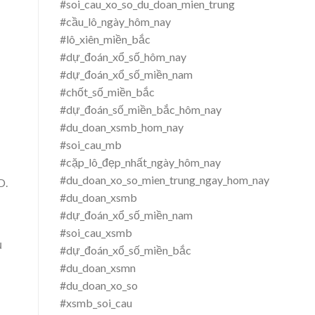
#soi_cau_xo_so_du_doan_mien_trung
#cầu_lô_ngày_hôm_nay
#lô_xiên_miền_bắc
#dự_đoán_xổ_số_hôm_nay
#dự_đoán_xổ_số_miền_nam
#chốt_số_miền_bắc
#dự_đoán_số_miền_bắc_hôm_nay
#du_doan_xsmb_hom_nay
#soi_cau_mb
#cặp_lô_đẹp_nhất_ngày_hôm_nay
#du_doan_xo_so_mien_trung_ngay_hom_nay
D.
#du_doan_xsmb
#dự_đoán_xổ_số_miền_nam
#soi_cau_xsmb
ụ
#dự_đoán_xổ_số_miền_bắc
#du_doan_xsmn
#du_doan_xo_so
#xsmb_soi_cau