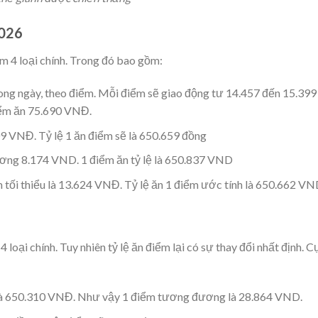
026
m 4 loại chính. Trong đó bao gồm:
 trong ngày, theo điểm. Mỗi điểm sẽ giao động tư 14.457 đến 15.399
iểm ăn 75.690 VNĐ.
09 VNĐ. Tỷ lệ 1 ăn điểm sẽ là 650.659 đồng
ương 8.174 VND. 1 điểm ăn tỷ lệ là 650.837 VND
m tối thiểu là 13.624 VNĐ. Tỷ lệ ăn 1 điểm ước tính là 650.662 VN
loại chính. Tuy nhiên tỷ lệ ăn điểm lại có sự thay đổi nhất định. C
 là 650.310 VNĐ. Như vậy 1 điểm tương đương là 28.864 VND.