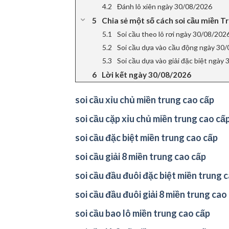
Đánh lô xiên ngày 30/08/2026
Chia sẻ một số cách soi cầu miền 
Soi cầu theo lô rơi ngày 30/08/202
Soi cầu dựa vào cầu động ngày 30
Soi cầu dựa vào giải đặc biệt ngày
Lời kết ngày 30/08/2026
soi cầu xỉu chủ miền trung cao cấp
soi cầu cặp xỉu chủ miền trung cao cấ
soi cầu đặc biệt miền trung cao cấp
soi cầu giải 8 miền trung cao cấp
soi cầu đầu đuôi đặc biệt miền trung 
soi cầu đầu đuôi giải 8 miền trung cao
soi cầu bao lô miền trung cao cấp