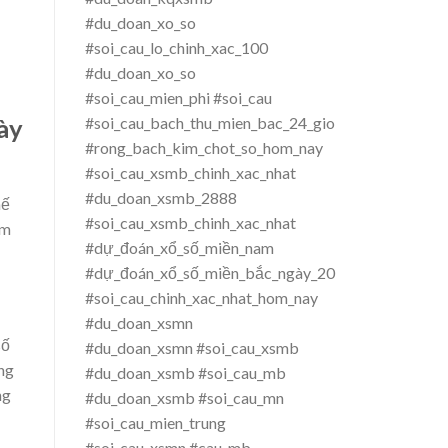
#du_doan_xo_so
#soi_cau_lo_chinh_xac_100
#du_doan_xo_so
#soi_cau_mien_phi #soi_cau
#soi_cau_bach_thu_mien_bac_24_gio
ày
#rong_bach_kim_chot_so_hom_nay
#soi_cau_xsmb_chinh_xac_nhat
#du_doan_xsmb_2888
hế
#soi_cau_xsmb_chinh_xac_nhat
àm
#dự_đoán_xổ_số_miền_nam
#dự_đoán_xổ_số_miền_bắc_ngày_20
#soi_cau_chinh_xac_nhat_hom_nay
#du_doan_xsmn
số
#du_doan_xsmn #soi_cau_xsmb
ũng
#du_doan_xsmb #soi_cau_mb
ng
#du_doan_xsmb #soi_cau_mn
#soi_cau_mien_trung
#soi_cau_xsmn #cau_mb