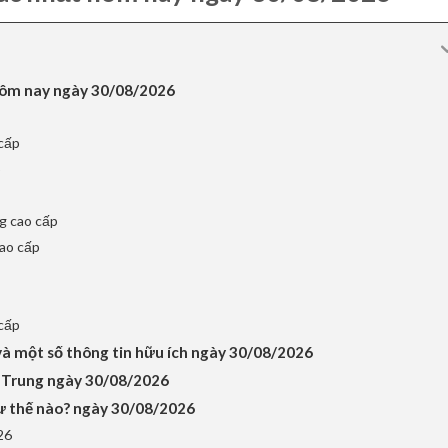
 hôm nay ngày 30/08/2026
 cấp
p
ng cao cấp
cao cấp
 cấp
và một số thông tin hữu ích ngày 30/08/2026
ền Trung ngày 30/08/2026
ư thế nào? ngày 30/08/2026
26