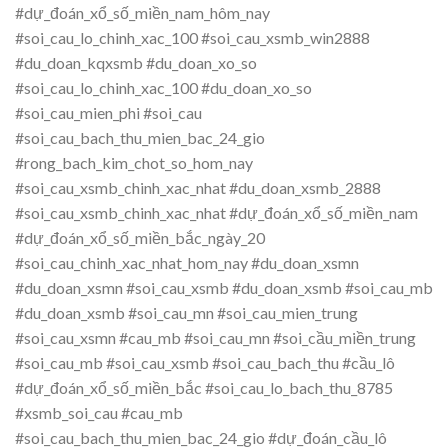
#dự_đoán_xổ_số_miền_nam_hôm_nay
#soi_cau_lo_chinh_xac_100 #soi_cau_xsmb_win2888
#du_doan_kqxsmb #du_doan_xo_so
#soi_cau_lo_chinh_xac_100 #du_doan_xo_so
#soi_cau_mien_phi #soi_cau
#soi_cau_bach_thu_mien_bac_24_gio
#rong_bach_kim_chot_so_hom_nay
#soi_cau_xsmb_chinh_xac_nhat #du_doan_xsmb_2888
#soi_cau_xsmb_chinh_xac_nhat #dự_đoán_xổ_số_miền_nam
#dự_đoán_xổ_số_miền_bắc_ngày_20
#soi_cau_chinh_xac_nhat_hom_nay #du_doan_xsmn
#du_doan_xsmn #soi_cau_xsmb #du_doan_xsmb #soi_cau_mb
#du_doan_xsmb #soi_cau_mn #soi_cau_mien_trung
#soi_cau_xsmn #cau_mb #soi_cau_mn #soi_cầu_miền_trung
#soi_cau_mb #soi_cau_xsmb #soi_cau_bach_thu #cầu_lô
#dự_đoán_xổ_số_miền_bắc #soi_cau_lo_bach_thu_8785
#xsmb_soi_cau #cau_mb
#soi_cau_bach_thu_mien_bac_24_gio #dự_đoán_cầu_lô