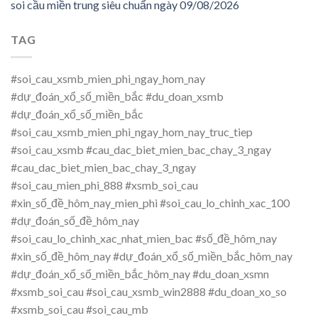
soi cầu miền trung siêu chuẩn ngày 09/08/2026
TAG
#soi_cau_xsmb_mien_phi_ngay_hom_nay
#dự_đoán_xổ_số_miền_bắc #du_doan_xsmb
#dự_đoán_xổ_số_miền_bắc
#soi_cau_xsmb_mien_phi_ngay_hom_nay_truc_tiep
#soi_cau_xsmb #cau_dac_biet_mien_bac_chay_3_ngay
#cau_dac_biet_mien_bac_chay_3_ngay
#soi_cau_mien_phi_888 #xsmb_soi_cau
#xin_số_đề_hôm_nay_mien_phi #soi_cau_lo_chinh_xac_100
#dự_đoán_số_đề_hôm_nay
#soi_cau_lo_chinh_xac_nhat_mien_bac #số_đề_hôm_nay
#xin_số_đề_hôm_nay #dự_đoán_xổ_số_miền_bắc_hôm_nay
#dự_đoán_xổ_số_miền_bắc_hôm_nay #du_doan_xsmn
#xsmb_soi_cau #soi_cau_xsmb_win2888 #du_doan_xo_so
#xsmb_soi_cau #soi_cau_mb