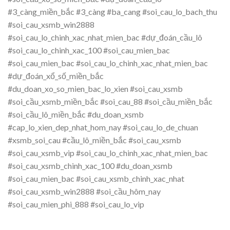
#3_càng_miền_bắc #3_càng #ba_cang #soi_cau_lo_bach_thu
#soi_cau_xsmb_win2888
#soi_cau_lo_chinh_xac_nhat_mien_bac #dự_đoán_cầu_lô
#soi_cau_lo_chinh_xac_100 #soi_cau_mien_bac
#soi_cau_mien_bac #soi_cau_lo_chinh_xac_nhat_mien_bac
#dự_đoán_xổ_số_miền_bắc
#du_doan_xo_so_mien_bac_lo_xien #soi_cau_xsmb
#soi_cầu_xsmb_miền_bắc #soi_cau_88 #soi_cầu_miền_bắc
#soi_cầu_lô_miền_bắc #du_doan_xsmb
#cap_lo_xien_dep_nhat_hom_nay #soi_cau_lo_de_chuan
#xsmb_soi_cau #cầu_lô_miền_bắc #soi_cau_xsmb
#soi_cau_xsmb_vip #soi_cau_lo_chinh_xac_nhat_mien_bac
#soi_cau_xsmb_chinh_xac_100 #du_doan_xsmb
#soi_cau_mien_bac #soi_cau_xsmb_chinh_xac_nhat
#soi_cau_xsmb_win2888 #soi_cầu_hôm_nay
#soi_cau_mien_phi_888 #soi_cau_lo_vip