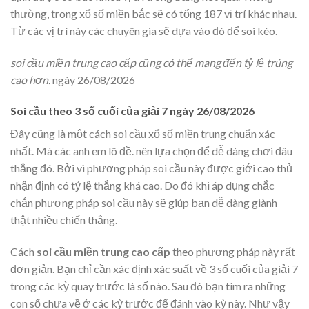
thường, trong xổ số miền bắc sẽ có tổng 187 vị trí khác nhau.
Từ các vị trí này các chuyên gia sẽ dựa vào đó để soi kèo.
soi cầu miền trung cao cấp cũng có thể mang đến tỷ lệ trúng
cao hơn.
ngày 26/08/2026
Soi cầu theo 3 số cuối của giải 7 ngày 26/08/2026
Đây cũng là một cách soi cầu xổ số miền trung chuẩn xác
nhất. Mà các anh em lô đề. nên lựa chọn để dễ dàng chơi đâu
thắng đó. Bởi vì phương pháp soi cầu này được giới cao thủ
nhận định có tỷ lệ thắng khá cao. Do đó khi áp dụng chắc
chắn phương pháp soi cầu này sẽ giúp bạn dễ dàng giành
thật nhiều chiến thắng.
Cách
soi cầu miền trung cao cấp
theo phương pháp này rất
đơn giản. Bạn chỉ cần xác định xác suất về 3 số cuối của giải 7
trong các kỳ quay trước là số nào. Sau đó bạn tìm ra những
con số chưa về ở các kỳ trước để đánh vào kỳ này. Như vậy