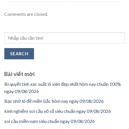
Comments are closed.
SEARCH
Bài viết mới
Bí quyết tính xác suất lô xiên đẹp nhất hôm nay chuẩn 100%
ngày 09/08/2026
Bạc nhớ lô đề miền bắc hôm nay ngày 09/08/2026
kinh nghiệm soi cầu xổ số siêu chuẩn ngày 09/08/2026
soi cầu miền nam siêu chuẩn ngày 09/08/2026