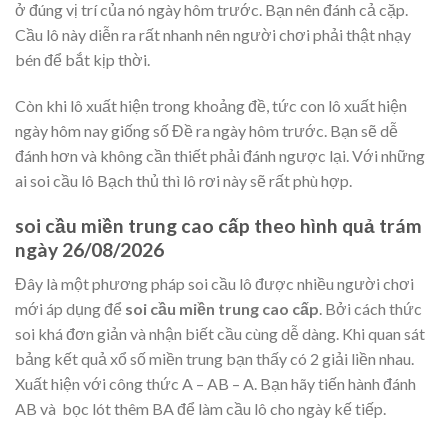
ở đúng vị trí của nó ngày hôm trước. Bạn nên đánh cả cặp.
Cầu lô này diễn ra rất nhanh nên người chơi phải thật nhạy
bén để bắt kịp thời.
Còn khi lô xuất hiện trong khoảng đề, tức con lô xuất hiện
ngày hôm nay giống số Đề ra ngày hôm trước. Bạn sẽ dễ
đánh hơn và không cần thiết phải đánh ngược lại. Với những
ai soi cầu lô Bạch thủ thì lô rơi này sẽ rất phù hợp.
soi cầu miền trung cao cấp theo hình quả trám
ngày 26/08/2026
Đây là một phương pháp soi cầu lô được nhiều người chơi
mới áp dụng để
soi cầu miền trung cao cấp
. Bởi cách thức
soi khá đơn giản và nhận biết cầu cùng dễ dàng. Khi quan sát
bảng kết quả xổ số miền trung bạn thấy có 2 giải liền nhau.
Xuất hiện với công thức A – AB – A. Bạn hãy tiến hành đánh
AB và bọc lót thêm BA để làm cầu lô cho ngày kế tiếp.