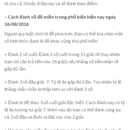
lô cho cả 3 hoặc 8 đài này và sẽ đánh theo điểm.
– Cách đánh số đề miền trung phổ biến hiện nay ngày
26/08/2026
Ngoài quy luật chơi lô đề phía trên. Bạn có thể lựa chọn một
số hình thức đánh lô đề khác cũng khá phổ biến:
+ Đánh 2 số cuối: Đánh 2 số cuối trong 11 giải về (tuy nhiên
bạn chỉ cần trả tiền cho 18 giải), nếu thắng số tiền nhận về
gấp 82 lần.
+ Đánh 3 số đầu giải 7: Tỷ lệ ăn gấp 863 lần. Tuy nhiên tỷ lệ
thắng chắc chắn là thấp hơn so với đánh 2 số.
+ Đánh lô đề theo 3 số cuối giải đặc biệt: Cách đánh này có tỷ
lệ ăn tương tự giải 7, thêm vào đó bạn có thể đánh cùng lúc
cả 3 số đầu và đuôi và đặt cọc cho 2 giải.