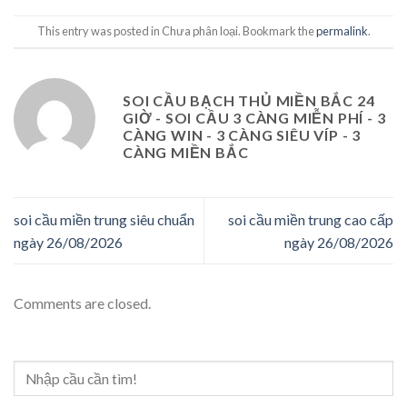
This entry was posted in Chưa phân loại. Bookmark the
permalink
.
SOI CẦU BẠCH THỦ MIỀN BẮC 24
GIỜ - SOI CẦU 3 CÀNG MIỄN PHÍ - 3
CÀNG WIN - 3 CÀNG SIÊU VÍP - 3
CÀNG MIỀN BẮC
soi cầu miền trung siêu chuẩn
soi cầu miền trung cao cấp
ngày 26/08/2026
ngày 26/08/2026
Comments are closed.