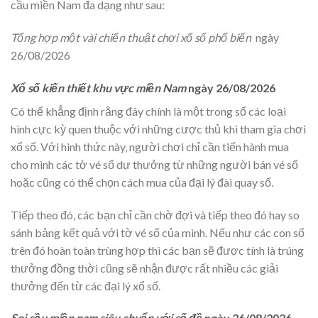
cầu miền Nam đa dạng như sau:
Tổng hợp một vài chiến thuật chơi xổ số phổ biến
ngày
26/08/2026
Xổ số kiến thiết khu vực miền Nam
ngày 26/08/2026
Có thể khẳng định rằng đây chính là một trong số các loại
hình cực kỳ quen thuộc với những cược thủ khi tham gia chơi
xổ số. Với hình thức này, người chơi chỉ cần tiến hành mua
cho mình các tờ vé số dự thưởng từ những người bán vé số
hoặc cũng có thể chọn cách mua của đại lý đài quay số.
Tiếp theo đó, các bạn chỉ cần chờ đợi và tiếp theo đó hay so
sánh bảng kết quả với tờ vé số của mình. Nếu như các con số
trên đó hoàn toàn trùng hợp thì các bạn sẽ được tính là trúng
thưởng đồng thời cũng sẽ nhận được rất nhiều các giải
thưởng đến từ các đại lý xổ số.
Soi cầu miền nam siêu chuẩn với số đề
ngày 26/08/2026