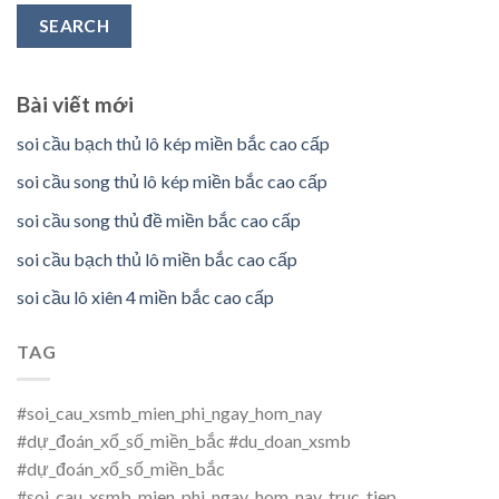
SEARCH
Bài viết mới
soi cầu bạch thủ lô kép miền bắc cao cấp
soi cầu song thủ lô kép miền bắc cao cấp
soi cầu song thủ đề miền bắc cao cấp
soi cầu bạch thủ lô miền bắc cao cấp
soi cầu lô xiên 4 miền bắc cao cấp
TAG
#soi_cau_xsmb_mien_phi_ngay_hom_nay
#dự_đoán_xổ_số_miền_bắc #du_doan_xsmb
#dự_đoán_xổ_số_miền_bắc
#soi_cau_xsmb_mien_phi_ngay_hom_nay_truc_tiep