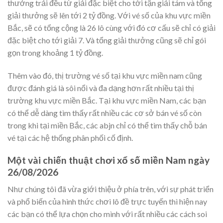
thưởng trải đều từ giải đặc biệt cho tới tận giải tám và tổng
giải thưởng sẽ lên tới 2 tỷ đồng. Với vé số của khu vực miền
Bắc, sẽ có tổng cộng là 26 lô cùng với đó cơ cấu sẽ chỉ có giải
đặc biệt cho tới giải 7. Và tổng giải thưởng cũng sẽ chỉ gói
gọn trong khoảng 1 tỷ đồng.
Thêm vào đó, thị trường vé số tại khu vực miền nam cũng
được đánh giá là sôi nổi và đa dạng hơn rất nhiều tại thị
trường khu vực miền Bắc. Tại khu vực miền Nam, các bạn
có thể dễ dàng tìm thấy rất nhiều các cơ sở bán vé số còn
trong khi tại miền Bắc, các abjn chỉ có thể tìm thấy chỗ bán
vé tại các hệ thống phân phối cố định.
Một vài chiến thuật chơi xổ số miền Nam ngày
26/08/2026
Như chúng tôi đã vừa giới thiệu ở phía trên, với sự phát triển
và phổ biến của hình thức chơi lô đề trực tuyến thì hiện nay
các bạn có thể lựa chọn cho mình với rất nhiều các cách soi