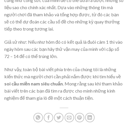
cũng như công sức của mình để có thể đưa ra được những số
liệu sao cho chính xác nhất. Dựa vào những thông tin mà
người chơi đã tham khảo và tổng hợp được, từ đó các bạn
sẽ có thể dự đoán các cầu số đề cho những kỳ quay thưởng
tiếp theo trong tương lai.
Giả sử như: Nếu như hôm đó có kết quả là đuôi câm 1 thì vào
ngày hôm sau các bạn hãy thử vận may của mình với cặp số
72 – 14 để có thể trúng lớn.
Như vậy, toàn bộ bài viết phía trên của chúng tôi là những
kiến thức mà người chơi cần phải nắm được khi tìm hiểu về
soi cầu miền nam siêu chuẩn
. Mong rằng sau khi tham khảo
bài viết trên các bạn đã tìm ra được cho mình những kinh
nghiệm để tham gia lô đề một cách thuận tiện.