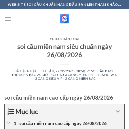
Skip
WEB SITE SOI CẦU CHUẨN HÀNG ĐẦU BẠN LÊN THAM KHẢO...
to
content
CHƯA PHÂN LOẠI
soi cầu miền nam siêu chuẩn ngày
26/08/2026
ĐÃ CẬP NHẬT :
THỨ SÁU, 22/05/2026 - 18:50
BY
SOI CẦU BẠCH
THỦ MIỀN BẮC 24 GIỜ - SOI CẦU 3 CÀNG MIỄN PHÍ - 3 CÀNG WIN
- 3 CÀNG SIÊU VÍP - 3 CÀNG MIỀN BẮC
soi cầu miền nam cao cấp ngày 26/08/2026
Mục lục
soi cầu miền nam cao cấp ngày 26/08/2026