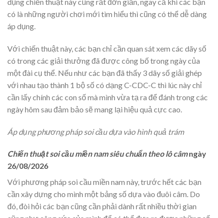
dụng chiến thuật này cũng rất đơn giản, ngay cả khi các bạn
có là những người chơi mới tìm hiểu thì cũng có thể dễ dàng
áp dụng.
Với chiến thuật này, các bạn chỉ cần quan sát xem các dãy số
có trong các giải thưởng đã được công bố trong ngày của
một đài cụ thể. Nếu như các bạn đã thấy 3 dãy số giải ghép
với nhau tạo thành 1 bộ số có dạng C-CDC-C thì lúc này chỉ
cần lấy chính các con số mà mình vừa tạ ra để đánh trong các
ngày hôm sau đảm bảo sẽ mang lại hiệu quả cực cao.
Áp dụng phương pháp soi cầu dựa vào hình quả trám
Chiến thuật soi cầu miền nam siêu chuẩn theo lô câm
ngày
26/08/2026
Với phương pháp soi cầu miền nam này, trước hết các bạn
cần xây dựng cho mình một bảng số dựa vào đuôi câm. Do
đó, đòi hỏi các bạn cũng cần phải dành rất nhiều thời gian