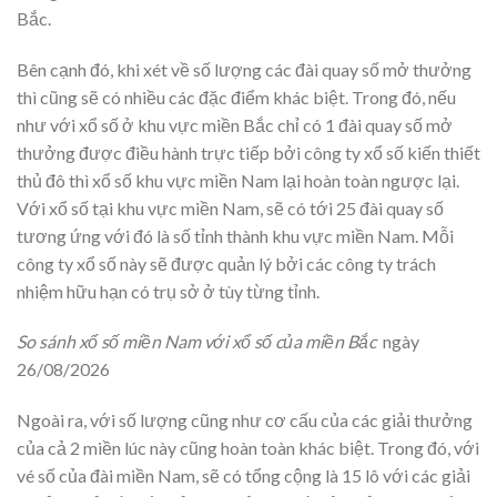
Bắc.
Bên cạnh đó, khi xét về số lượng các đài quay số mở thưởng
thì cũng sẽ có nhiều các đặc điểm khác biệt. Trong đó, nếu
như với xổ số ở khu vực miền Bắc chỉ có 1 đài quay số mở
thưởng được điều hành trực tiếp bởi công ty xổ số kiến thiết
thủ đô thì xổ số khu vực miền Nam lại hoàn toàn ngược lại.
Với xổ số tại khu vực miền Nam, sẽ có tới 25 đài quay số
tương ứng với đó là số tỉnh thành khu vực miền Nam. Mỗi
công ty xổ số này sẽ được quản lý bởi các công ty trách
nhiệm hữu hạn có trụ sở ở tùy từng tỉnh.
So sánh xổ số miền Nam với xổ số của miền Bắc
ngày
26/08/2026
Ngoài ra, với số lượng cũng như cơ cấu của các giải thưởng
của cả 2 miền lúc này cũng hoàn toàn khác biệt. Trong đó, với
vé số của đài miền Nam, sẽ có tổng cộng là 15 lô với các giải