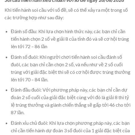
Khi tiến hành soi cầu với số đề, sẽ có thể xảy ra một trong số
các trường hợp như sau đây:
Đánh số đầu: Khi lựa chọn hình thức này, các bạn chỉ cần
tiến hành chọn 2 số về giải 8 của tỉnh đó và sẽ cơ hội trúng
lên tới 72 – 86 lần
Đánh số đuôi: Khi người chơi tiến hành soi cầu đánh số
đuôi, các bạn chỉ cần chọn 2 số, và nếu như về 2 số cuối
trùng với giải đặc biệt thì sẽ có cơ hội được trúng thưởng
lên tới 70 – 84 lần.
Đánh đầu đuôi: Với phương pháp này, các bạn chỉ cần dự
đoán 2 số cuối của giải đặc biệt cùng với đó là giải 8 thì tỷ
lệ trúng thưởng và giành chiến thắng sẽ gấp tới 46 cho tới
87 lần.
Đánh xỉu chủ đuôi: Khi lựa chọn phương pháp này, các bạn
chỉ cần tiến hành dự đoán 3 số đuôi của 1 giải đặc biệt của