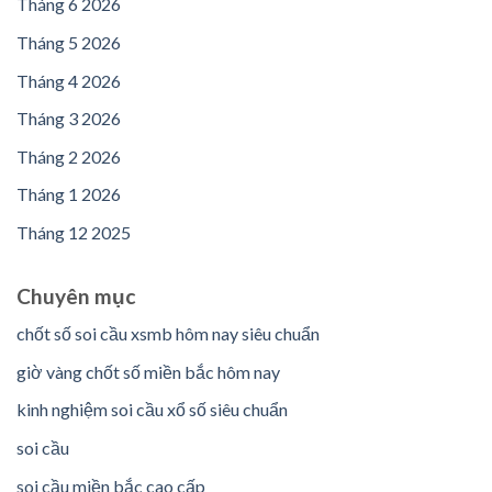
Tháng 6 2026
Tháng 5 2026
Tháng 4 2026
Tháng 3 2026
Tháng 2 2026
Tháng 1 2026
Tháng 12 2025
Chuyên mục
chốt số soi cầu xsmb hôm nay siêu chuẩn
giờ vàng chốt số miền bắc hôm nay
kinh nghiệm soi cầu xổ số siêu chuẩn
soi cầu
soi cầu miền bắc cao cấp