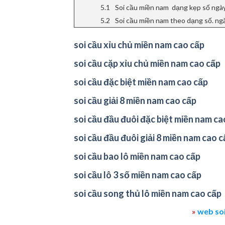
Soi cầu miền nam dạng kẹp số ngà
Soi cầu miền nam theo dạng số. n
soi cầu xỉu chủ miền nam cao cấp
soi cầu cặp xỉu chủ miền nam cao cấp
soi cầu đặc biệt miền nam cao cấp
soi cầu giải 8 miền nam cao cấp
soi cầu đầu đuôi đặc biệt miền nam ca
soi cầu đầu đuôi giải 8 miền nam cao 
soi cầu bao lô miền nam cao cấp
soi cầu lô 3 số miền nam cao cấp
soi cầu song thủ lô miền nam cao cấp
»
web soi