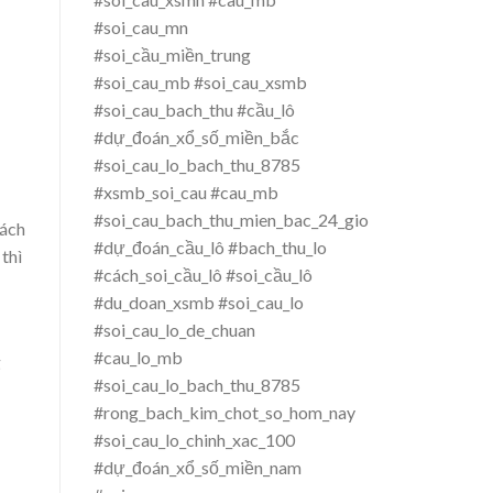
#soi_cau_mn
#soi_cầu_miền_trung
#soi_cau_mb #soi_cau_xsmb
#soi_cau_bach_thu #cầu_lô
#dự_đoán_xổ_số_miền_bắc
#soi_cau_lo_bach_thu_8785
#xsmb_soi_cau #cau_mb
#soi_cau_bach_thu_mien_bac_24_gio
cách
#dự_đoán_cầu_lô #bach_thu_lo
thì
#cách_soi_cầu_lô #soi_cầu_lô
#du_doan_xsmb #soi_cau_lo
#soi_cau_lo_de_chuan
#cau_lo_mb
g
#soi_cau_lo_bach_thu_8785
#rong_bach_kim_chot_so_hom_nay
#soi_cau_lo_chinh_xac_100
#dự_đoán_xổ_số_miền_nam