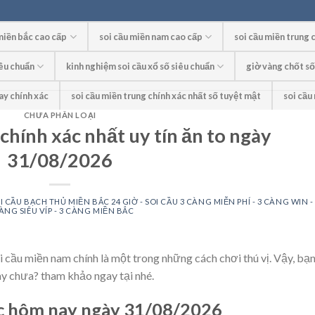
miền bắc cao cấp
soi cầu miền nam cao cấp
soi cầu miền trung 
iêu chuẩn
kinh nghiệm soi cầu xổ số siêu chuẩn
giờ vàng chốt s
ay chính xác
soi cầu miền trung chính xác nhất số tuyệt mật
soi cầu
CHƯA PHÂN LOẠI
chính xác nhất uy tín ăn to ngày
31/08/2026
I CẦU BẠCH THỦ MIỀN BẮC 24 GIỜ - SOI CẦU 3 CÀNG MIỄN PHÍ - 3 CÀNG WIN -
ÀNG SIÊU VÍP - 3 CÀNG MIỀN BẮC
i cầu miền nam chính là một trong những cách chơi thú vị. Vậy, bạ
ay chưa? tham khảo ngay tại nhé.
ác hôm nay ngày 31/08/2026