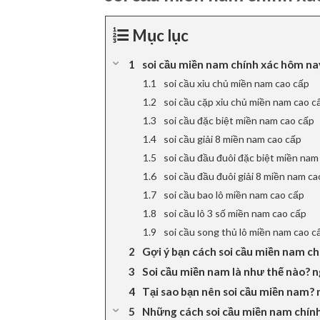
Mục lục
soi cầu miền nam chính xác hôm n
soi cầu xỉu chủ miền nam cao cấp
soi cầu cặp xỉu chủ miền nam cao c
soi cầu đặc biệt miền nam cao cấp
soi cầu giải 8 miền nam cao cấp
soi cầu đầu đuôi đặc biệt miền nam
soi cầu đầu đuôi giải 8 miền nam ca
soi cầu bao lô miền nam cao cấp
soi cầu lô 3 số miền nam cao cấp
soi cầu song thủ lô miền nam cao c
Gợi ý bạn cách soi cầu miền nam c
Soi cầu miền nam là như thế nào? 
Tại sao bạn nên soi cầu miền nam?
Những cách soi cầu miền nam chính