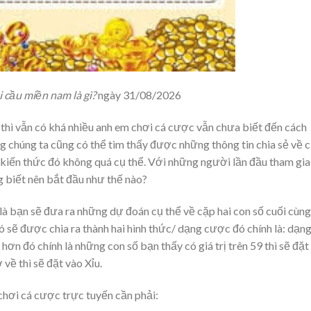
 cầu miền nam là gì?
ngày 31/08/2026
i thì vẫn có khá nhiều anh em chơi cá cược vẫn chưa biết đến cách
ng chúng ta cũng có thể tìm thấy được những thông tin chia sẻ về 
kiến thức đó không quá cụ thể. Với những người lần đầu tham gia 
 biết nên bắt đầu như thế nào?
là bạn sẽ đưa ra những dự đoán cụ thể về cặp hai con số cuối cùng
nó sẽ được chia ra thành hai hình thức/ dạng cược đó chính là: dạn
hơn đó chính là những con số bạn thấy có giá trị trên 59 thì sẽ đặt
về thì sẽ đặt vào Xỉu.
chơi cá cược trực tuyến cần phải: