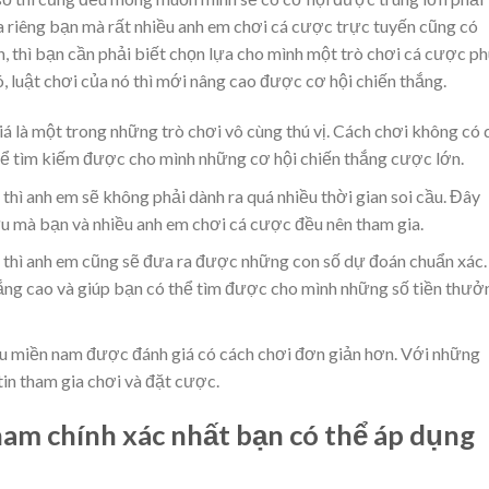
 riêng bạn mà rất nhiều anh em chơi cá cược trực tuyến cũng có
n, thì bạn cần phải biết chọn lựa cho mình một trò chơi cá cược p
ó, luật chơi của nó thì mới nâng cao được cơ hội chiến thắng.
 là một trong những trò chơi vô cùng thú vị. Cách chơi không có 
thể tìm kiếm được cho mình những cơ hội chiến thắng cược lớn.
thì anh em sẽ không phải dành ra quá nhiều thời gian soi cầu. Đây
ưu mà bạn và nhiều anh em chơi cá cược đều nên tham gia.
t, thì anh em cũng sẽ đưa ra được những con số dự đoán chuẩn xác
hắng cao và giúp bạn có thể tìm được cho mình những số tiền thưở
cầu miền nam được đánh giá có cách chơi đơn giản hơn. Với những
tin tham gia chơi và đặt cược.
nam chính xác nhất bạn có thể áp dụng