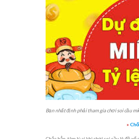
Bạn nhất định phải tham gia chơi soi cầu m
»
Chố
Chắc hẳn, tâm lý ai khi chơi soi cầu lô đề x