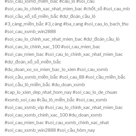
#soi_cầu_xsmb_miền_bắc #cầu_lô #soi_cầu
#soi_cau_lo_chinh_xac_nhat_mien_bac #chốt_số #soi_cau_mb
#soi_cầu_xổ_số_miền_bắc #dự_đoán_cầu_lô
#3_càng_miền_bắc #3_càng #ba_cang #soi_cau_lo_bach_thu
#soi_cau_xsmb_win2888
#soi_cau_lo_chinh_xac_nhat_mien_bac #dự_đoán_cầu_lô
#soi_cau_lo_chinh_xac_100 #soi_cau_mien_bac
#soi_cau_mien_bac #soi_cau_lo_chinh_xac_nhat_mien_bac
#dự_đoán_xổ_số_miền_bắc
#du_doan_xo_so_mien_bac_lo_xien #soi_cau_xsmb
#soi_cầu_xsmb_miền_bắc #soi_cau_88 #soi_cầu_miền_bắc
#soi_cầu_lô_miền_bắc #du_doan_xsmb
#cap_lo_xien_dep_nhat_hom_nay #soi_cau_lo_de_chuan
#xsmb_soi_cau #cầu_lô_miền_bắc #soi_cau_xsmb
#soi_cau_xsmb_vip #soi_cau_lo_chinh_xac_nhat_mien_bac
#soi_cau_xsmb_chinh_xac_100 #du_doan_xsmb
#soi_cau_mien_bac #soi_cau_xsmb_chinh_xac_nhat
#soi_cau_xsmb_win2888 #soi_cầu_hôm_nay