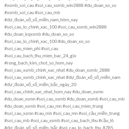
#xsmb_soi_cau #soi_cau_xsmb_win2888 #du_doan_xo_so
#xsmb_soi_cau #soi_cau_mb
#dự_đoán_xổ_số_miền_nam_hôm_nay
#soi_cau_lo_chinh_xac_100 #soi_cau_xsmb_win2888
#du_doan_kqxsmb #du_doan_xo_so
#soi_cau_lo_chinh_xac_100 #du_doan_xo_so
#soi_cau_mien_phi #soi_cau
#soi_cau_bach_thu_mien_bac_24_gio
#rong_bach_kim_chot_so_hom_nay
#soi_cau_xsmb_chinh_xac_nhat #du_doan_xsmb_2888
#soi_cau_xsmb_chinh_xac_nhat #dự_đoán_xổ_số_miền_nam
#dự_đoán_xổ_số_miền_bắc_ngày_20
#soi_cau_chinh_xac_nhat_hom_nay #du_doan_xsmn
#du_doan_xsmn #soi_cau_xsmb #du_doan_xsmb #soi_cau_mb
#du_doan_xsmb #soi_cau_mn #soi_cau_mien_trung
#soi_cau_xsmn #cau_mb #soi_cau_mn #soi_cầu_miền_trung
#soi_cau_mb #soi_cau_xsmb #soi_cau_bach_thu #cầu_lô
#dự_đoán_xổ_số_miền_bắc #soi_cau_lo_bach_thu_8785