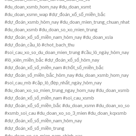
#du_doan_xsmb_hom_nay #du_doan_xsmt
#du_doan_xsmn_wap #dự_đoán_xổ_số_miền_bắc
#dự_đoán_xsmb_hôm_nay #du_doan_mien_trung_chuan_nhat
#du_doan_xsmb #du_doan_so_xo_mien_trung
#dự_đoán_xổ_số_miền_nam_hôm_nay #du_doan_xsla
#dự_đoán_cầu_lô #chot_bach_thu
#soi_cau_xo_so_du_doan_mien_trung #cầu_lô_ngày_hôm_nay
#lô_xiên_miền_bắc #dự_đoán_xổ_số_hôm_nay
#dự_đoán_xổ_số_miền_nam #chốt_số_miền_bắc
#dự_đoán_số_miền_bắc_hôm_nay #du_doan_xsmb_hom_nay
#soi_cau_mb #cặp_lô_đẹp_nhất_ngày_hôm_nay
#du_doan_xo_so_mien_trung_ngay_hom_nay #du_doan_xsmb
#dự_đoán_xổ_số_miền_nam #soi_cau_xsmb
#dự_đoán_xổ_số_miền_bắc #du_doan_xsmn #du_doan_xo_so
#xsmb_soi_cau #du_doan_xo_so_3_mien #du_doan_kqxsmb
#dự_đoán_xổ_số_miền_nam_hôm_nay
#dự_đoán_xổ_số_miền_trung
#du_doan_xo_so_mien_nam_chinh_xac