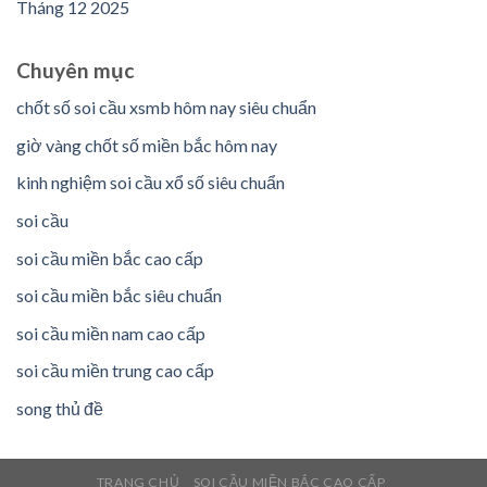
Tháng 12 2025
Chuyên mục
chốt số soi cầu xsmb hôm nay siêu chuẩn
giờ vàng chốt số miền bắc hôm nay
kinh nghiệm soi cầu xổ số siêu chuẩn
soi cầu
soi cầu miền bắc cao cấp
soi cầu miền bắc siêu chuẩn
soi cầu miền nam cao cấp
soi cầu miền trung cao cấp
song thủ đề
TRANG CHỦ
SOI CẦU MIỀN BẮC CAO CẤP