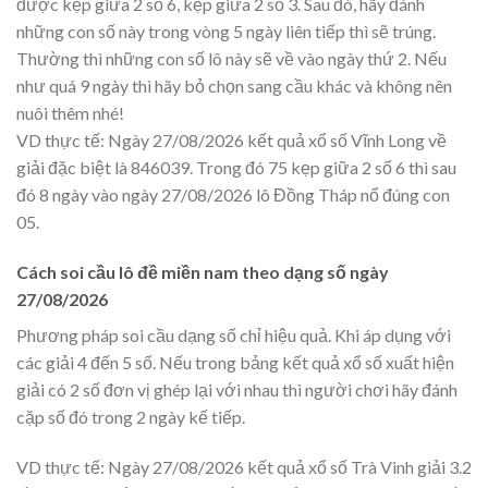
được kẹp giữa 2 số 6, kẹp giữa 2 số 3. Sau đó, hãy đánh
những con số này trong vòng 5 ngày liên tiếp thì sẽ trúng.
Thường thì những con số lô này sẽ về vào ngày thứ 2. Nếu
như quá 9 ngày thì hãy bỏ chọn sang cầu khác và không nên
nuôi thêm nhé!
VD thực tế: Ngày 27/08/2026 kết quả xổ số Vĩnh Long về
giải đặc biệt là 846039. Trong đó 75 kẹp giữa 2 số 6 thì sau
đó 8 ngày vào ngày 27/08/2026 lô Đồng Tháp nổ đúng con
05.
Cách soi cầu lô đề miền nam theo dạng số ngày
27/08/2026
Phương pháp soi cầu dạng số chỉ hiệu quả. Khi áp dụng với
các giải 4 đến 5 số. Nếu trong bảng kết quả xổ số xuất hiện
giải có 2 số đơn vị ghép lại với nhau thì người chơi hãy đánh
cặp số đó trong 2 ngày kế tiếp.
VD thực tế: Ngày 27/08/2026 kết quả xổ số Trà Vinh giải 3.2