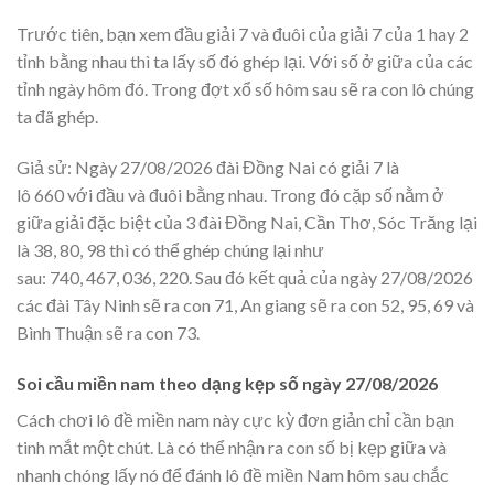
Trước tiên, bạn xem đầu giải 7 và đuôi của giải 7 của 1 hay 2
tỉnh bằng nhau thì ta lấy số đó ghép lại. Với số ở giữa của các
tỉnh ngày hôm đó. Trong đợt xổ số hôm sau sẽ ra con lô chúng
ta đã ghép.
Giả sử: Ngày 27/08/2026 đài Đồng Nai có giải 7 là
lô 660 với đầu và đuôi bằng nhau. Trong đó cặp số nằm ở
giữa giải đặc biệt của 3 đài Đồng Nai, Cần Thơ, Sóc Trăng lại
là 38, 80, 98 thì có thể ghép chúng lại như
sau: 740, 467, 036, 220. Sau đó kết quả của ngày 27/08/2026
các đài Tây Ninh sẽ ra con 71, An giang sẽ ra con 52, 95, 69 và
Bình Thuận sẽ ra con 73.
Soi cầu miền nam theo dạng kẹp số ngày 27/08/2026
Cách chơi lô đề miền nam này cực kỳ đơn giản chỉ cần bạn
tinh mắt một chút. Là có thể nhận ra con số bị kẹp giữa và
nhanh chóng lấy nó để đánh lô đề miền Nam hôm sau chắc