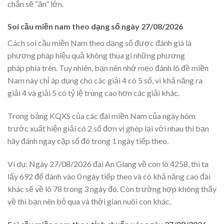
chắn sẽ “ăn” lớn.
Soi cầu miền nam theo dạng số ngày 27/08/2026
Cách soi cầu miền Nam theo dạng số được đánh giá là
phương pháp hiệu quả không thua gì những phương
pháp phía trên. Tuy nhiên, bạn nên nhớ mẹo đánh lô đề miền
Nam này chỉ áp dụng cho các giải 4 có 5 số, vì khả năng ra
giải 4 và giải 5 có tỷ lệ trúng cao hơn các giải khác.
Trong bảng KQXS của các đài miền Nam của ngày hôm
trước xuất hiện giải có 2 số đơn vị ghép lại với nhau thì bạn
hãy đánh ngay cặp số đó trong 1 ngày tiếp theo.
Ví dụ: Ngày 27/08/2026 đài An Giang về con lô 4258, thì ta
lấy 692 để đánh vào 0 ngày tiếp theo và có khả năng cao đài
khác sẽ về lô 78 trong 3 ngày đó. Còn trường hợp không thấy
về thì bạn nên bỏ qua và thời gian nuôi con khác.