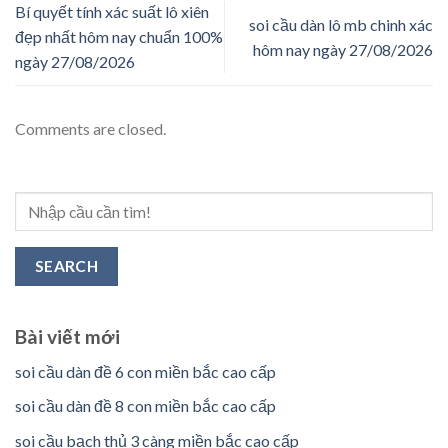
Bí quyết tính xác suất lô xiên
soi cầu dàn lô mb chinh xác
đẹp nhất hôm nay chuẩn 100%
hôm nay ngày 27/08/2026
ngày 27/08/2026
Comments are closed.
SEARCH
Bài viết mới
soi cầu dàn đề 6 con miền bắc cao cấp
soi cầu dàn đề 8 con miền bắc cao cấp
soi cầu bạch thủ 3 càng miền bắc cao cấp