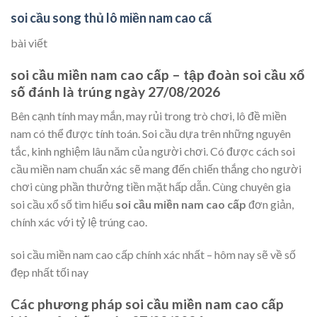
soi cầu song thủ lô miền nam cao cấ
bài viết
soi cầu miền nam cao cấp – tập đoàn soi cầu xổ
số đánh là trúng ngày 27/08/2026
Bên cạnh tính may mắn, may rủi trong trò chơi, lô đề miền
nam có thể được tính toán. Soi cầu dựa trên những nguyên
tắc, kinh nghiệm lâu năm của người chơi. Có được cách soi
cầu miền nam chuẩn xác sẽ mang đến chiến thắng cho người
chơi cùng phần thưởng tiền mặt hấp dẫn. Cùng chuyên gia
soi cầu xổ số tìm hiểu
soi cầu miền nam cao cấp
đơn giản,
chính xác với tỷ lệ trúng cao.
soi cầu miền nam cao cấp chính xác nhất – hôm nay sẽ về số
đẹp nhất tối nay
Các phương pháp soi cầu miền nam cao cấp