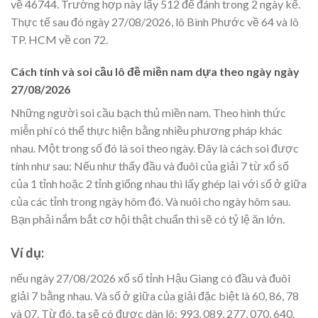
về 46744. Trường hợp này lấy 512 để đánh trong 2 ngày kế.
Thực tế sau đó ngày 27/08/2026, lô Bình Phước về 64 và lô
TP. HCM về con 72.
Cách tính và soi cầu lô đề miền nam dựa theo ngày ngày
27/08/2026
Những người soi cầu bạch thủ miền nam. Theo hình thức
miễn phí có thể thực hiện bằng nhiều phương pháp khác
nhau. Một trong số đó là soi theo ngày. Đây là cách soi được
tính như sau: Nếu như thấy đầu và đuôi của giải 7 từ xổ số
của 1 tỉnh hoặc 2 tỉnh giống nhau thì lấy ghép lại với số ở giữa
của các tỉnh trong ngày hôm đó. Và nuôi cho ngày hôm sau.
Bạn phải nắm bắt cơ hội thật chuẩn thì sẽ có tỷ lệ ăn lớn.
Ví dụ:
nếu ngày 27/08/2026 xổ số tỉnh Hậu Giang có đầu và đuôi
giải 7 bằng nhau. Và số ở giữa của giải đặc biệt là 60, 86, 78
và 07. Từ đó, ta sẽ có được dàn lô: 993, 089, 277, 070, 640.