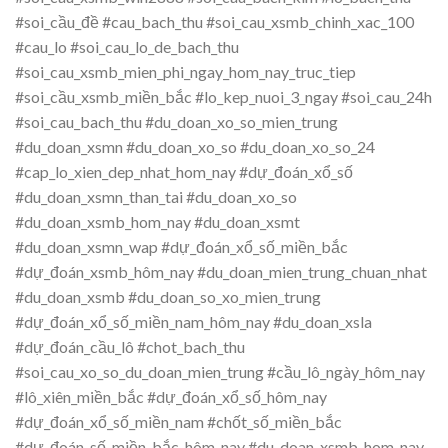
#soi_cầu_đề #cau_bach_thu #soi_cau_xsmb_chinh_xac_100
#cau_lo #soi_cau_lo_de_bach_thu
#soi_cau_xsmb_mien_phi_ngay_hom_nay_truc_tiep
#soi_cầu_xsmb_miền_bắc #lo_kep_nuoi_3_ngay #soi_cau_24h
#soi_cau_bach_thu #du_doan_xo_so_mien_trung
#du_doan_xsmn #du_doan_xo_so #du_doan_xo_so_24
#cap_lo_xien_dep_nhat_hom_nay #dự_đoán_xổ_số
#du_doan_xsmn_than_tai #du_doan_xo_so
#du_doan_xsmb_hom_nay #du_doan_xsmt
#du_doan_xsmn_wap #dự_đoán_xổ_số_miền_bắc
#dự_đoán_xsmb_hôm_nay #du_doan_mien_trung_chuan_nhat
#du_doan_xsmb #du_doan_so_xo_mien_trung
#dự_đoán_xổ_số_miền_nam_hôm_nay #du_doan_xsla
#dự_đoán_cầu_lô #chot_bach_thu
#soi_cau_xo_so_du_doan_mien_trung #cầu_lô_ngày_hôm_nay
#lô_xiên_miền_bắc #dự_đoán_xổ_số_hôm_nay
#dự_đoán_xổ_số_miền_nam #chốt_số_miền_bắc
#dự_đoán_số_miền_bắc_hôm_nay #du_doan_xsmb_hom_nay