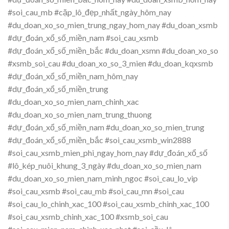
#soi_cau_mb #cặp_lô_đẹp_nhất_ngày_hôm_nay
#du_doan_xo_so_mien_trung_ngay_hom_nay #du_doan_xsmb
#dự_đoán_xổ_số_miền_nam #soi_cau_xsmb
#dự_đoán_xổ_số_miền_bắc #du_doan_xsmn #du_doan_xo_so
#xsmb_soi_cau #du_doan_xo_so_3_mien #du_doan_kqxsmb
#dự_đoán_xổ_số_miền_nam_hôm_nay
#dự_đoán_xổ_số_miền_trung
#du_doan_xo_so_mien_nam_chinh_xac
#du_doan_xo_so_mien_nam_trung_thuong
#dự_đoán_xổ_số_miền_nam #du_doan_xo_so_mien_trung
#dự_đoán_xổ_số_miền_bắc #soi_cau_xsmb_win2888
#soi_cau_xsmb_mien_phi_ngay_hom_nay #dự_đoán_xổ_số
#lô_kép_nuôi_khung_3_ngày #du_doan_xo_so_mien_nam
#du_doan_xo_so_mien_nam_minh_ngoc #soi_cau_lo_vip
#soi_cau_xsmb #soi_cau_mb #soi_cau_mn #soi_cau
#soi_cau_lo_chinh_xac_100 #soi_cau_xsmb_chinh_xac_100
#soi_cau_xsmb_chinh_xac_100 #xsmb_soi_cau