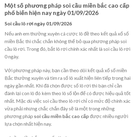
Một số phương pháp soi cầu miền bắc cao cấp
phổ biến hiện nay ngày 01/09/2026
Soi cầu lô rơi ngày 01/09/2026
Nếu anh em thường xuyên cá cược lô đề theo kết quả xổ số
miền Bắc thì chắc chắn không thể bỏ qua phương pháp soi
cầu lô rơi. Trong đó, bắt lô rơi chính xác nhất là soi cầu lô rơi
0 ngày.
Với phương pháp này, bạn cần theo dõi kết quả xổ số miền
Bắc thường xuyên và tìm ra số lô xuất hiện liên tiếp trong hai
ngày gần nhất. Khi đã chọn được số lô rơi thì bạn chỉ cần
đánh lại con lô đó kèm theo lô số lộn để có được hiệu quả tốt
nhất. Mặc dù việc soi cầu theo lô rơi chỉ có mức độ chính xác
vừa phải nhưng chắc chắn đây sẽ là một trong những
phương pháp
soi cầu miền bắc cao cấp
được nhiều người
lựa chọn nhất hiện nay.