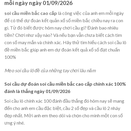
mỗi ngày ngày 01/09/2026
soi cầu miền bắc cao cấp
là công việc của anh em mỗi ngày
để có thể dự đoán kết quản xổ số miền bắc chiều nay ra con
gì. Từ đó biết được hôm nay chơi cầu gì? Đánh bao nhiêu
tiền? Chơi như vậy nào? Và nếu bạn vẫn chưa biết cách tìm
con số may mắn và chính xác. Hãy thử tìm hiểu cách soi cầu lô
đề miền bắc giúp anh em dự đoán kết quả xổ số đạt chuẩn
100%
Mẹo soi cầu lô đề của những tay chơi lâu năm
Soi cầu dự đoán soi cầu miền bắc cao cấp chính xác 100%
đánh là thắng ngày 01/09/2026
Soi cầu lô chính xác 100 đánh đầu thắng đó hôm nay sẽ mang
đến cho anh em cầu đặc biệt, cầu 2 số đẹp và cầu lô 2 nháy
đẹp nhất. Mời anh em theo dõi và chọn cho mình một con số
ưng ý nhé.