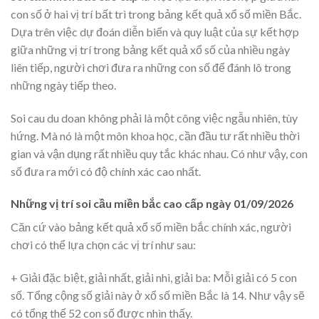
con số ở hai vị trí bất trì trong bảng kết quả xổ số miền Bắc.
Dựa trên việc dự đoán diễn biến và quy luật của sự kết hợp
giữa những vị trí trong bảng kết quả xổ số của nhiều ngày
liên tiếp, người chơi đưa ra những con số để đánh lô trong
những ngày tiếp theo.
Soi cau du doan không phải là một công việc ngẫu nhiên, tùy
hứng. Mà nó là một môn khoa học, cần đầu tư rất nhiều thời
gian và vận dụng rất nhiều quy tắc khác nhau. Có như vậy, con
số đưa ra mới có độ chính xác cao nhất.
Những vị trí soi cầu miền bắc cao cấp ngày 01/09/2026
Căn cứ vào bảng kết quả xổ số miền bắc chính xác, người
chơi có thể lựa chọn các vị trí như sau:
+ Giải đặc biệt, giải nhất, giải nhì, giải ba: Mỗi giải có 5 con
số. Tổng cộng số giải này ở xổ số miền Bắc là 14. Như vậy sẽ
có tổng thể 52 con số được nhìn thấy.