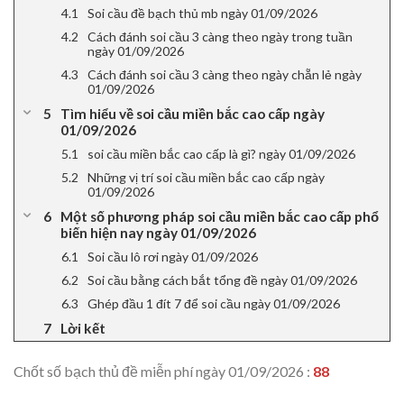
Soi cầu đề bạch thủ mb ngày 01/09/2026
Cách đánh soi cầu 3 càng theo ngày trong tuần
ngày 01/09/2026
Cách đánh soi cầu 3 càng theo ngày chẵn lẻ ngày
01/09/2026
Tìm hiểu về soi cầu miền bắc cao cấp ngày
01/09/2026
soi cầu miền bắc cao cấp là gì? ngày 01/09/2026
Những vị trí soi cầu miền bắc cao cấp ngày
01/09/2026
Một số phương pháp soi cầu miền bắc cao cấp phổ
biến hiện nay ngày 01/09/2026
Soi cầu lô rơi ngày 01/09/2026
Soi cầu bằng cách bắt tổng đề ngày 01/09/2026
Ghép đầu 1 đít 7 để soi cầu ngày 01/09/2026
Lời kết
Chốt số bạch thủ đề miễn phí ngày 01/09/2026 :
88