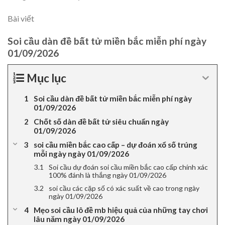
Bài viết
Soi cầu dàn đề bất tử miền bắc miễn phí ngày
01/09/2026
Mục lục
Soi cầu dàn đề bất tử miền bắc miễn phí ngày
01/09/2026
Chốt số dàn đề bất tử siêu chuẩn ngày
01/09/2026
soi cầu miền bắc cao cấp – dự đoán xổ số trúng
mỗi ngày ngày 01/09/2026
Soi cầu dự đoán soi cầu miền bắc cao cấp chính xác
100% đánh là thắng ngày 01/09/2026
soi cầu các cặp số có xác suất về cao trong ngày
ngày 01/09/2026
Mẹo soi cầu lô đề mb hiệu quả của những tay chơi
lâu năm ngày 01/09/2026