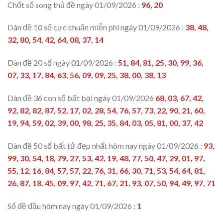
Chốt số song thủ đề ngày 01/09/2026 :
96, 20
Dàn đề 10 số cực chuẩn miễn phí ngày 01/09/2026 :
38, 48,
32, 80, 54, 42, 64, 08, 37, 14
Dàn đề 20 số ngày 01/09/2026 :
51, 84, 81, 25, 30, 99, 36,
07, 33, 17, 84, 63, 56, 09, 09, 25, 38, 00, 38, 13
Dàn đề 36 con số bất bại ngày 01/09/2026
68, 03, 67, 42,
92, 82, 82, 87, 52, 17, 02, 28, 54, 76, 57, 73, 22, 90, 21, 60,
19, 94, 59, 02, 39, 00, 98, 25, 35, 84, 03, 05, 81, 00, 37, 42
Dàn đề 50 số bất tử đẹp nhất hôm nay ngày 01/09/2026 :
93,
99, 30, 54, 18, 79, 27, 53, 42, 19, 48, 77, 50, 47, 29, 01, 97,
55, 12, 16, 84, 57, 57, 22, 76, 31, 66, 30, 71, 53, 54, 64, 81,
26, 87, 18, 45, 09, 97, 42, 71, 67, 21, 93, 07, 50, 94, 49, 97, 71
Số đề đầu hôm nay ngày 01/09/2026 :
1