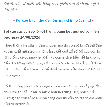
Soi cầu dàn lô miền bắc bằng cách ghép con số chạm ở giải
đặc biệt
»
Soi cầu bạch thủ đề hôm nay chính xác nhất
«
Soi cầu các con số lô rơi trong bảng kết quả xổ số miền
bắc ngày 24/08/2026
Theo thống kê của những chuyên gia thì con số lô rơi thường
xuyên xuất hiện trong mỗi bảng kết quả xổ số. Số các con lô
rơi thống kê có ngày lên đến 75 con nhưng hầu hết là không
đến. Thường mỗi 1 ngày số con lô rơi sẽ vào khoảng từ 13 –
29 con. Vì thế anh em có thể thoải mái lên cầu dàn lô để đánh
hàng ngày.
Tỷ lệ những con lô rơi ra ngày hôm sau rất cao, vì vậy người
chơi khi
soi cầu dàn lô mb đánh là trúng.
Tuy nhiên, số
lượng các con số lô rơi mà càng cao thì vốn chơi anh em phải
đầu tư hơi nhiều.