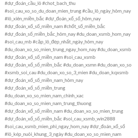
#dự_đoán_cầu_lô #chot_bach_thu
#soi_cau_xo_so_du_doan_mien_trung #cầu_lô_ngày_hôm_nay
#lô_xiên_miền_bắc #dự_đoán_xổ_số_hôm_nay
#dự_đoán_xổ_số_miền_nam #chốt_số_miền_bắc
#dự_đoán_số_miền_bắc_hôm_nay #du_doan_xsmb_hom_nay
#soi_cau_mb #cặp_lô_đẹp_nhất_ngày_hôm_nay
#du_doan_xo_so_mien_trung_ngay_hom_nay #du_doan_xsmb
#dự_đoán_xổ_số_miền_nam #soi_cau_xsmb
#dự_đoán_xổ_số_miền_bắc #du_doan_xsmn #du_doan_xo_so
#xsmb_soi_cau #du_doan_xo_so_3_mien #du_doan_kqxsmb
#dự_đoán_xổ_số_miền_nam_hôm_nay
#dự_đoán_xổ_số_miền_trung
#du_doan_xo_so_mien_nam_chinh_xac
#du_doan_xo_so_mien_nam_trung_thuong
#dự_đoán_xổ_số_miền_nam #du_doan_xo_so_mien_trung
#dự_đoán_xổ_số_miền_bắc #soi_cau_xsmb_win2888
#soi_cau_xsmb_mien_phi_ngay_hom_nay #dự_đoán_xổ_số
#lô_kép_nuôi_khung_3_ngày #du_doan_xo_so_mien_nam