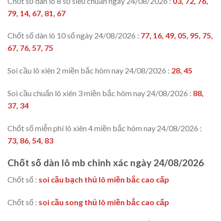
Chốt số dàn lô 8 số siêu chuẩn ngày 24/08/2026 :
03, 72, 76,
79, 14, 67, 81, 67
Chốt số dàn lô 10 số ngày 24/08/2026 :
77, 16, 49, 05, 95, 75,
67, 76, 57, 75
Soi cầu lô xiên 2 miền bắc hôm nay 24/08/2026 :
28, 45
Soi cầu chuẩn lô xiên 3 miền bắc hôm nay 24/08/2026 :
88,
37, 34
Chốt số miễn phí lô xiên 4 miền bắc hôm nay 24/08/2026 :
73, 86, 54, 83
Chốt số dàn lô mb chinh xác ngày 24/08/2026
Chốt số :
soi cầu bạch thủ lô miền bắc cao cấp
Chốt số :
soi cầu song thủ lô miền bắc cao cấp