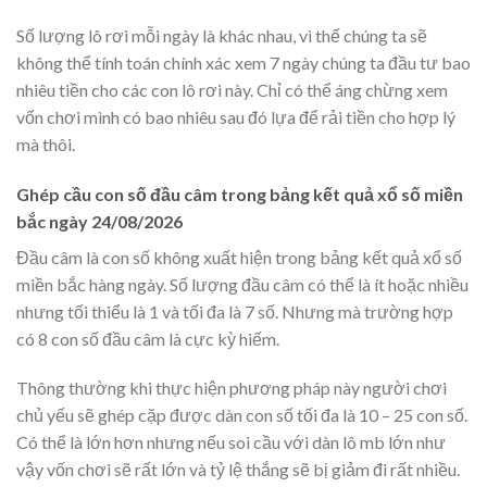
Số lượng lô rơi mỗi ngày là khác nhau, vì thế chúng ta sẽ
không thể tính toán chính xác xem 7 ngày chúng ta đầu tư bao
nhiêu tiền cho các con lô rơi này. Chỉ có thể áng chừng xem
vốn chơi mình có bao nhiêu sau đó lựa để rải tiền cho hợp lý
mà thôi.
Ghép cầu con số đầu câm trong bảng kết quả xổ số miền
bắc ngày 24/08/2026
Đầu câm là con số không xuất hiện trong bảng kết quả xổ số
miền bắc hàng ngày. Số lượng đầu câm có thể là ít hoặc nhiều
nhưng tối thiểu là 1 và tối đa là 7 số. Nhưng mà trường hợp
có 8 con số đầu câm là cực kỳ hiếm.
Thông thường khi thực hiện phương pháp này người chơi
chủ yếu sẽ ghép cặp được dàn con số tối đa là 10 – 25 con số.
Có thể là lớn hơn nhưng nếu soi cầu với dàn lô mb lớn như
vậy vốn chơi sẽ rất lớn và tỷ lệ thắng sẽ bị giảm đi rất nhiều.