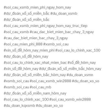
#soi_cau_xsmb_mien_phi_ngay_hom_nay
#dự_đoán_xổ_số_miền_bắc #du_doan_xsmb
#dự_đoán_xổ_số_miền_bắc
#soi_cau_xsmb_mien_phi_ngay_hom_nay_truc_tiep
#soi_cau_xsmb #cau_dac_biet_mien_bac_chay_3_ngay
#cau_dac_biet_mien_bac_chay_3_ngay
#soi_cau_mien_phi_888 #xsmb_soi_cau
#xin_số_đề_hôm_nay_mien_phi #soi_cau_lo_chinh_xac_100
#dự_đoán_số_đề_hôm_nay
#soi_cau_lo_chinh_xac_nhat_mien_bac #số_đề_hôm_nay
#xin_số_đề_hôm_nay #dự_đoán_xổ_số_miền_bắc_hôm_nay
#dự_đoán_xổ_số_miền_bắc_hôm_nay #du_doan_xsmn
#xsmb_soi_cau #soi_cau_xsmb_win2888 #du_doan_xo_so
#xsmb_soi_cau #soi_cau_mb
#dự_đoán_xổ_số_miền_nam_hôm_nay
#soi_cau_lo_chinh_xac_100 #soi_cau_xsmb_win2888
#du_doan_kqxsmb #du_doan_xo_so