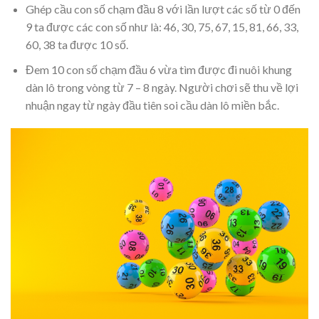
Ghép cầu con số chạm đầu 8 với lần lượt các số từ 0 đến
9 ta được các con số như là: 46, 30, 75, 67, 15, 81, 66, 33,
60, 38 ta được 10 số.
Đem 10 con số chạm đầu 6 vừa tìm được đi nuôi khung
dàn lô trong vòng từ 7 – 8 ngày. Người chơi sẽ thu về lợi
nhuận ngay từ ngày đầu tiên soi cầu dàn lô miền bắc.