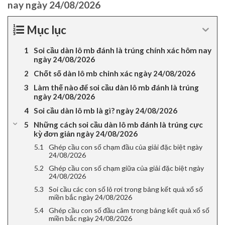
nay ngày 24/08/2026
Mục lục
Soi cầu dàn lô mb đánh là trúng chính xác hôm nay
ngày 24/08/2026
Chốt số dàn lô mb chinh xác ngày 24/08/2026
Làm thế nào để soi cầu dàn lô mb đánh là trúng
ngày 24/08/2026
Soi cầu dàn lô mb là gì? ngày 24/08/2026
Những cách soi cầu dàn lô mb đánh là trúng cực
kỳ đơn giản ngày 24/08/2026
Ghép cầu con số chạm đầu của giải đặc biệt ngày
24/08/2026
Ghép cầu con số chạm giữa của giải đặc biệt ngày
24/08/2026
Soi cầu các con số lô rơi trong bảng kết quả xổ số
miền bắc ngày 24/08/2026
Ghép cầu con số đầu câm trong bảng kết quả xổ số
miền bắc ngày 24/08/2026