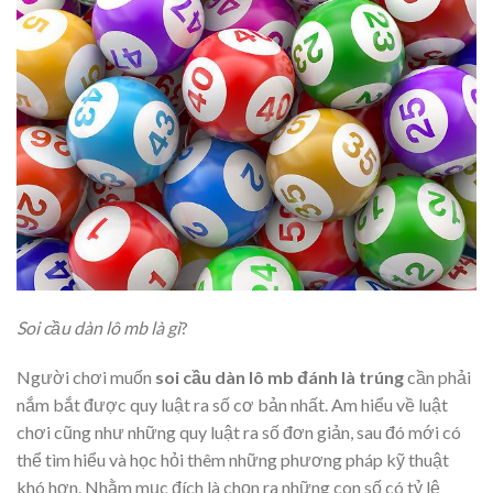
Soi cầu dàn lô mb là gì
?
Người chơi muốn
soi cầu dàn lô mb đánh là trúng
cần phải
nắm bắt được quy luật ra số cơ bản nhất. Am hiểu về luật
chơi cũng như những quy luật ra số đơn giản, sau đó mới có
thể tìm hiểu và học hỏi thêm những phương pháp kỹ thuật
khó hơn. Nhằm mục đích là chọn ra những con số có tỷ lệ