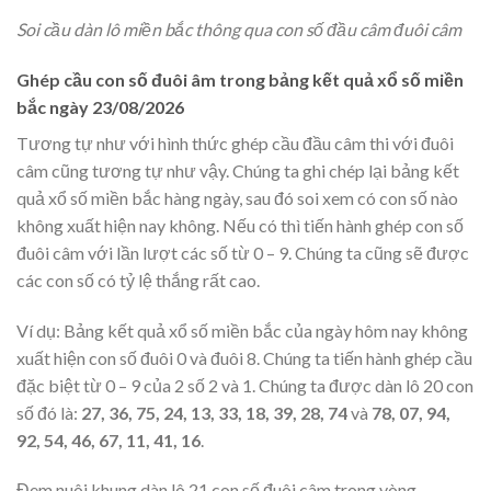
Soi cầu dàn lô miền bắc thông qua con số đầu câm đuôi câm
Ghép cầu con số đuôi âm trong bảng kết quả xổ số miền
bắc ngày 23/08/2026
Tương tự như với hình thức ghép cầu đầu câm thi với đuôi
câm cũng tương tự như vậy. Chúng ta ghi chép lại bảng kết
quả xổ số miền bắc hàng ngày, sau đó soi xem có con số nào
không xuất hiện nay không. Nếu có thì tiến hành ghép con số
đuôi câm với lần lượt các số từ 0 – 9. Chúng ta cũng sẽ được
các con số có tỷ lệ thắng rất cao.
Ví dụ: Bảng kết quả xổ số miền bắc của ngày hôm nay không
xuất hiện con số đuôi 0 và đuôi 8. Chúng ta tiến hành ghép cầu
đặc biệt từ 0 – 9 của 2 số 2 và 1. Chúng ta được dàn lô 20 con
số đó là:
27, 36, 75, 24, 13, 33, 18, 39, 28, 74
và
78, 07, 94,
92, 54, 46, 67, 11, 41, 16
.
Đem nuôi khung dàn lô 21 con số đuôi câm trong vòng