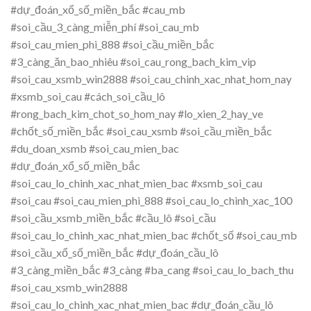
#dự_đoán_xổ_số_miền_bắc #cau_mb
#soi_cầu_3_càng_miễn_phí #soi_cau_mb
#soi_cau_mien_phi_888 #soi_cầu_miền_bắc
#3_càng_ăn_bao_nhiêu #soi_cau_rong_bach_kim_vip
#soi_cau_xsmb_win2888 #soi_cau_chinh_xac_nhat_hom_nay
#xsmb_soi_cau #cách_soi_cầu_lô
#rong_bach_kim_chot_so_hom_nay #lo_xien_2_hay_ve
#chốt_số_miền_bắc #soi_cau_xsmb #soi_cầu_miền_bắc
#du_doan_xsmb #soi_cau_mien_bac
#dự_đoán_xổ_số_miền_bắc
#soi_cau_lo_chinh_xac_nhat_mien_bac #xsmb_soi_cau
#soi_cau #soi_cau_mien_phi_888 #soi_cau_lo_chinh_xac_100
#soi_cầu_xsmb_miền_bắc #cầu_lô #soi_cầu
#soi_cau_lo_chinh_xac_nhat_mien_bac #chốt_số #soi_cau_mb
#soi_cầu_xổ_số_miền_bắc #dự_đoán_cầu_lô
#3_càng_miền_bắc #3_càng #ba_cang #soi_cau_lo_bach_thu
#soi_cau_xsmb_win2888
#soi_cau_lo_chinh_xac_nhat_mien_bac #dự_đoán_cầu_lô