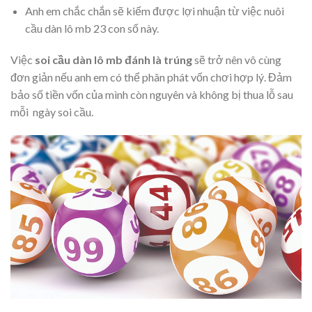
Anh em chắc chắn sẽ kiếm được lợi nhuận từ việc nuôi
cầu dàn lô mb 23 con số này.
Việc
soi cầu dàn lô mb đánh là trúng
sẽ trở nên vô cùng
đơn giản nếu anh em có thể phân phát vốn chơi hợp lý. Đảm
bảo số tiền vốn của mình còn nguyên và không bị thua lỗ sau
mỗi ngày soi cầu.