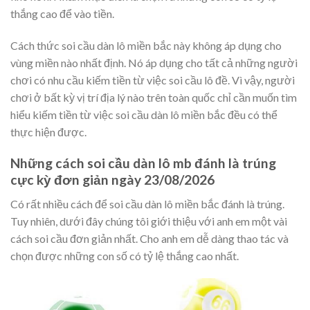
thắng cao để vào tiền.
Cách thức soi cầu dàn lô miền bắc này không áp dụng cho
vùng miền nào nhất định. Nó áp dụng cho tất cả những người
chơi có nhu cầu kiếm tiền từ việc soi cầu lô đề. Vì vậy, người
chơi ở bất kỳ vị trí địa lý nào trên toàn quốc chỉ cần muốn tìm
hiểu kiếm tiền từ việc soi cầu dàn lô miền bắc đều có thể
thực hiện được.
Những cách soi cầu dàn lô mb đánh là trúng
cực kỳ đơn giản ngày 23/08/2026
Có rất nhiều cách để soi cầu dàn lô miền bắc đánh là trúng.
Tuy nhiên, dưới đây chúng tôi giới thiệu với anh em một vài
cách soi cầu đơn giản nhất. Cho anh em dễ dàng thao tác và
chọn được những con số có tỷ lệ thắng cao nhất.