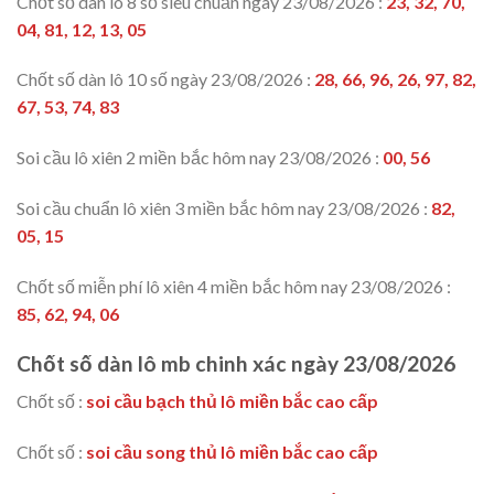
Chốt số dàn lô 8 số siêu chuẩn ngày 23/08/2026 :
23, 32, 70,
04, 81, 12, 13, 05
Chốt số dàn lô 10 số ngày 23/08/2026 :
28, 66, 96, 26, 97, 82,
67, 53, 74, 83
Soi cầu lô xiên 2 miền bắc hôm nay 23/08/2026 :
00, 56
Soi cầu chuẩn lô xiên 3 miền bắc hôm nay 23/08/2026 :
82,
05, 15
Chốt số miễn phí lô xiên 4 miền bắc hôm nay 23/08/2026 :
85, 62, 94, 06
Chốt số dàn lô mb chinh xác ngày 23/08/2026
Chốt số :
soi cầu bạch thủ lô miền bắc cao cấp
Chốt số :
soi cầu song thủ lô miền bắc cao cấp