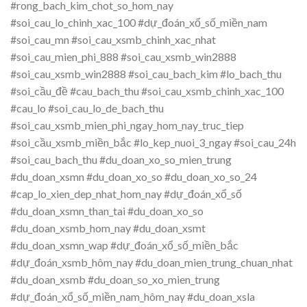
#rong_bach_kim_chot_so_hom_nay
#soi_cau_lo_chinh_xac_100 #dự_đoán_xổ_số_miền_nam
#soi_cau_mn #soi_cau_xsmb_chinh_xac_nhat
#soi_cau_mien_phi_888 #soi_cau_xsmb_win2888
#soi_cau_xsmb_win2888 #soi_cau_bach_kim #lo_bach_thu
#soi_cầu_đề #cau_bach_thu #soi_cau_xsmb_chinh_xac_100
#cau_lo #soi_cau_lo_de_bach_thu
#soi_cau_xsmb_mien_phi_ngay_hom_nay_truc_tiep
#soi_cầu_xsmb_miền_bắc #lo_kep_nuoi_3_ngay #soi_cau_24h
#soi_cau_bach_thu #du_doan_xo_so_mien_trung
#du_doan_xsmn #du_doan_xo_so #du_doan_xo_so_24
#cap_lo_xien_dep_nhat_hom_nay #dự_đoán_xổ_số
#du_doan_xsmn_than_tai #du_doan_xo_so
#du_doan_xsmb_hom_nay #du_doan_xsmt
#du_doan_xsmn_wap #dự_đoán_xổ_số_miền_bắc
#dự_đoán_xsmb_hôm_nay #du_doan_mien_trung_chuan_nhat
#du_doan_xsmb #du_doan_so_xo_mien_trung
#dự_đoán_xổ_số_miền_nam_hôm_nay #du_doan_xsla