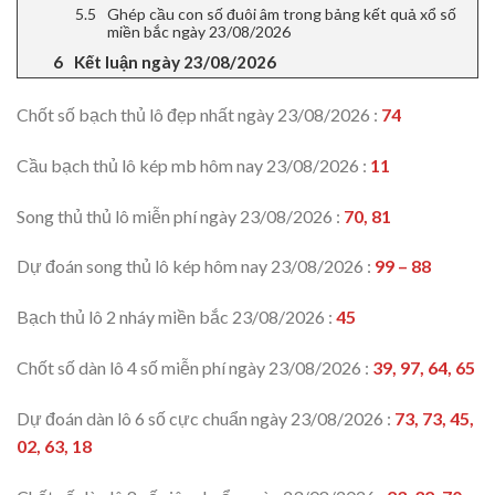
Ghép cầu con số đuôi âm trong bảng kết quả xổ số
miền bắc ngày 23/08/2026
Kết luận ngày 23/08/2026
Chốt số bạch thủ lô đẹp nhất ngày 23/08/2026 :
74
Cầu bạch thủ lô kép mb hôm nay 23/08/2026 :
11
Song thủ thủ lô miễn phí ngày 23/08/2026 :
70, 81
Dự đoán song thủ lô kép hôm nay 23/08/2026 :
99 – 88
Bạch thủ lô 2 nháy miền bắc 23/08/2026 :
45
Chốt số dàn lô 4 số miễn phí ngày 23/08/2026 :
39, 97, 64, 65
Dự đoán dàn lô 6 số cực chuẩn ngày 23/08/2026 :
73, 73, 45,
02, 63, 18