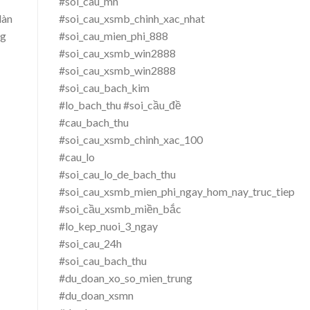
#soi_cau_mn
#soi_cau_xsmb_chinh_xac_nhat
dàn
#soi_cau_mien_phi_888
ng
#soi_cau_xsmb_win2888
#soi_cau_xsmb_win2888
#soi_cau_bach_kim
#lo_bach_thu #soi_cầu_đề
#cau_bach_thu
#soi_cau_xsmb_chinh_xac_100
#cau_lo
#soi_cau_lo_de_bach_thu
#soi_cau_xsmb_mien_phi_ngay_hom_nay_truc_tiep
#soi_cầu_xsmb_miền_bắc
#lo_kep_nuoi_3_ngay
#soi_cau_24h
#soi_cau_bach_thu
#du_doan_xo_so_mien_trung
#du_doan_xsmn