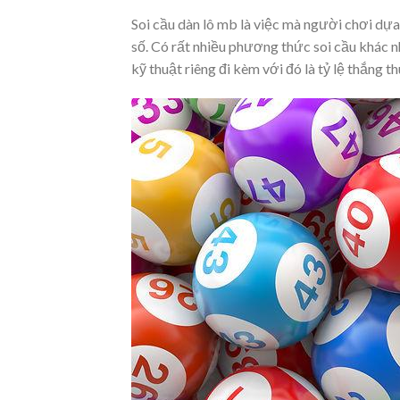
Soi cầu dàn lô mb là việc mà người chơi dựa
số. Có rất nhiều phương thức soi cầu khác 
kỹ thuật riêng đi kèm với đó là tỷ lệ thắng th