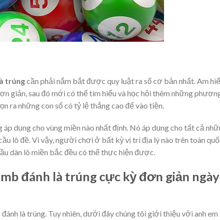
là trúng
cần phải nắm bắt được quy luật ra số cơ bản nhất. Am hi
đơn giản, sau đó mới có thể tìm hiểu và học hỏi thêm những phươn
n ra những con số có tỷ lệ thắng cao để vào tiền.
g áp dụng cho vùng miền nào nhất định. Nó áp dụng cho tất cả nh
ầu lô đề. Vì vậy, người chơi ở bất kỳ vị trí địa lý nào trên toàn qu
 cầu dàn lô miền bắc đều có thể thực hiện được.
 mb đánh là trúng cực kỳ đơn giản ngày
 đánh là trúng. Tuy nhiên, dưới đây chúng tôi giới thiệu với anh em