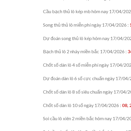
Cầu bạch thủ lô kép mb hôm nay 17/04/202
Song thủ thủ lô miễn phí ngày 17/04/2026 :
Dự đoán song thủ lô kép hôm nay 17/04/20
Bạch thủ lô 2 nháy miền bắc 17/04/2026 :
3
Chốt số dàn lô 4 số miễn phí ngày 17/04/202
Dự đoán dàn lô 6 số cực chuẩn ngày 17/04/
Chốt số dàn lô 8 số siêu chuẩn ngày 17/04/2
Chốt số dàn lô 10 số ngày 17/04/2026 :
08, 
Soi cầu lô xiên 2 miền bắc hôm nay 17/04/2