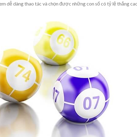
 em dễ dàng thao tác và chọn được những con số có tỷ lệ thắng ca