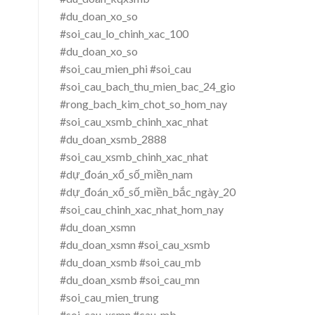
#du_doan_xo_so
#soi_cau_lo_chinh_xac_100
#du_doan_xo_so
#soi_cau_mien_phi #soi_cau
#soi_cau_bach_thu_mien_bac_24_gio
#rong_bach_kim_chot_so_hom_nay
#soi_cau_xsmb_chinh_xac_nhat
#du_doan_xsmb_2888
#soi_cau_xsmb_chinh_xac_nhat
#dự_đoán_xổ_số_miền_nam
#dự_đoán_xổ_số_miền_bắc_ngày_20
#soi_cau_chinh_xac_nhat_hom_nay
#du_doan_xsmn
#du_doan_xsmn #soi_cau_xsmb
#du_doan_xsmb #soi_cau_mb
#du_doan_xsmb #soi_cau_mn
#soi_cau_mien_trung
#soi_cau_xsmn #cau_mb