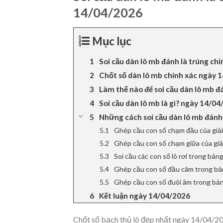
14/04/2026
Mục lục
Soi cầu dàn lô mb đánh là trúng c
Chốt số dàn lô mb chinh xác ngày 
Làm thế nào để soi cầu dàn lô mb đ
Soi cầu dàn lô mb là gì? ngày 14/0
Những cách soi cầu dàn lô mb đánh
Ghép cầu con số chạm đầu của giải
Ghép cầu con số chạm giữa của giả
Soi cầu các con số lô rơi trong bả
Ghép cầu con số đầu câm trong bả
Ghép cầu con số đuôi âm trong bả
Kết luận ngày 14/04/2026
Chốt số bạch thủ lô đẹp nhất ngày 14/04/2