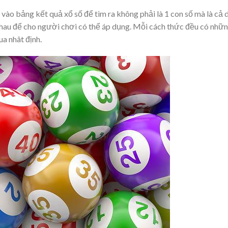
 vào bảng kết quả xổ số để tìm ra không phải là 1 con số mà là cả 
nhau để cho người chơi có thể áp dụng. Mỗi cách thức đều có nhữ
ua nhât định.