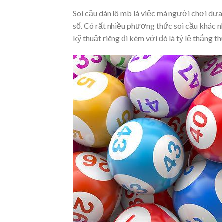
Soi cầu dàn lô mb là việc mà người chơi dựa
số. Có rất nhiều phương thức soi cầu khác 
kỹ thuật riêng đi kèm với đó là tỷ lệ thắng th