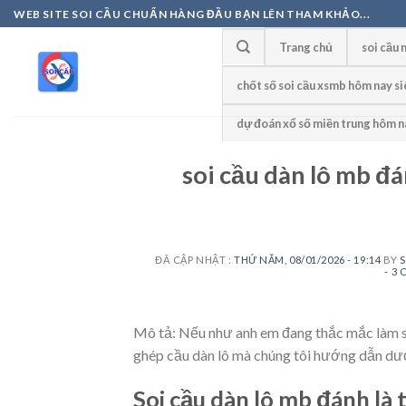
Skip
WEB SITE SOI CẦU CHUẨN HÀNG ĐẦU BẠN LÊN THAM KHẢO...
to
Trang chủ
soi cầu 
content
chốt số soi cầu xsmb hôm nay s
dự đoán xổ số miền trung hôm n
soi cầu dàn lô mb đá
ĐÃ CẬP NHẬT :
THỨ NĂM, 08/01/2026 - 19:14
BY
S
- 3
Mô tả: Nếu như anh em đang thắc mắc làm sa
ghép cầu dàn lô mà chúng tôi hướng dẫn dư
Soi cầu dàn lô mb đánh là