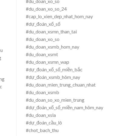
#du_doan_xo_so
#du_doan_xo_so_24
#cap_lo_xien_dep_nhat_hom_nay
#dự_đoán_xổ_số
#du_doan_xsmn_than_tai
#du_doan_xo_so
#du_doan_xsmb_hom_nay
ểu
#du_doan_xsmt
g
#du_doan_xsmn_wap
#dự_đoán_xổ_số_miền_bắc
#dự_đoán_xsmb_hôm_nay
ững
#du_doan_mien_trung_chuan_nhat
ốc
#du_doan_xsmb
#du_doan_so_xo_mien_trung
#dự_đoán_xổ_số_miền_nam_hôm_nay
#du_doan_xsla
#dự_đoán_cầu_lô
#chot_bach_thu