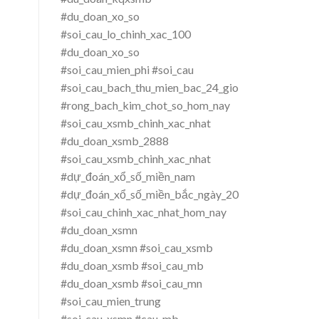
#du_doan_xo_so
#soi_cau_lo_chinh_xac_100
#du_doan_xo_so
#soi_cau_mien_phi #soi_cau
#soi_cau_bach_thu_mien_bac_24_gio
#rong_bach_kim_chot_so_hom_nay
#soi_cau_xsmb_chinh_xac_nhat
#du_doan_xsmb_2888
#soi_cau_xsmb_chinh_xac_nhat
#dự_đoán_xổ_số_miền_nam
#dự_đoán_xổ_số_miền_bắc_ngày_20
#soi_cau_chinh_xac_nhat_hom_nay
#du_doan_xsmn
#du_doan_xsmn #soi_cau_xsmb
#du_doan_xsmb #soi_cau_mb
#du_doan_xsmb #soi_cau_mn
#soi_cau_mien_trung
#soi_cau_xsmn #cau_mb