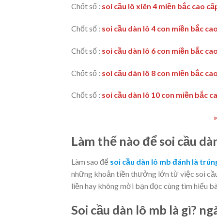
Chốt số :
soi cầu lô xiên 4 miền bắc cao cấ
Chốt số :
soi cầu dàn lô 4 con miền bắc ca
Chốt số :
soi cầu dàn lô 6 con miền bắc ca
Chốt số :
soi cầu dàn lô 8 con miền bắc ca
Chốt số :
soi cầu dàn lô 10 con miền bắc c
Làm thế nào để soi cầu dà
Làm sao để
soi cầu dàn lô mb đánh là trún
những khoản tiền thưởng lớn từ việc soi cầu
liền hay không mời bạn đọc cùng tìm hiểu bà
Soi cầu dàn lô mb là gì? 