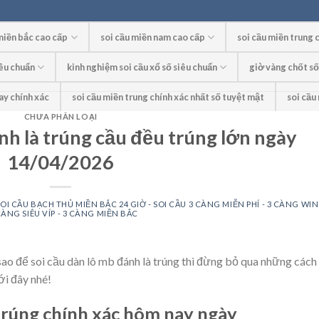
miền bắc cao cấp
soi cầu miền nam cao cấp
soi cầu miền trung 
iêu chuẩn
kinh nghiệm soi cầu xổ số siêu chuẩn
giờ vàng chốt s
ay chính xác
soi cầu miền trung chính xác nhất số tuyệt mật
soi cầu
CHƯA PHÂN LOẠI
nh là trúng cầu đều trúng lớn ngày
14/04/2026
OI CẦU BẠCH THỦ MIỀN BẮC 24 GIỜ - SOI CẦU 3 CÀNG MIỄN PHÍ - 3 CÀNG WIN
 CÀNG SIÊU VÍP - 3 CÀNG MIỀN BẮC
o để soi cầu dàn lô mb đánh là trúng thì đừng bỏ qua những cách
ới đây nhé!
 trúng chính xác hôm nay ngày