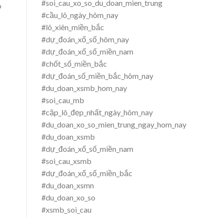
#soi_cau_xo_so_du_doan_mien_trung
o
#cầu_lô_ngày_hôm_nay
#lô_xiên_miền_bắc
#dự_đoán_xổ_số_hôm_nay
#dự_đoán_xổ_số_miền_nam
#chốt_số_miền_bắc
#dự_đoán_số_miền_bắc_hôm_nay
#du_doan_xsmb_hom_nay
#soi_cau_mb
#cặp_lô_đẹp_nhất_ngày_hôm_nay
#du_doan_xo_so_mien_trung_ngay_hom_nay
#du_doan_xsmb
#dự_đoán_xổ_số_miền_nam
#soi_cau_xsmb
#dự_đoán_xổ_số_miền_bắc
#du_doan_xsmn
#du_doan_xo_so
#xsmb_soi_cau