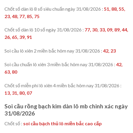
Chốt số dàn lô 8 số siêu chuẩn ngày 31/08/2026 :
51, 88, 55,
23, 48, 77, 85, 75
Chốt số dàn lô 10 số ngày 31/08/2026 :
77, 30, 33, 09, 89, 44,
26, 65, 39, 91
Soi cầu lô xiên 2 miền bắc hôm nay 31/08/2026 :
42, 23
Soi cầu chuẩn lô xiên 3 miền bắc hôm nay 31/08/2026 :
42,
63, 80
Chốt số miễn phí lô xiên 4 miền bắc hôm nay 31/08/2026 :
13, 31, 80, 07
Soi cầu rồng bạch kim dàn lô mb chinh xác ngày
31/08/2026
Chốt số :
soi cầu bạch thủ lô miền bắc cao cấp