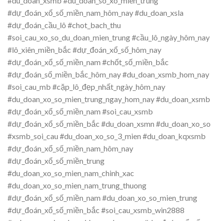
#du_doan_xsmb #du_doan_so_xo_mien_trung
#dự_đoán_xổ_số_miền_nam_hôm_nay #du_doan_xsla
#dự_đoán_cầu_lô #chot_bach_thu
#soi_cau_xo_so_du_doan_mien_trung #cầu_lô_ngày_hôm_nay
#lô_xiên_miền_bắc #dự_đoán_xổ_số_hôm_nay
#dự_đoán_xổ_số_miền_nam #chốt_số_miền_bắc
#dự_đoán_số_miền_bắc_hôm_nay #du_doan_xsmb_hom_nay
#soi_cau_mb #cặp_lô_đẹp_nhất_ngày_hôm_nay
#du_doan_xo_so_mien_trung_ngay_hom_nay #du_doan_xsmb
#dự_đoán_xổ_số_miền_nam #soi_cau_xsmb
#dự_đoán_xổ_số_miền_bắc #du_doan_xsmn #du_doan_xo_so
#xsmb_soi_cau #du_doan_xo_so_3_mien #du_doan_kqxsmb
#dự_đoán_xổ_số_miền_nam_hôm_nay
#dự_đoán_xổ_số_miền_trung
#du_doan_xo_so_mien_nam_chinh_xac
#du_doan_xo_so_mien_nam_trung_thuong
#dự_đoán_xổ_số_miền_nam #du_doan_xo_so_mien_trung
#dự_đoán_xổ_số_miền_bắc #soi_cau_xsmb_win2888