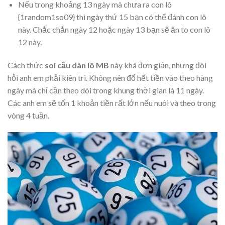
Nếu trong khoảng 13 ngày mà chưa ra con lô
{1random1so09} thì ngày thứ 15 bạn có thể đánh con lô
này. Chắc chắn ngày 12 hoặc ngày 13 bạn sẽ ăn to con lô
12 này.
Cách thức
soi cầu dàn lô MB
này khá đơn giản, nhưng đòi
hỏi anh em phải kiên trì. Không nên đổ hết tiền vào theo hàng
ngày mà chỉ cần theo dõi trong khung thời gian là 11 ngày.
Các anh em sẽ tốn 1 khoản tiền rất lớn nếu nuôi và theo trong
vòng 4 tuần.