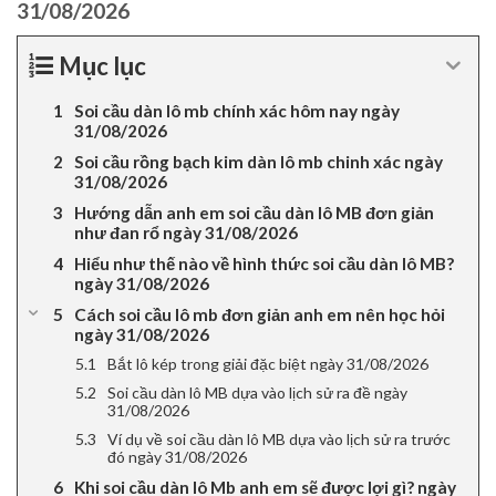
31/08/2026
Mục lục
Soi cầu dàn lô mb chính xác hôm nay ngày
31/08/2026
Soi cầu rồng bạch kim dàn lô mb chinh xác ngày
31/08/2026
Hướng dẫn anh em soi cầu dàn lô MB đơn giản
như đan rổ ngày 31/08/2026
Hiểu như thế nào về hình thức soi cầu dàn lô MB?
ngày 31/08/2026
Cách soi cầu lô mb đơn giản anh em nên học hỏi
ngày 31/08/2026
Bắt lô kép trong giải đặc biệt ngày 31/08/2026
Soi cầu dàn lô MB dựa vào lịch sử ra đề ngày
31/08/2026
Ví dụ về soi cầu dàn lô MB dựa vào lịch sử ra trước
đó ngày 31/08/2026
Khi soi cầu dàn lô Mb anh em sẽ được lợi gì? ngày