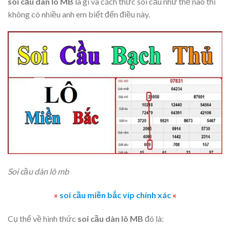
soi cầu dàn lô MB
là gì và cách thức soi cầu như thế nào thi
không có nhiều anh em biết đến điều này.
Soi cầu dàn lô mb
»
soi cầu miền bắc víp chính xác
«
Cụ thể về hình thức
soi cầu dàn lô MB
đó là: