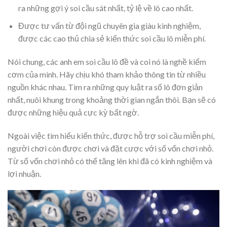
ra những gợi ý soi cầu sát nhất, tỷ lệ về lô cao nhất.
Được tư vấn từ đội ngũ chuyên gia giàu kinh nghiệm,
được các cao thủ chia sẻ kiến thức soi cầu lô miễn phí.
Nói chung, các anh em soi cầu lô đề và coi nó là nghề kiếm
cơm của mình. Hãy chịu khó tham khảo thông tin từ nhiều
nguồn khác nhau. Tìm ra những quy luật ra số lô đơn giản
nhất, nuôi khung trong khoảng thời gian ngắn thôi. Bạn sẽ có
được những hiệu quả cực kỳ bất ngờ.
Ngoài việc tìm hiểu kiến thức, được hỗ trợ soi cầu miễn phí,
người chơi còn được chơi và đặt cược với số vốn chơi nhỏ.
Từ số vốn chơi nhỏ có thể tăng lên khi đã có kinh nghiệm và
lợi nhuận.