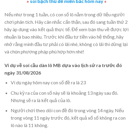
»
soi bạch thủ đề miền bắc hôm nay
«
Nếu như trong 1 tuần, có con số lô nằm trong dữ liệu người
chơi phân tích. Hãy cân nhắc cẩn thận, sau đó sang tuần thứ 2
hãy áp dụng vào kết quả thực tế. Để xem bạn thu về được lợi
nhuận là bao nhiêu. Trước khi đầu tư tiền vào hệ thống, hãy
nhớ rằng mình đầu tư phải có lãi nhé, không có lãi thì dừng lại
và chọn phương pháp phù hợp hơn nhé!
Ví dụ về soi cầu dàn lô MB dựa vào lịch sử ra trước đó
ngày 31/08/2026
Ví dụ ngày hôm nay con số đề ra là 23
Chu kỳ ra của con số này sẽ là khoảng 13 ngày sau đó.
Nhưng sẽ ra là kết quả của lô.
Người chơi theo dõi con đề đó trong vòng 14 ngày. Nếu
trong vòng 11 ngày trước đó, kết quả xổ số không ra con
lô nào là 11 không.