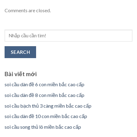
Comments are closed.
SEARCH
Bài viết mới
soi cầu dàn đề 6 con miền bắc cao cấp
soi cầu dàn đề 8 con miền bắc cao cấp
soi cầu bạch thủ 3 càng miền bắc cao cấp
soi cầu dàn đề 10 con miền bắc cao cấp
soi cầu song thủ lô miền bắc cao cấp