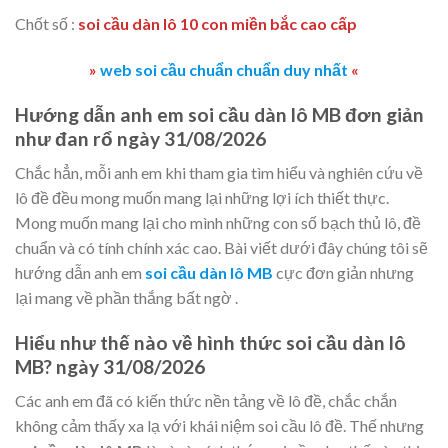
Chốt số :
soi cầu dàn lô 10 con miền bắc cao cấp
»
web soi cầu chuẩn chuẩn duy nhất
«
Hướng dẫn anh em soi cầu dàn lô MB đơn giản
như đan rổ ngày 31/08/2026
Chắc hẳn, mỗi anh em khi tham gia tìm hiểu và nghiên cứu về
lô đề đều mong muốn mang lại những lợi ích thiết thực.
Mong muốn mang lại cho mình những con số bạch thủ lô, đề
chuẩn và có tính chính xác cao. Bài viết dưới đây chúng tôi sẽ
hướng dẫn anh em
soi cầu dàn lô MB
cực đơn giản nhưng
lại mang về phần thắng bất ngờ .
Hiểu như thế nào về hình thức soi cầu dàn lô
MB? ngày 31/08/2026
Các anh em đã có kiến thức nền tảng về lô đề, chắc chắn
không cảm thấy xa lạ với khái niệm soi cầu lô đề. Thế nhưng