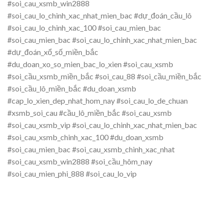
#soi_cau_xsmb_win2888
#soi_cau_lo_chinh_xac_nhat_mien_bac #dự_đoán_cầu_lô
#soi_cau_lo_chinh_xac_100 #soi_cau_mien_bac
#soi_cau_mien_bac #soi_cau_lo_chinh_xac_nhat_mien_bac
#dự_đoán_xổ_số_miền_bắc
#du_doan_xo_so_mien_bac_lo_xien #soi_cau_xsmb
#soi_cầu_xsmb_miền_bắc #soi_cau_88 #soi_cầu_miền_bắc
#soi_cầu_lô_miền_bắc #du_doan_xsmb
#cap_lo_xien_dep_nhat_hom_nay #soi_cau_lo_de_chuan
#xsmb_soi_cau #cầu_lô_miền_bắc #soi_cau_xsmb
#soi_cau_xsmb_vip #soi_cau_lo_chinh_xac_nhat_mien_bac
#soi_cau_xsmb_chinh_xac_100 #du_doan_xsmb
#soi_cau_mien_bac #soi_cau_xsmb_chinh_xac_nhat
#soi_cau_xsmb_win2888 #soi_cầu_hôm_nay
#soi_cau_mien_phi_888 #soi_cau_lo_vip