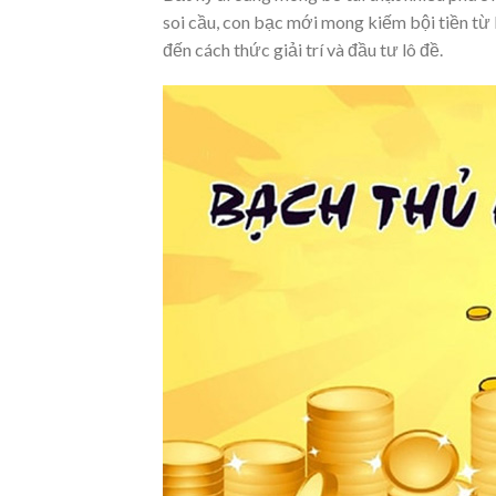
soi cầu, con bạc mới mong kiếm bội tiền từ l
đến cách thức giải trí và đầu tư lô đề.