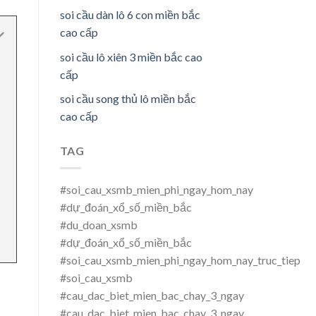
soi cầu dàn lô 6 con miền bắc
cao cấp
soi cầu lô xiên 3 miền bắc cao
cấp
soi cầu song thủ lô miền bắc
cao cấp
TAG
#soi_cau_xsmb_mien_phi_ngay_hom_nay
#dự_đoán_xổ_số_miền_bắc
#du_doan_xsmb
#dự_đoán_xổ_số_miền_bắc
#soi_cau_xsmb_mien_phi_ngay_hom_nay_truc_tiep
#soi_cau_xsmb
#cau_dac_biet_mien_bac_chay_3_ngay
#cau_dac_biet_mien_bac_chay_3_ngay