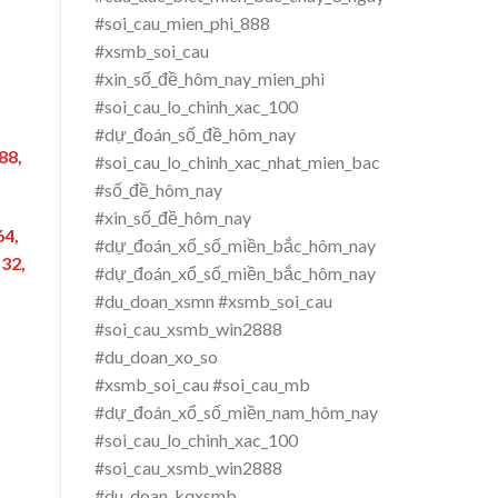
#soi_cau_mien_phi_888
#xsmb_soi_cau
#xin_số_đề_hôm_nay_mien_phi
#soi_cau_lo_chinh_xac_100
#dự_đoán_số_đề_hôm_nay
 88,
#soi_cau_lo_chinh_xac_nhat_mien_bac
#số_đề_hôm_nay
#xin_số_đề_hôm_nay
64,
#dự_đoán_xổ_số_miền_bắc_hôm_nay
 32,
#dự_đoán_xổ_số_miền_bắc_hôm_nay
#du_doan_xsmn #xsmb_soi_cau
#soi_cau_xsmb_win2888
#du_doan_xo_so
#xsmb_soi_cau #soi_cau_mb
#dự_đoán_xổ_số_miền_nam_hôm_nay
#soi_cau_lo_chinh_xac_100
#soi_cau_xsmb_win2888
#du_doan_kqxsmb