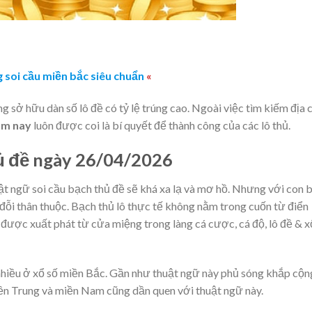
g soi cầu miền bắc siêu chuẩn
«
g sở hữu dàn số lô đề có tỷ lệ trúng cao. Ngoài việc tìm kiếm địa c
hôm nay
luôn được coi là bí quyết để thành công của các lô thủ.
hủ đề ngày 26/04/2026
ật ngữ soi cầu bạch thủ đề sẽ khá xa lạ và mơ hồ. Nhưng với con 
đỗi thân thuộc. Bạch thủ lô thực tế không nằm trong cuốn từ điển
được xuất phát từ cửa miệng trong làng cá cược, cá độ, lô đề & x
 nhiều ở xổ số miền Bắc. Gần như thuật ngữ này phủ sóng khắp cộn
ền Trung và miền Nam cũng dần quen với thuật ngữ này.