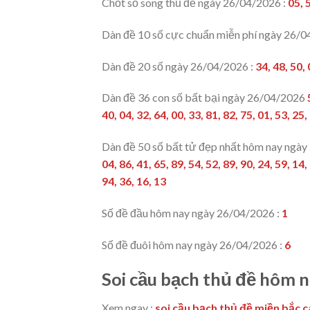
Chốt số song thủ đề ngày 26/04/2026 :
05, 
Dàn đề 10 số cực chuẩn miễn phí ngày 26/0
Dàn đề 20 số ngày 26/04/2026 :
34, 48, 50, 
Dàn đề 36 con số bất bại ngày 26/04/2026
40, 04, 32, 64, 00, 33, 81, 82, 75, 01, 53, 25,
Dàn đề 50 số bất tử đẹp nhất hôm nay ngày
04, 86, 41, 65, 89, 54, 52, 89, 90, 24, 59, 14,
94, 36, 16, 13
Số đề đầu hôm nay ngày 26/04/2026 :
1
Số đề đuôi hôm nay ngày 26/04/2026 :
6
Soi cầu bạch thủ đề hôm 
Xem ngay :
soi cầu bạch thủ đề miền bắc 