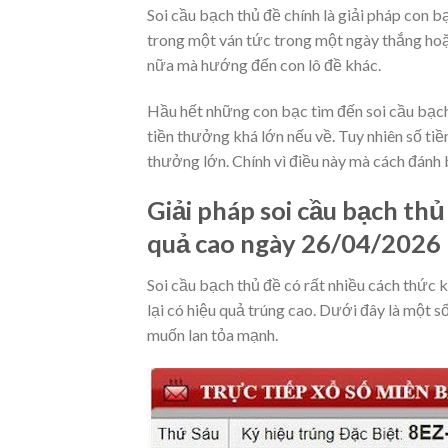
Soi cầu bạch thủ đề chính là giải pháp con b
trong một ván tức trong một ngày thắng hoặ
nữa mà hướng đến con lô đề khác.
Hầu hết những con bạc tìm đến soi cầu bạch t
tiền thưởng khá lớn nếu về. Tuy nhiên số tiề
thưởng lớn. Chính vì điều này mà cách đánh 
Giải pháp soi cầu bạch th
quả cao ngày 26/04/2026
Soi cầu bạch thủ đề
có rất nhiều cách thức 
lại có hiệu quả trúng cao. Dưới đây là một
muốn lan tỏa mạnh.