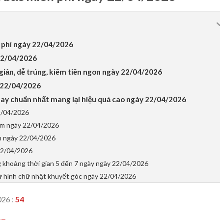
 phí ngày 22/04/2026
22/04/2026
giản, dễ trúng, kiếm tiền ngon ngày 22/04/2026
y 22/04/2026
nay chuẩn nhất mang lại hiệu quả cao ngày 22/04/2026
2/04/2026
câm ngày 22/04/2026
âm ngày 22/04/2026
 22/04/2026
g khoảng thời gian 5 đến 7 ngày ngày 22/04/2026
ứ hình chữ nhật khuyết góc ngày 22/04/2026
026 :
54