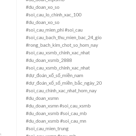
#du_doan_xo_so
#soi_cau_lo_chinh_xac_100
#du_doan_xo_so
#soi_cau_mien_phi #soi_cau
#soi_cau_bach_thu_mien_bac_24_gio
#rong_bach_kim_chot_so_hom_nay
#soi_cau_xsmb_chinh_xac_nhat
#du_doan_xsmb_2888
#soi_cau_xsmb_chinh_xac_nhat
#dự_đoán_xổ_số_miền_nam
#dự_đoán_xổ_số_miền_bắc_ngày_20
#soi_cau_chinh_xac_nhat_hom_nay
#du_doan_xsmn
#du_doan_xsmn #soi_cau_xsmb
#du_doan_xsmb #soi_cau_mb
#du_doan_xsmb #soi_cau_mn
#soi_cau_mien_trung
c
#soi_cau_xsmn #cau_mb