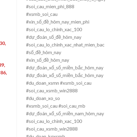
#soi_cau_mien_phi_888
#xsmb_soi_cau
#xin_số_đề_hôm_nay_mien_phi
#soi_cau_lo_chinh_xac_100
#dự_đoán_số_đề_hôm_nay
 30,
#soi_cau_lo_chinh_xac_nhat_mien_bac
#số_đề_hôm_nay
#xin_số_đề_hôm_nay
89,
#dự_đoán_xổ_số_miền_bắc_hôm_nay
 86,
#dự_đoán_xổ_số_miền_bắc_hôm_nay
#du_doan_xsmn #xsmb_soi_cau
#soi_cau_xsmb_win2888
#du_doan_xo_so
#xsmb_soi_cau #soi_cau_mb
#dự_đoán_xổ_số_miền_nam_hôm_nay
#soi_cau_lo_chinh_xac_100
#soi_cau_xsmb_win2888
#du_doan_kqxsmb