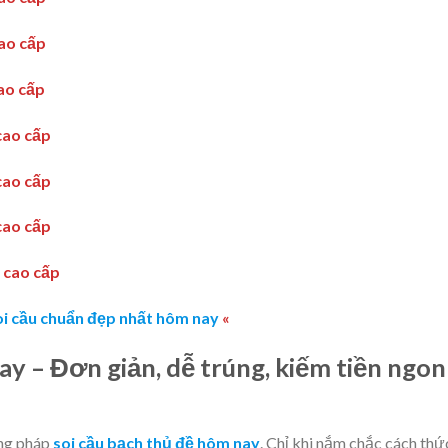
cao cấp
cao cấp
cao cấp
cao cấp
cao cấp
c cao cấp
i cầu chuẩn đẹp nhất hôm nay
«
ay – Đơn giản, dễ trúng, kiếm tiền ngon
ơng pháp
soi cầu bạch thủ đề hôm nay
. Chỉ khi nắm chắc cách thứ