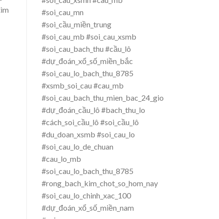
tìm
#soi_cau_mn
#soi_cầu_miền_trung
#soi_cau_mb #soi_cau_xsmb
#soi_cau_bach_thu #cầu_lô
#dự_đoán_xổ_số_miền_bắc
#soi_cau_lo_bach_thu_8785
#xsmb_soi_cau #cau_mb
#soi_cau_bach_thu_mien_bac_24_gio
#dự_đoán_cầu_lô #bach_thu_lo
#cách_soi_cầu_lô #soi_cầu_lô
#du_doan_xsmb #soi_cau_lo
#soi_cau_lo_de_chuan
#cau_lo_mb
#soi_cau_lo_bach_thu_8785
#rong_bach_kim_chot_so_hom_nay
#soi_cau_lo_chinh_xac_100
#dự_đoán_xổ_số_miền_nam