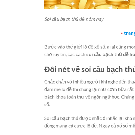
Soi cầu bạch thủ đề hôm nay
»
tran
Bước vào thế giới lô đề xổ số, ai ai cũng mon
chơi uy tín, các cách
soi cầu bạch thủ đề 
Đôi nét về soi cầu bạch t
Chắc chắn với nhiều người khi nghe đến thu
đam mê lô đề thì chúng lại như cơm bữa rất 
bách khoa toàn thư về ngôn ngữ học. Chúng 
số.
Soi cầu bạch thủ được nhắc đi nhắc lại khá
đồng mạng cá cược lô đề. Ngay cả xổ số mi