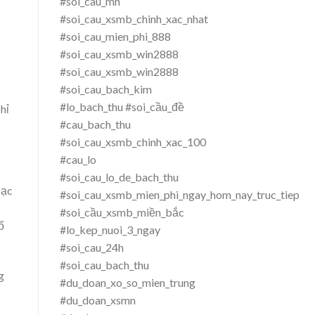
#soi_cau_mn
#soi_cau_xsmb_chinh_xac_nhat
#soi_cau_mien_phi_888
#soi_cau_xsmb_win2888
#soi_cau_xsmb_win2888
#soi_cau_bach_kim
#lo_bach_thu #soi_cầu_đề
hỉ
#cau_bach_thu
#soi_cau_xsmb_chinh_xac_100
#cau_lo
#soi_cau_lo_de_bach_thu
bạc
#soi_cau_xsmb_mien_phi_ngay_hom_nay_truc_tiep
#soi_cầu_xsmb_miền_bắc
ổ
#lo_kep_nuoi_3_ngay
#soi_cau_24h
#soi_cau_bach_thu
g
#du_doan_xo_so_mien_trung
#du_doan_xsmn