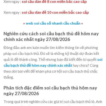
Xem ngay :
soi cầu dàn đề 8 con miền bắc cao cấp
Xem ngay :
soi cầu dàn đề 10 con miền bắc cao cấp
»
web soi cầu số nhanh cầu chuẩn
«
Nghiên cứu cách soi cầu bạch thủ đề hôm nay
chính xác nhất ngày 27/08/2026
Đông đảo anh em luôn muốn tìm kiếm thông tin về phương
pháp soi cầu bạch thủ. Đó sẽ là những kỹ thuật dự đoán kết
quả lô đề thành công. Thế nhưng bạn đã biết đến bí quyết
soi
cầu bạch thủ đề hôm nay chính xác nhất
hay chưa? Cùng
theo dõi bài viết để khám phá cơ hội soi cầu bạch thủ chắc
thắng.
Phân tích đặc điểm soi cầu bạch thủ hôm nay
ngày 27/08/2026
Trong quá trình nghiên cứu các giá trị soi cầu bạch thủ lô. Anh