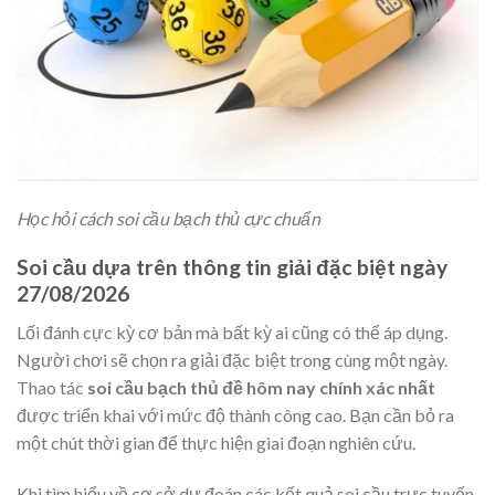
Học hỏi cách soi cầu bạch thủ cực chuẩn
Soi cầu dựa trên thông tin giải đặc biệt ngày
27/08/2026
Lối đánh cực kỳ cơ bản mà bất kỳ ai cũng có thể áp dụng.
Người chơi sẽ chọn ra giải đặc biệt trong cùng một ngày.
Thao tác
soi cầu bạch thủ đề hôm nay chính xác nhất
được triển khai với mức độ thành công cao. Bạn cần bỏ ra
một chút thời gian để thực hiện giai đoạn nghiên cứu.
Khi tìm hiểu về cơ sở dự đoán các kết quả soi cầu trực tuyến.