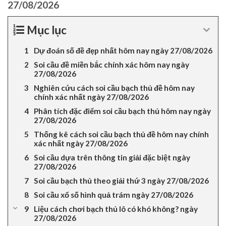
27/08/2026
Mục lục
Dự đoán số đề đẹp nhất hôm nay ngày 27/08/2026
Soi cầu đề miền bắc chính xác hôm nay ngày
27/08/2026
Nghiên cứu cách soi cầu bạch thủ đề hôm nay
chính xác nhất ngày 27/08/2026
Phân tích đặc điểm soi cầu bạch thủ hôm nay ngày
27/08/2026
Thống kê cách soi cầu bạch thủ đề hôm nay chính
xác nhất ngày 27/08/2026
Soi cầu dựa trên thông tin giải đặc biệt ngày
27/08/2026
Soi cầu bạch thủ theo giải thứ 3 ngày 27/08/2026
Soi cầu xổ số hình quả trám ngày 27/08/2026
Liệu cách chơi bạch thủ lô có khó không? ngày
27/08/2026