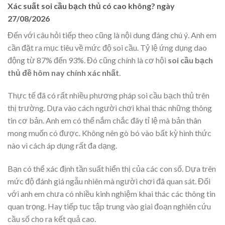
Xác suất soi cầu bạch thủ có cao không? ngày
27/08/2026
Đến với câu hỏi tiếp theo cũng là nội dung đáng chú ý. Anh em
cần đặt ra mục tiêu về mức độ soi cầu. Tỷ lệ ứng dụng dao
động từ 87% đến 93%. Đó cũng chính là cơ hội
soi cầu bạch
thủ đề hôm nay chính xác nhất
.
Thực tế đã có rất nhiều phương pháp soi cầu bạch thủ trên
thị trường. Dựa vào cách người chơi khai thác những thông
tin cơ bản. Anh em có thể nắm chắc đây tỉ lệ mà bản thân
mong muốn có được. Không nên gò bó vào bất kỳ hình thức
nào vì cách áp dụng rất đa dạng.
Bạn có thể xác định tần suất hiển thị của các con số. Dựa trên
mức độ đánh giá ngẫu nhiên mà người chơi đã quan sát. Đối
với anh em chưa có nhiều kinh nghiệm khai thác các thông tin
quan trọng. Hay tiếp tục tập trung vào giai đoạn nghiên cứu
cầu số cho ra kết quả cao.