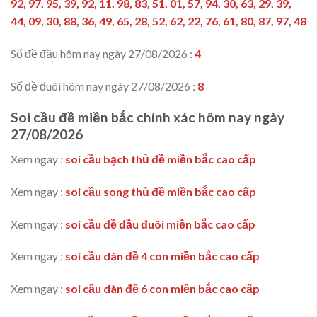
92, 97, 95, 39, 92, 11, 98, 83, 51, 01, 57, 94, 30, 63, 29, 39,
44, 09, 30, 88, 36, 49, 65, 28, 52, 62, 22, 76, 61, 80, 87, 97, 48
Số đề đầu hôm nay ngày 27/08/2026 :
4
Số đề đuôi hôm nay ngày 27/08/2026 :
8
Soi cầu đề miền bắc chính xác hôm nay ngày
27/08/2026
Xem ngay :
soi cầu bạch thủ đề miền bắc cao cấp
Xem ngay :
soi cầu song thủ đề miền bắc cao cấp
Xem ngay :
soi cầu đề đầu đuôi miền bắc cao cấp
Xem ngay :
soi cầu dàn đề 4 con miền bắc cao cấp
Xem ngay :
soi cầu dàn đề 6 con miền bắc cao cấp