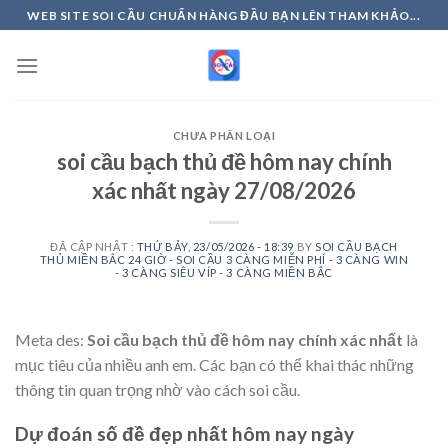
Skip
WEB SITE SOI CẦU CHUẨN HÀNG ĐẦU BẠN LÊN THAM KHẢO...
to
content
CHƯA PHÂN LOẠI
soi cầu bạch thủ đề hôm nay chính
xác nhất ngày 27/08/2026
ĐÃ CẬP NHẬT :
THỨ BẢY, 23/05/2026 - 18:39
BY
SOI CẦU BẠCH
THỦ MIỀN BẮC 24 GIỜ - SOI CẦU 3 CÀNG MIỄN PHÍ - 3 CÀNG WIN
- 3 CÀNG SIÊU VÍP - 3 CÀNG MIỀN BẮC
Meta des:
Soi cầu bạch thủ đề hôm nay chính xác nhất
là
mục tiêu của nhiều anh em. Các bạn có thể khai thác những
thông tin quan trọng nhờ vào cách soi cầu.
Dự đoán số đề đẹp nhất hôm nay ngày