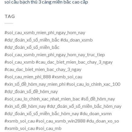
soi cầu bạch thủ 3 càng miền bắc cao cấp
TAG
#soi_cau_xsmb_mien_phi_ngay_hom_nay
#dự_đoán_xổ_số_miền_bắc #du_doan_xsmb
#dự_đoán_xổ_số_miền_bắc
#soi_cau_xsmb_mien_phi_ngay_hom_nay_truc_tiep
#soi_cau_xsmb #cau_dac_biet_mien_bac_chay_3_ngay
#cau_dac_biet_mien_bac_chay_3_ngay
#soi_cau_mien_phi_888 #xsmb_soi_cau
#xin_số_đề_hôm_nay_mien_phi #soi_cau_lo_chinh_xac_100
#dự_đoán_số_đề_hôm_nay
#soi_cau_lo_chinh_xac_nhat_mien_bac #số_đề_hôm_nay
#xin_số_đề_hôm_nay #dự_đoán_xổ_số_miền_bắc_hôm_nay
#dự_đoán_xổ_số_miền_bắc_hôm_nay #du_doan_xsmn
#xsmb_soi_cau #soi_cau_xsmb_win2888 #du_doan_xo_so
#xsmb_soi_cau #soi_cau_mb