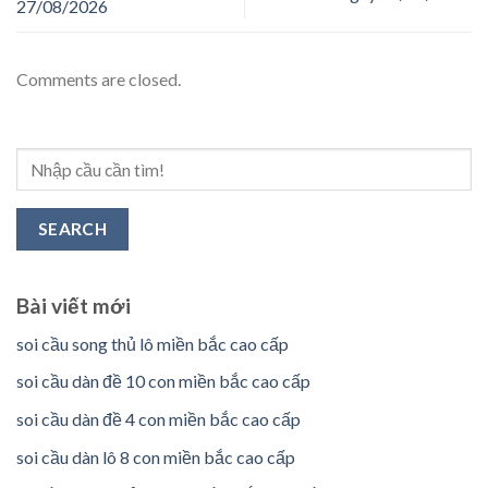
27/08/2026
Comments are closed.
SEARCH
Bài viết mới
soi cầu song thủ lô miền bắc cao cấp
soi cầu dàn đề 10 con miền bắc cao cấp
soi cầu dàn đề 4 con miền bắc cao cấp
soi cầu dàn lô 8 con miền bắc cao cấp