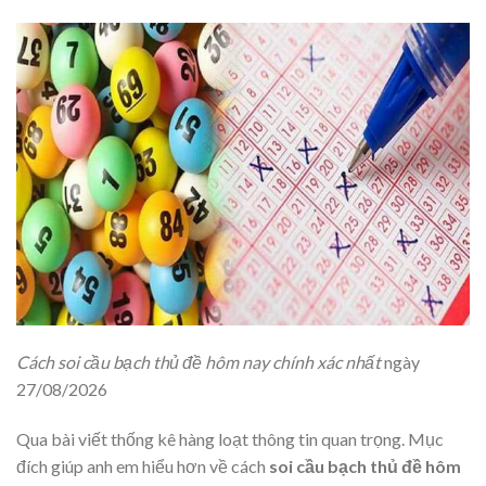
Cách soi cầu bạch thủ đề hôm nay chính xác nhất
ngày
27/08/2026
Qua bài viết thống kê hàng loạt thông tin quan trọng. Mục
đích giúp anh em hiểu hơn về cách
soi cầu bạch thủ đề hôm