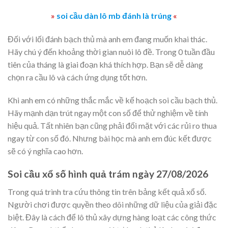
»
soi cầu dàn lô mb đánh là trúng
«
Đối với lối đánh bạch thủ mà anh em đang muốn khai thác.
Hãy chú ý đến khoảng thời gian nuôi lô đề. Trong 0 tuần đầu
tiên của tháng là giai đoạn khá thích hợp. Bạn sẽ dễ dàng
chọn ra cầu lô và cách ứng dụng tốt hơn.
Khi anh em có những thắc mắc về kế hoạch soi cầu bạch thủ.
Hãy mạnh dạn trút ngay một con số để thử nghiệm về tính
hiệu quả. Tất nhiên bạn cũng phải đối mặt với các rủi ro thua
ngay từ con số đó. Nhưng bài học mà anh em đúc kết được
sẽ có ý nghĩa cao hơn.
Soi cầu xổ số hình quả trám ngày 27/08/2026
Trong quá trình tra cứu thông tin trên bảng kết quả xổ số.
Người chơi được quyền theo dõi những dữ liệu của giải đặc
biệt. Đây là cách để lô thủ xây dựng hàng loạt các công thức