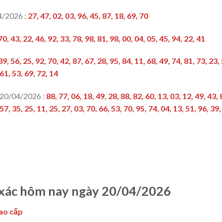
4/2026 :
27, 47, 02, 03, 96, 45, 87, 18, 69, 70
70, 43, 22, 46, 92, 33, 78, 98, 81, 98, 00, 04, 05, 45, 94, 22, 41
39, 56, 25, 92, 70, 42, 87, 67, 28, 95, 84, 11, 68, 49, 74, 81, 73, 23,
 61, 53, 69, 72, 14
 20/04/2026 :
88, 77, 06, 18, 49, 28, 88, 82, 60, 13, 03, 12, 49, 43, 
 57, 35, 25, 11, 25, 27, 03, 70, 66, 53, 70, 95, 74, 04, 13, 51, 96, 39,
h xác hôm nay ngày 20/04/2026
cao cấp