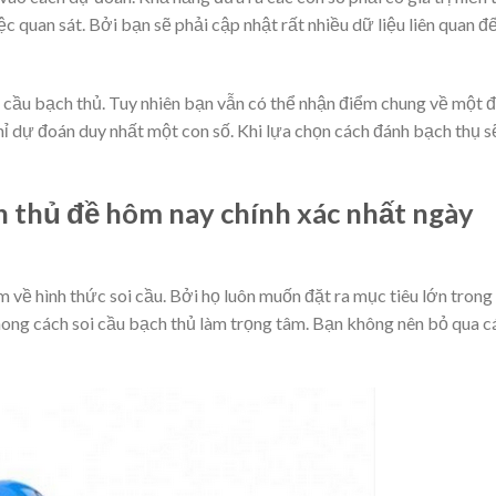
c quan sát. Bởi bạn sẽ phải cập nhật rất nhiều dữ liệu liên quan đ
oi cầu bạch thủ. Tuy nhiên bạn vẫn có thể nhận điểm chung về một 
hỉ dự đoán duy nhất một con số. Khi lựa chọn cách đánh bạch thụ s
h thủ đề hôm nay chính xác nhất ngày
m về hình thức soi cầu. Bởi họ luôn muốn đặt ra mục tiêu lớn trong
phong cách soi cầu bạch thủ làm trọng tâm. Bạn không nên bỏ qua c