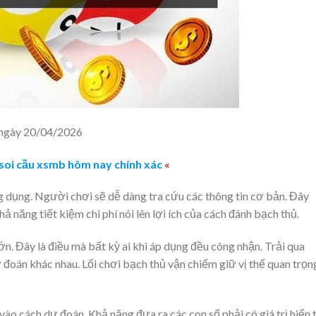
ngày 20/04/2026
 soi cầu xsmb hôm nay chính xác
«
 dụng. Người chơi sẽ dễ dàng tra cứu các thông tin cơ bản. Đây
hả năng tiết kiệm chi phí nói lên lợi ích của cách đánh bạch thủ.
lớn. Đây là điều mà bất kỳ ai khi áp dụng đều công nhận. Trải qua
ự đoán khác nhau. Lối chơi bạch thủ vận chiếm giữ vị thế quan trọn
o cách dự đoán. Khả năng đưa ra các con số phải có giá trị hiển t