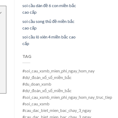
soi cầu dàn đề 6 con miền bắc
cao cấp
soi cầu song thủ đề miền bắc
cao cấp
soi cầu lô xiên 4 miền bắc cao
cấp
TAG
#soi_cau_xsmb_mien_phi_ngay_hom_nay
#dự_đoán_xổ_số_miền_bắc
#du_doan_xsmb
#dự_đoán_xổ_số_miền_bắc
#soi_cau_xsmb_mien_phi_ngay_hom_nay_truc_tiep
#soi_cau_xsmb
#cau_dac_biet_mien_bac_chay_3_ngay
#cau_dac_biet_mien_bac_chay_3_ngay