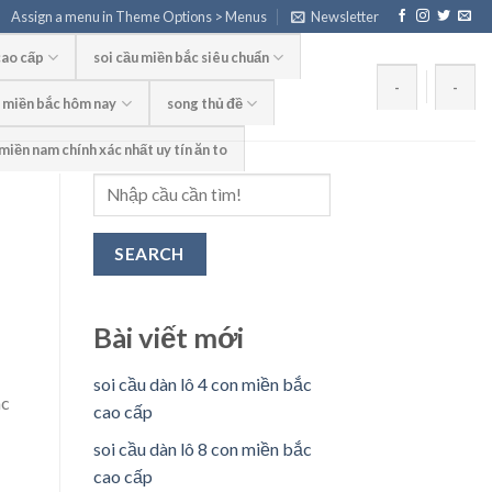
Assign a menu in Theme Options > Menus
Newsletter
cao cấp
soi cầu miền bắc siêu chuẩn
-
-
ố miền bắc hôm nay
song thủ đề
 miền nam chính xác nhất uy tín ăn to
SEARCH
Bài viết mới
soi cầu dàn lô 4 con miền bắc
ác
cao cấp
soi cầu dàn lô 8 con miền bắc
cao cấp