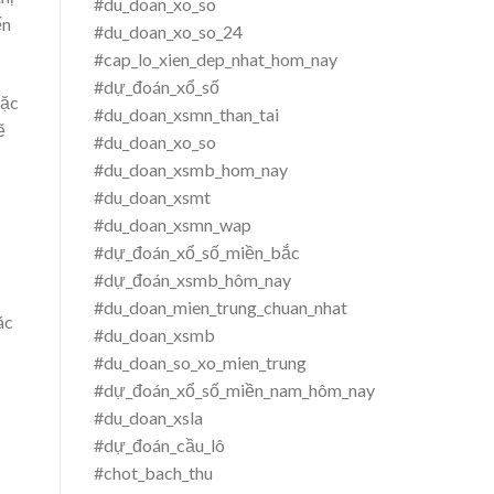
#du_doan_xo_so
ến
#du_doan_xo_so_24
#cap_lo_xien_dep_nhat_hom_nay
#dự_đoán_xổ_số
đặc
#du_doan_xsmn_than_tai
ẽ
#du_doan_xo_so
#du_doan_xsmb_hom_nay
#du_doan_xsmt
#du_doan_xsmn_wap
#dự_đoán_xổ_số_miền_bắc
#dự_đoán_xsmb_hôm_nay
#du_doan_mien_trung_chuan_nhat
ác
#du_doan_xsmb
#du_doan_so_xo_mien_trung
#dự_đoán_xổ_số_miền_nam_hôm_nay
#du_doan_xsla
#dự_đoán_cầu_lô
#chot_bach_thu