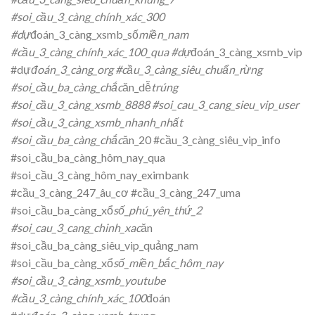
#soi_cầu_3_càng_chính_xác_300
#dự
đoán_3_càng_xsmb_số
miền_nam
#cầu_3_càng_chính_xác_100_qua #dự
đoán_3_càng_xsmb_vip
#dự
đoán_3_càng_org #cầu_3_càng_siêu_chuẩn_rừng
#soi_cầu_ba_càng_chắc
ăn_dễ
trúng
#soi_cầu_3_càng_xsmb_8888 #soi_cau_3_cang_sieu_vip_user
#soi_cầu_3_càng_xsmb_nhanh_nhất
#soi_cầu_ba_càng_chắc
ăn_20 #cầu_3_càng_siêu_vip_info
#soi_cầu_ba_càng_hôm_nay_qua
#soi_cầu_3_càng_hôm_nay_eximbank
#cầu_3_càng_247_âu_cơ #cầu_3_càng_247_uma
#soi_cầu_ba_càng_xổ
số_phú_yên_thứ_2
#soi_cau_3_cang_chinh_xac
ăn
#soi_cầu_ba_càng_siêu_vip_quảng_nam
#soi_cầu_ba_càng_xổ
số_miền_bắc_hôm_nay
#soi_cầu_3_càng_xsmb_youtube
#cầu_3_càng_chính_xác_100
đoán