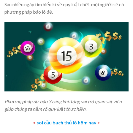
Sau nhiều ngày tìm hiểu kĩ về quy luật chơi, mọi người sẽ có
phương pháp báo lô đề.
Phương pháp dự báo 3 càng khi đóng vai trò quan sát viên
giúp chúng ta nắm rõ quy luật thực hiện.
»
soi cầu bạch thủ lô hôm nay
«