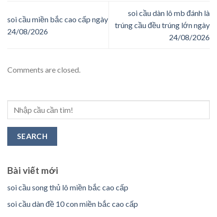
soi cầu dàn lô mb đánh là
soi cầu miền bắc cao cấp ngày
trúng cầu đều trúng lớn ngày
24/08/2026
24/08/2026
Comments are closed.
SEARCH
Bài viết mới
soi cầu song thủ lô miền bắc cao cấp
soi cầu dàn đề 10 con miền bắc cao cấp