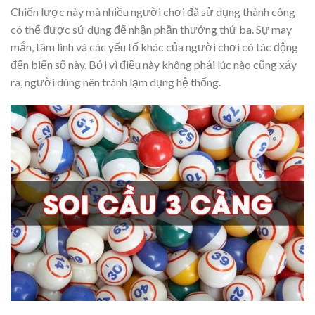
Chiến lược này mà nhiều người chơi đã sử dụng thành công
có thể được sử dụng để nhận phần thưởng thứ ba. Sự may
mắn, tâm linh và các yếu tố khác của người chơi có tác động
đến biến số này. Bởi vì điều này không phải lúc nào cũng xảy
ra, người dùng nên tránh lạm dụng hệ thống.