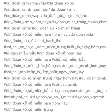
#du_doan_xsmn_than_tai #du_doan_xo_so
#du_doan_xsmb_hom_nay #du_doan_xsmt
#du_doan_xsmn_wap #dự_đoán_xổ_số_miền_bắc
#dự_đoán_xsmb_hôm_nay #du_doan_mien_trung_chuan_nhat
#du_doan_xsmb #du_doan_so_xo_mien_trung
#dự_đoán_xổ_số_miền_nam_hôm_nay #du_doan_xsla
#dự_đoán_cầu_lô #chot_bach_thu
#soi_cau_xo_so_du_doan_mien_trung #cầu_lô_ngày_hôm_nay
#lô_xiên_miền_bắc #dự_đoán_xổ_số_hôm_nay
#dự_đoán_xổ_số_miền_nam #chốt_số_miền_bắc
#dự_đoán_số_miền_bắc_hôm_nay #du_doan_xsmb_hom_nay
#soi_cau_mb #cặp_lô_đẹp_nhất_ngày_hôm_nay
#du_doan_xo_so_mien_trung_ngay_hom_nay #du_doan_xsmb
#dự_đoán_xổ_số_miền_nam #soi_cau_xsmb
#dự_đoán_xổ_số_miền_bắc #du_doan_xsmn #du_doan_xo_so
#xsmb_soi_cau #du_doan_xo_so_3_mien #du_doan_kqxsmb
#dự_đoán_xổ_số_miền_nam_hôm_nay
#dự_đoán_xổ_số_miền_trung