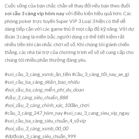
Cuộc sống của bạn chắc chắn sẽ thay đổi nếu bạn theo đuổi
soi cầu 3 càng vip hôm nay
với điều kiện hiệu quả hơn. Các
phòng poker trực tuyến Super VIP 3 Loại 3 hiện có thể dễ
dàng tiếp cận với các game thủ ở mọi cấp độ kỹ năng. Với dự
đoán 3 càng là miền bắc, người dùng có thể tiết kiệm rất
nhiều tiền khi cân nhắc chơi xổ số. Khi chúng tôi giành chiến
thắng, các nhà tài trợ của chương trình xổ số sẽ cung cấp cho
chúng tôi nhiều phần thưởng đáng yêu.
#soi_cầu_3_càng_xsmb_ăn_tiền #cầu_3_càng_tối_nay_an_gi
#soi_cầu_ba_càng_dê
ăn_bao_nhiêu
#soi_cầu_ba_càng_miễn_phí_du_doan
#cầu_3_càng_siêu_chuẩn_888
#soi_cầu_3_càng_chính_xác_100
ăn_chơi
#cầu_3_càng_247_hôm_nay #soi_cau_3_cang_sieu_vip_ngay
#soi_cầu_ba_càng_siêu_chuẩn_4_số
vip
#soi_cầu_3_càng_xsmb_00_00
#dự
đoán_3_càng_siêu_chuẩn_999