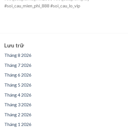
#soi_cau_mien_phi_888 #soi_cau_lo_vip
Lưu trữ
Tháng 8 2026
Tháng 7 2026
Tháng 6 2026
Tháng 5 2026
Tháng 4 2026
Tháng 3 2026
Tháng 2 2026
Tháng 1 2026