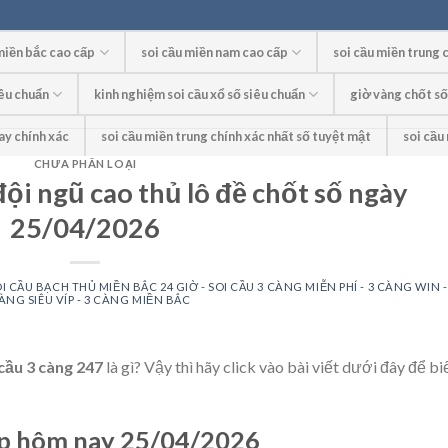
miền bắc cao cấp
soi cầu miền nam cao cấp
soi cầu miền trung 
iêu chuẩn
kinh nghiệm soi cầu xổ số siêu chuẩn
giờ vàng chốt s
ay chính xác
soi cầu miền trung chính xác nhất số tuyệt mật
soi cầu
CHƯA PHÂN LOẠI
đội ngũ cao thủ lô đề chốt số ngày
25/04/2026
I CẦU BẠCH THỦ MIỀN BẮC 24 GIỜ - SOI CẦU 3 CÀNG MIỄN PHÍ - 3 CÀNG WIN -
ÀNG SIÊU VÍP - 3 CÀNG MIỀN BẮC
 cầu 3 càng 247
là gì? Vậy thì hãy click vào bài viết dưới đây để bi
ẹp hôm nay 25/04/2026