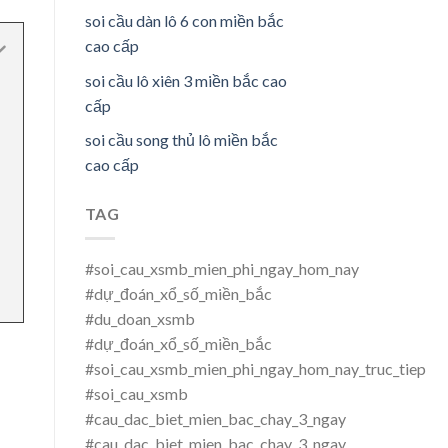
soi cầu dàn lô 6 con miền bắc
cao cấp
soi cầu lô xiên 3 miền bắc cao
cấp
soi cầu song thủ lô miền bắc
cao cấp
TAG
#soi_cau_xsmb_mien_phi_ngay_hom_nay
#dự_đoán_xổ_số_miền_bắc
#du_doan_xsmb
#dự_đoán_xổ_số_miền_bắc
#soi_cau_xsmb_mien_phi_ngay_hom_nay_truc_tiep
#soi_cau_xsmb
#cau_dac_biet_mien_bac_chay_3_ngay
#cau_dac_biet_mien_bac_chay_3_ngay