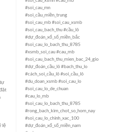
#soi_cau_mn
#soi_cầu_miền_trung
#soi_cau_mb #soi_cau_xsmb
#soi_cau_bach_thu #cầu_lô
#dự_đoán_xổ_số_miền_bắc
#soi_cau_lo_bach_thu_8785
#xsmb_soi_cau #cau_mb
#soi_cau_bach_thu_mien_bac_24_gio
#dự_đoán_cầu_lô #bach_thu_lo
#cách_soi_cầu_lô #soi_cầu_lô
#du_doan_xsmb #soi_cau_lo
 dự
#soi_cau_lo_de_chuan
 đặt
#cau_lo_mb
n
#soi_cau_lo_bach_thu_8785
#rong_bach_kim_chot_so_hom_nay
#soi_cau_lo_chinh_xac_100
#dự_đoán_xổ_số_miền_nam
 lệ