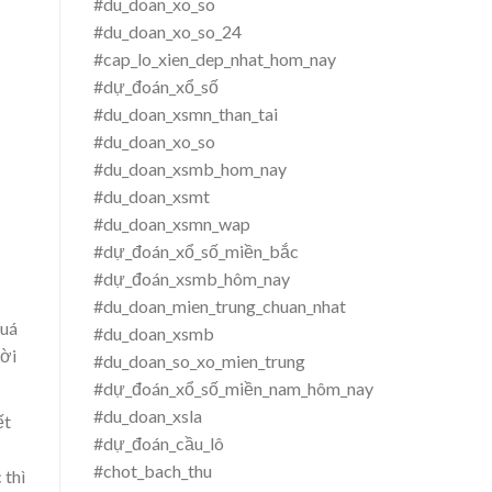
#du_doan_xo_so
#du_doan_xo_so_24
#cap_lo_xien_dep_nhat_hom_nay
#dự_đoán_xổ_số
#du_doan_xsmn_than_tai
#du_doan_xo_so
#du_doan_xsmb_hom_nay
#du_doan_xsmt
#du_doan_xsmn_wap
#dự_đoán_xổ_số_miền_bắc
#dự_đoán_xsmb_hôm_nay
#du_doan_mien_trung_chuan_nhat
quá
#du_doan_xsmb
đời
#du_doan_so_xo_mien_trung
#dự_đoán_xổ_số_miền_nam_hôm_nay
#du_doan_xsla
ết
#dự_đoán_cầu_lô
#chot_bach_thu
 thì