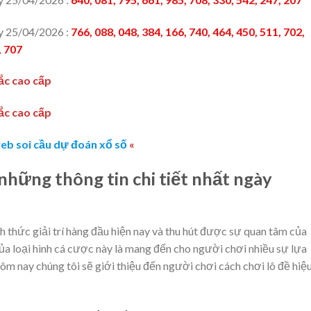
ày 25/04/2026 :
766, 088, 048, 384, 166, 740, 464, 450, 511, 702,
, 707
ắc cao cấp
ắc cao cấp
eb soi cầu dự đoán xổ số
«
à những thông tin chi tiết nhất ngày
h thức giải trí hàng đầu hiện nay và thu hút được sự quan tâm của
a loại hình cá cược này là mang đến cho người chơi nhiều sự lựa
hôm nay chúng tôi sẽ giới thiệu đến người chơi cách chơi lô đề hiệ