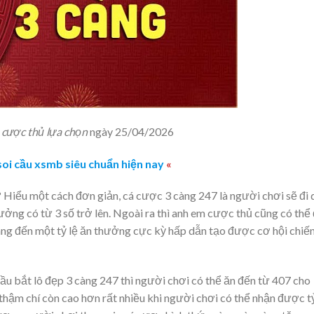
 cược thủ lựa chọn
ngày 25/04/2026
soi cầu xsmb siêu chuẩn hiện nay
«
? Hiểu một cách đơn giản, cá cược 3 càng 247 là người chơi sẽ đi
ưởng có từ 3 số trở lên. Ngoài ra thì anh em cược thủ cũng có thể
ng đến một tỷ lệ ăn thưởng cực kỳ hấp dẫn tạo được cơ hội chiế
cầu bắt lô đẹp 3 càng 247 thì người chơi có thể ăn đến từ 407 cho
 thậm chí còn cao hơn rất nhiều khi người chơi có thể nhận được tỷ