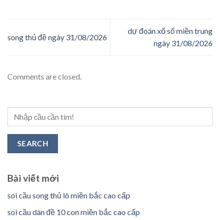
dự đoán xổ số miền trung
song thủ đề ngày 31/08/2026
ngày 31/08/2026
Comments are closed.
SEARCH
Bài viết mới
soi cầu song thủ lô miền bắc cao cấp
soi cầu dàn đề 10 con miền bắc cao cấp