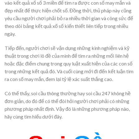
vào kết quả xổ số 3 miền để tìm ra được con số may mắn và
đẹp nhất để thực hiện chốt số. Đồng thời, thủ pháp này cũng
yêu cầu người chơi phải bỏ ra nhiều thời gian và công sức để
theo dõi bảng kết quả xổ số kiến thiết liên tiếp trong nhiều
ngày.
Tiếp đến, người chơi sẽ vận dụng những kinh nghiệm và kỹ
thuật trong chơi lô đề của mình để tìm ra những mối liên hệ
hoặc đặc điểm chung trong quy luật xuất hiện của các con số
trong những kết quả đó. Và cuối cùng mới đi đến kết luận tìm
ra con số may mắn, đem lại tỷ lệ xác suất thắng cao.
Có thể thấy, soi cầu thông thường hay soi cầu 247 không hề
đơn giản, do đó để có thể đòi hỏi người chơi phải có những
phương pháp nhất định. Vậy đó là những phương pháp nào,
hãy cùng tìm hiểu dưới đây.