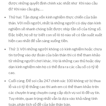
được những quyết định chính xác nhất như Khi nào cầu
đi? Khi nào cầu gãy,….
Thứ hai: Tận dụng vốn kinh nghiệm thực chiến của bản
thân. Với mỗi người, nhất là những người có dày dạn kinh
nghiệm sẽ nhanh chóng bắt được nhịp tần số của từng số.
Đặc biệt, họ sẽ tự biết con số lô tô nào sẽ có tần suất xuất
hiện cao nhất để sẵn sàng xuống tiền.
Thứ 3. Với những người không có kinh nghiệm hoặc chưa
tin tưởng vào dự đoán của bản thân thì có thể tham khảo
từ những người chơi khác. Họ là những cao thủ hoặc dày
dạn kinh nghiệm nên họ có thể đưa ra các cầu số có tỷ lệ
cao.
Cuối cùng. Để soi cầu 247 chính xác 100 không sợ bị thua
lỗ và có tỷ lệ thắng cao thì anh em có thể tham khảo trên
các chuyên trang chuyên cung cấp dịch vụ soi lô đề uy tín.
Tuy nhiên, quan trọng nhất vẫn là dựa vào khả năng tính
toán, phân tích số đề của bản thân bạn.