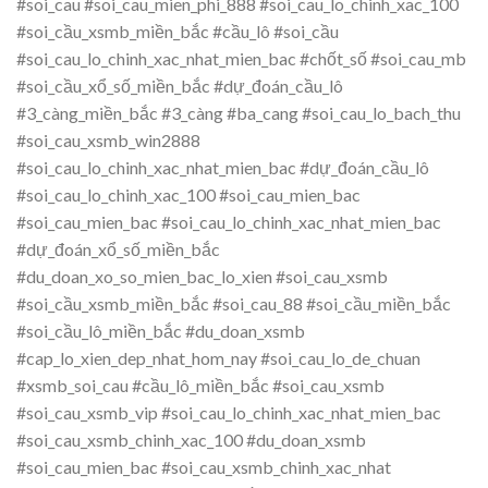
#soi_cau #soi_cau_mien_phi_888 #soi_cau_lo_chinh_xac_100
#soi_cầu_xsmb_miền_bắc #cầu_lô #soi_cầu
#soi_cau_lo_chinh_xac_nhat_mien_bac #chốt_số #soi_cau_mb
#soi_cầu_xổ_số_miền_bắc #dự_đoán_cầu_lô
#3_càng_miền_bắc #3_càng #ba_cang #soi_cau_lo_bach_thu
#soi_cau_xsmb_win2888
#soi_cau_lo_chinh_xac_nhat_mien_bac #dự_đoán_cầu_lô
#soi_cau_lo_chinh_xac_100 #soi_cau_mien_bac
#soi_cau_mien_bac #soi_cau_lo_chinh_xac_nhat_mien_bac
#dự_đoán_xổ_số_miền_bắc
#du_doan_xo_so_mien_bac_lo_xien #soi_cau_xsmb
#soi_cầu_xsmb_miền_bắc #soi_cau_88 #soi_cầu_miền_bắc
#soi_cầu_lô_miền_bắc #du_doan_xsmb
#cap_lo_xien_dep_nhat_hom_nay #soi_cau_lo_de_chuan
#xsmb_soi_cau #cầu_lô_miền_bắc #soi_cau_xsmb
#soi_cau_xsmb_vip #soi_cau_lo_chinh_xac_nhat_mien_bac
#soi_cau_xsmb_chinh_xac_100 #du_doan_xsmb
#soi_cau_mien_bac #soi_cau_xsmb_chinh_xac_nhat