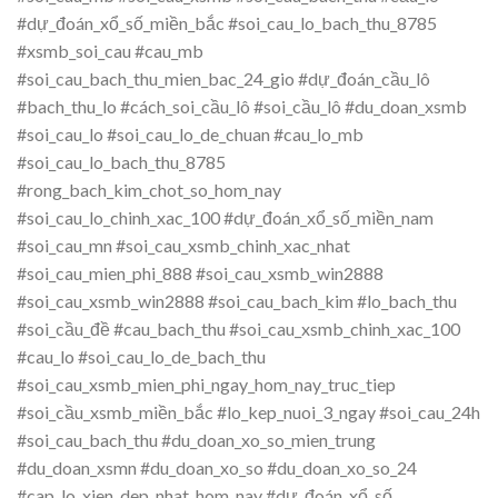
#dự_đoán_xổ_số_miền_bắc #soi_cau_lo_bach_thu_8785
#xsmb_soi_cau #cau_mb
#soi_cau_bach_thu_mien_bac_24_gio #dự_đoán_cầu_lô
#bach_thu_lo #cách_soi_cầu_lô #soi_cầu_lô #du_doan_xsmb
#soi_cau_lo #soi_cau_lo_de_chuan #cau_lo_mb
#soi_cau_lo_bach_thu_8785
#rong_bach_kim_chot_so_hom_nay
#soi_cau_lo_chinh_xac_100 #dự_đoán_xổ_số_miền_nam
#soi_cau_mn #soi_cau_xsmb_chinh_xac_nhat
#soi_cau_mien_phi_888 #soi_cau_xsmb_win2888
#soi_cau_xsmb_win2888 #soi_cau_bach_kim #lo_bach_thu
#soi_cầu_đề #cau_bach_thu #soi_cau_xsmb_chinh_xac_100
#cau_lo #soi_cau_lo_de_bach_thu
#soi_cau_xsmb_mien_phi_ngay_hom_nay_truc_tiep
#soi_cầu_xsmb_miền_bắc #lo_kep_nuoi_3_ngay #soi_cau_24h
#soi_cau_bach_thu #du_doan_xo_so_mien_trung
#du_doan_xsmn #du_doan_xo_so #du_doan_xo_so_24
#cap_lo_xien_dep_nhat_hom_nay #dự_đoán_xổ_số