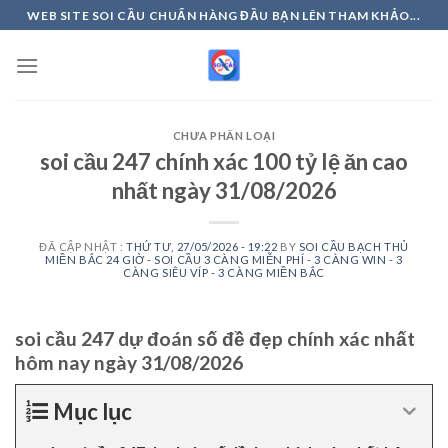
Skip
WEB SITE SOI CẦU CHUẨN HÀNG ĐẦU BẠN LÊN THAM KHẢO...
to
content
CHƯA PHÂN LOẠI
soi cầu 247 chính xác 100 tỷ lệ ăn cao
nhất ngày 31/08/2026
ĐÃ CẬP NHẬT :
THỨ TƯ, 27/05/2026 - 19:22
BY
SOI CẦU BẠCH THỦ
MIỀN BẮC 24 GIỜ - SOI CẦU 3 CÀNG MIỄN PHÍ - 3 CÀNG WIN - 3
CÀNG SIÊU VÍP - 3 CÀNG MIỀN BẮC
soi cầu 247 dự đoán số đề đẹp chính xác nhất
hôm nay ngày 31/08/2026
Mục lục