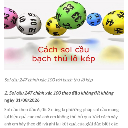
Soi cầu 247 chính xác 100 với bạch thủ lô kép
2. Soi cầu 247 chính xác 100 theo đầu không đít không
ngày 31/08/2026
Soi cầu theo đầu 6, đít 3 cũng là phương pháp soi cầu mang
lại hiệu quả cao mà anh em không thể bỏ qua. Với cách này,
anh em hãy theo dõi và ghi lại kết quả của giải đặc biệt các