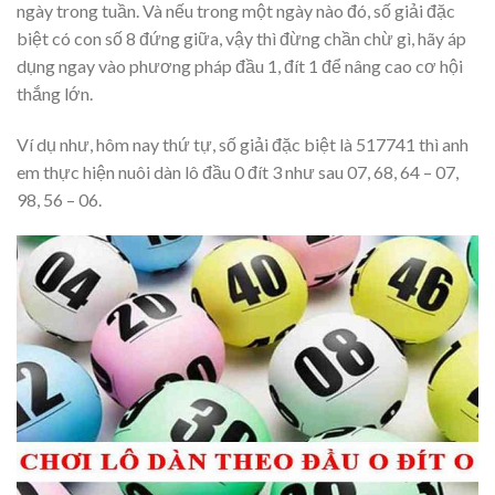
ngày trong tuần. Và nếu trong một ngày nào đó, số giải đặc
biệt có con số 8 đứng giữa, vậy thì đừng chần chừ gì, hãy áp
dụng ngay vào phương pháp đầu 1, đít 1 để nâng cao cơ hội
thắng lớn.
Ví dụ như, hôm nay thứ tự, số giải đặc biệt là 517741 thì anh
em thực hiện nuôi dàn lô đầu 0 đít 3 như sau 07, 68, 64 – 07,
98, 56 – 06.