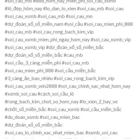
#soi_cau_mb #888_hom_nay_mien_phi_soi_cau_xsmb
#lô_đẹp_hôm_nay #lo_dan_lo_xien #soi_cau_mb #soi_cau
#soi_cau_xsmb #soi_cau_mb #soi_cau_mn
#dự_đoán_xổ_số_miền_nam #soi_cầu #soi_cau_mien_phi_888
#soi_cau_mb #soi_cau_rong_bach_kim_vip
#soi_cau_xsmb_mien_phi_ngay_hom_nay #soi_cau_xsmb_vip
#soi_cau_xsmb_vip #dự_đoán_xổ_số_miền_bắc
#dự_đoán_xổ_số_miền_bắc #cau_mb
#soi_cầu_3_càng_miễn_phí #soi_cau_mb
#soi_cau_mien_phi_888 #soi_cầu_miền_bắc
#3_càng_ăn_bao_nhiêu #soi_cau_rong_bach_kim_vip
#soi_cau_xsmb_win2888 #soi_cau_chinh_xac_nhat_hom_nay
#xsmb_soi_cau #cách_soi_cầu_lô
#rong_bach_kim_chot_so_hom_nay #lo_xien_2_hay_ve
#chốt_số_miền_bắc #soi_cau_xsmb #soi_cầu_miền_bắc
#du_doan_xsmb #soi_cau_mien_bac
#dự_đoán_xổ_số_miền_bắc
#soi_cau_lo_chinh_xac_nhat_mien_bac #xsmb_soi_cau