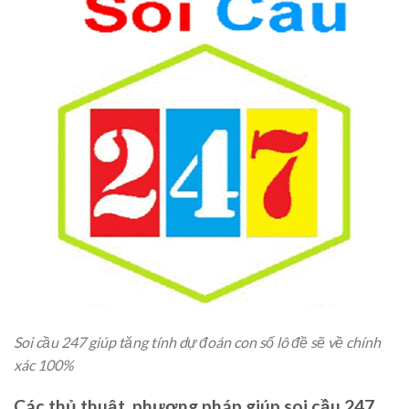
Soi cầu 247 giúp tăng tính dự đoán con số lô đề sẽ về chính
xác 100%
Các thủ thuật, phương pháp giúp soi cầu 247