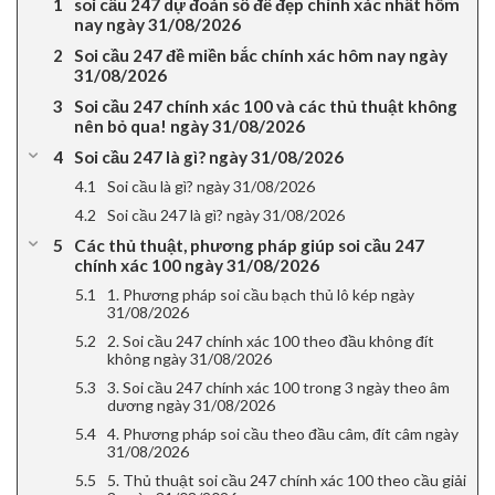
soi cầu 247 dự đoán số đề đẹp chính xác nhất hôm
nay ngày 31/08/2026
Soi cầu 247 đề miền bắc chính xác hôm nay ngày
31/08/2026
Soi cầu 247 chính xác 100 và các thủ thuật không
nên bỏ qua! ngày 31/08/2026
Soi cầu 247 là gì? ngày 31/08/2026
Soi cầu là gì? ngày 31/08/2026
Soi cầu 247 là gì? ngày 31/08/2026
Các thủ thuật, phương pháp giúp soi cầu 247
chính xác 100 ngày 31/08/2026
1. Phương pháp soi cầu bạch thủ lô kép ngày
31/08/2026
2. Soi cầu 247 chính xác 100 theo đầu không đít
không ngày 31/08/2026
3. Soi cầu 247 chính xác 100 trong 3 ngày theo âm
dương ngày 31/08/2026
4. Phương pháp soi cầu theo đầu câm, đít câm ngày
31/08/2026
5. Thủ thuật soi cầu 247 chính xác 100 theo cầu giải