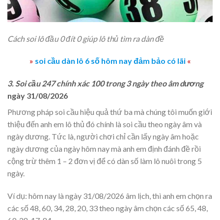
Cách soi lô đầu 0 đít 0 giúp lô thủ tìm ra dàn đề
»
soi cầu dàn lô 6 số hôm nay đảm bảo có lãi
«
3. Soi cầu 247 chính xác 100 trong 3 ngày theo âm dương
ngày 31/08/2026
Phương pháp soi cầu hiệu quả thứ ba mà chúng tôi muốn giới
thiệu đến anh em lô thủ đó chính là soi cầu theo ngày âm và
ngày dương. Tức là, người chơi chỉ cần lấy ngày âm hoặc
ngày dương của ngày hôm nay mà anh em định đánh đề rồi
cộng trừ thêm 1 – 2 đơn vị để có dàn số làm lô nuôi trong 5
ngày.
Ví dụ: hôm nay là ngày 31/08/2026 âm lịch, thì anh em chọn ra
các số 48, 60, 34, 28, 20, 33 theo ngày âm chọn các số 65, 48,