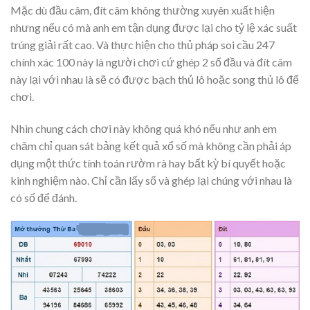
Mặc dù đầu câm, đít câm không thường xuyên xuất hiện
nhưng nếu có mà anh em tận dụng được lại cho tỷ lệ xác suất
trúng giải rất cao. Và thực hiện cho thủ pháp soi cầu 247
chính xác 100 này là người chơi cứ ghép 2 số đầu và đít câm
này lại với nhau là sẽ có được bạch thủ lô hoặc song thủ lô để
chơi.
Nhìn chung cách chơi này không quá khó nếu như anh em
chăm chỉ quan sát bảng kết quả xổ số mà không cần phải áp
dụng một thức tính toán rườm rà hay bất kỳ bí quyết hoặc
kinh nghiệm nào. Chỉ cần lấy số và ghép lại chúng với nhau là
có số để đánh.