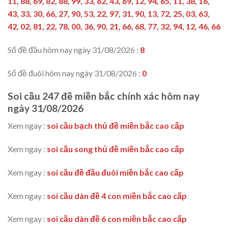
11, 88, 69, 82, 88, 99, 33, 62, 43, 69, 12, 94, 65, 11, 38, 16,
43, 33, 30, 66, 27, 90, 53, 22, 97, 31, 90, 13, 72, 25, 03, 63,
42, 02, 81, 22, 78, 00, 36, 90, 21, 66, 68, 77, 32, 94, 12, 46, 66
Số đề đầu hôm nay ngày 31/08/2026 :
8
Số đề đuôi hôm nay ngày 31/08/2026 :
0
Soi cầu 247 đề miền bắc chính xác hôm nay
ngày 31/08/2026
Xem ngay :
soi cầu bạch thủ đề miền bắc cao cấp
Xem ngay :
soi cầu song thủ đề miền bắc cao cấp
Xem ngay :
soi cầu đề đầu đuôi miền bắc cao cấp
Xem ngay :
soi cầu dàn đề 4 con miền bắc cao cấp
Xem ngay :
soi cầu dàn đề 6 con miền bắc cao cấp